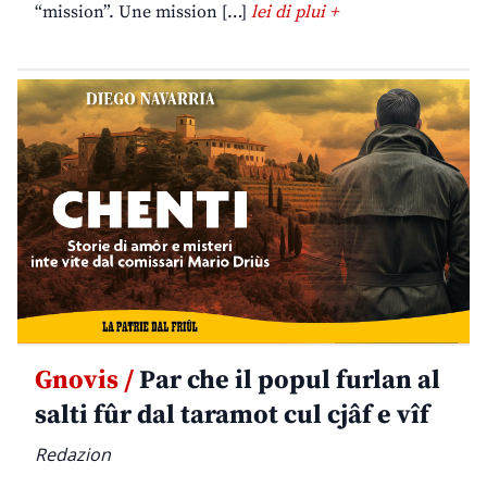
“mission”. Une mission […]
lei di plui +
Gnovis /
Par che il popul furlan al
salti fûr dal taramot cul cjâf e vîf
Redazion