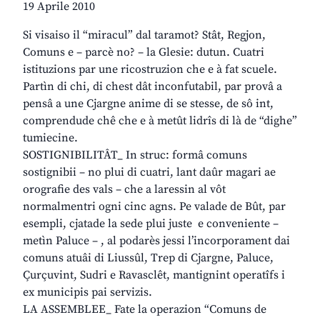
19 Aprile 2010
Si visaiso il “miracul” dal taramot? Stât, Regjon,
Comuns e – parcè no? – la Glesie: dutun. Cuatri
istituzions par une ricostruzion che e à fat scuele.
Partìn di chi, di chest dât inconfutabil, par provâ a
pensâ a une Cjargne anime di se stesse, de sô int,
comprendude chê che e à metût lidrîs di là de “dighe”
tumiecine.
SOSTIGNIBILITÂT_ In struc: formâ comuns
sostignibii – no plui di cuatri, lant daûr magari ae
orografie des vals – che a laressin al vôt
normalmentri ogni cinc agns. Pe valade de Bût, par
esempli, cjatade la sede plui juste e conveniente –
metìn Paluce – , al podarès jessi l’incorporament dai
comuns atuâi di Liussûl, Trep di Cjargne, Paluce,
Çurçuvint, Sudri e Ravasclêt, mantignint operatîfs i
ex municipis pai servizis.
LA ASSEMBLEE_ Fate la operazion “Comuns de