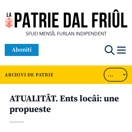
SFUEI MENSÎL FURLAN INDIPENDENT
Aboniti
ARCHIVI DE PATRIE
ATUALITÂT. Ents locâi: une
propueste
............