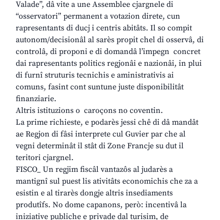
Valade”, dâ vite a une Assemblee cjargnele di
“osservatori” permanent a votazion direte, cun
rapresentants di ducj i centris abitâts. Il so compit
autonom/decisionâl al sarès propit chel di osservâ, di
controlâ, di proponi e di domandâ l’impegn concret
dai rapresentants politics regjonâi e nazionâi, in plui
di furnî struturis tecnichis e aministrativis ai
comuns, fasint cont suntune juste disponibilitât
finanziarie.
Altris istituzions o caroçons no coventin.
La prime richieste, e podarès jessi chê di dâ mandât
ae Regjon di fâsi interprete cul Guvier par che al
vegni determinât il stât di Zone Francje su dut il
teritori cjargnel.
FISCO_ Un regjim fiscâl vantazôs al judarès a
mantignî sul puest lis ativitâts economichis che za a
esistin e al tirarès dongje altris insediaments
produtîfs. No dome capanons, però: incentivâ la
iniziative publiche e privade dal turisim, de