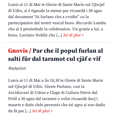
Lunis ai 11 di Mai te Glesie di Sante Marie sul Cjiscjel
di Udin, si è tignude la messe par ricuardâ i 50 agns
dal document “Ai furlans che a crodin” cu la
partecipazion dal nestri vescul bons. Riccardo Lamba
che al à presiedude la celebrazion. Un grazie a lui, a
bons. Luciano Nobile che […]
lei di plui +
Gnovis /
Par che il popul furlan al
salti fûr dal taramot cul cjâf e vîf
Redazion
Lunis ai 11 di Mai a lis 18,30 te Glesie di Sante Marie
sul Cjiscjel di Udin. Glesie Furlane, cun la
Arcidiocesi di Udine e Clape di Culture Patrie dal
Friûl a 50 agns dal taramot o volìn ricuardâ ducj i
muarts e dutis chês personis che tai agns si son dadis
da fâ par […]
lei di plui +