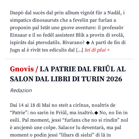
Daspò dal sucès dal prin album vignût fûr a Nadâl, i
simpatics dinosauruts che a fevelin par furlan a
proponin pal Istât une gnove aventure: il professôr
Einsaur e il so fedêl assistent Blik a provin di svolâ,
ispirâts dai pterodatils. Rivarano? ◆ A partî de fin di
Jugn al è rivât tes ediculis dal […]
lei di plui +
Gnovis /
LA PATRIE DAL FRIÛL AL
SALON DAL LIBRI DI TURIN 2026
Redazion
Dai 14 ai 18 di Mai no steit a cirînus, noaltris de
“Patrie”: no sarin in Friûl, ma inaltrò.◆ No, no lìn in
esili. Pal moment, jessi “furlans che no si rindin” nol
è ancjemò une colpe. Salacor lu deventarà, ma pal
moment o podin jessi “libars di sielzi” di lâ in