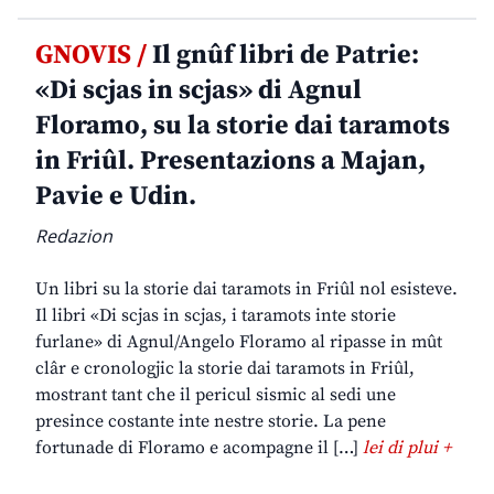
GNOVIS /
Il gnûf libri de Patrie:
«Di scjas in scjas» di Agnul
Floramo, su la storie dai taramots
in Friûl. Presentazions a Majan,
Pavie e Udin.
Redazion
Un libri su la storie dai taramots in Friûl nol esisteve.
Il libri «Di scjas in scjas, i taramots inte storie
furlane» di Agnul/Angelo Floramo al ripasse in mût
clâr e cronologjic la storie dai taramots in Friûl,
mostrant tant che il pericul sismic al sedi une
presince costante inte nestre storie. La pene
fortunade di Floramo e acompagne il […]
lei di plui +