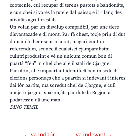
zootecnie, cul recupar di terens pustots e bandonâts,
e cun chei si varès la tutele dal paisaç e il rilanç des
ativitâts agroforestâls.
Un volan par un disvilup compatibil, par une tiere
disvantazade e di mont. Par fâ chest, tocje prin di dut
domandâ il consens a la int, magari cuntun
referendum, scancelâ cualsisei cjampanilisim
cuintriprodusint e vê un unicum comun bon di
puartâ “fen” in chel che al è il stali de Cjargne.
Par ultin, al è impuartant identificâ ben in sede di
elezions personaçs che a puartin sì indevant i interès
dai lôr partîts, ma soredut chei de Cjargne, e culì
ancje i cjargnei sparniçâts par dute la Regjon a
podaressin dâ une man.
DINO TEMIL
← va indaûr
va indevant →