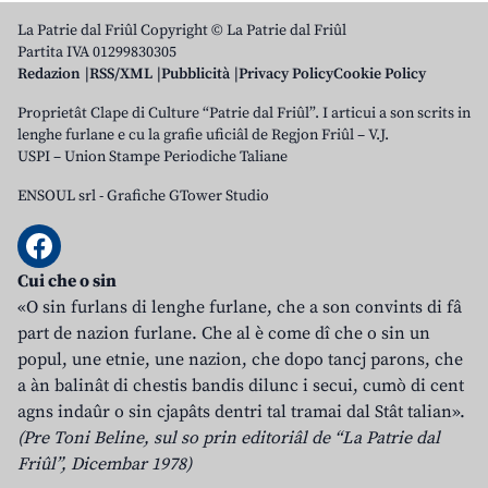
La Patrie dal Friûl Copyright © La Patrie dal Friûl
Partita IVA 01299830305
Redazion
RSS/XML
Pubblicità
Privacy Policy
Cookie Policy
Proprietât Clape di Culture “Patrie dal Friûl”. I articui a son scrits in
lenghe furlane e cu la grafie uficiâl de Regjon Friûl – V.J.
USPI – Union Stampe Periodiche Taliane
ENSOUL srl
-
Grafiche GTower Studio
Cui che o sin
«O sin furlans di lenghe furlane, che a son convints di fâ
part de nazion furlane. Che al è come dî che o sin un
popul, une etnie, une nazion, che dopo tancj parons, che
a àn balinât di chestis bandis dilunc i secui, cumò di cent
agns indaûr o sin cjapâts dentri tal tramai dal Stât talian».
(Pre Toni Beline, sul so prin editoriâl de “La Patrie dal
Friûl”, Dicembar 1978)