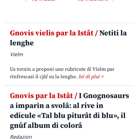
Gnovis vielis par la Istât /
Netiti la
lenghe
Vielm
Us tornin a proponi une rubricute di Vielm par
rinfrescasi il cjâf su la lenghe.
lei di plui +
Gnovis par la Istât /
I Gnognosaurs
a imparin a svolâ: al rive in
edicule «Tal blu piturât di blu», il
gnûf album di colorâ
Redazion