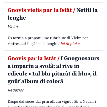
Gnovis vielis par la Istât /
Netiti la
lenghe
Vielm
Us tornin a proponi une rubricute di Vielm par
rinfrescasi il cjâf su la lenghe.
lei di plui +
Gnovis par la Istât /
I Gnognosaurs
a imparin a svolâ: al rive in
edicule «Tal blu piturât di blu», il
gnûf album di colorâ
Redazion
Daspò dal sucès dal prin album vignût fûr a Nadâl, i