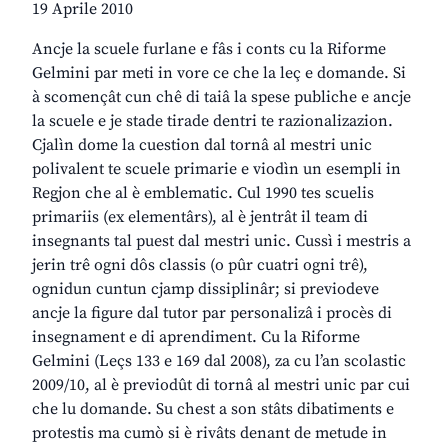
19 Aprile 2010
Ancje la scuele furlane e fâs i conts cu la Riforme
Gelmini par meti in vore ce che la leç e domande. Si
à scomençât cun chê di taiâ la spese publiche e ancje
la scuele e je stade tirade dentri te razionalizazion.
Cjalìn dome la cuestion dal tornâ al mestri unic
polivalent te scuele primarie e viodìn un esempli in
Regjon che al è emblematic. Cul 1990 tes scuelis
primariis (ex elementârs), al è jentrât il team di
insegnants tal puest dal mestri unic. Cussì i mestris a
jerin trê ogni dôs classis (o pûr cuatri ogni trê),
ognidun cuntun cjamp dissiplinâr; si previodeve
ancje la figure dal tutor par personalizâ i procès di
insegnament e di aprendiment. Cu la Riforme
Gelmini (Leçs 133 e 169 dal 2008), za cu l’an scolastic
2009/10, al è previodût di tornâ al mestri unic par cui
che lu domande. Su chest a son stâts dibatiments e
protestis ma cumò si è rivâts denant de metude in