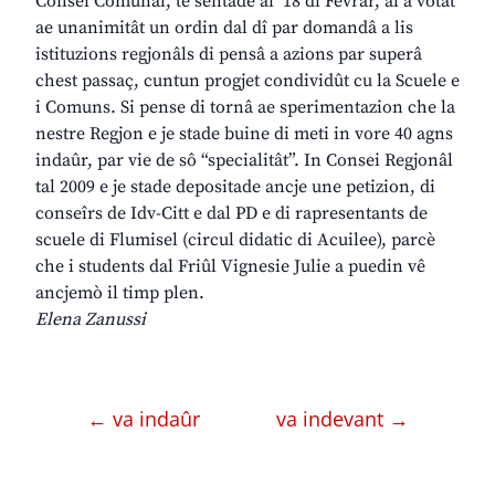
Consei Comunâl, te sentade ai 18 di Fevrâr, al à votât
ae unanimitât un ordin dal dî par domandâ a lis
istituzions regjonâls di pensâ a azions par superâ
chest passaç, cuntun progjet condividût cu la Scuele e
i Comuns. Si pense di tornâ ae sperimentazion che la
nestre Regjon e je stade buine di meti in vore 40 agns
indaûr, par vie de sô “specialitât”. In Consei Regjonâl
tal 2009 e je stade depositade ancje une petizion, di
conseîrs de Idv-Citt e dal PD e di rapresentants de
scuele di Flumisel (circul didatic di Acuilee), parcè
che i students dal Friûl Vignesie Julie a puedin vê
ancjemò il timp plen.
Elena Zanussi
← va indaûr
va indevant →