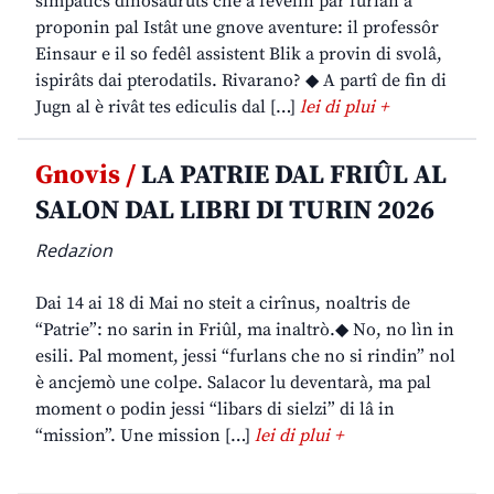
simpatics dinosauruts che a fevelin par furlan a
proponin pal Istât une gnove aventure: il professôr
Einsaur e il so fedêl assistent Blik a provin di svolâ,
ispirâts dai pterodatils. Rivarano? ◆ A partî de fin di
Jugn al è rivât tes ediculis dal […]
lei di plui +
Gnovis /
LA PATRIE DAL FRIÛL AL
SALON DAL LIBRI DI TURIN 2026
Redazion
Dai 14 ai 18 di Mai no steit a cirînus, noaltris de
“Patrie”: no sarin in Friûl, ma inaltrò.◆ No, no lìn in
esili. Pal moment, jessi “furlans che no si rindin” nol
è ancjemò une colpe. Salacor lu deventarà, ma pal
moment o podin jessi “libars di sielzi” di lâ in
“mission”. Une mission […]
lei di plui +