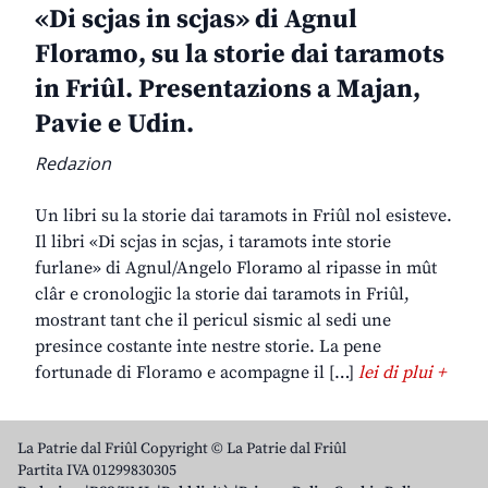
«Di scjas in scjas» di Agnul
Floramo, su la storie dai taramots
in Friûl. Presentazions a Majan,
Pavie e Udin.
Redazion
Un libri su la storie dai taramots in Friûl nol esisteve.
Il libri «Di scjas in scjas, i taramots inte storie
furlane» di Agnul/Angelo Floramo al ripasse in mût
clâr e cronologjic la storie dai taramots in Friûl,
mostrant tant che il pericul sismic al sedi une
presince costante inte nestre storie. La pene
fortunade di Floramo e acompagne il […]
lei di plui +
La Patrie dal Friûl Copyright © La Patrie dal Friûl
Partita IVA 01299830305