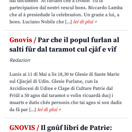
dal document “Ai furlans che a crodin” cu la
partecipazion dal nestri vescul bons. Riccardo Lamba
che al à presiedude la celebrazion. Un grazie a lui, a
bons. Luciano Nobile che […]
lei di plui +
Gnovis /
Par che il popul furlan al
salti fûr dal taramot cul cjâf e vîf
Redazion
Lunis ai 11 di Mai a lis 18,30 te Glesie di Sante Marie
sul Cjiscjel di Udin. Glesie Furlane, cun la
Arcidiocesi di Udine e Clape di Culture Patrie dal
Friûl a 50 agns dal taramot o volìn ricuardâ ducj i
muarts e dutis chês personis che tai agns si son dadis
da fâ par […]
lei di plui +
GNOVIS /
Il gnûf libri de Patrie: