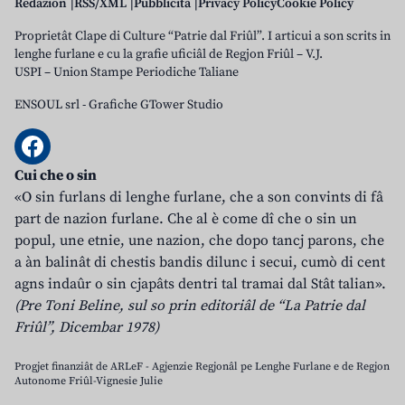
Redazion
RSS/XML
Pubblicità
Privacy Policy
Cookie Policy
Proprietât Clape di Culture “Patrie dal Friûl”. I articui a son scrits in
lenghe furlane e cu la grafie uficiâl de Regjon Friûl – V.J.
USPI – Union Stampe Periodiche Taliane
ENSOUL srl
-
Grafiche GTower Studio
Cui che o sin
«O sin furlans di lenghe furlane, che a son convints di fâ
part de nazion furlane. Che al è come dî che o sin un
popul, une etnie, une nazion, che dopo tancj parons, che
a àn balinât di chestis bandis dilunc i secui, cumò di cent
agns indaûr o sin cjapâts dentri tal tramai dal Stât talian».
(Pre Toni Beline, sul so prin editoriâl de “La Patrie dal
Friûl”, Dicembar 1978)
Progjet finanziât de ARLeF - Agjenzie Regjonâl pe Lenghe Furlane e de Regjon
Autonome Friûl-Vignesie Julie