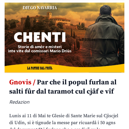
Gnovis /
Par che il popul furlan al
salti fûr dal taramot cul cjâf e vîf
Redazion
Lunis ai 11 di Mai te Glesie di Sante Marie sul Cjiscjel
di Udin, si è tignude la messe par ricuardâ i 50 agns