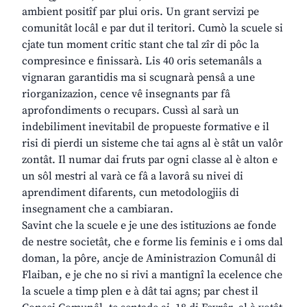
ambient positîf par plui oris. Un grant servizi pe
comunitât locâl e par dut il teritori. Cumò la scuele si
cjate tun moment critic stant che tal zîr di pôc la
compresince e finissarà. Lis 40 oris setemanâls a
vignaran garantidis ma si scugnarà pensâ a une
riorganizazion, cence vê insegnants par fâ
aprofondiments o recupars. Cussì al sarà un
indebiliment inevitabil de propueste formative e il
risi di pierdi un sisteme che tai agns al è stât un valôr
zontât. Il numar dai fruts par ogni classe al è alton e
un sôl mestri al varà ce fâ a lavorâ su nivei di
aprendiment difarents, cun metodologjiis di
insegnament che a cambiaran.
Savint che la scuele e je une des istituzions ae fonde
de nestre societât, che e forme lis feminis e i oms dal
doman, la pôre, ancje de Aministrazion Comunâl di
Flaiban, e je che no si rivi a mantignî la ecelence che
la scuele a timp plen e à dât tai agns; par chest il