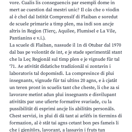
vore. Cualis lis conseguencis par esempli dome in
mert ae cuestion dal mestri unic? Il câs che o viodìn
al è chel dal Istitût Comprensîf di Flaiban e soredut
de scuele primarie a timp plen, ma indi son ancje
altris in Regjon (Tierç, Aquilee, Flumisel e La Vile,
Pantianins e v.i.).
La scuele di Flaiban, nassude il 1n di Otubar dal 1970
dal bas pe volontât de int, e je stade sperimentâl stant
che la Leç Regjonâl sul timp plen e je vignude fûr tal
‘71. Ae ativitât didatiche tradizionâl si zontavin i
laboratoris tal dopomisdì. La compresince di plui
insegnants, vignude fûr tai ultins 20 agns, e à cjatât
un teren pront in scuelis tant che cheste, li che za si
lavorave metint adun plui insegnants e disvilupant
ativitâts par une ufierte formative svariade, cu la
pussibilitât di esprimi ancje lis abilitâts personâls.
Chest servizi, in plui di dâ tant ai arlêfs in tiermins di
formazion, al è stât tai agns cetant bon pes fameis li
che i gjenitôrs, lavorant, a lassavin i fruts tun