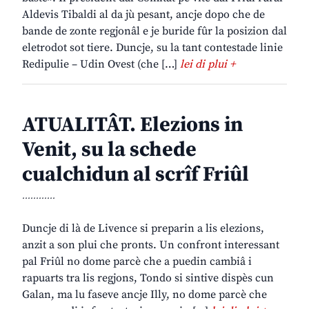
Aldevis Tibaldi al da jù pesant, ancje dopo che de
bande de zonte regjonâl e je buride fûr la posizion dal
eletrodot sot tiere. Duncje, su la tant contestade linie
Redipulie – Udin Ovest (che […]
lei di plui +
ATUALITÂT. Elezions in
Venit, su la schede
cualchidun al scrîf Friûl
............
Duncje di là de Livence si preparin a lis elezions,
anzit a son plui che pronts. Un confront interessant
pal Friûl no dome parcè che a puedin cambiâ i
rapuarts tra lis regjons, Tondo si sintive dispès cun
Galan, ma lu faseve ancje Illy, no dome parcè che