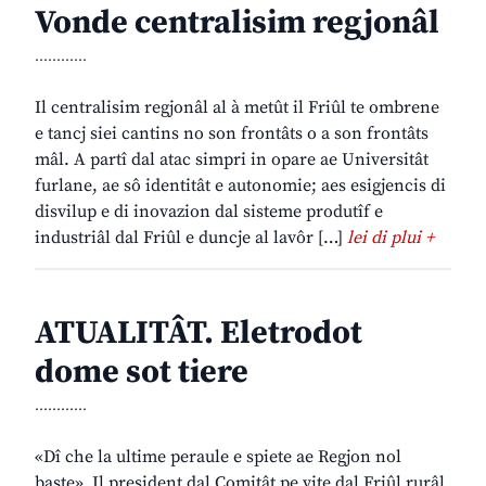
Vonde centralisim regjonâl
............
Il centralisim regjonâl al à metût il Friûl te ombrene
e tancj siei cantins no son frontâts o a son frontâts
mâl. A partî dal atac simpri in opare ae Universitât
furlane, ae sô identitât e autonomie; aes esigjencis di
disvilup e di inovazion dal sisteme produtîf e
industriâl dal Friûl e duncje al lavôr […]
lei di plui +
ATUALITÂT. Eletrodot
dome sot tiere
............
«Dî che la ultime peraule e spiete ae Regjon nol
baste». Il president dal Comitât pe vite dal Friûl rurâl