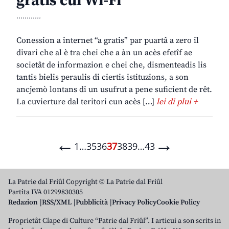
gratis cul Wi-Fi
............
Conession a internet “a gratis” par puartâ a zero il
divari che al è tra chei che a àn un acès efetîf ae
societât de informazion e chei che, dismenteadis lis
tantis bielis peraulis di ciertis istituzions, a son
ancjemò lontans di un usufrut a pene suficient de rêt.
La cuvierture dal teritori cun acès […]
lei di plui +
←
→
1
…
35
36
37
38
39
…
43
La Patrie dal Friûl Copyright © La Patrie dal Friûl
Partita IVA 01299830305
Redazion
RSS/XML
Pubblicità
Privacy Policy
Cookie Policy
Proprietât Clape di Culture “Patrie dal Friûl”. I articui a son scrits in