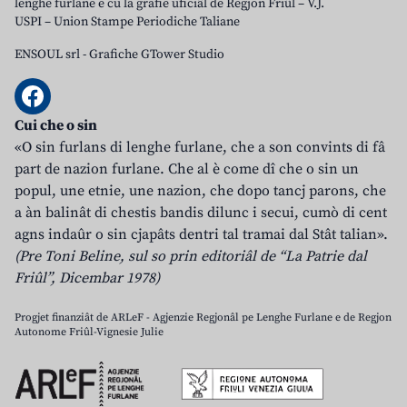
lenghe furlane e cu la grafie uficiâl de Regjon Friûl – V.J.
USPI – Union Stampe Periodiche Taliane
ENSOUL srl
-
Grafiche GTower Studio
Cui che o sin
«O sin furlans di lenghe furlane, che a son convints di fâ
part de nazion furlane. Che al è come dî che o sin un
popul, une etnie, une nazion, che dopo tancj parons, che
a àn balinât di chestis bandis dilunc i secui, cumò di cent
agns indaûr o sin cjapâts dentri tal tramai dal Stât talian».
(Pre Toni Beline, sul so prin editoriâl de “La Patrie dal
Friûl”, Dicembar 1978)
Progjet finanziât de ARLeF - Agjenzie Regjonâl pe Lenghe Furlane e de Regjon
Autonome Friûl-Vignesie Julie