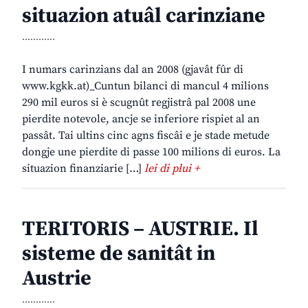
situazion atuâl carinziane
............
I numars carinzians dal an 2008 (gjavât fûr di
www.kgkk.at)_Cuntun bilanci di mancul 4 milions
290 mil euros si è scugnût regjistrâ pal 2008 une
pierdite notevole, ancje se inferiore rispiet al an
passât. Tai ultins cinc agns fiscâi e je stade metude
dongje une pierdite di passe 100 milions di euros. La
situazion finanziarie […]
lei di plui +
TERITORIS – AUSTRIE. Il
sisteme de sanitât in
Austrie
............