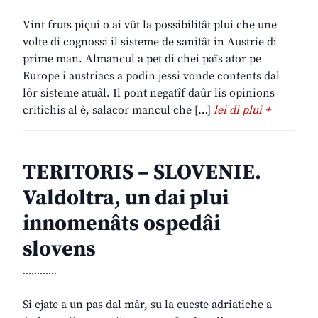
Vint fruts piçui o ai vût la possibilitât plui che une
volte di cognossi il sisteme de sanitât in Austrie di
prime man. Almancul a pet di chei paîs ator pe
Europe i austriacs a podin jessi vonde contents dal
lôr sisteme atuâl. Il pont negatîf daûr lis opinions
critichis al è, salacor mancul che […]
lei di plui +
TERITORIS – SLOVENIE.
Valdoltra, un dai plui
innomenâts ospedâi
slovens
............
Si cjate a un pas dal mâr, su la cueste adriatiche a