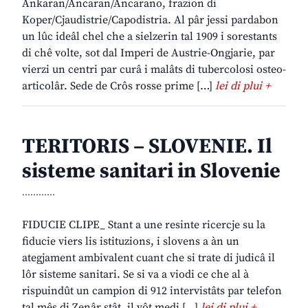
Ankaran/Ancaran/Ancarano, frazion di
Koper/Cjaudistrie/Capodistria. Al pâr jessi pardabon
un lûc ideâl chel che a sielzerin tal 1909 i sorestants
di chê volte, sot dal Imperi de Austrie-Ongjarie, par
vierzi un centri par curâ i malâts di tubercolosi osteo-
articolâr. Sede de Crôs rosse prime […]
lei di plui +
TERITORIS – SLOVENIE. Il
sisteme sanitari in Slovenie
............
FIDUCIE CLIPE_ Stant a une resinte ricercje su la
fiducie viers lis istituzions, i slovens a àn un
ategjament ambivalent cuant che si trate di judicâ il
lôr sisteme sanitari. Se si va a viodi ce che al à
rispuindût un campion di 912 intervistâts par telefon
tal mês di Zenâr stât, il vôt medi […]
lei di plui +