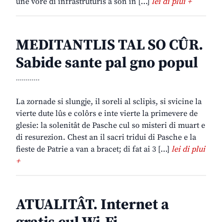
une vore di infrastruturis a son in […]
lei di plui +
MEDITANTLIS TAL SO CÛR.
Sabide sante pal gno popul
............
La zornade si slungje, il soreli al sclipìs, si svicine la
vierte dute lûs e colôrs e inte vierte la primevere de
glesie: la solenitât de Pasche cul so misteri di muart e
di resurezion. Chest an il sacri tridui di Pasche e la
fieste de Patrie a van a bracet; di fat ai 3 […]
lei di plui
+
ATUALITÂT. Internet a