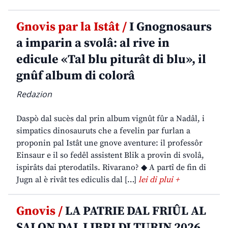
Gnovis par la Istât /
I Gnognosaurs
a imparin a svolâ: al rive in
edicule «Tal blu piturât di blu», il
gnûf album di colorâ
Redazion
Daspò dal sucès dal prin album vignût fûr a Nadâl, i
simpatics dinosauruts che a fevelin par furlan a
proponin pal Istât une gnove aventure: il professôr
Einsaur e il so fedêl assistent Blik a provin di svolâ,
ispirâts dai pterodatils. Rivarano? ◆ A partî de fin di
Jugn al è rivât tes ediculis dal […]
lei di plui +
Gnovis /
LA PATRIE DAL FRIÛL AL
SALON DAL LIBRI DI TURIN 2026