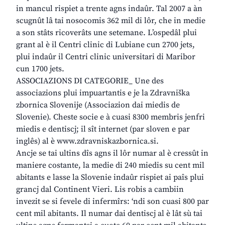
in mancul rispiet a trente agns indaûr. Tal 2007 a àn
scugnût lâ tai nosocomis 362 mil di lôr, che in medie
a son stâts ricoverâts une setemane. L’ospedâl plui
grant al è il Centri clinic di Lubiane cun 2700 jets,
plui indaûr il Centri clinic universitari di Maribor
cun 1700 jets.
ASSOCIAZIONS DI CATEGORIE_ Une des
associazions plui impuartantis e je la Zdravniška
zbornica Slovenije (Associazion dai miedis de
Slovenie). Cheste socie e à cuasi 8300 membris jenfri
miedis e dentiscj; il sît internet (par sloven e par
inglês) al è www.zdravniskazbornica.si.
Ancje se tai ultins dîs agns il lôr numar al è cressût in
maniere costante, la medie di 240 miedis su cent mil
abitants e lasse la Slovenie indaûr rispiet ai paîs plui
grancj dal Continent Vieri. Lis robis a cambiin
invezit se si fevele di infermîrs: ‘ndi son cuasi 800 par
cent mil abitants. Il numar dai dentiscj al è lât sù tai