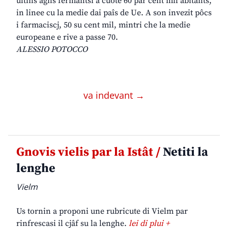
ultins agns fermantsi a cuote 60 par cent mil abitants,
in linee cu la medie dai paîs de Ue. A son invezit pôcs
i farmaciscj, 50 su cent mil, mintri che la medie
europeane e rive a passe 70.
ALESSIO POTOCCO
va indevant →
Gnovis vielis par la Istât /
Netiti la
lenghe
Vielm
Us tornin a proponi une rubricute di Vielm par
rinfrescasi il cjâf su la lenghe.
lei di plui +