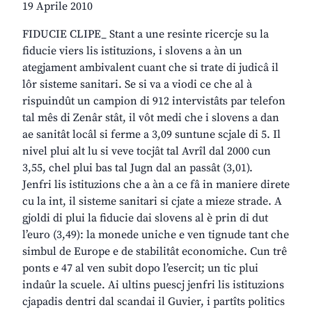
19 Aprile 2010
FIDUCIE CLIPE_ Stant a une resinte ricercje su la
fiducie viers lis istituzions, i slovens a àn un
ategjament ambivalent cuant che si trate di judicâ il
lôr sisteme sanitari. Se si va a viodi ce che al à
rispuindût un campion di 912 intervistâts par telefon
tal mês di Zenâr stât, il vôt medi che i slovens a dan
ae sanitât locâl si ferme a 3,09 suntune scjale di 5. Il
nivel plui alt lu si veve tocjât tal Avrîl dal 2000 cun
3,55, chel plui bas tal Jugn dal an passât (3,01).
Jenfri lis istituzions che a àn a ce fâ in maniere direte
cu la int, il sisteme sanitari si cjate a mieze strade. A
gjoldi di plui la fiducie dai slovens al è prin di dut
l’euro (3,49): la monede uniche e ven tignude tant che
simbul de Europe e de stabilitât economiche. Cun trê
ponts e 47 al ven subit dopo l’esercit; un tic plui
indaûr la scuele. Ai ultins puescj jenfri lis istituzions
cjapadis dentri dal scandai il Guvier, i partîts politics