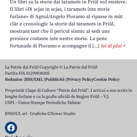
Un libri su la storie dai taramots in Friûl nol esisteve.
Il libri «Di scjas in scjas, i taramots inte storie
furlane» di Agnul/Angelo Floramo al ripasse in mût
clâr e cronologjic la storie dai taramots in Friûl,
mostrant tant che il pericul sismic al sedi une
presince costante inte nestre storie. La pene
fortunade di Floramo e acompagne il […]
lei di plui +
La Patrie dal Friûl Copyright © La Patrie dal Friûl
Partita IVA 01299830305
Redazion
RSS/XML
Pubblicità
Privacy Policy
Cookie Policy
Proprietât Clape di Culture “Patrie dal Friûl”. I articui a son scrits in
lenghe furlane e cu la grafie uficiâl de Regjon Friûl – V.J.
USPI – Union Stampe Periodiche Taliane
ENSOUL srl
-
Grafiche GTower Studio