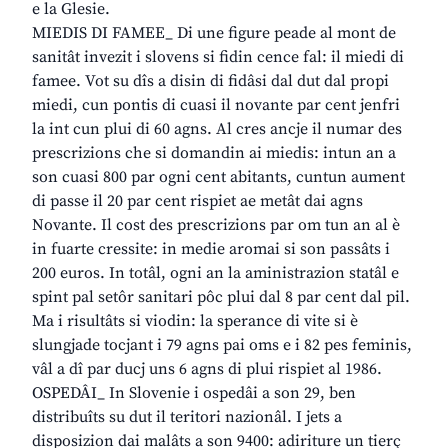
e la Glesie.
MIEDIS DI FAMEE_ Di une figure peade al mont de
sanitât invezit i slovens si fidin cence fal: il miedi di
famee. Vot su dîs a disin di fidâsi dal dut dal propi
miedi, cun pontis di cuasi il novante par cent jenfri
la int cun plui di 60 agns. Al cres ancje il numar des
prescrizions che si domandin ai miedis: intun an a
son cuasi 800 par ogni cent abitants, cuntun aument
di passe il 20 par cent rispiet ae metât dai agns
Novante. Il cost des prescrizions par om tun an al è
in fuarte cressite: in medie aromai si son passâts i
200 euros. In totâl, ogni an la aministrazion statâl e
spint pal setôr sanitari pôc plui dal 8 par cent dal pil.
Ma i risultâts si viodin: la sperance di vite si è
slungjade tocjant i 79 agns pai oms e i 82 pes feminis,
vâl a dî par ducj uns 6 agns di plui rispiet al 1986.
OSPEDÂI_ In Slovenie i ospedâi a son 29, ben
distribuîts su dut il teritori nazionâl. I jets a
disposizion dai malâts a son 9400: adiriture un tierç