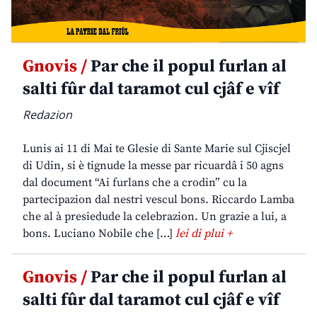
Gnovis /
Par che il popul furlan al
salti fûr dal taramot cul cjâf e vîf
Redazion
Lunis ai 11 di Mai te Glesie di Sante Marie sul Cjiscjel
di Udin, si è tignude la messe par ricuardâ i 50 agns
dal document “Ai furlans che a crodin” cu la
partecipazion dal nestri vescul bons. Riccardo Lamba
che al à presiedude la celebrazion. Un grazie a lui, a
bons. Luciano Nobile che […]
lei di plui +
Gnovis /
Par che il popul furlan al
salti fûr dal taramot cul cjâf e vîf