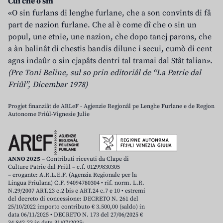
Cui che o sin
«O sin furlans di lenghe furlane, che a son convints di fâ
part de nazion furlane. Che al è come dî che o sin un
popul, une etnie, une nazion, che dopo tancj parons, che
a àn balinât di chestis bandis dilunc i secui, cumò di cent
agns indaûr o sin cjapâts dentri tal tramai dal Stât talian».
(Pre Toni Beline, sul so prin editoriâl de “La Patrie dal
Friûl”, Dicembar 1978)
Progjet finanziât de ARLeF - Agjenzie Regjonâl pe Lenghe Furlane e de Regjon
Autonome Friûl-Vignesie Julie
ANNO 2025
– Contributi ricevuti da Clape di
Culture Patrie dal Friûl – c.f. 01299830305
– erogante: A.R.L.E.F. (Agenzia Regionale per la
Lingua Friulana) C.F. 94094780304 • rif. norm. L.R.
N.29/2007 ART.23 c.2 bis e ART.24 c.7 e 10 • estremi
del decreto di concessione: DECRETO N. 261 del
25/10/2022 importo contributo € 3.500,00 (saldo) in
data 06/11/2025 • DECRETO N. 173 del 27/06/2025 €
34.842,23 in data 31/07/2025;