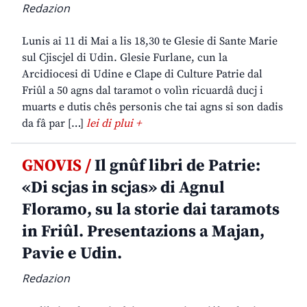
Redazion
Lunis ai 11 di Mai a lis 18,30 te Glesie di Sante Marie
sul Cjiscjel di Udin. Glesie Furlane, cun la
Arcidiocesi di Udine e Clape di Culture Patrie dal
Friûl a 50 agns dal taramot o volìn ricuardâ ducj i
muarts e dutis chês personis che tai agns si son dadis
da fâ par […]
lei di plui +
GNOVIS /
Il gnûf libri de Patrie:
«Di scjas in scjas» di Agnul
Floramo, su la storie dai taramots
in Friûl. Presentazions a Majan,
Pavie e Udin.
Redazion