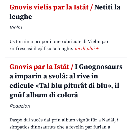
Gnovis vielis par la Istât /
Netiti la
lenghe
Vielm
Us tornin a proponi une rubricute di Vielm par
rinfrescasi il cjâf su la lenghe.
lei di plui +
Gnovis par la Istât /
I Gnognosaurs
a imparin a svolâ: al rive in
edicule «Tal blu piturât di blu», il
gnûf album di colorâ
Redazion
Daspò dal sucès dal prin album vignût fûr a Nadâl, i
simpatics dinosauruts che a fevelin par furlan a