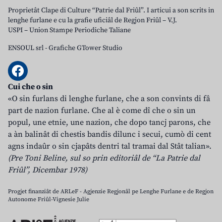
Proprietât Clape di Culture “Patrie dal Friûl”. I articui a son scrits in
lenghe furlane e cu la grafie uficiâl de Regjon Friûl – V.J.
USPI – Union Stampe Periodiche Taliane
ENSOUL srl
-
Grafiche GTower Studio
Cui che o sin
«O sin furlans di lenghe furlane, che a son convints di fâ
part de nazion furlane. Che al è come dî che o sin un
popul, une etnie, une nazion, che dopo tancj parons, che
a àn balinât di chestis bandis dilunc i secui, cumò di cent
agns indaûr o sin cjapâts dentri tal tramai dal Stât talian».
(Pre Toni Beline, sul so prin editoriâl de “La Patrie dal
Friûl”, Dicembar 1978)
Progjet finanziât de ARLeF - Agjenzie Regjonâl pe Lenghe Furlane e de Regjon
Autonome Friûl-Vignesie Julie