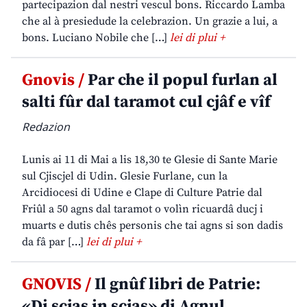
partecipazion dal nestri vescul bons. Riccardo Lamba
che al à presiedude la celebrazion. Un grazie a lui, a
bons. Luciano Nobile che […]
lei di plui +
Gnovis /
Par che il popul furlan al
salti fûr dal taramot cul cjâf e vîf
Redazion
Lunis ai 11 di Mai a lis 18,30 te Glesie di Sante Marie
sul Cjiscjel di Udin. Glesie Furlane, cun la
Arcidiocesi di Udine e Clape di Culture Patrie dal
Friûl a 50 agns dal taramot o volìn ricuardâ ducj i
muarts e dutis chês personis che tai agns si son dadis
da fâ par […]
lei di plui +
GNOVIS /
Il gnûf libri de Patrie:
«Di scjas in scjas» di Agnul