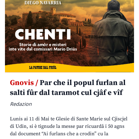
Gnovis /
Par che il popul furlan al
salti fûr dal taramot cul cjâf e vîf
Redazion
Lunis ai 11 di Mai te Glesie di Sante Marie sul Cjiscjel
di Udin, si è tignude la messe par ricuardâ i 50 agns
dal document “Ai furlans che a crodin” cu la