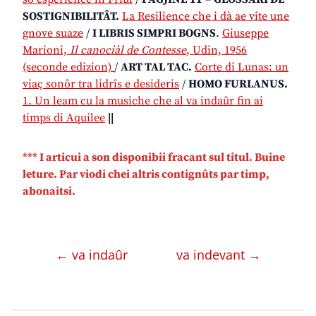
SOSTIGNIBILITÂT.
La Resilience che i dà ae vite une
gnove suaze
/
I LIBRIS SIMPRI BOGNS
.
Giuseppe
Marioni,
Il canociàl de Contesse
, Udin, 1956
(seconde edizion)
/
ART TAL TAC.
Corte di Lunas: un
viaç sonôr tra lidrîs e desideris
/
HOMO FURLANUS.
1. Un leam cu la musiche che al va indaûr fin ai
timps di Aquilee
||
*** I articui a son disponibii fracant sul titul. Buine
leture. Par viodi chei altris contignûts par timp,
abonaitsi.
← va indaûr
va indevant →