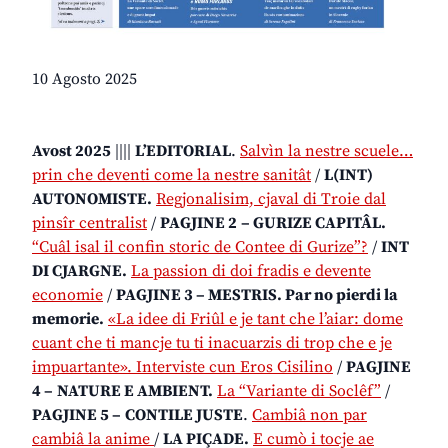
10 Agosto 2025
Avost 2025
||||
L’EDITORIAL
.
Salvìn la nestre scuele…
prin che deventi come la nestre sanitât
/
L(INT)
AUTONOMISTE.
Regjonalisim, cjaval di Troie dal
pinsîr centralist
/
PAGJINE 2
– GURIZE CAPITÂL.
“Cuâl isal il confin storic de Contee di Gurize”?
/
INT
DI CJARGNE.
La passion di doi fradis e devente
economie
/
PAGJINE 3 – MESTRIS. Par no pierdi la
memorie.
«La idee di Friûl e je tant che l’aiar: dome
cuant che ti mancje tu ti inacuarzis di trop che e je
impuartante». Interviste cun Eros Cisilino
/
PAGJINE
4 –
NATURE E AMBIENT.
La “Variante di Soclêf”
/
PAGJINE 5 –
CONTILE JUSTE
.
Cambiâ non par
cambiâ la anime
/
LA PIÇADE.
E cumò i tocje ae