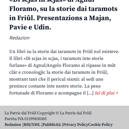
Floramo, su la storie dai taramots
in Friûl. Presentazions a Majan,
Pavie e Udin.
Redazion
Un libri su la storie dai taramots in Friûl nol esisteve.
Il libri «Di scjas in scjas, i taramots inte storie
furlane» di Agnul/Angelo Floramo al ripasse in mût
clâr e cronologjic la storie dai taramots in Friûl,
mostrant tant che il pericul sismic al sedi une
presince costante inte nestre storie. La pene
fortunade di Floramo e acompagne il […]
lei di plui +
La Patrie dal Friûl Copyright © La Patrie dal Friûl
Partita IVA 01299830305
Redazion
RSS/XML
Pubblicità
Privacy Policy
Cookie Policy