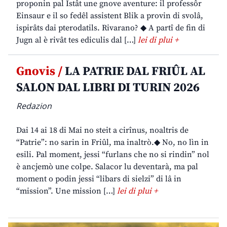
proponin pal Istât une gnove aventure: il professôr
Einsaur e il so fedêl assistent Blik a provin di svolâ,
ispirâts dai pterodatils. Rivarano? ◆ A partî de fin di
Jugn al è rivât tes ediculis dal […]
lei di plui +
Gnovis /
LA PATRIE DAL FRIÛL AL
SALON DAL LIBRI DI TURIN 2026
Redazion
Dai 14 ai 18 di Mai no steit a cirînus, noaltris de
“Patrie”: no sarin in Friûl, ma inaltrò.◆ No, no lìn in
esili. Pal moment, jessi “furlans che no si rindin” nol
è ancjemò une colpe. Salacor lu deventarà, ma pal
moment o podin jessi “libars di sielzi” di lâ in
“mission”. Une mission […]
lei di plui +