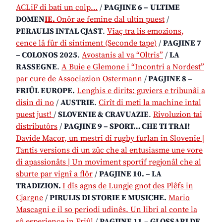
ACLiF di bati un colp…
/
PAGJINE 6 –
ULTIME
DOMEN
IE.
Onôr ae femine dal ultin puest
/
PERAULIS INTAL CJAST
.
Viaç tra lis emozions,
cence lâ fûr di sintiment (Seconde tape)
/
PAGJINE 7
– COLONOS 2025
.
Avostanis al va “Oltris”
/
LA
RASSEGNE
.
A Buie e Glemone i “Incontri a Nordest”
par cure de Associazion Ostermann
/
PAGJINE 8 –
FRIÛL EUROPE.
Lenghis e dirits: guviers e tribunâi a
disin di no
/
AUSTRIE
.
Cirît di meti la machine intal
puest just!
/
SLOVENIE & CRAVUAZIE
.
Rivoluzion tai
distributôrs
/
PAGJINE 9 – SPORT… CHE TI TRAI!
Davide Macor, un mestri di rugby furlan in Slovenie |
Tantis versions di un zûc che al entusiasme une vore
di apassionâts | Un moviment sportîf regjonâl che al
sburte par vignî a flôr
/
PAGJINE 10. – LA
TRADIZION.
I dîs agns de Lungje gnot des Plêfs in
Cjargne
/
PIRULIS DI STORIE E MUSICHE.
Mario
Mascagni e il so periodi udinês. Un libri al conte la
sô esperience in Friûl
/
PAGJINE 11
–
GLOSSARI DE