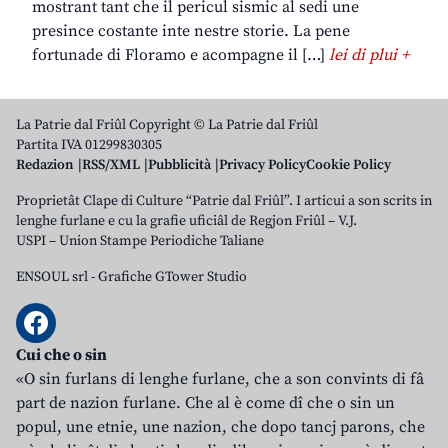
mostrant tant che il pericul sismic al sedi une
presince costante inte nestre storie. La pene
fortunade di Floramo e acompagne il […]
lei di plui +
La Patrie dal Friûl Copyright © La Patrie dal Friûl
Partita IVA 01299830305
Redazion
RSS/XML
Pubblicità
Privacy Policy
Cookie Policy
Proprietât Clape di Culture “Patrie dal Friûl”. I articui a son scrits in
lenghe furlane e cu la grafie uficiâl de Regjon Friûl – V.J.
USPI – Union Stampe Periodiche Taliane
ENSOUL srl
-
Grafiche GTower Studio
Cui che o sin
«O sin furlans di lenghe furlane, che a son convints di fâ
part de nazion furlane. Che al è come dî che o sin un
popul, une etnie, une nazion, che dopo tancj parons, che