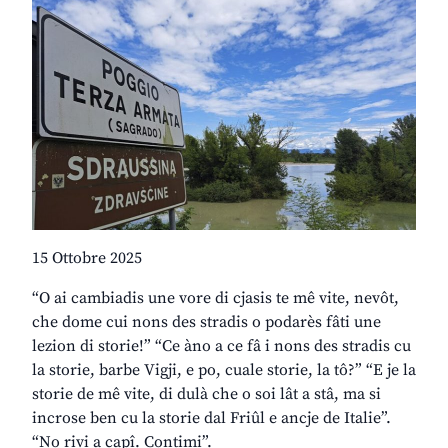
15 Ottobre 2025
“O ai cambiadis une vore di cjasis te mê vite, nevôt,
che dome cui nons des stradis o podarès fâti une
lezion di storie!” “Ce àno a ce fâ i nons des stradis cu
la storie, barbe Vigji, e po, cuale storie, la tô?” “E je la
storie de mê vite, di dulà che o soi lât a stâ, ma si
incrose ben cu la storie dal Friûl e ancje de Italie”.
“No rivi a capî. Contimi”.