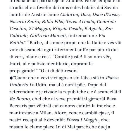
infeudade dal patriarcje di Aquilee. Parcè jemplâle di
stradis che a fevelin dai oms e des bataiis dai Savoia
cuintri de Austrie come
Cadorna, Diaz, Duca d’Aosta,
Nazario Sauro, Fabio Filzi, Terza Armata, Generale
Cascino, 24 Maggio, Brigata Casale, 9 Agosto, San
Gabriele, Goffredo Mameli,
fintremai une
Via
Balilla!
” “Barbe, al somee propit che la Italie e ves vût
voie di scancelâ ogni riferiment antîc par piturâ dut
di vert, blanc e ros”. “Contile juste! Il so non vêr,
Indrì, al è pulizie identitarie, doprant la
propagande!” “O ai di dâti reson.”
◆”Cuant che o vevi siet agns o sin lâts a stâ in
Piazza
Umberto I
a Udin, ma al à durât pôc. Dopo dal
referendum e je rivade la republiche e e à scancelât il
Re Buono
, chel che al veve premiât il gjenerâl Bava
Beccaris par vê tirât cui canons cuintri la int che e
manifestave a Milan. Alore, cence cambiâ cjase, il
nestri recapit al è deventât
Piazza I Maggio
, che
nissun le clame place 1n di Mai parcè che ducj a