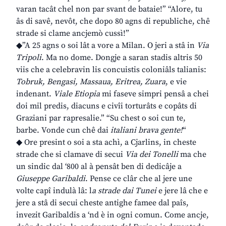
varan tacât chel non par svant de bataie!” “Alore, tu
âs di savê, nevôt, che dopo 80 agns di republiche, chê
strade si clame ancjemò cussì!”
◆”A 25 agns o soi lât a vore a Milan. O jeri a stâ in
Via
Tripoli
. Ma no dome. Dongje a saran stadis altris 50
viis che a celebravin lis concuistis coloniâls talianis:
Tobruk, Bengasi, Massaua, Eritrea, Zuara
, e vie
indenant.
Viale Etiopia
mi faseve simpri pensâ a chei
doi mil predis, diacuns e civîi torturâts e copâts di
Graziani par rapresalie.” “Su chest o soi cun te,
barbe. Vonde cun chê dai
italiani brava gente!
“
◆ Ore presint o soi a sta achì, a Cjarlins, in cheste
strade che si clamave di secui
Via dei Tonelli
ma che
un sindic dal ‘800 al à pensât ben di dedicâje a
Giuseppe Garibaldi
. Pense ce clâr che al jere une
volte capî indulà lâ: l
a strade dai Tunei
e jere lâ che e
jere a stâ di secui cheste antighe famee dal paîs,
invezit Garibaldis a ‘nd è in ogni comun. Come ancje,