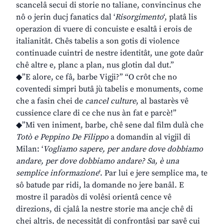
scancelâ secui di storie no taliane, convincinus che
nô o jerin ducj fanatics dal ‘
Risorgimento
‘, platâ lis
operazion di vuere di concuiste e esaltâ i erois de
italianitât. Chês tabelis a son gotis di violence
continuade cuintri de nestre identitât, une gote daûr
chê altre e, planc a plan, nus glotin dal dut.”
◆”E alore, ce fâ, barbe Vigji?” “O crôt che no
coventedi simpri butâ jù tabelis e monuments, come
che a fasin chei de
cancel culture
, al bastarès vê
cussience clare di ce che nus àn fat e parcè!”
◆”Mi ven iniment, barbe, chê sene dal film dulà che
Totò e Peppino De Filippo
a domandin al vigjil di
Milan: ‘
Vogliamo sapere, per andare dove dobbiamo
andare, per dove dobbiamo andare? Sa, è una
semplice informazione
‘. Par lui e jere semplice ma, te
sô batude par ridi, la domande no jere banâl. E
mostre il paradòs di volêsi orientâ cence vê
direzions, di cjalâ la nestre storie ma ancje chê di
chei altris, de necessitât di confrontâsi par savê cui