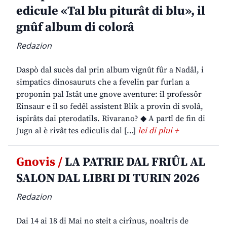
edicule «Tal blu piturât di blu», il
gnûf album di colorâ
Redazion
Daspò dal sucès dal prin album vignût fûr a Nadâl, i
simpatics dinosauruts che a fevelin par furlan a
proponin pal Istât une gnove aventure: il professôr
Einsaur e il so fedêl assistent Blik a provin di svolâ,
ispirâts dai pterodatils. Rivarano? ◆ A partî de fin di
Jugn al è rivât tes ediculis dal […]
lei di plui +
Gnovis /
LA PATRIE DAL FRIÛL AL
SALON DAL LIBRI DI TURIN 2026
Redazion
Dai 14 ai 18 di Mai no steit a cirînus, noaltris de