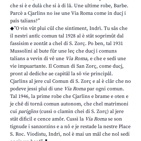
che si è e dulà che si à di lâ. Une ultime robe, Barbe.
Parcè a Cjarlins no ise une Via Roma come in ducj i
paîs talians?”
◆”O vin vût plui cûl che sintiment, Indrì. Tu sâs che
il nestri antîc comun tal 1928 al è stât soprimût dal
fassisim e zontât a chel di S. Zorç. Po ben, tal 1931
Mussolini al bute fûr une leç che ducj i comuns
talians a vevin di vê une
Via Roma
, e che e sedi une
vie impuartante. Il Comun di San Zorç, come ducj,
pront al dediche ae capitâl la sô vie principâl.
Cjarlins al jere cul Comun di S. Zorç e al è clâr che no
podeve jessi plui di une
Via Roma
par ogni comun.
Tal 1946, la prime robe che Cjarlins e brame e oten e
je chê di tornâ comun autonom, che chel matrimoni
cui
parigjins
(cussì o clamìn chei di S. Zorç) al jere
stât dificil e cence amôr. Cussì la
Via Roma
se son
tignude i sanzorzins e a nô e je restade la nestre Place
S. Roc. Viodistu, Indrì, nol è mai un mâl che nol sedi