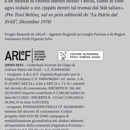
a àn balinât di chestis bandis dilunc i secui, cumò di cent
agns indaûr o sin cjapâts dentri tal tramai dal Stât talian».
(Pre Toni Beline, sul so prin editoriâl de “La Patrie dal
Friûl”, Dicembar 1978)
Progjet finanziât de ARLeF - Agjenzie Regjonâl pe Lenghe Furlane e de Regjon
Autonome Friûl-Vignesie Julie
ANNO 2025
– Contributi ricevuti da Clape di
Culture Patrie dal Friûl – c.f. 01299830305
– erogante: A.R.L.E.F. (Agenzia Regionale per la
Lingua Friulana) C.F. 94094780304 • rif. norm. L.R.
N.29/2007 ART.23 c.2 bis e ART.24 c.7 e 10 • estremi
del decreto di concessione: DECRETO N. 261 del
25/10/2022 importo contributo € 3.500,00 (saldo) in
data 06/11/2025 • DECRETO N. 173 del 27/06/2025 €
34.842,23 in data 31/07/2025;
– erogante: FONDAZIONE FRIULI CF. 00158650309 •
estremi del decreto di concessione: Codice
progetto 2024-0124 ID 23405 campagna di
sensibilizzazione giornalistica dei sindaci aderenti
all’assemblea della comunità linguistica Friulana •