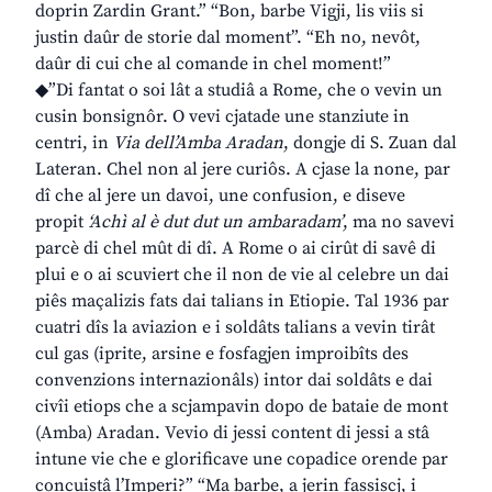
doprin Zardin Grant.” “Bon, barbe Vigji, lis viis si
justin daûr de storie dal moment”. “Eh no, nevôt,
daûr di cui che al comande in chel moment!”
◆”Di fantat o soi lât a studiâ a Rome, che o vevin un
cusin bonsignôr. O vevi cjatade une stanziute in
centri, in
Via dell’Amba Aradan
, dongje di S. Zuan dal
Lateran. Chel non al jere curiôs. A cjase la none, par
dî che al jere un davoi, une confusion, e diseve
propit
‘Achì al è dut dut un ambaradam’
, ma no savevi
parcè di chel mût di dî. A Rome o ai cirût di savê di
plui e o ai scuviert che il non de vie al celebre un dai
piês maçalizis fats dai talians in Etiopie. Tal 1936 par
cuatri dîs la aviazion e i soldâts talians a vevin tirât
cul gas (iprite, arsine e fosfagjen improibîts des
convenzions internazionâls) intor dai soldâts e dai
civîi etiops che a scjampavin dopo de bataie de mont
(Amba) Aradan. Vevio di jessi content di jessi a stâ
intune vie che e glorificave une copadice orende par
concuistâ l’Imperi?” “Ma barbe, a jerin fassiscj, i