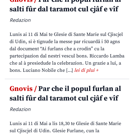
salti fûr dal taramot cul cjâf e vîf
Redazion
Lunis ai 11 di Mai te Glesie di Sante Marie sul Cjiscjel
di Udin, si è tignude la messe par ricuardâ i 50 agns
dal document “Ai furlans che a crodin” cu la
partecipazion dal nestri vescul bons. Riccardo Lamba
che al à presiedude la celebrazion. Un grazie a lui, a
bons. Luciano Nobile che […]
lei di plui +
Gnovis /
Par che il popul furlan al
salti fûr dal taramot cul cjâf e vîf
Redazion
Lunis ai 11 di Mai a lis 18,30 te Glesie di Sante Marie
sul Cjiscjel di Udin. Glesie Furlane, cun la