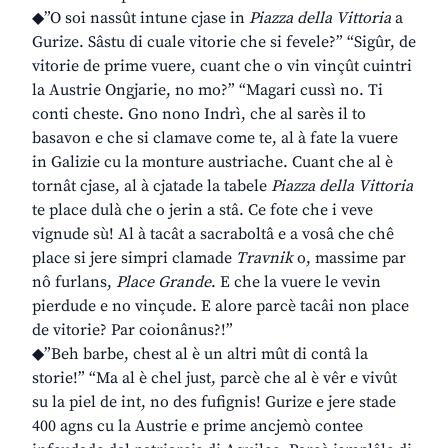
◆”O soi nassût intune cjase in
Piazza della Vittoria
a
Gurize. Sâstu di cuale vitorie che si fevele?” “Sigûr, de
vitorie de prime vuere, cuant che o vin vinçût cuintri
la Austrie Ongjarie, no mo?” “Magari cussì no. Ti
conti cheste. Gno nono Indrì, che al sarès il to
basavon e che si clamave come te, al à fate la vuere
in Galizie cu la monture austriache. Cuant che al è
tornât cjase, al à cjatade la tabele
Piazza della Vittoria
te place dulà che o jerin a stâ. Ce fote che i veve
vignude sù! Al à tacât a sacraboltâ e a vosâ che chê
place si jere simpri clamade
Travnik
o, massime par
nô furlans,
Place Grande
. E che la vuere le vevin
pierdude e no vinçude. E alore parcè tacâi non place
de vitorie? Par coionânus?!”
◆”Beh barbe, chest al è un altri mût di contâ la
storie!” “Ma al è chel just, parcè che al è vêr e vivût
su la piel de int, no des fufignis! Gurize e jere stade
400 agns cu la Austrie e prime ancjemò contee