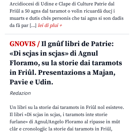
Arcidiocesi di Udine e Clape di Culture Patrie dal
Friûl a 50 agns dal taramot o volìn ricuardâ ducj i
muarts e dutis chês personis che tai agns si son dadis
da fâ par […]
lei di plui +
GNOVIS /
Il gnûf libri de Patrie:
«Di scjas in scjas» di Agnul
Floramo, su la storie dai taramots
in Friûl. Presentazions a Majan,
Pavie e Udin.
Redazion
Un libri su la storie dai taramots in Friûl nol esisteve.
Il libri «Di scjas in scjas, i taramots inte storie
furlane» di Agnul/Angelo Floramo al ripasse in mût
clâr e cronologjic la storie dai taramots in Friûl,