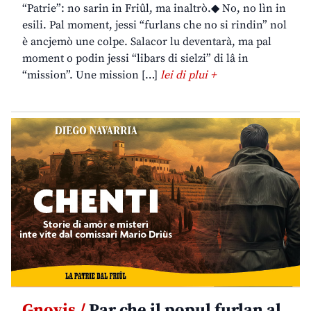
“Patrie”: no sarin in Friûl, ma inaltrò.◆ No, no lìn in
esili. Pal moment, jessi “furlans che no si rindin” nol
è ancjemò une colpe. Salacor lu deventarà, ma pal
moment o podin jessi “libars di sielzi” di lâ in
“mission”. Une mission […]
lei di plui +
Gnovis /
Par che il popul furlan al