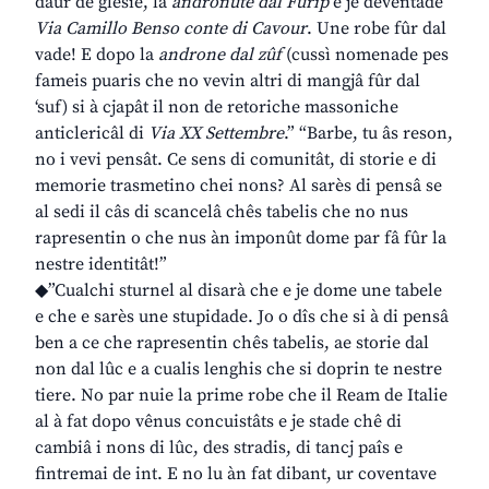
daûr de glesie, la
andronute dal Furip
e je deventade
Via Camillo Benso conte di Cavour
. Une robe fûr dal
vade! E dopo la
androne dal zûf
(cussì nomenade pes
fameis puaris che no vevin altri di mangjâ fûr dal
‘suf) si à cjapât il non de retoriche massoniche
anticlericâl di
Via XX Settembre
.” “Barbe, tu âs reson,
no i vevi pensât. Ce sens di comunitât, di storie e di
memorie trasmetino chei nons? Al sarès di pensâ se
al sedi il câs di scancelâ chês tabelis che no nus
rapresentin o che nus àn imponût dome par fâ fûr la
nestre identitât!”
◆”Cualchi sturnel al disarà che e je dome une tabele
e che e sarès une stupidade. Jo o dîs che si à di pensâ
ben a ce che rapresentin chês tabelis, ae storie dal
non dal lûc e a cualis lenghis che si doprin te nestre
tiere. No par nuie la prime robe che il Ream de Italie
al à fat dopo vênus concuistâts e je stade chê di
cambiâ i nons di lûc, des stradis, di tancj paîs e
fintremai de int. E no lu àn fat dibant, ur coventave