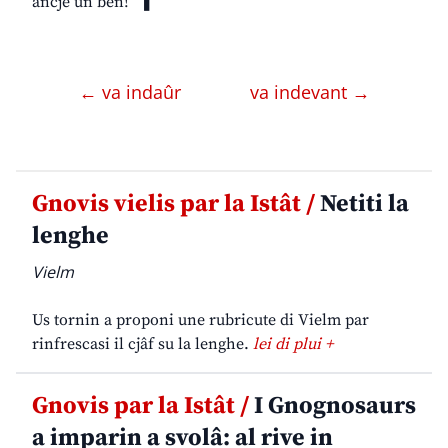
ancje un ben!” ❚
← va indaûr
va indevant →
Gnovis vielis par la Istât /
Netiti la
lenghe
Vielm
Us tornin a proponi une rubricute di Vielm par
rinfrescasi il cjâf su la lenghe.
lei di plui +
Gnovis par la Istât /
I Gnognosaurs
a imparin a svolâ: al rive in