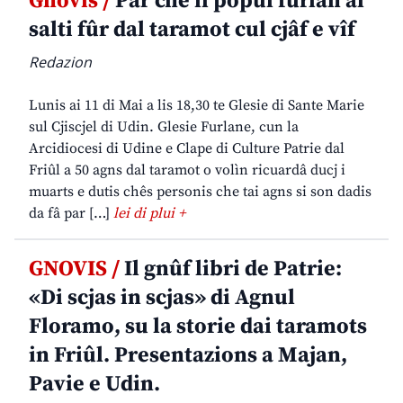
Gnovis /
Par che il popul furlan al
salti fûr dal taramot cul cjâf e vîf
Redazion
Lunis ai 11 di Mai a lis 18,30 te Glesie di Sante Marie
sul Cjiscjel di Udin. Glesie Furlane, cun la
Arcidiocesi di Udine e Clape di Culture Patrie dal
Friûl a 50 agns dal taramot o volìn ricuardâ ducj i
muarts e dutis chês personis che tai agns si son dadis
da fâ par […]
lei di plui +
GNOVIS /
Il gnûf libri de Patrie:
«Di scjas in scjas» di Agnul
Floramo, su la storie dai taramots
in Friûl. Presentazions a Majan,
Pavie e Udin.