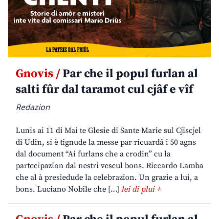
Gnovis /
Par che il popul furlan al
salti fûr dal taramot cul cjâf e vîf
Redazion
Lunis ai 11 di Mai te Glesie di Sante Marie sul Cjiscjel
di Udin, si è tignude la messe par ricuardâ i 50 agns
dal document “Ai furlans che a crodin” cu la
partecipazion dal nestri vescul bons. Riccardo Lamba
che al à presiedude la celebrazion. Un grazie a lui, a
bons. Luciano Nobile che […]
lei di plui +