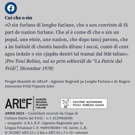
Cui che o sin
«O sin furlans di lenghe furlane, che a son convints di fâ
part de nazion furlane. Che al è come dî che o sin un
popul, une etnie, une nazion, che dopo tancj parons, che
a àn balinât di chestis bandis dilunc i secui, cumò di cent
agns indaûr o sin cjapâts dentri tal tramai dal Stât talian».
(Pre Toni Beline, sul so prin editoriâl de “La Patrie dal
Friûl”, Dicembar 1978)
Progjet finanziât de ARLeF - Agjenzie Regjonâl pe Lenghe Furlane e de Regjon
Autonome Friûl-Vignesie Julie
ANNO 2025
– Contributi ricevuti da Clape di
Culture Patrie dal Friûl – c.f. 01299830305
– erogante: A.R.L.E.F. (Agenzia Regionale per la
Lingua Friulana) C.F. 94094780304 • rif. norm. L.R.
N.29/2007 ART.23 c.2 bis e ART.24 c.7 e 10 • estremi