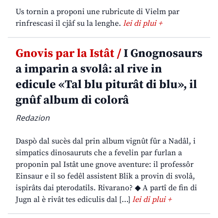
Us tornin a proponi une rubricute di Vielm par
rinfrescasi il cjâf su la lenghe.
lei di plui +
Gnovis par la Istât /
I Gnognosaurs
a imparin a svolâ: al rive in
edicule «Tal blu piturât di blu», il
gnûf album di colorâ
Redazion
Daspò dal sucès dal prin album vignût fûr a Nadâl, i
simpatics dinosauruts che a fevelin par furlan a
proponin pal Istât une gnove aventure: il professôr
Einsaur e il so fedêl assistent Blik a provin di svolâ,
ispirâts dai pterodatils. Rivarano? ◆ A partî de fin di
Jugn al è rivât tes ediculis dal […]
lei di plui +