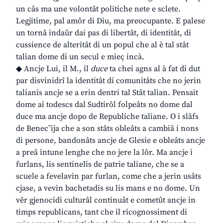
un câs ma une volontât politiche nete e sclete.
Legjitime, pal amôr di Diu, ma preocupante. E palese
un tornâ indaûr dai pas di libertât, di identitât, di
cussience de alteritât di un popul che al è tal stât
talian dome di un secul e mieç incà.
◆ Ancje Lui, il M., il
duce
ta chei agns al à fat di dut
par disvinidrî la identitât di comunitâts che no jerin
talianis ancje se a erin dentri tal Stât talian. Pensait
dome ai todescs dal Sudtirôl folpeâts no dome dal
duce ma ancje dopo de Republiche taliane. O i slâfs
de Benecˇija che a son stâts obleâts a cambiâ i nons
di persone, bandonâts ancje de Glesie e obleâts ancje
a preâ intune lenghe che no jere la lôr. Ma ancje i
furlans, lis sentinelis de patrie taliane, che se a
scuele a fevelavin par furlan, come che a jerin usâts
cjase, a vevin bachetadis su lis mans e no dome. Un
vêr gjenocidi culturâl continuât e cometût ancje in
timps republicans, tant che il ricognossiment di