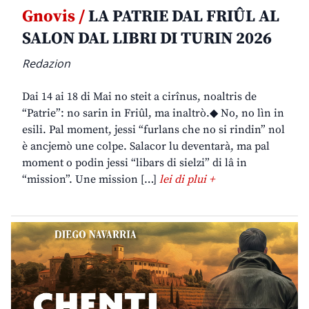
Gnovis /
LA PATRIE DAL FRIÛL AL
SALON DAL LIBRI DI TURIN 2026
Redazion
Dai 14 ai 18 di Mai no steit a cirînus, noaltris de
“Patrie”: no sarin in Friûl, ma inaltrò.◆ No, no lìn in
esili. Pal moment, jessi “furlans che no si rindin” nol
è ancjemò une colpe. Salacor lu deventarà, ma pal
moment o podin jessi “libars di sielzi” di lâ in
“mission”. Une mission […]
lei di plui +