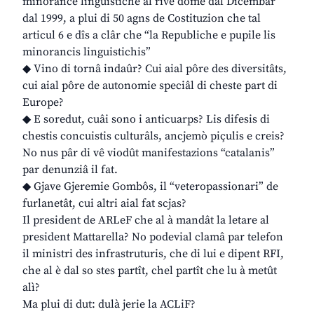
minorance linguistiche al rive dome dal Dicembar
dal 1999, a plui di 50 agns de Costituzion che tal
articul 6 e dîs a clâr che “la Republiche e pupile lis
minorancis linguistichis”
◆ Vino di tornâ indaûr? Cui aial pôre des diversitâts,
cui aial pôre de autonomie speciâl di cheste part di
Europe?
◆ E soredut, cuâi sono i anticuarps? Lis difesis di
chestis concuistis culturâls, ancjemò piçulis e creis?
No nus pâr di vê viodût manifestazions “catalanis”
par denunziâ il fat.
◆ Gjave Gjeremie Gombôs, il “veteropassionari” de
furlanetât, cui altri aial fat scjas?
Il president de ARLeF che al à mandât la letare al
president Mattarella? No podevial clamâ par telefon
il ministri des infrastruturis, che di lui e dipent RFI,
che al è dal so stes partît, chel partît che lu à metût
alì?
Ma plui di dut: dulà jerie la ACLiF?