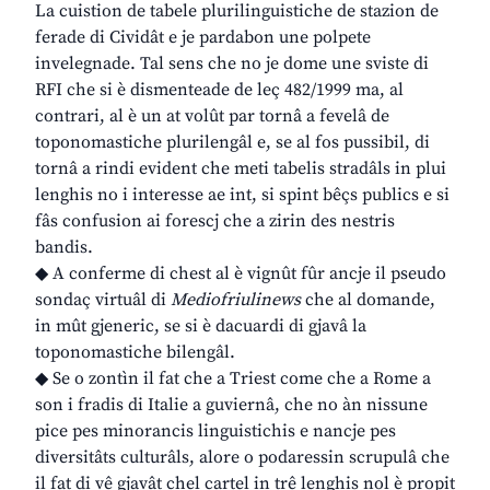
La cuistion de tabele plurilinguistiche de stazion de
ferade di Cividât e je pardabon une polpete
invelegnade. Tal sens che no je dome une sviste di
RFI che si è dismenteade de leç 482/1999 ma, al
contrari, al è un at volût par tornâ a fevelâ de
toponomastiche plurilengâl e, se al fos pussibil, di
tornâ a rindi evident che meti tabelis stradâls in plui
lenghis no i interesse ae int, si spint bêçs publics e si
fâs confusion ai forescj che a zirin des nestris
bandis.
◆ A conferme di chest al è vignût fûr ancje il pseudo
sondaç virtuâl di
Mediofriulinews
che al domande,
in mût gjeneric, se si è dacuardi di gjavâ la
toponomastiche bilengâl.
◆ Se o zontìn il fat che a Triest come che a Rome a
son i fradis di Italie a guviernâ, che no àn nissune
pice pes minorancis linguistichis e nancje pes
diversitâts culturâls, alore o podaressin scrupulâ che
il fat di vê gjavât chel cartel in trê lenghis nol è propit