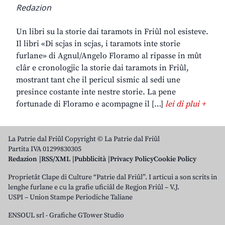
Redazion
Un libri su la storie dai taramots in Friûl nol esisteve.
Il libri «Di scjas in scjas, i taramots inte storie
furlane» di Agnul/Angelo Floramo al ripasse in mût
clâr e cronologjic la storie dai taramots in Friûl,
mostrant tant che il pericul sismic al sedi une
presince costante inte nestre storie. La pene
fortunade di Floramo e acompagne il […]
lei di plui +
La Patrie dal Friûl Copyright © La Patrie dal Friûl
Partita IVA 01299830305
Redazion
RSS/XML
Pubblicità
Privacy Policy
Cookie Policy
Proprietât Clape di Culture “Patrie dal Friûl”. I articui a son scrits in
lenghe furlane e cu la grafie uficiâl de Regjon Friûl – V.J.
USPI – Union Stampe Periodiche Taliane
ENSOUL srl
-
Grafiche GTower Studio