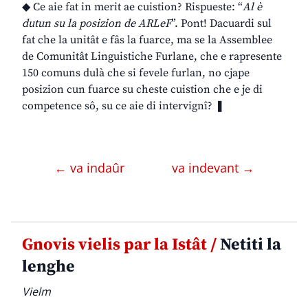
◆ Ce aie fat in merit ae cuistion? Rispueste: “
Al è
dutun su la posizion de ARLeF
”. Pont! Dacuardi sul
fat che la unitât e fâs la fuarce, ma se la Assemblee
de Comunitât Linguistiche Furlane, che e rapresente
150 comuns dulà che si fevele furlan, no cjape
posizion cun fuarce su cheste cuistion che e je di
competence sô, su ce aie di intervignî? ❚
← va indaûr
va indevant →
Gnovis vielis par la Istât /
Netiti la
lenghe
Vielm