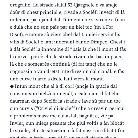
orografie. La strade statâl 52 Cjargnele e va ancje
daûr di chest principi e, rivade a Soclêf, invezit di lâ
indenant pal cjanâl dal Tiliment che si strenç a fuart
e dulà che no son paîs par un biel toc (fin a For
Disot), e monte sù viers chel dal Lumiei servint lis
vilis di Soclêf e lant indenant bande Dimpeç. Chest i
à dât Soclêf la innomine di “paîs là che il mont al fâs
la curve” parcè che la strade rivant dal bas in place,
là che e somearès continuâ (di fat tancj che no le
cognossin a van drets) inte direzion dal cjanâl, e fâs
une curve fuarte a drete lant viers la mont.
◆ Intun mont che al à di cori (ancje in gracie dal
consumisim bielzà nomenât) e calcolant il fat che
daurman dopo Soclêf la strade e lave sù par un toc
cun curvis (“Criviel di Soclêf”) che a creavin pericui
e problemis massime cul asfalt bagnât e, vie pal
Invier, cun mieçs pesants che plui voltis a àn blocât
la strade, cheste situazion e à fat nassi un dibatit fra
chei che a jerin a pro di fâ un toc di strade che e