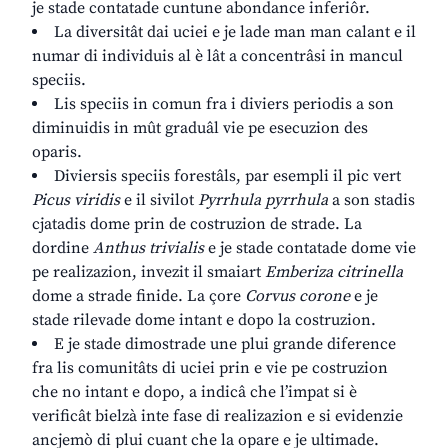
je stade contatade cuntune abondance inferiôr.
La diversitât dai uciei e je lade man man calant e il
numar di individuis al è lât a concentrâsi in mancul
speciis.
Lis speciis in comun fra i diviers periodis a son
diminuidis in mût graduâl vie pe esecuzion des
oparis.
Diviersis speciis forestâls, par esempli il pic vert
Picus viridis
e il sivilot
Pyrrhula pyrrhula
a son stadis
cjatadis dome prin de costruzion de strade. La
dordine
Anthus trivialis
e je stade contatade dome vie
pe realizazion, invezit il smaiart
Emberiza citrinella
dome a strade finide. La çore
Corvus corone
e je
stade rilevade dome intant e dopo la costruzion.
E je stade dimostrade une plui grande diference
fra lis comunitâts di uciei prin e vie pe costruzion
che no intant e dopo, a indicâ che l’impat si è
verificât bielzà inte fase di realizazion e si evidenzie
ancjemò di plui cuant che la opare e je ultimade.