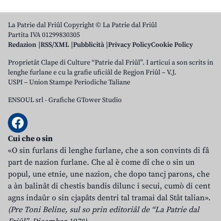
La Patrie dal Friûl Copyright © La Patrie dal Friûl
Partita IVA 01299830305
Redazion
RSS/XML
Pubblicità
Privacy Policy
Cookie Policy
Proprietât Clape di Culture “Patrie dal Friûl”. I articui a son scrits in
lenghe furlane e cu la grafie uficiâl de Regjon Friûl – V.J.
USPI – Union Stampe Periodiche Taliane
ENSOUL srl
-
Grafiche GTower Studio
Cui che o sin
«O sin furlans di lenghe furlane, che a son convints di fâ
part de nazion furlane. Che al è come dî che o sin un
popul, une etnie, une nazion, che dopo tancj parons, che
a àn balinât di chestis bandis dilunc i secui, cumò di cent
agns indaûr o sin cjapâts dentri tal tramai dal Stât talian».
(Pre Toni Beline, sul so prin editoriâl de “La Patrie dal