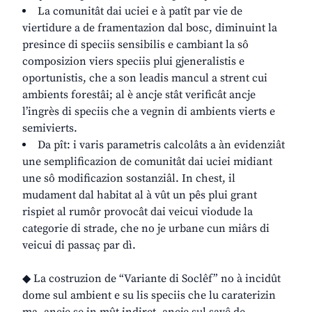
La comunitât dai uciei e à patît par vie de
viertidure a de framentazion dal bosc, diminuint la
presince di speciis sensibilis e cambiant la sô
composizion viers speciis plui gjeneralistis e
oportunistis, che a son leadis mancul a strent cui
ambients forestâi; al è ancje stât verificât ancje
l’ingrès di speciis che a vegnin di ambients vierts e
semivierts.
Da pît: i varis parametris calcolâts a àn evidenziât
une semplificazion de comunitât dai uciei midiant
une sô modificazion sostanziâl. In chest, il
mudament dal habitat al à vût un pês plui grant
rispiet al rumôr provocât dai veicui viodude la
categorie di strade, che no je urbane cun miârs di
veicui di passaç par dì.
◆ La costruzion de “Variante di Soclêf” no à incidût
dome sul ambient e su lis speciis che lu caraterizin
ma, ancje se in mût indiret, ancje sul savê de