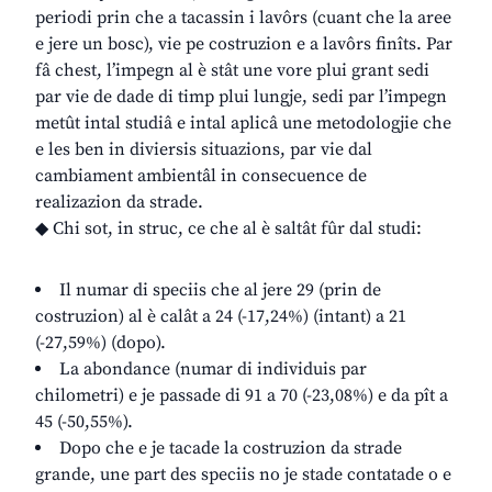
periodi prin che a tacassin i lavôrs (cuant che la aree
e jere un bosc), vie pe costruzion e a lavôrs finîts. Par
fâ chest, l’impegn al è stât une vore plui grant sedi
par vie de dade di timp plui lungje, sedi par l’impegn
metût intal studiâ e intal aplicâ une metodologjie che
e les ben in diviersis situazions, par vie dal
cambiament ambientâl in consecuence de
realizazion da strade.
◆ Chi sot, in struc, ce che al è saltât fûr dal studi:
Il numar di speciis che al jere 29 (prin de
costruzion) al è calât a 24 (-17,24%) (intant) a 21
(-27,59%) (dopo).
La abondance (numar di individuis par
chilometri) e je passade di 91 a 70 (-23,08%) e da pît a
45 (-50,55%).
Dopo che e je tacade la costruzion da strade
grande, une part des speciis no je stade contatade o e