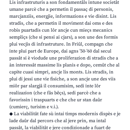
Lis infrastruturis a son fondamentâls intune societât
umane parcè che a permetin il passaç di personis,
marcjanziis, energjie, informazions e vie disint. Lis
stradis, che a permetin il moviment dai oms e des
robis puartadis cun lôr ancje cun mieçs mecanics
sempliçs (che si pensi ai cjars), a son une des formis
plui vecjis di infrastruture. In Friûl, compagn che
inte plui part de Europe, dai agns ’50-’60 dal secul
passât si è viodude une proliferazion di stradis che a
àn interessât massime lis planis e dopo, cemût che al
capite cuasi simpri, ancje lis monts. Lis stradis, in
plui di jessi une vie fisiche, a son ancje une des viis
miôr par slargjâ il consumisim, sedi inte lôr
realizazion (che e fâs bêçs), sedi parcè che a
favorissin i traspuarts e che che ur stan daûr
(cumierç, turisim e v.i.).
◆ La viabilitât fate sù intai timps modernis dispès e je
lade daûr dal percors che al jere prin, ma intal
passât, la viabilitât e jere condizionade a fuart de