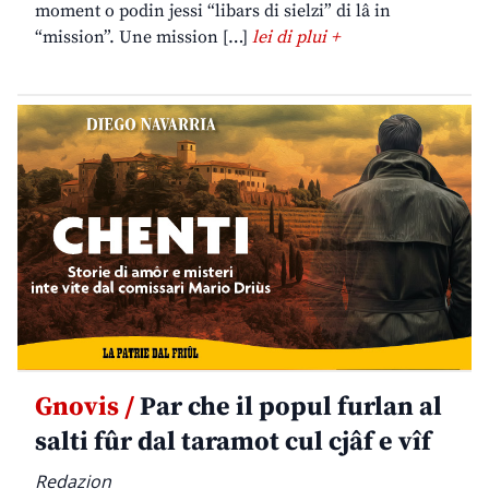
moment o podin jessi “libars di sielzi” di lâ in
“mission”. Une mission […]
lei di plui +
Gnovis /
Par che il popul furlan al
salti fûr dal taramot cul cjâf e vîf
Redazion