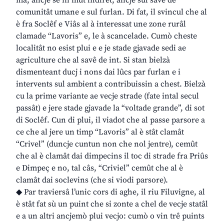
comunitât umane e sul furlan. Di fat, il svincul che al
è fra Soclêf e Viâs al à interessat une zone rurâl
clamade “Lavoris” e, le à scancelade. Cumò cheste
localitât no esist plui e e je stade gjavade sedi ae
agriculture che al savê de int. Si stan bielzà
dismenteant ducj i nons dai lûcs par furlan e i
intervents sul ambient a contribuissin a chest. Bielzà
cu la prime variante ae vecje strade (fate intal secul
passât) e jere stade gjavade la “voltade grande”, di sot
di Soclêf. Cun di plui, il viadot che al passe parsore a
ce che al jere un timp “Lavoris” al è stât clamât
“Crivel” (duncje cuntun non che nol jentre), cemût
che al è clamât dai dimpecins il toc di strade fra Priûs
e Dimpeç e no, tal câs, “Criviel” cemût che al è
clamât dai soclevins (che si viodi parsore).
◆ Par traviersâ l’unic cors di aghe, il riu Filuvigne, al
è stât fat sù un puint che si zonte a chel de vecje statâl
e a un altri ancjemò plui vecjo: cumò o vin trê puints