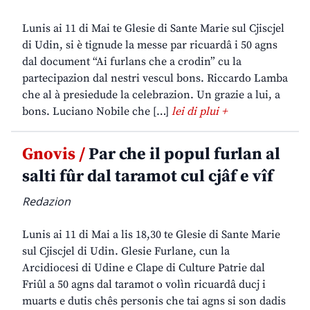
Lunis ai 11 di Mai te Glesie di Sante Marie sul Cjiscjel
di Udin, si è tignude la messe par ricuardâ i 50 agns
dal document “Ai furlans che a crodin” cu la
partecipazion dal nestri vescul bons. Riccardo Lamba
che al à presiedude la celebrazion. Un grazie a lui, a
bons. Luciano Nobile che […]
lei di plui +
Gnovis /
Par che il popul furlan al
salti fûr dal taramot cul cjâf e vîf
Redazion
Lunis ai 11 di Mai a lis 18,30 te Glesie di Sante Marie
sul Cjiscjel di Udin. Glesie Furlane, cun la
Arcidiocesi di Udine e Clape di Culture Patrie dal
Friûl a 50 agns dal taramot o volìn ricuardâ ducj i
muarts e dutis chês personis che tai agns si son dadis