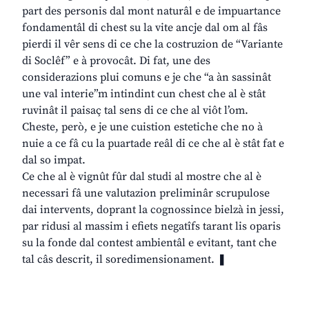
part des personis dal mont naturâl e de impuartance
fondamentâl di chest su la vite ancje dal om al fâs
pierdi il vêr sens di ce che la costruzion de “Variante
di Soclêf” e à provocât. Di fat, une des
considerazions plui comuns e je che “a àn sassinât
une val interie”m intindint cun chest che al è stât
ruvinât il paisaç tal sens di ce che al viôt l’om.
Cheste, però, e je une cuistion estetiche che no à
nuie a ce fâ cu la puartade reâl di ce che al è stât fat e
dal so impat.
Ce che al è vignût fûr dal studi al mostre che al è
necessari fâ une valutazion preliminâr scrupulose
dai intervents, doprant la cognossince bielzà in jessi,
par ridusi al massim i efiets negatîfs tarant lis oparis
su la fonde dal contest ambientâl e evitant, tant che
tal câs descrit, il soredimensionament. ❚