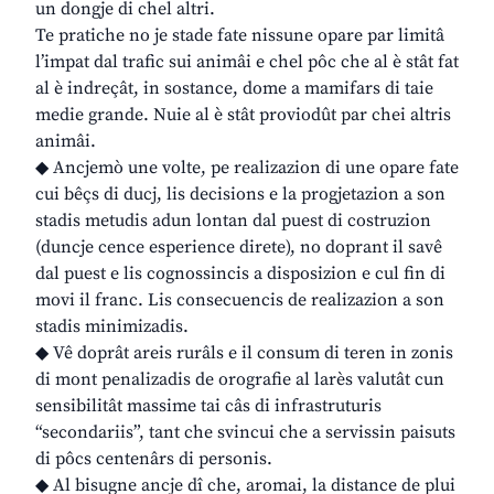
un dongje di chel altri.
Te pratiche no je stade fate nissune opare par limitâ
l’impat dal trafic sui animâi e chel pôc che al è stât fat
al è indreçât, in sostance, dome a mamifars di taie
medie grande. Nuie al è stât proviodût par chei altris
animâi.
◆ Ancjemò une volte, pe realizazion di une opare fate
cui bêçs di ducj, lis decisions e la progjetazion a son
stadis metudis adun lontan dal puest di costruzion
(duncje cence esperience direte), no doprant il savê
dal puest e lis cognossincis a disposizion e cul fin di
movi il franc. Lis consecuencis de realizazion a son
stadis minimizadis.
◆ Vê doprât areis rurâls e il consum di teren in zonis
di mont penalizadis de orografie al larès valutât cun
sensibilitât massime tai câs di infrastruturis
“secondariis”, tant che svincui che a servissin paisuts
di pôcs centenârs di personis.
◆ Al bisugne ancje dî che, aromai, la distance de plui