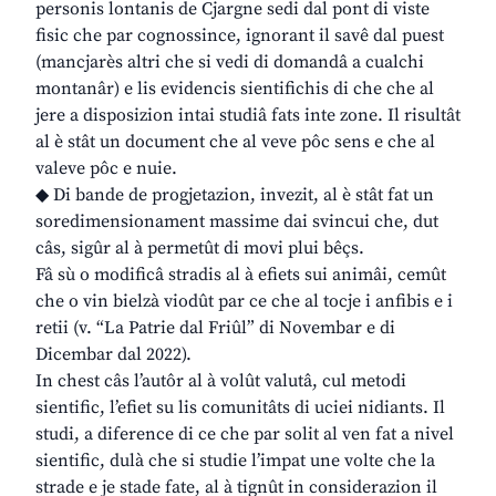
personis lontanis de Cjargne sedi dal pont di viste
fisic che par cognossince, ignorant il savê dal puest
(mancjarès altri che si vedi di domandâ a cualchi
montanâr) e lis evidencis sientifichis di che che al
jere a disposizion intai studiâ fats inte zone. Il risultât
al è stât un document che al veve pôc sens e che al
valeve pôc e nuie.
◆ Di bande de progjetazion, invezit, al è stât fat un
soredimensionament massime dai svincui che, dut
câs, sigûr al à permetût di movi plui bêçs.
Fâ sù o modificâ stradis al à efiets sui animâi, cemût
che o vin bielzà viodût par ce che al tocje i anfibis e i
retii (v. “La Patrie dal Friûl” di Novembar e di
Dicembar dal 2022).
In chest câs l’autôr al à volût valutâ, cul metodi
sientific, l’efiet su lis comunitâts di uciei nidiants. Il
studi, a diference di ce che par solit al ven fat a nivel
sientific, dulà che si studie l’impat une volte che la
strade e je stade fate, al à tignût in considerazion il