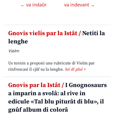
← va indaûr
va indevant →
Gnovis vielis par la Istât /
Netiti la
lenghe
Vielm
Us tornin a proponi une rubricute di Vielm par
rinfrescasi il cjâf su la lenghe.
lei di plui +
Gnovis par la Istât /
I Gnognosaurs
a imparin a svolâ: al rive in
edicule «Tal blu piturât di blu», il
gnûf album di colorâ