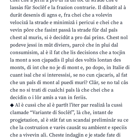
lassàs fûr Soclêf e la frazion contrarie. Il dibatit al à
durât desenis di agns e, fra chei che a volevin
velocizâ la strade e minimizâ i pericui e chei che a
vevin pôre che fasint passâ la strade fûr dal paîs
chest al murìs, si è decidût a pro dai prins. Chest nol
podeve jessi in mût diviers, parcè che in plui dal
consumisim, al è il fat che lis decisions che a tocjin
la mont a son cjapadis il plui des voltis lontan des
monts, di int che no je di mont e, po dopo, in Italie di
cuant isal che si interessisi, se no cun cjacaris, al fat
che un paîs di mont al puedi murî? Clâr, se no tal câs
che no si trati di cualchi paîs là che chei che a
decidin o i lôr amîs a van in feriis.
◆ Al è cussì che al è partît l’iter par realizâ la cussì
clamade “Variante di Soclêf”, là che, intant de
progjetazion, al è stât fat un scandai preliminâr su ce
che la costruzion e varès causât su ambient e speciis
che a vivevin alì. Cheste indagjin e je stade fate di