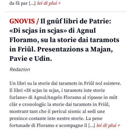
da fâ par […]
lei di plui +
GNOVIS /
Il gnûf libri de Patrie:
«Di scjas in scjas» di Agnul
Floramo, su la storie dai taramots
in Friûl. Presentazions a Majan,
Pavie e Udin.
Redazion
Un libri su la storie dai taramots in Friûl nol esisteve.
Il libri «Di scjas in scjas, i taramots inte storie
furlane» di Agnul/Angelo Floramo al ripasse in mût
clâr e cronologjic la storie dai taramots in Friûl,
mostrant tant che il pericul sismic al sedi une
presince costante inte nestre storie. La pene
fortunade di Floramo e acompagne il […]
lei di plui +