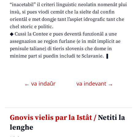
“inacetabil” il criteri linguistic neolatin nomenât plui
insù, si pues viodi cemût che la sielte dal confin
orientâl e met dongje tant l’aspiet idrografic tant che
chel storic e politic.
◆ Cussì la Contee e pues deventâ funzionâl a une
assegnazion ae regjon furlane (e in mût implicit ae
penisule taliane) di tieris slovenis che dome in
minime part si puedin includi te Sclavanie. ❚
← va indaûr
va indevant →
Gnovis vielis par la Istât /
Netiti la
lenghe