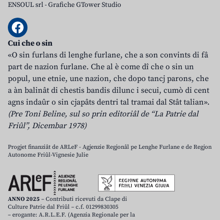
ENSOUL srl
-
Grafiche GTower Studio
Cui che o sin
«O sin furlans di lenghe furlane, che a son convints di fâ
part de nazion furlane. Che al è come dî che o sin un
popul, une etnie, une nazion, che dopo tancj parons, che
a àn balinât di chestis bandis dilunc i secui, cumò di cent
agns indaûr o sin cjapâts dentri tal tramai dal Stât talian».
(Pre Toni Beline, sul so prin editoriâl de “La Patrie dal
Friûl”, Dicembar 1978)
Progjet finanziât de ARLeF - Agjenzie Regjonâl pe Lenghe Furlane e de Regjon
Autonome Friûl-Vignesie Julie
ANNO 2025
– Contributi ricevuti da Clape di
Culture Patrie dal Friûl – c.f. 01299830305
– erogante: A.R.L.E.F. (Agenzia Regionale per la