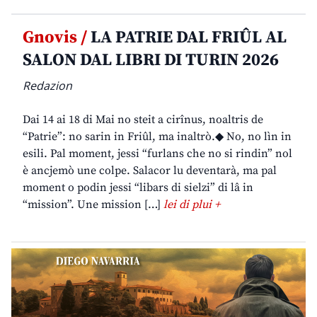
Gnovis /
LA PATRIE DAL FRIÛL AL
SALON DAL LIBRI DI TURIN 2026
Redazion
Dai 14 ai 18 di Mai no steit a cirînus, noaltris de
“Patrie”: no sarin in Friûl, ma inaltrò.◆ No, no lìn in
esili. Pal moment, jessi “furlans che no si rindin” nol
è ancjemò une colpe. Salacor lu deventarà, ma pal
moment o podin jessi “libars di sielzi” di lâ in
“mission”. Une mission […]
lei di plui +