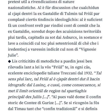
pretest util a rivendicazions di nature
nazionalistiche. Al è fûr discussion che cualchidun
al cjapi dentri la ex Gastaldie di Tulmin tal Friûl par
complasê ciertis tindincis ideologjichis: al è suficient
fâ un confront svelt par rindisi cont di cemût che la
ex Gastaldie, soredut dopo des acuisizions teritoriâls
plui tardis, capitadis za sot dai Asburcs, in sostance e
lave a coincidi cul toc plui setentrionâl di chê che i
iredentiscj a varessin indicât cul non di “Vignesie
Julie”.
◆ Lis criticitâts di metodiche a puedin jessi ben
rilevadis lant a lei la vôs “Friûl” te, in ogni câs,
ecelente enciclopedie taliane Treccani dal 1932. “
Tal
sens plui larc, tal Friûl al è cjapât dentri dut il bacin
idrografic dal Lusinç, e cussì, come consecuence, si
met il limit orientâl de regjon tal spartiaghis
principâl des Juliis […]
”. “Al pues valê dome il confin
storic de Contee di Gurize […]”. Se si ricognòs la fôs
dal Timau tant che “confin tradizionâl” e si definìs