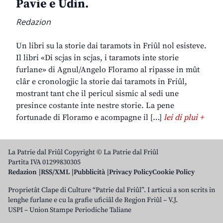
Pavie e Udin.
Redazion
Un libri su la storie dai taramots in Friûl nol esisteve.
Il libri «Di scjas in scjas, i taramots inte storie
furlane» di Agnul/Angelo Floramo al ripasse in mût
clâr e cronologjic la storie dai taramots in Friûl,
mostrant tant che il pericul sismic al sedi une
presince costante inte nestre storie. La pene
fortunade di Floramo e acompagne il […]
lei di plui +
La Patrie dal Friûl Copyright © La Patrie dal Friûl
Partita IVA 01299830305
Redazion
RSS/XML
Pubblicità
Privacy Policy
Cookie Policy
Proprietât Clape di Culture “Patrie dal Friûl”. I articui a son scrits in
lenghe furlane e cu la grafie uficiâl de Regjon Friûl – V.J.
USPI – Union Stampe Periodiche Taliane