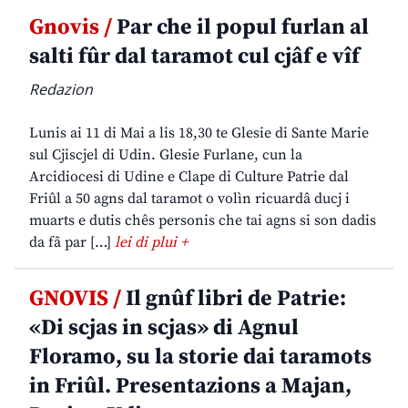
Gnovis /
Par che il popul furlan al
salti fûr dal taramot cul cjâf e vîf
Redazion
Lunis ai 11 di Mai a lis 18,30 te Glesie di Sante Marie
sul Cjiscjel di Udin. Glesie Furlane, cun la
Arcidiocesi di Udine e Clape di Culture Patrie dal
Friûl a 50 agns dal taramot o volìn ricuardâ ducj i
muarts e dutis chês personis che tai agns si son dadis
da fâ par […]
lei di plui +
GNOVIS /
Il gnûf libri de Patrie:
«Di scjas in scjas» di Agnul
Floramo, su la storie dai taramots
in Friûl. Presentazions a Majan,