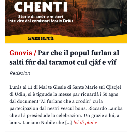
Gnovis /
Par che il popul furlan al
salti fûr dal taramot cul cjâf e vîf
Redazion
Lunis ai 11 di Mai te Glesie di Sante Marie sul Cjiscjel
di Udin, si è tignude la messe par ricuardâ i 50 agns
dal document “Ai furlans che a crodin” cu la
partecipazion dal nestri vescul bons. Riccardo Lamba
che al à presiedude la celebrazion. Un grazie a lui, a
bons. Luciano Nobile che […]
lei di plui +