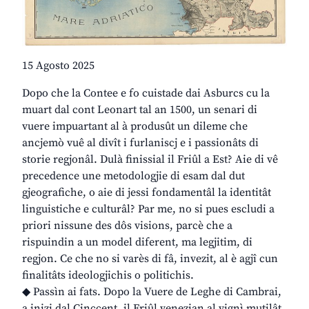
15 Agosto 2025
Dopo che la Contee e fo cuistade dai Asburcs cu la
muart dal cont Leonart tal an 1500, un senari di
vuere impuartant al à produsût un dileme che
ancjemò vuê al divît i furlaniscj e i passionâts di
storie regjonâl. Dulà finissial il Friûl a Est? Aie di vê
precedence une metodologjie di esam dal dut
gjeografiche, o aie di jessi fondamentâl la identitât
linguistiche e culturâl? Par me, no si pues escludi a
priori nissune des dôs visions, parcè che a
rispuindin a un model diferent, ma legjitim, di
regjon. Ce che no si varès di fâ, invezit, al è agjî cun
finalitâts ideologjichis o politichis.
◆ Passìn ai fats. Dopo la Vuere de Leghe di Cambrai,
a inizi dal Cinccent, il Friûl venezian al vignì mutilât