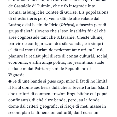
de Gastaldie di Tulmin, che e fo integrade inte
aromai asburgjiche Contee di Gurize. Lis popolazions
di chestis tieris però, ven a stâi de alte valade dal
Lusinç e dal bacin de Idrie (
Idrijca
), a fasevin part di
grups dialetâi slovens che si son insaldâts fûr di chê
aree cognossude tant che Sclavanie. Cheste ultime,
par vie de configurazion des sôs valadis, e à simpri
cjatât tal mont furlan de pedemontane orientâl e de
planure la realtât plui direte di contat culturâl, sociâl,
economic, e alfin ancje politic, no jessint mai stade
cedude ni dai Patriarcjis ni de Republiche di
Vignesie.
◆ Se di une bande si pues capî miôr il fat di no limitâ
il Friûl dome aes tieris dulà che si fevele furlan (stant
che teritori di compenetrazion linguistiche cui popui
confinants), di chê altre bande, però, su la fonde
dome dal criteri gjeografic, si riscje di meti masse in
secont plan la dimension culturâl, dant cussì un