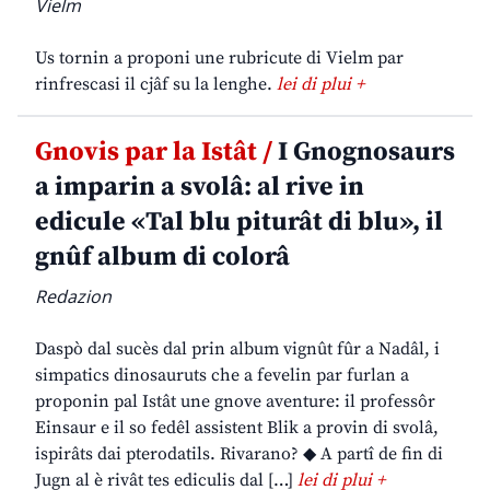
Vielm
Us tornin a proponi une rubricute di Vielm par
rinfrescasi il cjâf su la lenghe.
lei di plui +
Gnovis par la Istât /
I Gnognosaurs
a imparin a svolâ: al rive in
edicule «Tal blu piturât di blu», il
gnûf album di colorâ
Redazion
Daspò dal sucès dal prin album vignût fûr a Nadâl, i
simpatics dinosauruts che a fevelin par furlan a
proponin pal Istât une gnove aventure: il professôr
Einsaur e il so fedêl assistent Blik a provin di svolâ,
ispirâts dai pterodatils. Rivarano? ◆ A partî de fin di
Jugn al è rivât tes ediculis dal […]
lei di plui +