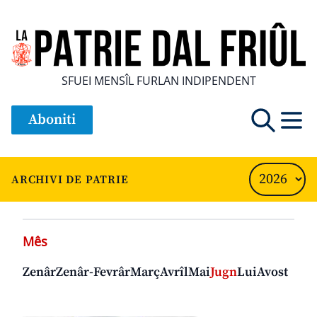
SFUEI MENSÎL FURLAN INDIPENDENT
Aboniti
ARCHIVI DE PATRIE
Mês
Zenâr
Zenâr-Fevrâr
Març
Avrîl
Mai
Jugn
Lui
Avost