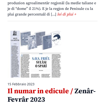
produzion agroalimentâr regjonâl (la medie taliane e
je di “dome” il 21%). E je la regjon de Penisule cu la
plui grande percentuâl di […]
lei di plui +
15 Febbraio 2023
Il numar in edicule /
Zenâr-
Fevrâr 2023