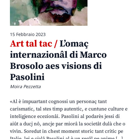
15 Febbraio 2023
Art tal tac /
L’omaç
internazionâl di Marco
Brosolo aes visions di
Pasolini
Moira Pezzetta
«Al è impuartant cognossi un personaç tant
carismatic, tal stes timp autentic, e cuntune culture e
inteligjence ecezionâi. Pasolini al podarès jessi di
aiût a ducj nô, ancje par miorâ la societât dulà che o
vivìn. Soredut in chest moment storic tant critic pe
Italie, lei e cjalâ Pasolini al è un regâl pe anime […]