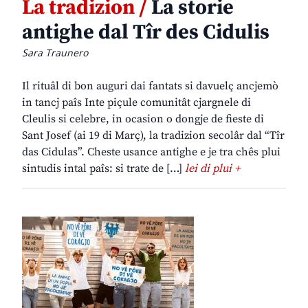
La tradizion /
La storie
antighe dal Tîr des Cidulis
Sara Traunero
Il rituâl di bon auguri dai fantats si davuelç ancjemò
in tancj paîs Inte piçule comunitât cjargnele di
Cleulis si celebre, in ocasion o dongje de fieste di
Sant Josef (ai 19 di Març), la tradizion secolâr dal “Tîr
das Cidulas”. Cheste usance antighe e je tra chês plui
sintudis intal paîs: si trate de […]
lei di plui +