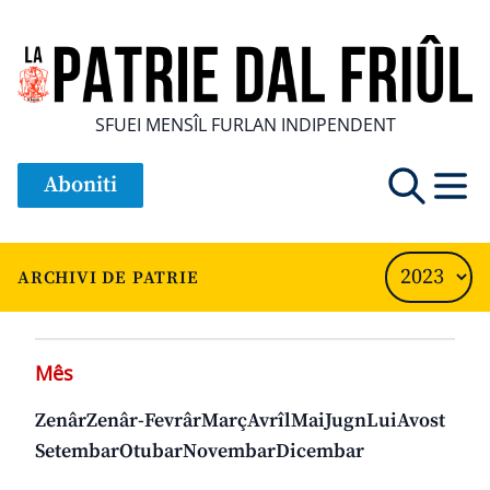
SFUEI MENSÎL FURLAN INDIPENDENT
Aboniti
ARCHIVI DE PATRIE
Mês
Zenâr
Zenâr-Fevrâr
Març
Avrîl
Mai
Jugn
Lui
Avost
Setembar
Otubar
Novembar
Dicembar