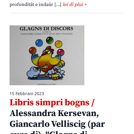
profonditât e indaûr […]
lei di plui +
15 Febbraio 2023
Libris simpri bogns /
Alessandra Kersevan,
Giancarlo Velliscig (par