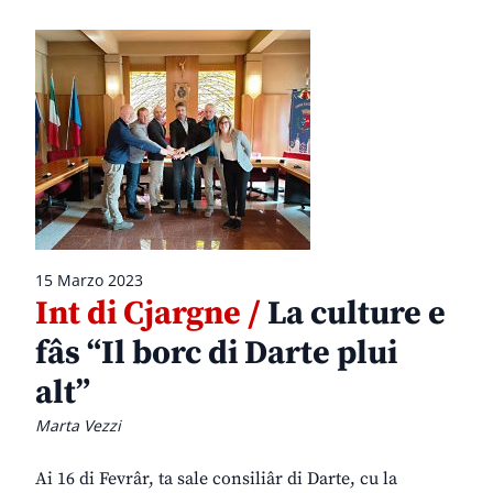
15 Marzo 2023
Int di Cjargne /
La culture e
fâs “Il borc di Darte plui
alt”
Marta Vezzi
Ai 16 di Fevrâr, ta sale consiliâr di Darte, cu la