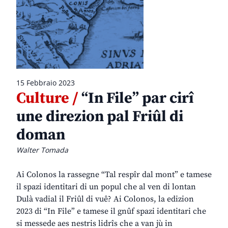
15 Febbraio 2023
Culture /
“In File” par cirî
une direzion pal Friûl di
doman
Walter Tomada
Ai Colonos la rassegne “Tal respîr dal mont” e tamese
il spazi identitari di un popul che al ven di lontan
Dulà vadial il Friûl di vuê? Ai Colonos, la edizion
2023 di “In File” e tamese il gnûf spazi identitari che
si messede aes nestris lidrîs che a van jù in