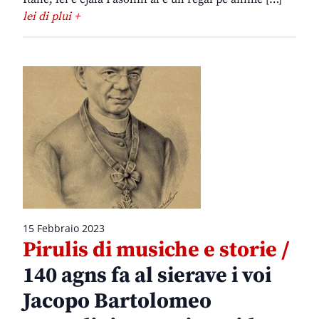
lei di plui +
15 Febbraio 2023
Pirulis di musiche e storie /
140 agns fa al sierave i voi
Jacopo Bartolomeo