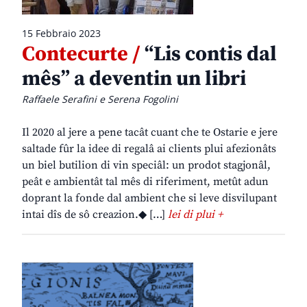
15 Febbraio 2023
Contecurte /
“Lis contis dal
mês” a deventin un libri
Raffaele Serafini e Serena Fogolini
Il 2020 al jere a pene tacât cuant che te Ostarie e jere
saltade fûr la idee di regalâ ai clients plui afezionâts
un biel butilion di vin speciâl: un prodot stagjonâl,
peât e ambientât tal mês di riferiment, metût adun
doprant la fonde dal ambient che si leve disvilupant
intai dîs de sô creazion.◆ […]
lei di plui +