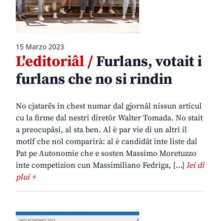
15 Marzo 2023
L'editoriâl /
Furlans, votait i
furlans che no si rindin
No cjatarês in chest numar dal gjornâl nissun articul
cu la firme dal nestri diretôr Walter Tomada. No stait
a preocupâsi, al sta ben. Al è par vie di un altri il
motîf che nol comparirà: al è candidât inte liste dal
Pat pe Autonomie che e sosten Massimo Moretuzzo
inte competizion cun Massimiliano Fedriga, […]
lei di
plui +