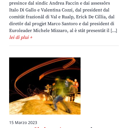
presince dal sindic Andrea Faccin e dai assessôrs
Italo Di Gallo e Valentina Cozzi, dal president dal
comitât frazionâl di Val e Rualp, Erick De Cillia, dal
diretôr dal progjet Marco Santoro e dal president di
Euroleader Michele Mizzaro, al è stât presentât il […]
lei di plui +
15 Marzo 2023