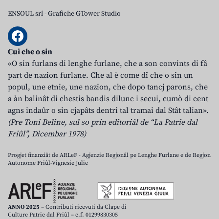
ENSOUL srl
-
Grafiche GTower Studio
Cui che o sin
«O sin furlans di lenghe furlane, che a son convints di fâ
part de nazion furlane. Che al è come dî che o sin un
popul, une etnie, une nazion, che dopo tancj parons, che
a àn balinât di chestis bandis dilunc i secui, cumò di cent
agns indaûr o sin cjapâts dentri tal tramai dal Stât talian».
(Pre Toni Beline, sul so prin editoriâl de “La Patrie dal
Friûl”, Dicembar 1978)
Progjet finanziât de ARLeF - Agjenzie Regjonâl pe Lenghe Furlane e de Regjon
Autonome Friûl-Vignesie Julie
ANNO 2025
– Contributi ricevuti da Clape di
Culture Patrie dal Friûl – c.f. 01299830305