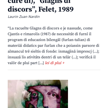
cure di), “Glagns di
discors”, Felet, 1989
Laurin Zuan Nardin
“La racuelte Glagns di discors e je nassude, come
Cjantis e rimarolis (1987) de necessitât di furnî il
program di educazion bilengâl (furlan-talian) di
materiâi didatics par furlan che a poiassin parsore di
almancul trê sieltis di fonde: inmagjinâ imprescj (…);
insuazâ lis ativitâts dentri di un telâr (…); verificâ il
valôr de plui part […]
lei di plui +