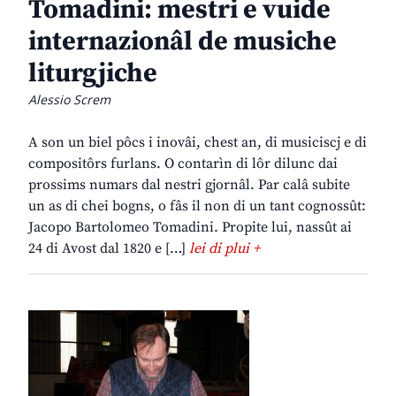
Tomadini: mestri e vuide
internazionâl de musiche
liturgjiche
Alessio Screm
A son un biel pôcs i inovâi, chest an, di musiciscj e di
compositôrs furlans. O contarìn di lôr dilunc dai
prossims numars dal nestri gjornâl. Par calâ subite
un as di chei bogns, o fâs il non di un tant cognossût:
Jacopo Bartolomeo Tomadini. Propite lui, nassût ai
24 di Avost dal 1820 e […]
lei di plui +