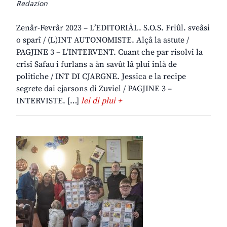
Redazion
Zenâr-Fevrâr 2023 – L’EDITORIÂL. S.O.S. Friûl. sveâsi
o sparî / (L)INT AUTONOMISTE. Alçâ la astute /
PAGJINE 3 – L’INTERVENT. Cuant che par risolvi la
crisi Safau i furlans a àn savût lâ plui inlà de
politiche / INT DI CJARGNE. Jessica e la recipe
segrete dai cjarsons di Zuviel / PAGJINE 3 –
INTERVISTE. […]
lei di plui +