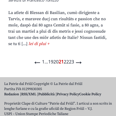
servizis di Francesco Tonizzo
La atlete di Blessan di Basilian, cumò dirigjente a
Tarvis, e maravee ducj cun risultâts e passion che no
mole, daspò dai 80 agns Cemût si fasie, a 80 agns, a
trai un martiel a plui di dîs metris e jessi cognossude
tant che une des miôr atletis de Italie? Nissun fastidi,
se tu ti […]
lei di plui +
←
→
1
…
19
20
21
22
23
La Patrie dal Friûl Copyright © La Patrie dal Friûl
Partita IVA 01299830305
Redazion
RSS/XML
Pubblicità
Privacy Policy
Cookie Policy
Proprietât Clape di Culture “Patrie dal Friûl”. I articui a son scrits in
lenghe furlane e cu la grafie uficiâl de Regjon Friûl – V.J.
USPI – Union Stampe Periodiche Taliane