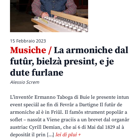
15 Febbraio 2023
Musiche /
La armoniche dal
futûr, bielzà presint, e je
dute furlane
Alessio Screm
L’inventôr Ermanno Taboga di Buie le presente intun
event speciâl ae fin di Fevrâr a Dartigne Il futûr de
armoniche al è in Friûl. Il famôs strument popolâr a
soflet – nassût a Viene graciis a un brevet dal organâr
austriac Cyrill Demian, che ai 6 di Mai dal 1829 al à
depositât il prin […]
lei di plui +