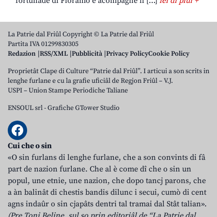
fortunade di Floramo e acompagne il […]
lei di plui +
La Patrie dal Friûl Copyright © La Patrie dal Friûl
Partita IVA 01299830305
Redazion
RSS/XML
Pubblicità
Privacy Policy
Cookie Policy
Proprietât Clape di Culture “Patrie dal Friûl”. I articui a son scrits in
lenghe furlane e cu la grafie uficiâl de Regjon Friûl – V.J.
USPI – Union Stampe Periodiche Taliane
ENSOUL srl
-
Grafiche GTower Studio
Cui che o sin
«O sin furlans di lenghe furlane, che a son convints di fâ
part de nazion furlane. Che al è come dî che o sin un
popul, une etnie, une nazion, che dopo tancj parons, che
a àn balinât di chestis bandis dilunc i secui, cumò di cent
agns indaûr o sin cjapâts dentri tal tramai dal Stât talian».
(Pre Toni Beline, sul so prin editoriâl de “La Patrie dal