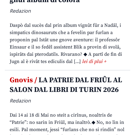
Redazion
Daspò dal sucès dal prin album vignût fûr a Nadâl, i
simpatics dinosauruts che a fevelin par furlan a
proponin pal Istât une gnove aventure: il professôr
Einsaur e il so fedêl assistent Blik a provin di svolâ,
ispirâts dai pterodatils. Rivarano? ◆ A partî de fin di
Jugn al è rivât tes ediculis dal […]
lei di plui +
Gnovis /
LA PATRIE DAL FRIÛL AL
SALON DAL LIBRI DI TURIN 2026
Redazion
Dai 14 ai 18 di Mai no steit a cirînus, noaltris de
“Patrie”: no sarin in Friûl, ma inaltrò.◆ No, no lìn in
esili. Pal moment, jessi “furlans che no si rindin” nol