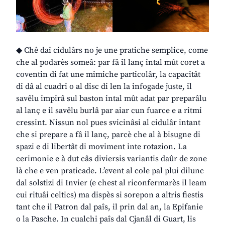
◆ Chê dai cidulârs no je une pratiche semplice, come
che al podarès someâ: par fâ il lanç intal mût coret a
coventin di fat une mimiche particolâr, la capacitât
di dâ al cuadri o al disc di len la infogade juste, il
savêlu impirâ sul baston intal mût adat par preparâlu
al lanç e il savêlu burlâ par aiar cun fuarce e a ritmi
cressint. Nissun nol pues svicinâsi al cidulâr intant
che si prepare a fâ il lanç, parcè che al à bisugne di
spazi e di libertât di moviment inte rotazion. La
cerimonie e à dut câs diviersis variantis daûr de zone
là che e ven praticade. L’event al cole pal plui dilunc
dal solstizi di Invier (e chest al riconfermarès il leam
cui rituâi celtics) ma dispès si sorepon a altris fiestis
tant che il Patron dal paîs, il prin dal an, la Epifanie
o la Pasche. In cualchi paîs dal Cjanâl di Guart, lis