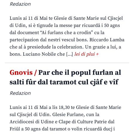
Redazion
Lunis ai 11 di Mai te Glesie di Sante Marie sul Cjiscjel
di Udin, si è tignude la messe par ricuardâ i 50 agns
dal document “Ai furlans che a crodin” cu la
partecipazion dal nestri vescul bons. Riccardo Lamba
che al à presiedude la celebrazion. Un grazie a lui, a
bons. Luciano Nobile che […]
lei di plui +
Gnovis /
Par che il popul furlan al
salti fûr dal taramot cul cjâf e vîf
Redazion
Lunis ai 11 di Mai a lis 18,30 te Glesie di Sante Marie
sul Cjiscjel di Udin. Glesie Furlane, cun la
Arcidiocesi di Udine e Clape di Culture Patrie dal
Friûl a 50 agns dal taramot o volìn ricuardâ ducj i