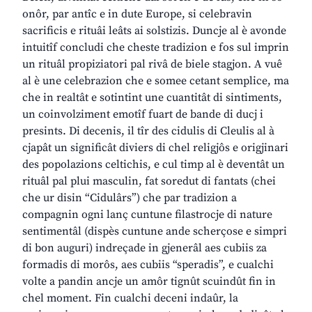
onôr, par antîc e in dute Europe, si celebravin
sacrificis e rituâi leâts ai solstizis. Duncje al è avonde
intuitîf concludi che cheste tradizion e fos sul imprin
un rituâl propiziatori pal rivâ de biele stagjon. A vuê
al è une celebrazion che e somee cetant semplice, ma
che in realtât e sotintint une cuantitât di sintiments,
un coinvolziment emotîf fuart de bande di ducj i
presints. Di decenis, il tîr des cidulis di Cleulis al à
cjapât un significât diviers di chel religjôs e origjinari
des popolazions celtichis, e cul timp al è deventât un
rituâl pal plui masculin, fat soredut di fantats (chei
che ur disin “Cidulârs”) che par tradizion a
compagnin ogni lanç cuntune filastrocje di nature
sentimentâl (dispès cuntune ande scherçose e simpri
di bon auguri) indreçade in gjenerâl aes cubiis za
formadis di morôs, aes cubiis “speradis”, e cualchi
volte a pandin ancje un amôr tignût scuindût fin in
chel moment. Fin cualchi deceni indaûr, la