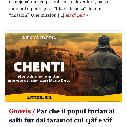
è ancjemò une colpe. Salacor lu deventarà, ma pal
moment o podin jessi “libars di sielzi” di lâ in
“mission”. Une mission […]
lei di plui +
Gnovis /
Par che il popul furlan al
salti fûr dal taramot cul cjâf e vîf