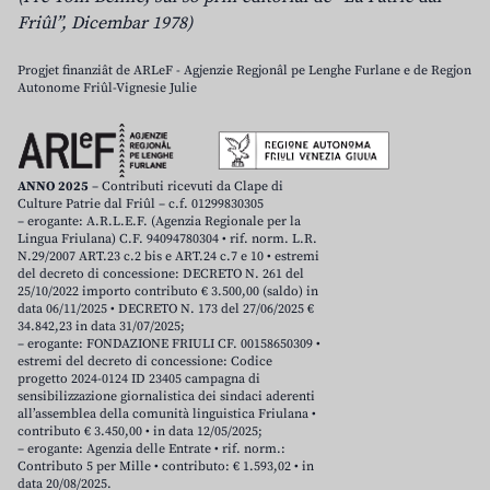
Friûl”, Dicembar 1978)
Progjet finanziât de ARLeF - Agjenzie Regjonâl pe Lenghe Furlane e de Regjon
Autonome Friûl-Vignesie Julie
ANNO 2025
– Contributi ricevuti da Clape di
Culture Patrie dal Friûl – c.f. 01299830305
– erogante: A.R.L.E.F. (Agenzia Regionale per la
Lingua Friulana) C.F. 94094780304 • rif. norm. L.R.
N.29/2007 ART.23 c.2 bis e ART.24 c.7 e 10 • estremi
del decreto di concessione: DECRETO N. 261 del
25/10/2022 importo contributo € 3.500,00 (saldo) in
data 06/11/2025 • DECRETO N. 173 del 27/06/2025 €
34.842,23 in data 31/07/2025;
– erogante: FONDAZIONE FRIULI CF. 00158650309 •
estremi del decreto di concessione: Codice
progetto 2024-0124 ID 23405 campagna di
sensibilizzazione giornalistica dei sindaci aderenti
all’assemblea della comunità linguistica Friulana •
contributo € 3.450,00 • in data 12/05/2025;
– erogante: Agenzia delle Entrate • rif. norm.:
Contributo 5 per Mille • contributo: € 1.593,02 • in
data 20/08/2025.