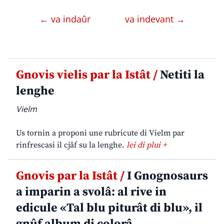
← va indaûr
va indevant →
Gnovis vielis par la Istât /
Netiti la
lenghe
Vielm
Us tornin a proponi une rubricute di Vielm par
rinfrescasi il cjâf su la lenghe.
lei di plui +
Gnovis par la Istât /
I Gnognosaurs
a imparin a svolâ: al rive in
edicule «Tal blu piturât di blu», il
gnûf album di colorâ