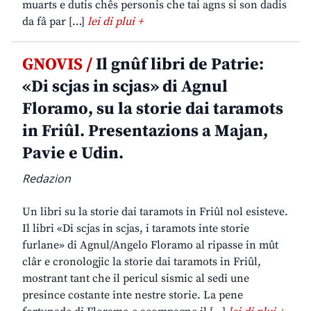
muarts e dutis chês personis che tai agns si son dadis
da fâ par […]
lei di plui +
GNOVIS /
Il gnûf libri de Patrie:
«Di scjas in scjas» di Agnul
Floramo, su la storie dai taramots
in Friûl. Presentazions a Majan,
Pavie e Udin.
Redazion
Un libri su la storie dai taramots in Friûl nol esisteve.
Il libri «Di scjas in scjas, i taramots inte storie
furlane» di Agnul/Angelo Floramo al ripasse in mût
clâr e cronologjic la storie dai taramots in Friûl,
mostrant tant che il pericul sismic al sedi une
presince costante inte nestre storie. La pene