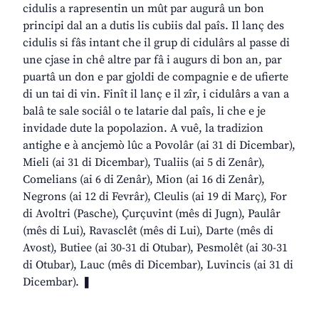
cidulis a rapresentin un mût par augurâ un bon
principi dal an a dutis lis cubiis dal paîs. Il lanç des
cidulis si fâs intant che il grup di cidulârs al passe di
une cjase in chê altre par fâ i augurs di bon an, par
puartâ un don e par gjoldi de compagnie e de ufierte
di un tai di vin. Finît il lanç e il zîr, i cidulârs a van a
balâ te sale sociâl o te latarie dal paîs, li che e je
invidade dute la popolazion. A vuê, la tradizion
antighe e à ancjemò lûc a Povolâr (ai 31 di Dicembar),
Mieli (ai 31 di Dicembar), Tualiis (ai 5 di Zenâr),
Comelians (ai 6 di Zenâr), Mion (ai 16 di Zenâr),
Negrons (ai 12 di Fevrâr), Cleulis (ai 19 di Març), For
di Avoltri (Pasche), Çurçuvint (mês di Jugn), Paulâr
(mês di Lui), Ravasclêt (mês di Lui), Darte (mês di
Avost), Butiee (ai 30-31 di Otubar), Pesmolêt (ai 30-31
di Otubar), Lauc (mês di Dicembar), Luvincis (ai 31 di
Dicembar). ❚