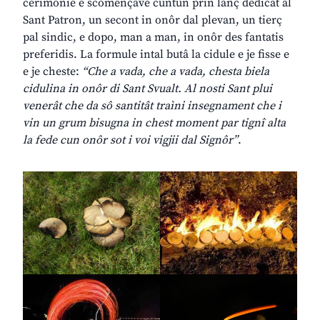
cerimonie e scomençave cuntun prin lanç dedicât al
Sant Patron, un secont in onôr dal plevan, un tierç
pal sindic, e dopo, man a man, in onôr des fantatis
preferidis. La formule intal butâ la cidule e je fisse e
e je cheste:
“Che a vada, che a vada, chesta biela
cidulina in onôr di Sant Svualt. Al nosti Sant plui
venerât che da sô santitât traìni insegnament che i
vin un grum bisugna in chest moment par tignî alta
la fede cun onôr sot i voi vigjii dal Signôr”
.