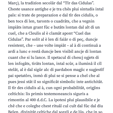
Març), la tradizion secolâr dal “Tîr das Cidulas”.
Cheste usance antighe e je tra chês plui sintudis intal
paîs: si trate de preparazion e dal tîr des cidulis, o
ben tocs di len, taronts o cuadrâts, che a vegnin
impiâts intun grant fûc e butâts lontan dal alt di un
cuel, che a Cleulis al è clamât apont “Cuel das
Cidulas”. Par solit al è len di faiâr o di peç, duncje
resistent, che – une volte impiât – al à di continuâ a
ardi a lunc e restâ duncje ben visibil ancje di lontan
cuant che si lu lance. Il spetacul di chescj ogjets di
len infogâts, tirâts lontan, intal scûr, a iluminâ il cîl
stelât, al è dal sigûr alc di pardabon magjic e sugjestîf
pai spetatôrs, inmò di plui se si pense a chel che al
pues jessi stât il so significât simbolic inte antichitât.
Il tîr des cidulis al à, cun ogni probabilitât, origjins
celtichis: lis primis testemoneancis siguris a
rimontin al 400 d.d.C. La ipotesi plui plausibile e je
chê che e coleghe chest rituâl cul cult dal fûc dal diu
Belen, divinitât celtiche dal soreli e de lûs, che in so