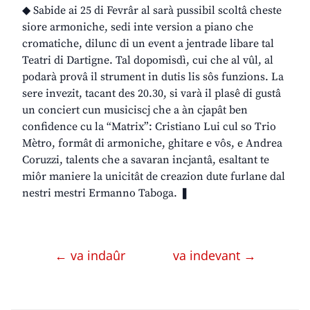
◆ Sabide ai 25 di Fevrâr al sarà pussibil scoltâ cheste
siore armoniche, sedi inte version a piano che
cromatiche, dilunc di un event a jentrade libare tal
Teatri di Dartigne. Tal dopomisdì, cui che al vûl, al
podarà provâ il strument in dutis lis sôs funzions. La
sere invezit, tacant des 20.30, si varà il plasê di gustâ
un conciert cun musiciscj che a àn cjapât ben
confidence cu la “Matrix”: Cristiano Lui cul so Trio
Mètro, formât di armoniche, ghitare e vôs, e Andrea
Coruzzi, talents che a savaran incjantâ, esaltant te
miôr maniere la unicitât de creazion dute furlane dal
nestri mestri Ermanno Taboga. ❚
← va indaûr
va indevant →