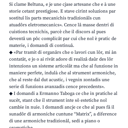
Si clame Beltuna, e je une cjase artesane che e à une
storie cetant prestigjose. E stave cirint soluzions par
sostituî lis parts mecanichis tradizionâls cun
atuadôrs eletromecanics». Cence lâ masse dentri di
cuistions tecnichis, parcè che il discors al pues
deventâ un pôc complicât par cui che nol è pratic de
materie, i domandi di continuâ.
◆ «Par tramit di organârs che o lavori cun lôr, mi àn
contatât, e jo o ai rivât adore di realizâ daûr des lôr
intenzions un sisteme articolât ma che al funzione in
maniere perfete, indulà che al strument armoniche,
che al reste dal dut acustic, i vegnin zontadis une
serie di funzions avanzadis cence precedents».
◆ I domandi a Ermanno Taboga ce che in pratiche al
sucêt, stant che il strument inte sô estetiche nol
cambie in nuie. I domandi ancje ce che al pues fâ il
sunadôr di armoniche cuntune “Matrix”, a diference
di une armoniche tradizionâl, sedi a piano o
cromatiche.