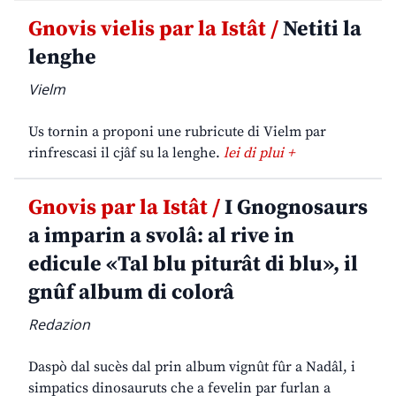
Gnovis vielis par la Istât /
Netiti la
lenghe
Vielm
Us tornin a proponi une rubricute di Vielm par
rinfrescasi il cjâf su la lenghe.
lei di plui +
Gnovis par la Istât /
I Gnognosaurs
a imparin a svolâ: al rive in
edicule «Tal blu piturât di blu», il
gnûf album di colorâ
Redazion
Daspò dal sucès dal prin album vignût fûr a Nadâl, i
simpatics dinosauruts che a fevelin par furlan a