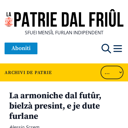
SFUEI MENSÎL FURLAN INDIPENDENT
Aboniti
ARCHIVI DE PATRIE
La armoniche dal futûr,
bielzà presint, e je dute
furlane
Alessio Screm