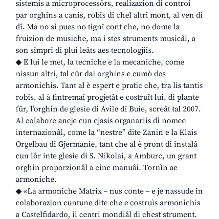
sistemis a microprocessôrs, realizazion di controi
par orghins a canis, robis di chel altri mont, al ven di
dî. Ma no si pues no tignî cont che, no dome la
fruizion de musiche, ma i stes struments musicâi, a
son simpri di plui leâts aes tecnologjiis.
◆ E lui le met, la tecniche e la mecaniche, come
nissun altri, tal cûr dai orghins e cumò des
armonichis. Tant al è espert e pratic che, tra lis tantis
robis, al à fintremai progjetât e costruît lui, di plante
fûr, l’orghin de glesie di Avile di Buie, screât tal 2007.
Al colabore ancje cun cjasis organariis di nomee
internazionâl, come la “nestre” dite Zanin e la Klais
Orgelbau di Gjermanie, tant che al è pront di instalâ
cun lôr inte glesie di S. Nikolai, a Amburc, un grant
orghin proporzionâl a cinc manuâi. Tornìn ae
armoniche.
◆ «La armoniche Matrix – nus conte – e je nassude in
colaborazion cuntune dite che e costruìs armonichis
a Castelfidardo, il centri mondiâl di chest strument.