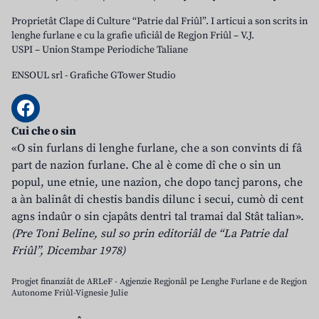
Proprietât Clape di Culture “Patrie dal Friûl”. I articui a son scrits in
lenghe furlane e cu la grafie uficiâl de Regjon Friûl – V.J.
USPI – Union Stampe Periodiche Taliane
ENSOUL srl
-
Grafiche GTower Studio
Cui che o sin
«O sin furlans di lenghe furlane, che a son convints di fâ
part de nazion furlane. Che al è come dî che o sin un
popul, une etnie, une nazion, che dopo tancj parons, che
a àn balinât di chestis bandis dilunc i secui, cumò di cent
agns indaûr o sin cjapâts dentri tal tramai dal Stât talian».
(Pre Toni Beline, sul so prin editoriâl de “La Patrie dal
Friûl”, Dicembar 1978)
Progjet finanziât de ARLeF - Agjenzie Regjonâl pe Lenghe Furlane e de Regjon
Autonome Friûl-Vignesie Julie