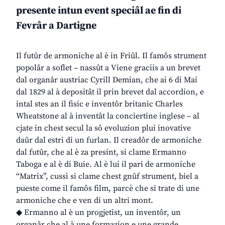
presente intun event speciâl ae fin di
Fevrâr a Dartigne
Il futûr de armoniche al è in Friûl. Il famôs strument
popolâr a soflet – nassût a Viene graciis a un brevet
dal organâr austriac Cyrill Demian, che ai 6 di Mai
dal 1829 al à depositât il prin brevet dal accordion, e
intal stes an il fisic e inventôr britanic Charles
Wheatstone al à inventât la conciertine inglese – al
cjate in chest secul la sô evoluzion plui inovative
daûr dal estri di un furlan. Il creadôr de armoniche
dal futûr, che al è za presint, si clame Ermanno
Taboga e al è di Buie. Al è lui il pari de armoniche
“Matrix”, cussì si clame chest gnûf strument, biel a
pueste come il famôs film, parcè che si trate di une
armoniche che e ven di un altri mont.
◆ Ermanno al è un progjetist, un inventôr, un
organâr che al à une formazion e une grande