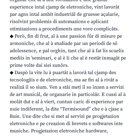
esperience intal cjamp de eletroniche, vint lavorât
par agns intal ambit industriâl de gruesse açalarie,
risolvint problemis di automazions e aplicant
otimizazions a procediments une vore complicâts.
◆ Però, fin di frut, al à une passion fûr di misure pe
armoniche, che al à studiade par un periodi de sô
adolessence, e pal orghin, tant che al à fat lis scuelis
mediis in ’seminari, e al è li che al è restât inmagât pe
prime volte dai siei sunôrs.
◆ Daspò la vite lu à puartât a lavorâ tal cjamp des
tecnologjiis e de eletroniche, ma ae fin al à rivât a
realizâ il so sium. Ven a stâi meti il so inzen a servizi
de art musicâl, de organarie in particolâr. E cussì al à
molât dut e al à viert, cuntun caric di esperience par
nuie indiferent, la dite “Termisound” che e à cjase a
Buie. Une dite che si met al servizi pe progjetazion
eletroniche e pe creazion di brevets e softwares inte
musiche. Progjetazion eletroniche hardware,