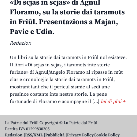
«Di scjas in scjas» di Agnul
Floramo, su la storie dai taramots
in Friûl. Presentazions a Majan,
Pavie e Udin.
Redazion
Un libri su la storie dai taramots in Friûl nol esisteve.
Il libri «Di scjas in scjas, i taramots inte storie
furlane» di Agnul/Angelo Floramo al ripasse in mût
clâr e cronologjic la storie dai taramots in Friûl,
mostrant tant che il pericul sismic al sedi une
presince costante inte nestre storie. La pene
fortunade di Floramo e acompagne il […]
lei di plui +
La Patrie dal Friûl Copyright © La Patrie dal Friûl
Partita IVA 01299830305
Redazion
RSS/XML
Pubblicità
Privacy Policy
Cookie Policy