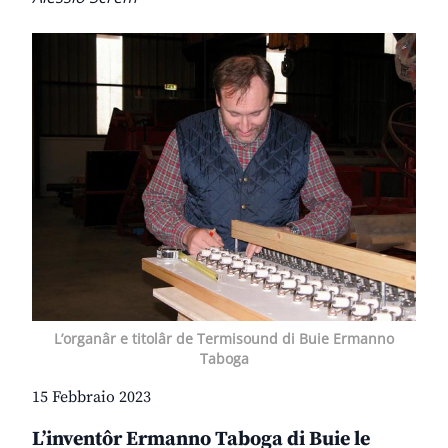
L’organâr e titolâr de Termisound di Buie Ermanno
Taboga
15 Febbraio 2023
L’inventôr Ermanno Taboga di Buie le