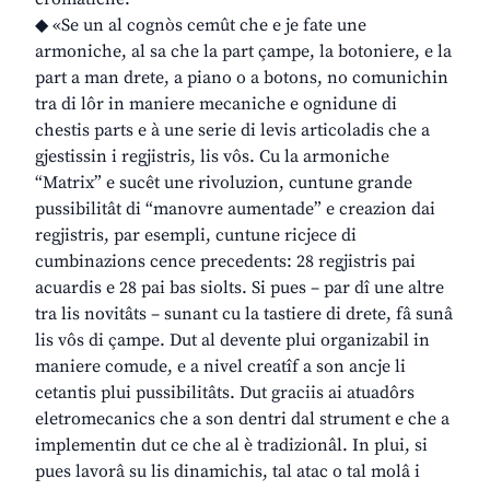
◆ «Se un al cognòs cemût che e je fate une
armoniche, al sa che la part çampe, la botoniere, e la
part a man drete, a piano o a botons, no comunichin
tra di lôr in maniere mecaniche e ognidune di
chestis parts e à une serie di levis articoladis che a
gjestissin i regjistris, lis vôs. Cu la armoniche
“Matrix” e sucêt une rivoluzion, cuntune grande
pussibilitât di “manovre aumentade” e creazion dai
regjistris, par esempli, cuntune ricjece di
cumbinazions cence precedents: 28 regjistris pai
acuardis e 28 pai bas siolts. Si pues – par dî une altre
tra lis novitâts – sunant cu la tastiere di drete, fâ sunâ
lis vôs di çampe. Dut al devente plui organizabil in
maniere comude, e a nivel creatîf a son ancje li
cetantis plui pussibilitâts. Dut graciis ai atuadôrs
eletromecanics che a son dentri dal strument e che a
implementin dut ce che al è tradizionâl. In plui, si
pues lavorâ su lis dinamichis, tal atac o tal molâ i