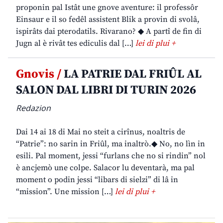
proponin pal Istât une gnove aventure: il professôr
Einsaur e il so fedêl assistent Blik a provin di svolâ,
ispirâts dai pterodatils. Rivarano? ◆ A partî de fin di
Jugn al è rivât tes ediculis dal […]
lei di plui +
Gnovis /
LA PATRIE DAL FRIÛL AL
SALON DAL LIBRI DI TURIN 2026
Redazion
Dai 14 ai 18 di Mai no steit a cirînus, noaltris de
“Patrie”: no sarin in Friûl, ma inaltrò.◆ No, no lìn in
esili. Pal moment, jessi “furlans che no si rindin” nol
è ancjemò une colpe. Salacor lu deventarà, ma pal
moment o podin jessi “libars di sielzi” di lâ in
“mission”. Une mission […]
lei di plui +