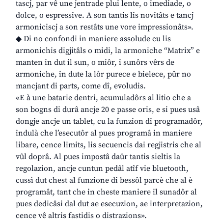
tascj, par vê une jentrade plui lente, o imediade, o
dolce, o espressive. A son tantis lis novitâts e tancj
armoniciscj a son restâts une vore impressionâts».
◆ Di no confondi in maniere assolude cu lis
armonichis digjitâls o midi, la armoniche “Matrix” e
manten in dut il sun, o miôr, i sunôrs vêrs de
armoniche, in dute la lôr purece e bielece, pûr no
mancjant di parts, come dî, evoludis.
«E à une batarie dentri, acumuladôrs al litio che a
son bogns di durâ ancje 20 e passe oris, e si pues usâ
dongje ancje un tablet, cu la funzion di programadôr,
indulà che l’esecutôr al pues programâ in maniere
libare, cence limits, lis secuencis dai regjistris che al
vûl doprâ. Al pues impostâ daûr tantis sieltis la
regolazion, ancje cuntun pedâl atîf vie bluetooth,
cussì dut chest al funzione di bessôl parcè che al è
programât, tant che in cheste maniere il sunadôr al
pues dedicâsi dal dut ae esecuzion, ae interpretazion,
cence vê altris fastidis o distrazions».