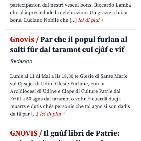
partecipazion dal nestri vescul bons. Riccardo Lamba
che al à presiedude la celebrazion. Un grazie a lui, a
bons. Luciano Nobile che […]
lei di plui +
Gnovis /
Par che il popul furlan al
salti fûr dal taramot cul cjâf e vîf
Redazion
Lunis ai 11 di Mai a lis 18,30 te Glesie di Sante Marie
sul Cjiscjel di Udin. Glesie Furlane, cun la
Arcidiocesi di Udine e Clape di Culture Patrie dal
Friûl a 50 agns dal taramot o volìn ricuardâ ducj i
muarts e dutis chês personis che tai agns si son dadis
da fâ par […]
lei di plui +
GNOVIS /
Il gnûf libri de Patrie: