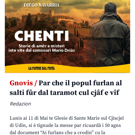
Gnovis /
Par che il popul furlan al
salti fûr dal taramot cul cjâf e vîf
Redazion
Lunis ai 11 di Mai te Glesie di Sante Marie sul Cjiscjel
di Udin, si è tignude la messe par ricuardâ i 50 agns
dal document “Ai furlans che a crodin” cu la