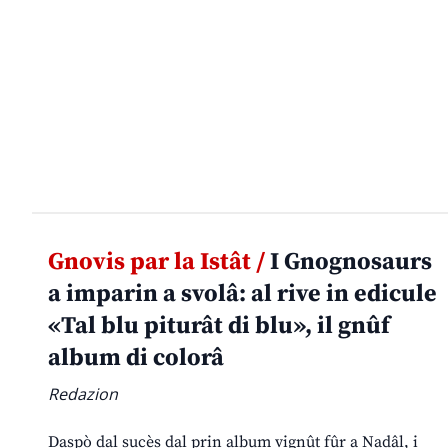
Gnovis par la Istât /
I Gnognosaurs
a imparin a svolâ: al rive in edicule
«Tal blu piturât di blu», il gnûf
album di colorâ
Redazion
Daspò dal sucès dal prin album vignût fûr a Nadâl, i