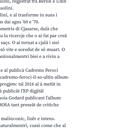
olini, regjistrât tra Berlin e Udin
asolini.
ini, e al trasforme in suns i
ms dai agns ’60 e ’70.
ometris di Cjasarse, dulà che
u la ricercje che o ai fat par creâ
saçs. O ai tornat a cjalâ i siei
e sô vite e soredut de sô muart. O
ecezionalmentri biei e a rivin a
che al publicà Cadremo Feroci
-cadremo-feroci-il-so-ultin-album-
 progjets: tal 2016 al à metût in
à publicât l’EP digjitâl
anoia Godard publicant l’album
ROSA tant preseât de critiche
 malinconic, lizêr e intens.
 naturalmentri, cussì come che al