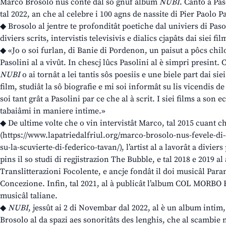
Marco Brosolo nus conte dal so gnûf album
NUBI
. Canto a Pas
tal 2022, an che al celebre i 100 agns de nassite di Pier Paolo P
◆ Brosolo al jentre te profonditât poetiche dal univiers di Pasol
diviers scrits, intervistis televisivis e dialics cjapâts dai siei fil
◆ «Jo o soi furlan, di Banie di Pordenon, un paisut a pôcs chil
Pasolini al a vivût. In chescj lûcs Pasolini al è simpri presint. C
NUBI
o ai tornât a lei tantis sôs poesiis e une biele part dai siei 
film, studiât la sô biografie e mi soi informât su lis vicendis d
soi tant grât a Pasolini par ce che al à scrit. I siei films a son 
tabaiâmi in maniere intime.»
◆ De ultime volte che o vin intervistât Marco, tal 2015 cuant 
(https://www.lapatriedalfriul.org/marco-brosolo-nus-fevele-di
su-la-scuvierte-di-federico-tavan/), l’artist al a lavorât a diviers
pins il so studi di regjistrazion The Bubble, e tal 2018 e 2019 al 
Translitterazioni Focolente, e ancje fondât il doi musicâl Par
Concezione. Infin, tal 2021, al à publicât l’album COL MORBO 
musicâl taliane.
◆
NUBI
, jessût ai 2 di Novembar dal 2022, al è un album intim,
Brosolo al da spazi aes sonoritâts des lenghis, che al scambie