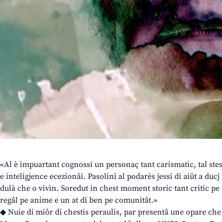
«Al è impuartant cognossi un personaç tant carismatic, tal ste
e inteligjence ecezionâi. Pasolini al podarès jessi di aiût a ducj
dulà che o vivìn. Soredut in chest moment storic tant critic pe It
regâl pe anime e un at di ben pe comunitât.»
◆ Nuie di miôr di chestis peraulis, par presentâ une opare che e 