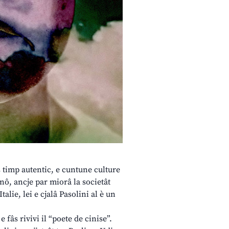
s timp autentic, e cuntune culture
 nô, ancje par miorâ la societât
alie, lei e cjalâ Pasolini al è un
fâs rivivi il “poete de cinise”.