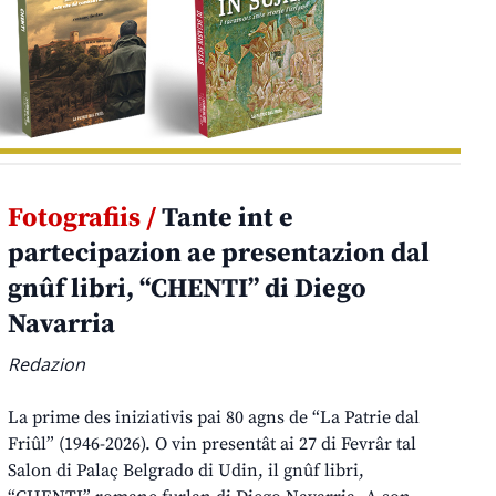
Fotografiis /
Tante int e
partecipazion ae presentazion dal
gnûf libri, “CHENTI” di Diego
Navarria
Redazion
La prime des iniziativis pai 80 agns de “La Patrie dal
Friûl” (1946-2026). O vin presentât ai 27 di Fevrâr tal
Salon di Palaç Belgrado di Udin, il gnûf libri,