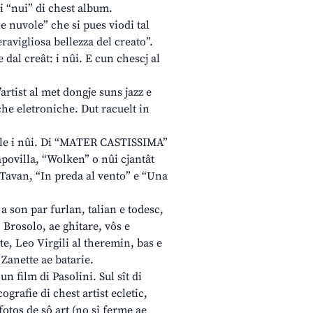
i “nui” di chest album.
le nuvole” che si pues viodi tal
eravigliosa bellezza del creato”.
 dal creât: i nûi. E cun chescj al
artist al met dongje suns jazz e
che eletroniche. Dut racuelt in
cjale i nûi. Di “MATER CASTISSIMA”
apovilla, “Wolken” o nûi cjantât
 Tavan, “In preda al vento” e “Una
 son par furlan, talian e todesc,
 Brosolo, ae ghitare, vôs e
te, Leo Virgili al theremin, bas e
Zanette ae batarie.
n film di Pasolini. Sul sît di
cografie di chest artist ecletic,
otos de sô art (no si ferme ae