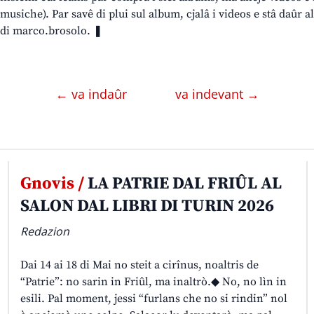
musiche). Par savê di plui sul album, cjalâ i videos e stâ daûr al
di marco.brosolo. ❚
← va indaûr
va indevant →
Gnovis /
LA PATRIE DAL FRIÛL AL
SALON DAL LIBRI DI TURIN 2026
Redazion
Dai 14 ai 18 di Mai no steit a cirînus, noaltris de
“Patrie”: no sarin in Friûl, ma inaltrò.◆ No, no lìn in
esili. Pal moment, jessi “furlans che no si rindin” nol