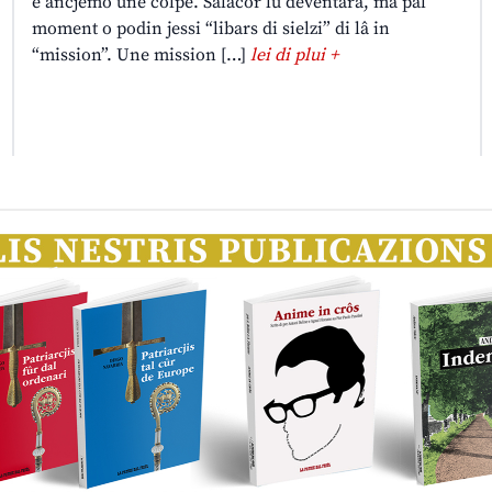
è ancjemò une colpe. Salacor lu deventarà, ma pal
moment o podin jessi “libars di sielzi” di lâ in
“mission”. Une mission […]
lei di plui +