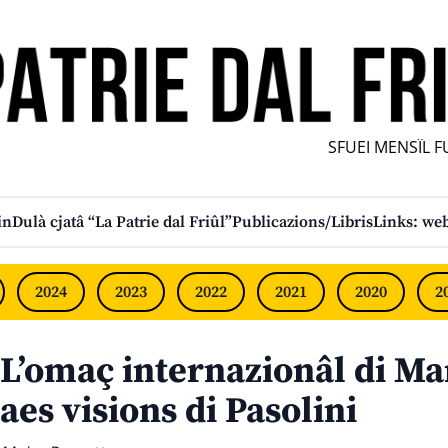
SFUEI MENSÎL FURLA
in
Dulà cjatâ “La Patrie dal Friûl”
Publicazions/Libris
Links: web
2024
2023
2022
2021
2020
2
L’omaç internazionâl di Ma
aes visions di Pasolini