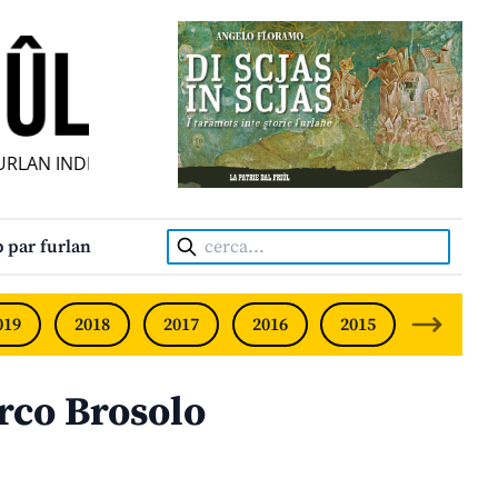
N INDIPENDENT • INDEPENDENT FRIULIAN MONTHLY • NEO
Cerca:
 par furlan
019
2018
2017
2016
2015
2014
rco Brosolo