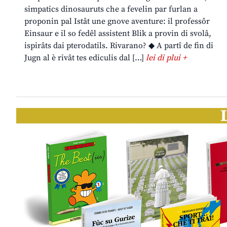
simpatics dinosauruts che a fevelin par furlan a
proponin pal Istât une gnove aventure: il professôr
Einsaur e il so fedêl assistent Blik a provin di svolâ,
ispirâts dai pterodatils. Rivarano? ◆ A partî de fin di
Jugn al è rivât tes ediculis dal […]
lei di plui +