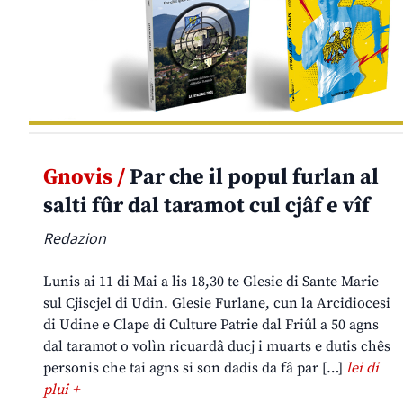
Gnovis /
Par che il popul furlan al
salti fûr dal taramot cul cjâf e vîf
Redazion
Lunis ai 11 di Mai a lis 18,30 te Glesie di Sante Marie
sul Cjiscjel di Udin. Glesie Furlane, cun la Arcidiocesi
di Udine e Clape di Culture Patrie dal Friûl a 50 agns
dal taramot o volìn ricuardâ ducj i muarts e dutis chês
personis che tai agns si son dadis da fâ par […]
lei di
plui +