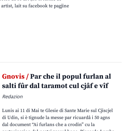
 artist, lait su facebook te pagjine
Gnovis /
Par che il popul furlan al
salti fûr dal taramot cul cjâf e vîf
Redazion
Lunis ai 11 di Mai te Glesie di Sante Marie sul Cjiscjel
di Udin, si è tignude la messe par ricuardâ i 50 agns
dal document “Ai furlans che a crodin” cu la