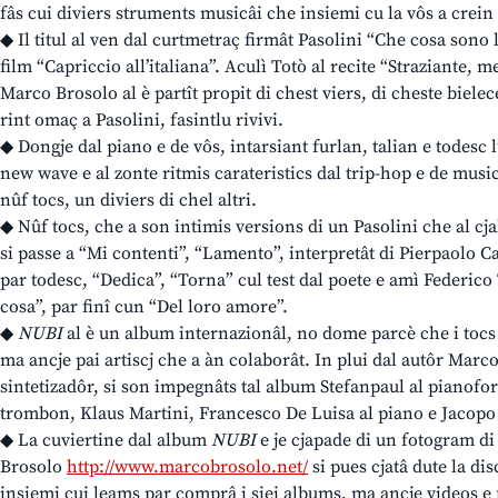
fâs cui diviers struments musicâi che insiemi cu la vôs a crein 
◆ Il titul al ven dal curtmetraç firmât Pasolini “Che cosa sono 
film “Capriccio all’italiana”. Aculì Totò al recite “Straziante, m
Marco Brosolo al è partît propit di chest viers, di cheste bielece
rint omaç a Pasolini, fasintlu rivivi.
◆ Dongje dal piano e de vôs, intarsiant furlan, talian e todesc l’
new wave e al zonte ritmis carateristics dal trip-hop e de musi
nûf tocs, un diviers di chel altri.
◆ Nûf tocs, che a son intimis versions di un Pasolini che al 
si passe a “Mi contenti”, “Lamento”, interpretât di Pierpaolo C
par todesc, “Dedica”, “Torna” cul test dal poete e amì Federico
cosa”, par finî cun “Del loro amore”.
◆
NUBI
al è un album internazionâl, no dome parcè che i tocs a
ma ancje pai artiscj che a àn colaborât. In plui dal autôr Marco
sintetizadôr, si son impegnâts tal album Stefanpaul al pianofor
trombon, Klaus Martini, Francesco De Luisa al piano e Jacopo 
◆ La cuviertine dal album
NUBI
e je cjapade di un fotogram di u
Brosolo
http://www.marcobrosolo.net/
si pues cjatâ dute la dis
insiemi cui leams par comprâ i siei albums, ma ancje videos e f