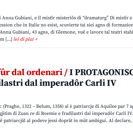
i Anna Gubiani, e il mistîr misteriôs di “dramaturg” Di mistîr e 
sion che in Italie no esist, scuvierte tai siei agns di formazion
Anna Gubiani, 43 agns, di Glemone, vuê e lavore tal teatri stabi
eam […]
lei di plui +
fûr dal ordenari /
I PROTAGONISC
ilastri dal imperadôr Carli IV
(Praghe, 1322 – Belum, 1358) al è patriarcje di Aquilee par 7 a
egjitim di Zuan re di Boemie e fradilastri dal imperadôr Carli IV. 
ê patriarcjâl al podeve jessi doprât in mût ambigui. Al declare,