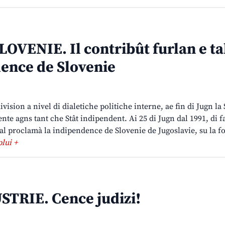
LOVENIE. Il contribût furlan e ta
ence de Slovenie
vision a nivel di dialetiche politiche interne, ae fin di Jugn la
trente agns tant che Stât indipendent. Ai 25 di Jugn dal 1991, di fa
al proclamà la indipendence de Slovenie de Jugoslavie, su la f
plui +
STRIE. Cence judizi!