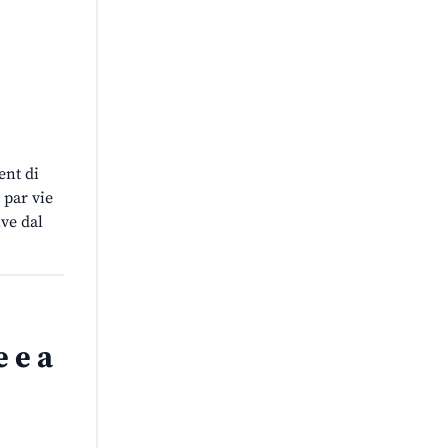
ent di
 par vie
ve dal
 e a
e