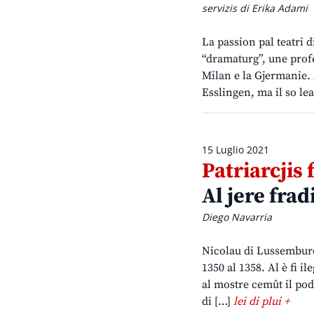
servizis di Erika Adami
La passion pal teatri d
“dramaturg”, une profes
Milan e la Gjermanie. 
Esslingen, ma il so l
15 Luglio 2021
Patriarcjis 
Al jere frad
Diego Navarria
Nicolau di Lussemburc 
1350 al 1358. Al è fi il
al mostre cemût il pod
di […]
lei di plui +