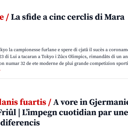
e /
La sfide a cinc cerclis di Mara
kyo la campionesse furlane e spere di cjatâ il sucès a coronam
 23 di Lui a tacaran a Tokyo i Zûcs Olimpics, rimandâts di un an
on numar 32 de ete moderne de plui grande competizion sporti
+
anis fuartis /
A vore in Gjermanie
Friûl | L’impegn cuotidian par un
 diferencis