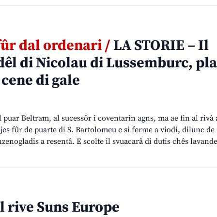
fûr dal ordenari /
LA STORIE – Il
dêl di Nicolau di Lussemburc, pla
 cene di gale
al puar Beltram, al sucessôr i coventarin agns, ma ae fin al rivà 
jes fûr de puarte di S. Bartolomeu e si ferme a viodi, dilunc de 
nzenogladis a resentâ. E scolte il svuacarâ di dutis chês lavande
l rive Suns Europe