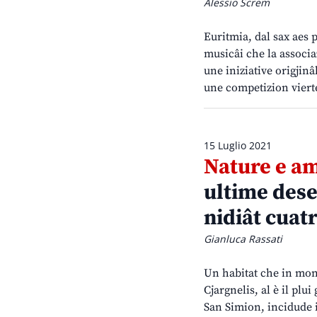
Alessio Screm
Euritmia, dal sax aes 
musicâi che la associa
une iniziative origjinâ
une competizion vierte
15 Luglio 2021
Nature e am
ultime desen
nidiât cuatr
Gianluca Rassati
Un habitat che in mont 
Cjargnelis, al è il plu
San Simion, incidude i