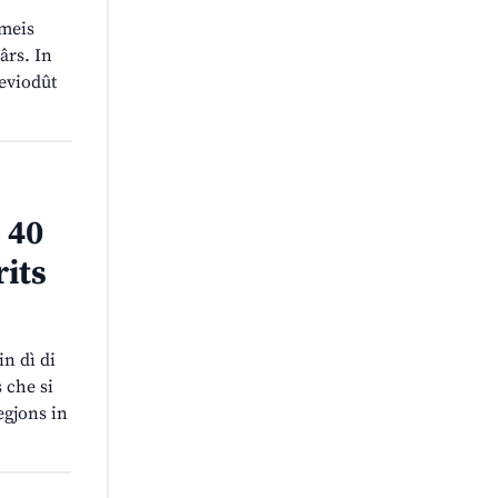
ameis
ârs. In
reviodût
 40
rits
in dì di
 che si
egjons in