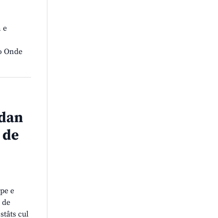
n e
io Onde
 dan
 de
pe e
 de
stâts cul