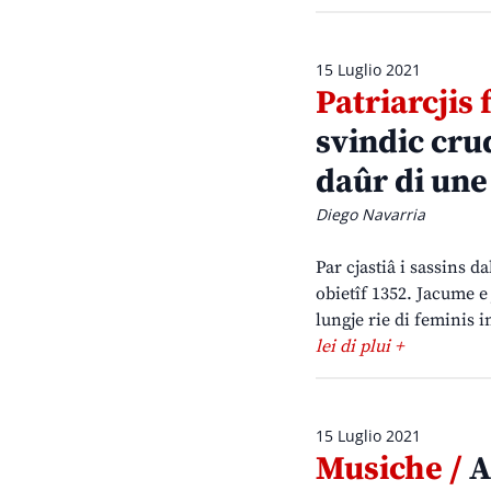
15 Luglio 2021
Patriarcjis 
svindic cru
daûr di une
Diego Navarria
Par cjastiâ i sassins d
obietîf 1352. Jacume e 
lungje rie di feminis i
lei di plui +
15 Luglio 2021
Musiche /
A