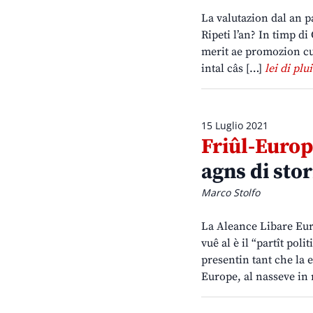
La valutazion dal an pa
Ripeti l’an? In timp di
merit ae promozion cun
intal câs […]
lei di plui
15 Luglio 2021
Friûl-Europ
agns di stor
Marco Stolfo
La Aleance Libare Euro
vuê al è il “partît pol
presentin tant che la 
Europe, al nasseve in