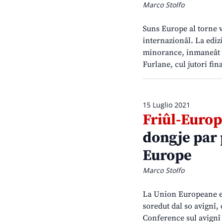
Marco Stolfo
Suns Europe al torne vi
internazionâl. La edizi
minorance, inmaneât d
Furlane, cul jutori fi
15 Luglio 2021
Friûl-Europ
dongje par 
Europe
Marco Stolfo
La Union Europeane e 
soredut dal so avignî,
Conference sul avignî d