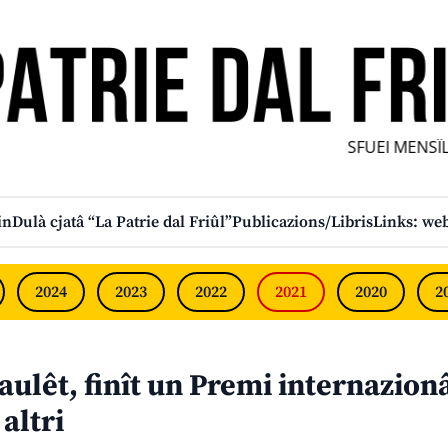
SFUEI MENSÎL F
in
Dulà cjatâ “La Patrie dal Friûl”
Publicazions/Libris
Links: web
2024
2023
2022
2021
2020
2
aulêt, finît un Premi internazionâ
 altri