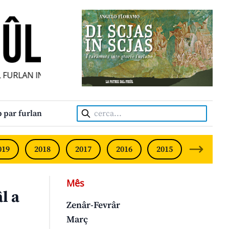
URLAN INDIPENDENT • INDEPENDENT FRIULIAN MONTHLY • 
Cerca:
 par furlan
019
2018
2017
2016
2015
2014
Mês
l a
Zenâr-Fevrâr
Març