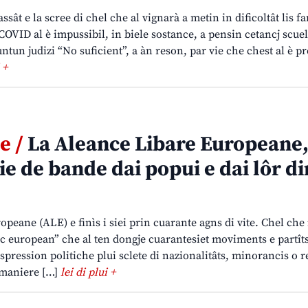
ssât e la scree di chel che al vignarà a metin in dificoltât lis f
 COVID al è impussibil, in biele sostance, a pensin cetancj scuel
tun judizi “No suficient”, a àn reson, par vie che chest al è p
 +
e /
La Aleance Libare Europeane,
ie de bande dai popui e dai lôr di
peane (ALE) e finìs i siei prin cuarante agns di vite. Chel che 
itic european” che al ten dongje cuarantesiet moviments e partîts
espression politiche plui sclete di nazionalitâts, minorancis o r
 maniere […]
lei di plui +