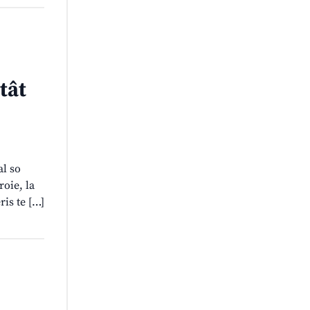
tât
al so
roie, la
ris te […]