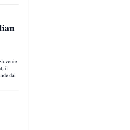
lian
 Slovenie
t, il
onde dai