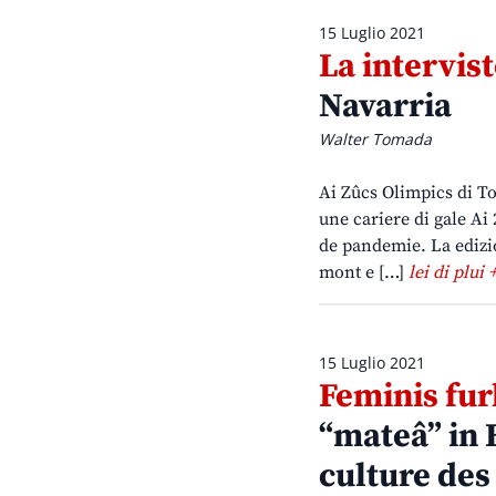
15 Luglio 2021
La intervist
Navarria
Walter Tomada
Ai Zûcs Olimpics di To
une cariere di gale Ai
de pandemie. La edizi
mont e […]
lei di plui 
15 Luglio 2021
Feminis furl
“mateâ” in 
culture des