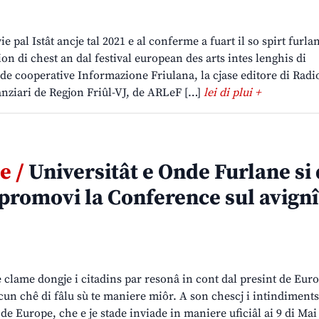
e pal Istât ancje tal 2021 e al conferme a fuart il so spirt furla
on di chest an dal festival european des arts intes lenghis di
e cooperative Informazione Friulana, la cjase editore di Rad
nanziari de Regjon Friûl-VJ, de ARLeF […]
lei di plui +
e /
Universitât e Onde Furlane si
promovi la Conference sul avignî
clame dongje i citadins par resonâ in cont dal presint de Euro
 cun chê di fâlu sù te maniere miôr. A son chescj i intindiments
e Europe, che e je stade inviade in maniere uficiâl ai 9 di Mai 