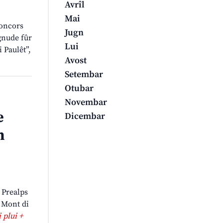
Avrîl
Mai
concors
Jugn
ignude fûr
Lui
 Paulêt”,
Avost
Setembar
Otubar
Novembar
e
Dicembar
n
s Prealps
e Mont di
i plui +