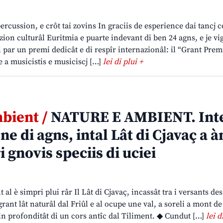
percussion, e crôt tai zovins In graciis de esperience dai tancj 
zion culturâl Euritmia e puarte indevant di ben 24 agns, e je v
l par un premi dedicât e di respîr internazionâl: il “Grant Premi
 a musicistis e musiciscj […]
lei di plui +
bient /
NATURE E AMBIENT. Int
e di agns, intal Lât di Cjavaç a à
i gnovis speciis di uciei
al è simpri plui râr Il Lât di Cjavaç, incassât tra i versants de
i grant lât naturâl dal Friûl e al ocupe une val, a soreli a mont d
n profonditât di un cors antîc dal Tiliment. ◆ Cundut […]
lei d