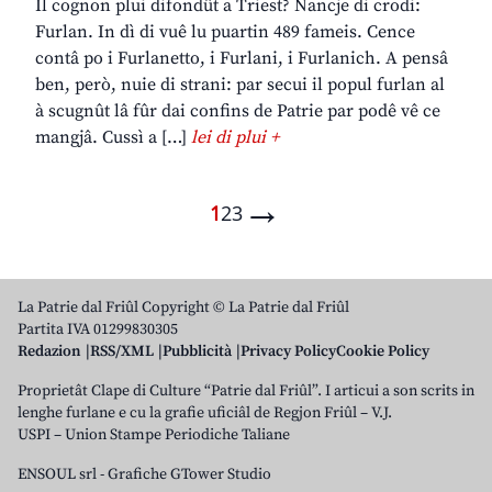
Il cognon plui difondût a Triest? Nancje di crodi:
Furlan. In dì di vuê lu puartin 489 fameis. Cence
contâ po i Furlanetto, i Furlani, i Furlanich. A pensâ
ben, però, nuie di strani: par secui il popul furlan al
à scugnût lâ fûr dai confins de Patrie par podê vê ce
mangjâ. Cussì a […]
lei di plui +
→
1
2
3
La Patrie dal Friûl Copyright © La Patrie dal Friûl
Partita IVA 01299830305
Redazion
RSS/XML
Pubblicità
Privacy Policy
Cookie Policy
Proprietât Clape di Culture “Patrie dal Friûl”. I articui a son scrits in
lenghe furlane e cu la grafie uficiâl de Regjon Friûl – V.J.
USPI – Union Stampe Periodiche Taliane
ENSOUL srl
-
Grafiche GTower Studio