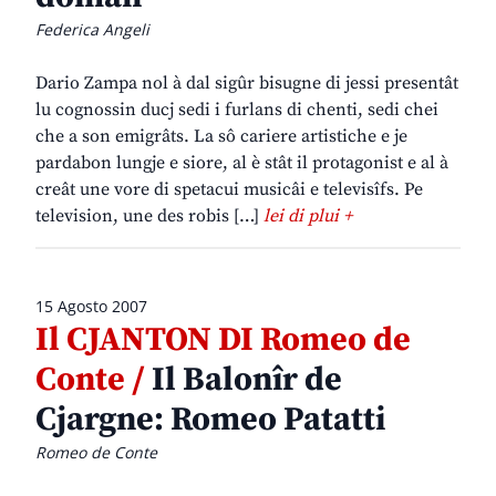
Federica Angeli
Dario Zampa nol à dal sigûr bisugne di jessi presentât
lu cognossin ducj sedi i furlans di chenti, sedi chei
che a son emigrâts. La sô cariere artistiche e je
pardabon lungje e siore, al è stât il protagonist e al à
creât une vore di spetacui musicâi e televisîfs. Pe
television, une des robis […]
lei di plui +
15 Agosto 2007
Il CJANTON DI Romeo de
Conte /
Il Balonîr de
Cjargne: Romeo Patatti
Romeo de Conte