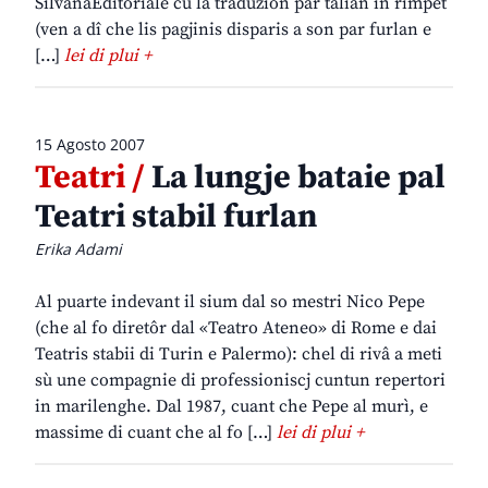
SilvanaEditoriale cu la traduzion par talian in rimpet
(ven a dî che lis pagjinis disparis a son par furlan e
[…]
lei di plui +
15 Agosto 2007
Teatri /
La lungje bataie pal
Teatri stabil furlan
Erika Adami
Al puarte indevant il sium dal so mestri Nico Pepe
(che al fo diretôr dal «Teatro Ateneo» di Rome e dai
Teatris stabii di Turin e Palermo): chel di rivâ a meti
sù une compagnie di professioniscj cuntun repertori
in marilenghe. Dal 1987, cuant che Pepe al murì, e
massime di cuant che al fo […]
lei di plui +