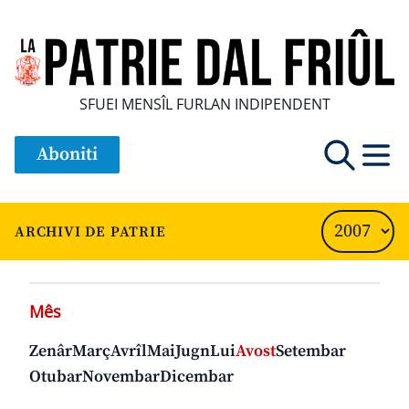
SFUEI MENSÎL FURLAN INDIPENDENT
Aboniti
ARCHIVI DE PATRIE
Mês
Zenâr
Març
Avrîl
Mai
Jugn
Lui
Avost
Setembar
Otubar
Novembar
Dicembar