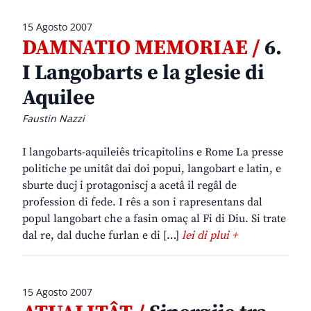
15 Agosto 2007
DAMNATIO MEMORIAE /
6.
I Langobarts e la glesie di
Aquilee
Faustin Nazzi
I langobarts-aquileiês tricapitolins e Rome La presse
politiche pe unitât dai doi popui, langobart e latin, e
sburte ducj i protagoniscj a acetâ il regâl de
profession di fede. I rês a son i rapresentans dal
popul langobart che a fasin omaç al Fi di Diu. Si trate
dal re, dal duche furlan e di […]
lei di plui +
15 Agosto 2007