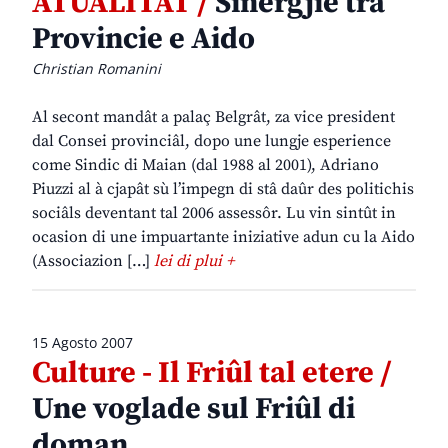
ATUALITÂT /
Sinergjie tra
Provincie e Aido
Christian Romanini
Al secont mandât a palaç Belgrât, za vice president
dal Consei provinciâl, dopo une lungje esperience
come Sindic di Maian (dal 1988 al 2001), Adriano
Piuzzi al à cjapât sù l’impegn di stâ daûr des politichis
sociâls deventant tal 2006 assessôr. Lu vin sintût in
ocasion di une impuartante iniziative adun cu la Aido
(Associazion […]
lei di plui +
15 Agosto 2007
Culture - Il Friûl tal etere /
Une voglade sul Friûl di
doman