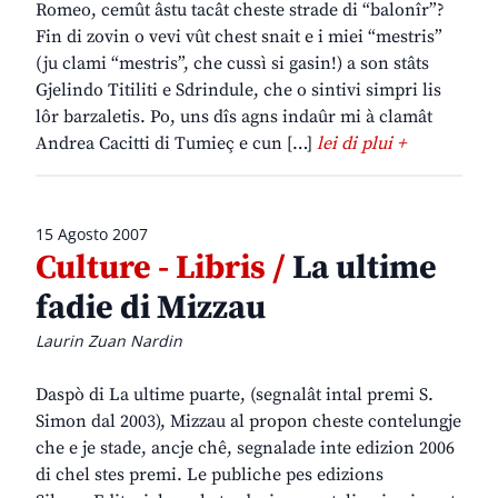
Romeo, cemût âstu tacât cheste strade di “balonîr”?
Fin di zovin o vevi vût chest snait e i miei “mestris”
(ju clami “mestris”, che cussì si gasin!) a son stâts
Gjelindo Titiliti e Sdrindule, che o sintivi simpri lis
lôr barzaletis. Po, uns dîs agns indaûr mi à clamât
Andrea Cacitti di Tumieç e cun […]
lei di plui +
15 Agosto 2007
Culture - Libris /
La ultime
fadie di Mizzau
Laurin Zuan Nardin
Daspò di La ultime puarte, (segnalât intal premi S.
Simon dal 2003), Mizzau al propon cheste contelungje
che e je stade, ancje chê, segnalade inte edizion 2006
di chel stes premi. Le publiche pes edizions