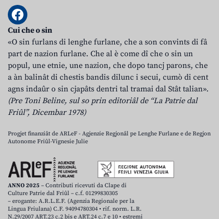
Cui che o sin
«O sin furlans di lenghe furlane, che a son convints di fâ
part de nazion furlane. Che al è come dî che o sin un
popul, une etnie, une nazion, che dopo tancj parons, che
a àn balinât di chestis bandis dilunc i secui, cumò di cent
agns indaûr o sin cjapâts dentri tal tramai dal Stât talian».
(Pre Toni Beline, sul so prin editoriâl de “La Patrie dal
Friûl”, Dicembar 1978)
Progjet finanziât de ARLeF - Agjenzie Regjonâl pe Lenghe Furlane e de Regjon
Autonome Friûl-Vignesie Julie
ANNO 2025
– Contributi ricevuti da Clape di
Culture Patrie dal Friûl – c.f. 01299830305
– erogante: A.R.L.E.F. (Agenzia Regionale per la
Lingua Friulana) C.F. 94094780304 • rif. norm. L.R.
N.29/2007 ART.23 c.2 bis e ART.24 c.7 e 10 • estremi