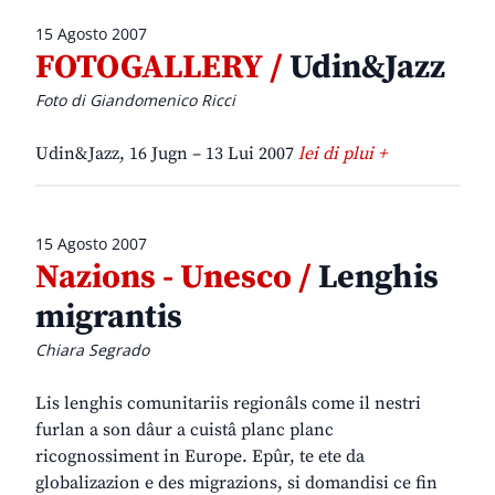
15 Agosto 2007
FOTOGALLERY /
Udin&Jazz
Foto di Giandomenico Ricci
Udin&Jazz, 16 Jugn – 13 Lui 2007
lei di plui +
15 Agosto 2007
Nazions - Unesco /
Lenghis
migrantis
Chiara Segrado
Lis lenghis comunitariis regionâls come il nestri
furlan a son dâur a cuistâ planc planc
ricognossiment in Europe. Epûr, te ete da
globalizazion e des migrazions, si domandisi ce fin