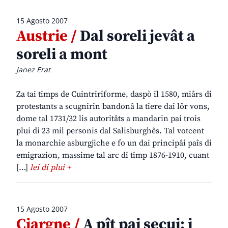
15 Agosto 2007
Austrie /
Dal soreli jevât a
soreli a mont
Janez Erat
Za tai timps de Cuintririforme, daspò il 1580, miârs di
protestants a scugnirin bandonâ la tiere dai lôr vons,
dome tal 1731/32 lis autoritâts a mandarin pai trois
plui di 23 mil personis dal Salisburghês. Tal votcent
la monarchie asburgjiche e fo un dai principâi paîs di
emigrazion, massime tal arc di timp 1876-1910, cuant
[…]
lei di plui +
15 Agosto 2007
Cjargne /
A pît pai secui: i