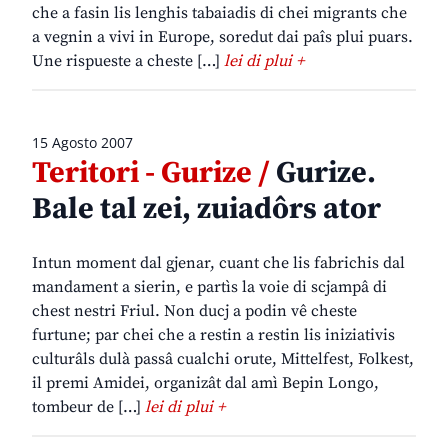
che a fasin lis lenghis tabaiadis di chei migrants che
a vegnin a vivi in Europe, soredut dai paîs plui puars.
Une rispueste a cheste […]
lei di plui +
15 Agosto 2007
Teritori - Gurize /
Gurize.
Bale tal zei, zuiadôrs ator
Intun moment dal gjenar, cuant che lis fabrichis dal
mandament a sierin, e partìs la voie di scjampâ di
chest nestri Friul. Non ducj a podin vê cheste
furtune; par chei che a restin a restin lis iniziativis
culturâls dulà passâ cualchi orute, Mittelfest, Folkest,
il premi Amidei, organizât dal amì Bepin Longo,
tombeur de […]
lei di plui +