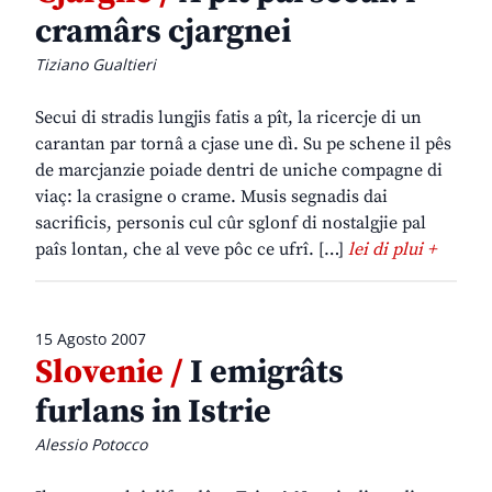
cramârs cjargnei
Tiziano Gualtieri
Secui di stradis lungjis fatis a pît, la ricercje di un
carantan par tornâ a cjase une dì. Su pe schene il pês
de marcjanzie poiade dentri de uniche compagne di
viaç: la crasigne o crame. Musis segnadis dai
sacrificis, personis cul cûr sglonf di nostalgjie pal
paîs lontan, che al veve pôc ce ufrî. […]
lei di plui +
15 Agosto 2007
Slovenie /
I emigrâts
furlans in Istrie
Alessio Potocco