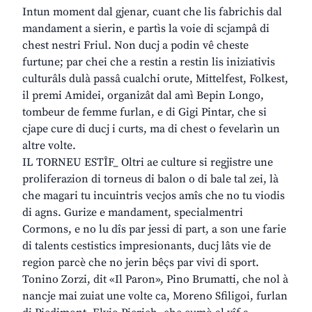
Intun moment dal gjenar, cuant che lis fabrichis dal
mandament a sierin, e partìs la voie di scjampâ di
chest nestri Friul. Non ducj a podin vê cheste
furtune; par chei che a restin a restin lis iniziativis
culturâls dulà passâ cualchi orute, Mittelfest, Folkest,
il premi Amidei, organizât dal amì Bepin Longo,
tombeur de femme furlan, e di Gigi Pintar, che si
cjape cure di ducj i curts, ma di chest o fevelarìn un
altre volte.
IL TORNEU ESTÎF_ Oltri ae culture si regjistre une
proliferazion di torneus di balon o di bale tal zei, là
che magari tu incuintris vecjos amîs che no tu viodis
di agns. Gurize e mandament, specialmentri
Cormons, e no lu dîs par jessi di part, a son une farie
di talents cestistics impresionants, ducj lâts vie de
region parcè che no jerin bêçs par vivi di sport.
Tonino Zorzi, dit «Il Paron», Pino Brumatti, che nol à
nancje mai zuiat une volte ca, Moreno Sfiligoi, furlan