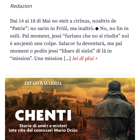
Redazion
Dai 14 ai 18 di Mai no steit a cirînus, noaltris de
“Patrie”: no sarin in Friûl, ma inaltrò.◆ No, no lìn in
esili. Pal moment, jessi “furlans che no si rindin” nol
è ancjemò une colpe. Salacor lu deventarà, ma pal
moment o podin jessi “libars di sielzi” di lâ in
“mission”. Une mission […]
lei di plui +