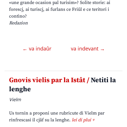
«une grande ocasion pal turisim»? Solite storie: ai
forescj, ai turiscj, ai furlans ce Friûl e ce teritori i
contìno?
Redazion
← va indaûr
va indevant →
Gnovis vielis par la Istât /
Netiti la
lenghe
Vielm
Us tornin a proponi une rubricute di Vielm par
rinfrescasi il cjâf su la lenghe.
lei di plui +