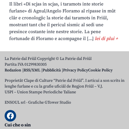
Il libri «Di scjas in scjas, i taramots inte storie
furlane» di Agnul/Angelo Floramo al ripasse in mût
clâr e cronologjic la storie dai taramots in Friûl,
mostrant tant che il pericul sismic al sedi une
presince costante inte nestre storie. La pene
fortunade di Floramo e acompagne il […]
lei di plui +
La Patrie dal Friûl Copyright © La Patrie dal Friûl
Partita IVA 01299830305
Redazion
RSS/XML
Pubblicità
Privacy Policy
Cookie Policy
Proprietât Clape di Culture “Patrie dal Friûl”. I articui a son scrits in
lenghe furlane e cu la grafie uficiâl de Regjon Friûl – V.J.
USPI – Union Stampe Periodiche Taliane
ENSOUL srl
-
Grafiche GTower Studio
Cui che o sin