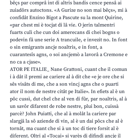
bêçs par comprâ int di altris bandis cence pensâ ai
zuiadôrs autoctons. «A Gurize no son mai bêçs», mi à
confidât Enzino Bigot a Pascute su la mont Quirine,
«par chest mi è tocjat di lâ vie. O jerin talmentri
fuarts culì che cun doi amerecans di chei bogns o
podevin fâ une serie A trancuile, e invezit no. In font
o sin emigrants ancje noaltris, e in font, a
cuarantesîs agns, o soi ancjemò a lavorâ a Cremone e
no ca a cjase».
ATOR PE ITALIE_ Nane Grattoni, cuant che il comun
i à dât il premi ae cariere al à dit che «e je ore che si
sês visâts di me, che a son vincj agns che o puarti
ator il nom de nestre citât pe Italie». In efiets al è un
pôc cussì, dut chel che al ven di fûr, par noaltris, al à
un savôr difarent de robe nestre, plui bon, cuissà
parcè? John Puiatti, che al à molât la cariere par
slargjâ la sô aziende di vin, al è un dai pôcs che al è
tornât, ma cuant che si à un toc di tiere forsit al è
diferent. Oltri al «Tocai» si varès di difindi ancje il