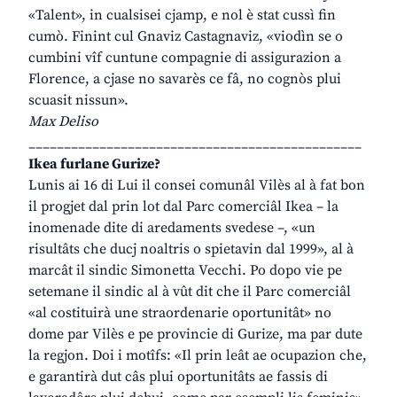
«Talent», in cualsisei cjamp, e nol è stat cussì fin
cumò. Finint cul Gnaviz Castagnaviz, «viodìn se o
cumbini vîf cuntune compagnie di assigurazion a
Florence, a cjase no savarès ce fâ, no cognòs plui
scuasit nissun».
Max Deliso
_______________________________________________
Ikea furlane Gurize?
Lunis ai 16 di Lui il consei comunâl Vilès al à fat bon
il progjet dal prin lot dal Parc comerciâl Ikea – la
inomenade dite di aredaments svedese –, «un
risultâts che ducj noaltris o spietavin dal 1999», al à
marcât il sindic Simonetta Vecchi. Po dopo vie pe
setemane il sindic al à vût dit che il Parc comerciâl
«al costituirà une straordenarie oportunitât» no
dome par Vilès e pe provincie di Gurize, ma par dute
la regjon. Doi i motîfs: «Il prin leât ae ocupazion che,
e garantirà dut câs plui oportunitâts ae fassis di