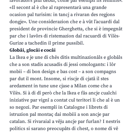
lavoradôrs plui debui, come par esempli lis feminis».
«Il secont al è che al rapresentarà una grande
ocasion pal turisim: in tancj a rivaran des regjons
dongje». Une considerazion che e à vût l’acuardi dal
president de provincie Gherghetta, che si è impegnât
par che i lavôrs di ristemazion dal racuardi di Vilès-
Gurize a tachedin il prime pussibil.
Globâi, glocâi e cocâi
La Ikea e je une di chês ditis multinazionâls e globâls
che a son stadis acusadis di jessi omologants: i lôr
mobii – di bon design e bas cost – a son compagns
par dut il mont. Insome, si riscje di cjatâ il stes
aredament in tune une cjase a Milan come che a
Vilès. Si à di dî però che la Ikea e fâs ancje cualchi
iniziative par vignî a contat cul teritori li che al è un
so negozi. Par esempli in Catalogne i librets di
istruzion pal montaç dai mobiii a son ancje par
catalan. Si rivaraial a vêju ancje par furlan? I nestris
politics si sarano preocupâts di chest, o nome di vê