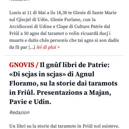
Lunis ai 11 di Mai a lis 18,30 te Glesie di Sante Marie
sul Cjiscjel di Udin. Glesie Furlane, cun la
Arcidiocesi di Udine e Clape di Culture Patrie dal
Friûl a 50 agns dal taramot o volìn ricuardâ ducj i
muarts e dutis chês personis che tai agns si son dadis
da fâ par […]
lei di plui +
GNOVIS /
Il gnûf libri de Patrie:
«Di scjas in scjas» di Agnul
Floramo, su la storie dai taramots
in Friûl. Presentazions a Majan,
Pavie e Udin.
Redazion
Un libri su la storie dai taramots in Friûl nol esisteve.