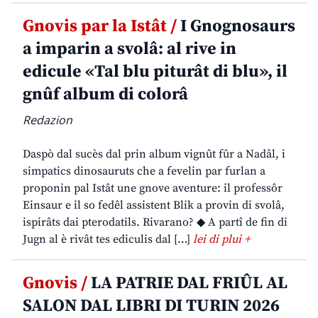
Gnovis par la Istât /
I Gnognosaurs
a imparin a svolâ: al rive in
edicule «Tal blu piturât di blu», il
gnûf album di colorâ
Redazion
Daspò dal sucès dal prin album vignût fûr a Nadâl, i
simpatics dinosauruts che a fevelin par furlan a
proponin pal Istât une gnove aventure: il professôr
Einsaur e il so fedêl assistent Blik a provin di svolâ,
ispirâts dai pterodatils. Rivarano? ◆ A partî de fin di
Jugn al è rivât tes ediculis dal […]
lei di plui +
Gnovis /
LA PATRIE DAL FRIÛL AL
SALON DAL LIBRI DI TURIN 2026