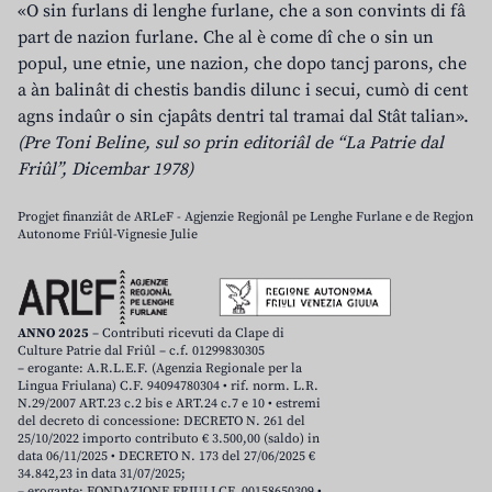
«O sin furlans di lenghe furlane, che a son convints di fâ
part de nazion furlane. Che al è come dî che o sin un
popul, une etnie, une nazion, che dopo tancj parons, che
a àn balinât di chestis bandis dilunc i secui, cumò di cent
agns indaûr o sin cjapâts dentri tal tramai dal Stât talian».
(Pre Toni Beline, sul so prin editoriâl de “La Patrie dal
Friûl”, Dicembar 1978)
Progjet finanziât de ARLeF - Agjenzie Regjonâl pe Lenghe Furlane e de Regjon
Autonome Friûl-Vignesie Julie
ANNO 2025
– Contributi ricevuti da Clape di
Culture Patrie dal Friûl – c.f. 01299830305
– erogante: A.R.L.E.F. (Agenzia Regionale per la
Lingua Friulana) C.F. 94094780304 • rif. norm. L.R.
N.29/2007 ART.23 c.2 bis e ART.24 c.7 e 10 • estremi
del decreto di concessione: DECRETO N. 261 del
25/10/2022 importo contributo € 3.500,00 (saldo) in
data 06/11/2025 • DECRETO N. 173 del 27/06/2025 €
34.842,23 in data 31/07/2025;
– erogante: FONDAZIONE FRIULI CF. 00158650309 •