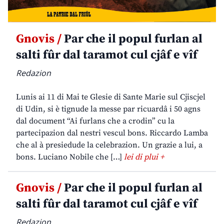
Gnovis /
Par che il popul furlan al
salti fûr dal taramot cul cjâf e vîf
Redazion
Lunis ai 11 di Mai te Glesie di Sante Marie sul Cjiscjel
di Udin, si è tignude la messe par ricuardâ i 50 agns
dal document “Ai furlans che a crodin” cu la
partecipazion dal nestri vescul bons. Riccardo Lamba
che al à presiedude la celebrazion. Un grazie a lui, a
bons. Luciano Nobile che […]
lei di plui +
Gnovis /
Par che il popul furlan al
salti fûr dal taramot cul cjâf e vîf
Redazion