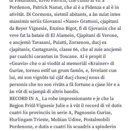
di Piedimont, Elvio Pierich, che cumò al vîf a
Pordenon, Patrick Nanut, che al è a Fidenza e al è in
ativitât. Di Cormons, sietmil abitants, a àn zuiat intes
massimis seriis Giovanni «Nane» Grattoni, cjapitani
da Reyer Vignesie, Enzino Bigot, fi di Gjovanin che al
veve fat la bataie di El Alamein, Cjapitani di Verone,
e ancjemò Tavasani, Puiatti, Zorzenon, ducj ex
cjapitanis, Castagnaviz, classe 66, che al zuie ancjemò
par cualchi carantan in Toscane. Al è propit il
«Gnaviz» che o ai viodût al memoriâl «Krainer» di
Gurize, torneu estîf un grum famôs, e, fevelant cun
lui, mi son vignûts tal cjâf ducj chescj nons di
personis che no son rivâts a fâ fortune a cjase lôr e a
àn vût di scjampâ di altris bandis.
RECORD IN A_ La robe impressionante e je che la
Regjon Friûl-Vignesie Julie e à vût il record di vê dutis
cuatri lis provinciis in serie A, Pagnossin Gurize,
Hurlingam Trieste, Mobian Udine, Postalmobili
Pordenone, e dutis e cuatri lis scuadris a spindevin