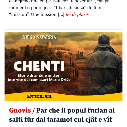
è ancjemò une colpe. Salacor lu deventarà, ma pal
moment o podin jessi “libars di sielzi” di lâ in
“mission”. Une mission […]
lei di plui +
Gnovis /
Par che il popul furlan al
salti fûr dal taramot cul cjâf e vîf