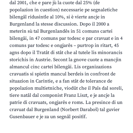
dal 2001, che e pare jù la cuote dal 25% (de
popolazion in cuestion) necessarie pe segnaletiche
bilengâl ridusintle al 10%, si è vierte ancje in
Burgenland la stesse discussion. Dopo il 2000 a
meterin sù tal Burgenlandês in 51 comuns cartei
bilengâi, in 47 comuns par todesc e par cravuat e in 4
comuns par todesc e ongjarês – purtrop in ritart, 45
agns dopo il Tratât di stât che al tutele lis minorancis
storichis in Austrie. Secont la gnove cuote a mancjin
almancul cinc cartei bilengâi. Lis organizazions
cravuatis si spietin mancul berdeis in confront de
situazion in Carintie, e a fan stât de tolerance de
popolazion multietniche, viodût che il Paîs dal soreli,
tiere natâl dal componist Franz Liszt, e je ancje la
patrie di cravuats, ongjarês e roms. La presince di un
cravuat dal Burgenland (Norbert Daraboš) tal guvier
Gusenbauer e je za un segnâl positîf.