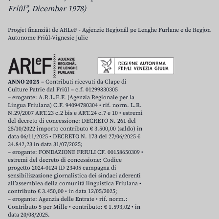
Friûl”, Dicembar 1978)
Progjet finanziât de ARLeF - Agjenzie Regjonâl pe Lenghe Furlane e de Regjon
Autonome Friûl-Vignesie Julie
ANNO 2025
– Contributi ricevuti da Clape di
Culture Patrie dal Friûl – c.f. 01299830305
– erogante: A.R.L.E.F. (Agenzia Regionale per la
Lingua Friulana) C.F. 94094780304 • rif. norm. L.R.
N.29/2007 ART.23 c.2 bis e ART.24 c.7 e 10 • estremi
del decreto di concessione: DECRETO N. 261 del
25/10/2022 importo contributo € 3.500,00 (saldo) in
data 06/11/2025 • DECRETO N. 173 del 27/06/2025 €
34.842,23 in data 31/07/2025;
– erogante: FONDAZIONE FRIULI CF. 00158650309 •
estremi del decreto di concessione: Codice
progetto 2024-0124 ID 23405 campagna di
sensibilizzazione giornalistica dei sindaci aderenti
all’assemblea della comunità linguistica Friulana •
contributo € 3.450,00 • in data 12/05/2025;
– erogante: Agenzia delle Entrate • rif. norm.:
Contributo 5 per Mille • contributo: € 1.593,02 • in
data 20/08/2025.