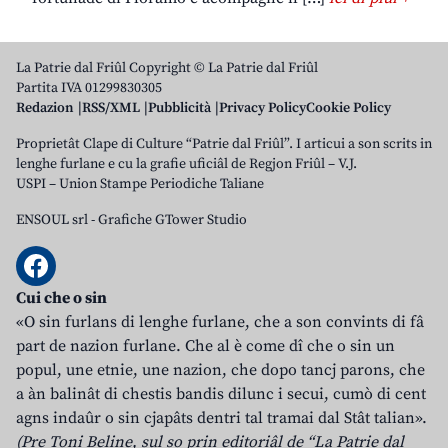
La Patrie dal Friûl Copyright © La Patrie dal Friûl
Partita IVA 01299830305
Redazion
RSS/XML
Pubblicità
Privacy Policy
Cookie Policy
Proprietât Clape di Culture “Patrie dal Friûl”. I articui a son scrits in
lenghe furlane e cu la grafie uficiâl de Regjon Friûl – V.J.
USPI – Union Stampe Periodiche Taliane
ENSOUL srl
-
Grafiche GTower Studio
Cui che o sin
«O sin furlans di lenghe furlane, che a son convints di fâ
part de nazion furlane. Che al è come dî che o sin un
popul, une etnie, une nazion, che dopo tancj parons, che
a àn balinât di chestis bandis dilunc i secui, cumò di cent
agns indaûr o sin cjapâts dentri tal tramai dal Stât talian».
(Pre Toni Beline, sul so prin editoriâl de “La Patrie dal