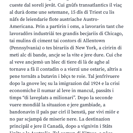
cueste dal soreli jevât. Cui gnûfs transatlantics il viaç
al durà dome une setemane, 15 dîs di Triest cu lis
nâfs de leiendarie flote austriache Austro-
Americana. Prin a partirin i oms, a lavorarin tant che
lavoradôrs industriâi tes grandis becjariis di Chicago,
tai mulins di ciment tai contors di Allentown
(Pennsylvania) o tes birariis di New York, a ciririn di
meti alc di bande, ancje se la vite e jere dure. Cui che
al veve ancjemò un blec di tiere di là de aghe al
tornave a fâ il contadin o a vierzi une ostarie, altris a
pene tornâts a butavin i bêçs te roie. Tal jenfrivuere
dopo la gnove leç su la imigrazion dal 1924 e la crisi
economiche il numar al leve in mancul, passâts i
timps “di laveplats a milionari”. Dopo la seconde
vuere mondiâl la situazion e jere gambiade, a
bandonavin il paîs par cirî il benstâ, par vivi miôr e
no par scjampâ de miserie nere. La destinazion
principâl e jere il Canadà, dopo a vignivin i Stâts