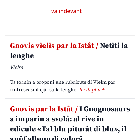
va indevant →
Gnovis vielis par la Istât /
Netiti la
lenghe
Vielm
Us tornin a proponi une rubricute di Vielm par
rinfrescasi il cjâf su la lenghe.
lei di plui +
Gnovis par la Istât /
I Gnognosaurs
a imparin a svolâ: al rive in
edicule «Tal blu piturât di blu», il
gnûf album di colorâ