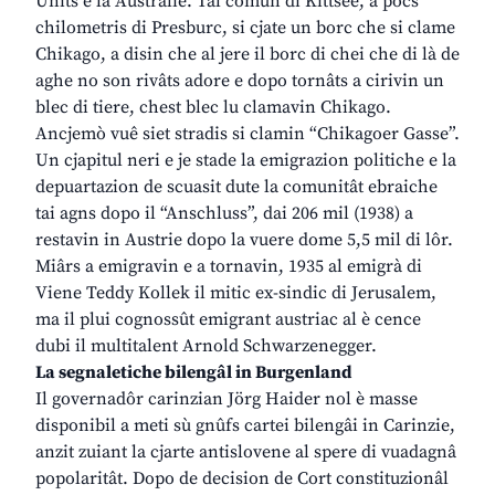
Unîts e la Australie. Tal comun di Kittsee, a pôcs
chilometris di Presburc, si cjate un borc che si clame
Chikago, a disin che al jere il borc di chei che di là de
aghe no son rivâts adore e dopo tornâts a cirivin un
blec di tiere, chest blec lu clamavin Chikago.
Ancjemò vuê siet stradis si clamin “Chikagoer Gasse”.
Un cjapitul neri e je stade la emigrazion politiche e la
depuartazion de scuasit dute la comunitât ebraiche
tai agns dopo il “Anschluss”, dai 206 mil (1938) a
restavin in Austrie dopo la vuere dome 5,5 mil di lôr.
Miârs a emigravin e a tornavin, 1935 al emigrà di
Viene Teddy Kollek il mitic ex-sindic di Jerusalem,
ma il plui cognossût emigrant austriac al è cence
dubi il multitalent Arnold Schwarzenegger.
La segnaletiche bilengâl in Burgenland
Il governadôr carinzian Jörg Haider nol è masse
disponibil a meti sù gnûfs cartei bilengâi in Carinzie,
anzit zuiant la cjarte antislovene al spere di vuadagnâ
popolaritât. Dopo de decision de Cort constituzionâl