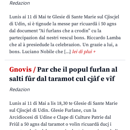
Redazion
Lunis ai 11 di Mai te Glesie di Sante Marie sul Cjiscjel
di Udin, si è tignude la messe par ricuardâ i 50 agns
dal document “Ai furlans che a crodin” cu la
partecipazion dal nestri vescul bons. Riccardo Lamba
che al à presiedude la celebrazion. Un grazie a lui, a
bons. Luciano Nobile che […]
lei di plui +
Gnovis /
Par che il popul furlan al
salti fûr dal taramot cul cjâf e vîf
Redazion
Lunis ai 11 di Mai a lis 18,30 te Glesie di Sante Marie
sul Cjiscjel di Udin. Glesie Furlane, cun la
Arcidiocesi di Udine e Clape di Culture Patrie dal
Friûl a 50 agns dal taramot o volìn ricuardâ ducj i