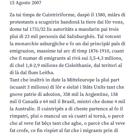
15 Agosto 2007
Za tai timps de Cuintririforme, daspò il 1580, miârs di
protestants a scugnirin bandonâ la tiere dai lôr vons,
dome tal 1731/32 lis autoritâts a mandarin pai trois
plui di 23 mil personis dal Salisburghês. Tal votcent
la monarchie asburgjiche e fo un dai principâi paîs di
emigrazion, massime tal arc di timp 1876-1910, cuant
che il numar di emigrants al rivà sui 3,5-4,3 milions,
di chel 1,8-2,9 milions de Cisleithanie, dal teritori al
di là dal flum Leitha.
Tant che inaltrò in dute la Mitteleurope la plui part
(scuasit 3 milions) di lôr e sielzè i Stâts Unîts tant che
gnove patrie di adozion, 358 mil la Argjentine, 158
mil il Canadà e 64 mil il Brasîl, mintri che dome 4 mil
la Australie. Il cuintripês a di cheste partence al fo il
rimpatri, plui o mancul un sù cuatri al tornà, o parcè
che al veve fat bêçs tant che aghe, o parcè che al veve
fat crofe, ce fin rispiet al fat che i migrants prin di