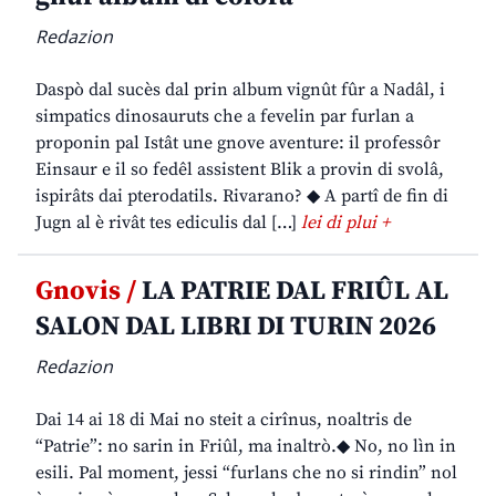
Redazion
Daspò dal sucès dal prin album vignût fûr a Nadâl, i
simpatics dinosauruts che a fevelin par furlan a
proponin pal Istât une gnove aventure: il professôr
Einsaur e il so fedêl assistent Blik a provin di svolâ,
ispirâts dai pterodatils. Rivarano? ◆ A partî de fin di
Jugn al è rivât tes ediculis dal […]
lei di plui +
Gnovis /
LA PATRIE DAL FRIÛL AL
SALON DAL LIBRI DI TURIN 2026
Redazion
Dai 14 ai 18 di Mai no steit a cirînus, noaltris de
“Patrie”: no sarin in Friûl, ma inaltrò.◆ No, no lìn in
esili. Pal moment, jessi “furlans che no si rindin” nol