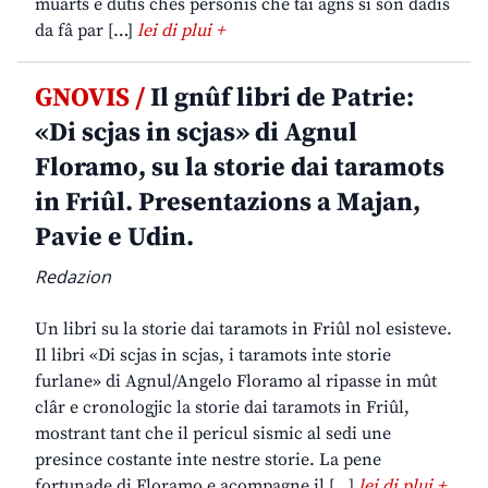
muarts e dutis chês personis che tai agns si son dadis
da fâ par […]
lei di plui +
GNOVIS /
Il gnûf libri de Patrie:
«Di scjas in scjas» di Agnul
Floramo, su la storie dai taramots
in Friûl. Presentazions a Majan,
Pavie e Udin.
Redazion
Un libri su la storie dai taramots in Friûl nol esisteve.
Il libri «Di scjas in scjas, i taramots inte storie
furlane» di Agnul/Angelo Floramo al ripasse in mût
clâr e cronologjic la storie dai taramots in Friûl,
mostrant tant che il pericul sismic al sedi une
presince costante inte nestre storie. La pene
fortunade di Floramo e acompagne il […]
lei di plui +