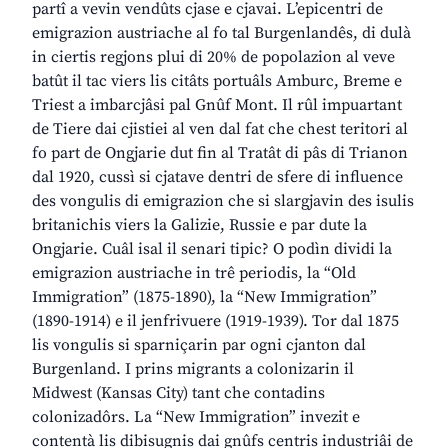
partî a vevin vendûts cjase e cjavai. L’epicentri de
emigrazion austriache al fo tal Burgenlandês, di dulà
in ciertis regjons plui di 20% de popolazion al veve
batût il tac viers lis citâts portuâls Amburc, Breme e
Triest a imbarcjâsi pal Gnûf Mont. Il rûl impuartant
de Tiere dai cjistiei al ven dal fat che chest teritori al
fo part de Ongjarie dut fin al Tratât di pâs di Trianon
dal 1920, cussì si cjatave dentri de sfere di influence
des vongulis di emigrazion che si slargjavin des isulis
britanichis viers la Galizie, Russie e par dute la
Ongjarie. Cuâl isal il senari tipic? O podìn dividi la
emigrazion austriache in trê periodis, la “Old
Immigration” (1875-1890), la “New Immigration”
(1890-1914) e il jenfrivuere (1919-1939). Tor dal 1875
lis vongulis si sparniçarin par ogni cjanton dal
Burgenland. I prins migrants a colonizarin il
Midwest (Kansas City) tant che contadins
colonizadôrs. La “New Immigration” invezit e
contentà lis dibisugnis dai gnûfs centris industriâi de