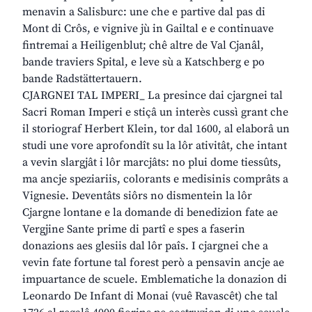
menavin a Salisburc: une che e partive dal pas di
Mont di Crôs, e vignive jù in Gailtal e e continuave
fintremai a Heiligenblut; chê altre de Val Cjanâl,
bande traviers Spital, e leve sù a Katschberg e po
bande Radstättertauern.
CJARGNEI TAL IMPERI_ La presince dai cjargnei tal
Sacri Roman Imperi e stiçâ un interès cussì grant che
il storiograf Herbert Klein, tor dal 1600, al elaborâ un
studi une vore aprofondît su la lôr ativitât, che intant
a vevin slargjât i lôr marcjâts: no plui dome tiessûts,
ma ancje speziariis, colorants e medisinis comprâts a
Vignesie. Deventâts siôrs no dismentein la lôr
Cjargne lontane e la domande di benedizion fate ae
Vergjine Sante prime di partî e spes a faserin
donazions aes glesiis dal lôr paîs. I cjargnei che a
vevin fate fortune tal forest però a pensavin ancje ae
impuartance de scuele. Emblematiche la donazion di
Leonardo De Infant di Monai (vuê Ravascêt) che tal