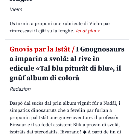
Vielm
Us tornin a proponi une rubricute di Vielm par
rinfrescasi il cjâf su la lenghe.
lei di plui +
Gnovis par la Istât /
I Gnognosaurs
a imparin a svolâ: al rive in
edicule «Tal blu piturât di blu», il
gnûf album di colorâ
Redazion
Daspò dal sucès dal prin album vignût fûr a Nadâl, i
simpatics dinosauruts che a fevelin par furlan a
proponin pal Istât une gnove aventure: il professôr
Einsaur e il so fedêl assistent Blik a provin di svolâ,
ispirâts dai pterodatils. Rivarano? ◆ A partî de fin di