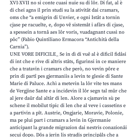
XVI-XVII no si conte cuasi nuie su di lôr. Di fat, al è
di chei agns il prin studi su la ativitât dai cramars,
oms che “a emigrin di Unvier, e ogni Istât a tornin
cjase pe racuelte, e, dopo vê sistemât i afârs di cjase,
a spessein a tornâ aes lôr voris, vuadagnant cussì no
pôc” (Fabio Quintiliano Ermacora “Antichità della
Carnia”).
UNE VORE DIFICILE_ Se in dì di vuê al è dificil fidâsi
di int che e rive di altris stâts, figurìnsi in ce maniere
che a tratavin i cramars che però, no vevin pôre e
prin di partî pes gjermaniis a levin te glesie di Sante
Marie di Paluce. Achì a metevin la lôr vite tes mans
de Vergjine Sante e a incidevin il lôr segn tal mûr che
al jere daûr dal altâr di len. Alore a cjamavin sù pe
schene il mobilut tipic di len che al veve i cassetins e
a partivin a pît. Austrie, Ongjarie, Moravie, Polonie,
ma pe plui part i cramars a levin in Gjermanie
anticipant la grande migrazion dai nestris conazionâi
secui dopo. Dôs a jerin lis stradis principâls che a