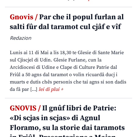
Gnovis /
Par che il popul furlan al
salti fûr dal taramot cul cjâf e vîf
Redazion
Lunis ai 11 di Mai a lis 18,30 te Glesie di Sante Marie
sul Cjiscjel di Udin. Glesie Furlane, cun la
Arcidiocesi di Udine e Clape di Culture Patrie dal
Friûl a 50 agns dal taramot o volìn ricuardâ ducj i
muarts e dutis chês personis che tai agns si son dadis
da fâ par […]
lei di plui +
GNOVIS /
Il gnûf libri de Patrie:
«Di scjas in scjas» di Agnul
Floramo, su la storie dai taramots