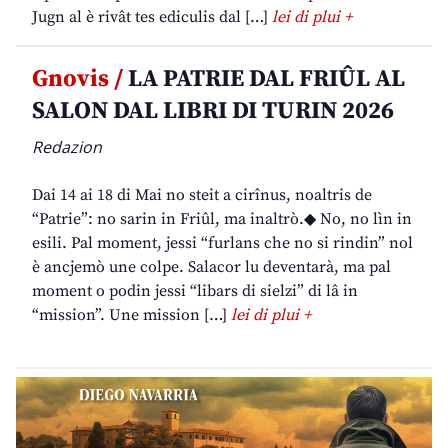
Jugn al è rivât tes ediculis dal […]
lei di plui +
Gnovis /
LA PATRIE DAL FRIÛL AL
SALON DAL LIBRI DI TURIN 2026
Redazion
Dai 14 ai 18 di Mai no steit a cirînus, noaltris de
“Patrie”: no sarin in Friûl, ma inaltrò.◆ No, no lìn in
esili. Pal moment, jessi “furlans che no si rindin” nol
è ancjemò une colpe. Salacor lu deventarà, ma pal
moment o podin jessi “libars di sielzi” di lâ in
“mission”. Une mission […]
lei di plui +