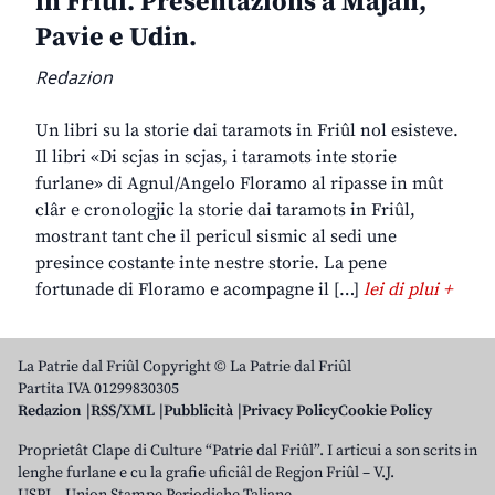
in Friûl. Presentazions a Majan,
Pavie e Udin.
Redazion
Un libri su la storie dai taramots in Friûl nol esisteve.
Il libri «Di scjas in scjas, i taramots inte storie
furlane» di Agnul/Angelo Floramo al ripasse in mût
clâr e cronologjic la storie dai taramots in Friûl,
mostrant tant che il pericul sismic al sedi une
presince costante inte nestre storie. La pene
fortunade di Floramo e acompagne il […]
lei di plui +
La Patrie dal Friûl Copyright © La Patrie dal Friûl
Partita IVA 01299830305
Redazion
RSS/XML
Pubblicità
Privacy Policy
Cookie Policy
Proprietât Clape di Culture “Patrie dal Friûl”. I articui a son scrits in
lenghe furlane e cu la grafie uficiâl de Regjon Friûl – V.J.