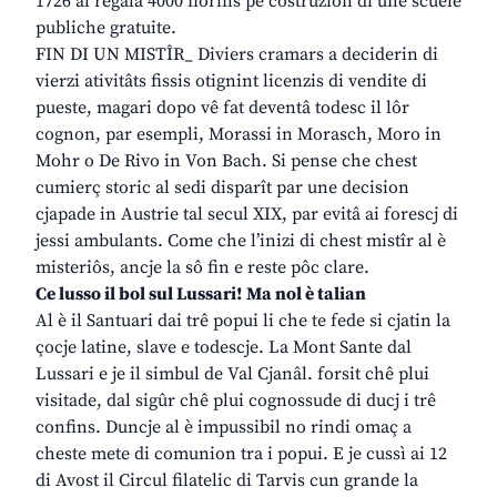
1726 al regalâ 4000 fiorins pe costruzion di une scuele
publiche gratuite.
FIN DI UN MISTÎR_ Diviers cramars a deciderin di
vierzi ativitâts fissis otignint licenzis di vendite di
pueste, magari dopo vê fat deventâ todesc il lôr
cognon, par esempli, Morassi in Morasch, Moro in
Mohr o De Rivo in Von Bach. Si pense che chest
cumierç storic al sedi disparît par une decision
cjapade in Austrie tal secul XIX, par evitâ ai forescj di
jessi ambulants. Come che l’inizi di chest mistîr al è
misteriôs, ancje la sô fin e reste pôc clare.
Ce lusso il bol sul Lussari! Ma nol è talian
Al è il Santuari dai trê popui li che te fede si cjatin la
çocje latine, slave e todescje. La Mont Sante dal
Lussari e je il simbul de Val Cjanâl. forsit chê plui
visitade, dal sigûr chê plui cognossude di ducj i trê
confins. Duncje al è impussibil no rindi omaç a
cheste mete di comunion tra i popui. E je cussì ai 12
di Avost il Circul filatelic di Tarvis cun grande la