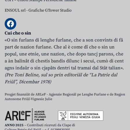
USPI – Union Stampe Periodiche Taliane
ENSOUL srl
-
Grafiche GTower Studio
Cui che o sin
«O sin furlans di lenghe furlane, che a son convints di fâ
part de nazion furlane. Che al è come dî che o sin un
popul, une etnie, une nazion, che dopo tancj parons, che
a àn balinât di chestis bandis dilunc i secui, cumò di cent
agns indaûr o sin cjapâts dentri tal tramai dal Stât talian».
(Pre Toni Beline, sul so prin editoriâl de “La Patrie dal
Friûl”, Dicembar 1978)
Progjet finanziât de ARLeF - Agjenzie Regjonâl pe Lenghe Furlane e de Regjon
Autonome Friûl-Vignesie Julie
ANNO 2025
– Contributi ricevuti da Clape di
Culture Patrie dal Friûl – c.f. 01299830305