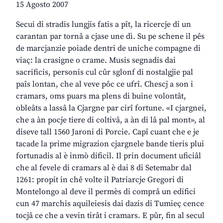
15 Agosto 2007
Secui di stradis lungjis fatis a pît, la ricercje di un
carantan par tornâ a cjase une dì. Su pe schene il pês
de marcjanzie poiade dentri de uniche compagne di
viaç: la crasigne o crame. Musis segnadis dai
sacrificis, personis cul cûr sglonf di nostalgjie pal
paîs lontan, che al veve pôc ce ufrî. Chescj a son i
cramars, oms puars ma plens di buine volontât,
obleâts a lassâ la Cjargne par cirî fortune. «I cjargnei,
che a àn pocje tiere di coltivâ, a àn di lâ pal mont», al
diseve tall 1560 Jaroni di Porcie. Capî cuant che e je
tacade la prime migrazion cjargnele bande tieris plui
fortunadis al è inmò dificil. Il prin document uficiâl
che al fevele di cramars al è dai 8 di Setemabr dal
1261: propit in chê volte il Patriarcje Gregori di
Montelongo al deve il permès di comprâ un edifici
cun 47 marchis aquileiesis dai dazis di Tumieç cence
tocjâ ce che a vevin tirât i cramars. E pûr, fin al secul