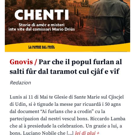
Gnovis /
Par che il popul furlan al
salti fûr dal taramot cul cjâf e vîf
Redazion
Lunis ai 11 di Mai te Glesie di Sante Marie sul Cjiscjel
di Udin, si è tignude la messe par ricuardâ i 50 agns
dal document “Ai furlans che a crodin” cu la
partecipazion dal nestri vescul bons. Riccardo Lamba
che al à presiedude la celebrazion. Un grazie a lui, a
bons. Luciano Nobile che […]
lei di plui +