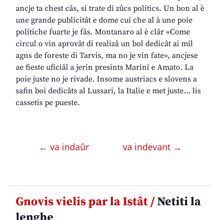
ancje ta chest câs, si trate di zûcs politics. Un bon al è
une grande publicitât e dome cui che al à une poie
politiche fuarte je fâs. Montanaro al è clâr «Come
circul o vin aprovât di realizâ un bol dedicât ai mil
agns de foreste di Tarvis, ma no je vin fate», ancjese
ae fieste uficiâl a jerin presints Marini e Amato. La
poie juste no je rivade. Insome austriacs e slovens a
safin boi dedicâts al Lussari, la Italie e met juste… lis
cassetis pe pueste.
← va indaûr
va indevant →
Gnovis vielis par la Istât /
Netiti la
lenghe