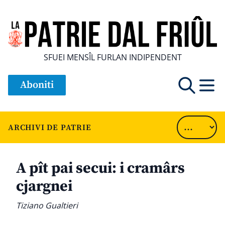
SFUEI MENSÎL FURLAN INDIPENDENT
Aboniti
ARCHIVI DE PATRIE
A pît pai secui: i cramârs
cjargnei
Tiziano Gualtieri