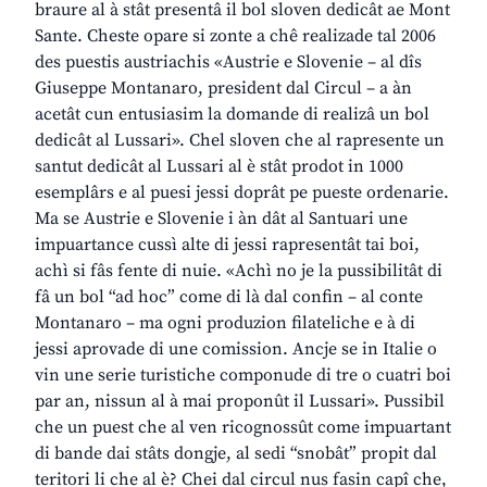
braure al à stât presentâ il bol sloven dedicât ae Mont
Sante. Cheste opare si zonte a chê realizade tal 2006
des puestis austriachis «Austrie e Slovenie – al dîs
Giuseppe Montanaro, president dal Circul – a àn
acetât cun entusiasim la domande di realizâ un bol
dedicât al Lussari». Chel sloven che al rapresente un
santut dedicât al Lussari al è stât prodot in 1000
esemplârs e al puesi jessi doprât pe pueste ordenarie.
Ma se Austrie e Slovenie i àn dât al Santuari une
impuartance cussì alte di jessi rapresentât tai boi,
achì si fâs fente di nuie. «Achì no je la pussibilitât di
fâ un bol “ad hoc” come di là dal confin – al conte
Montanaro – ma ogni produzion filateliche e à di
jessi aprovade di une comission. Ancje se in Italie o
vin une serie turistiche componude di tre o cuatri boi
par an, nissun al à mai proponût il Lussari». Pussibil
che un puest che al ven ricognossût come impuartant
di bande dai stâts dongje, al sedi “snobât” propit dal
teritori li che al è? Chei dal circul nus fasin capî che,