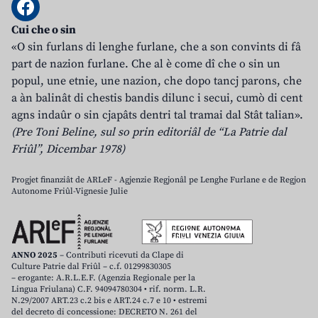
Cui che o sin
«O sin furlans di lenghe furlane, che a son convints di fâ
part de nazion furlane. Che al è come dî che o sin un
popul, une etnie, une nazion, che dopo tancj parons, che
a àn balinât di chestis bandis dilunc i secui, cumò di cent
agns indaûr o sin cjapâts dentri tal tramai dal Stât talian».
(Pre Toni Beline, sul so prin editoriâl de “La Patrie dal
Friûl”, Dicembar 1978)
Progjet finanziât de ARLeF - Agjenzie Regjonâl pe Lenghe Furlane e de Regjon
Autonome Friûl-Vignesie Julie
ANNO 2025
– Contributi ricevuti da Clape di
Culture Patrie dal Friûl – c.f. 01299830305
– erogante: A.R.L.E.F. (Agenzia Regionale per la
Lingua Friulana) C.F. 94094780304 • rif. norm. L.R.
N.29/2007 ART.23 c.2 bis e ART.24 c.7 e 10 • estremi
del decreto di concessione: DECRETO N. 261 del