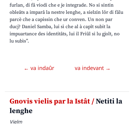
furlan, di fâ viodi che e je integrade. No si sintin
obleâts a imparâ la nestre lenghe, a sielzin lôr di fâlu
parcè che a capissin che ur conven. Un non par
ducj? Daniel Samba, lui sì che al à capît subit la
impuartance des identitâts, lui il Friûl si lu gjolt, no
lu subìs”.
← va indaûr
va indevant →
Gnovis vielis par la Istât /
Netiti la
lenghe
Vielm