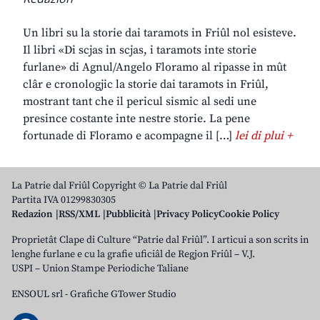
Un libri su la storie dai taramots in Friûl nol esisteve.
Il libri «Di scjas in scjas, i taramots inte storie
furlane» di Agnul/Angelo Floramo al ripasse in mût
clâr e cronologjic la storie dai taramots in Friûl,
mostrant tant che il pericul sismic al sedi une
presince costante inte nestre storie. La pene
fortunade di Floramo e acompagne il […]
lei di plui +
La Patrie dal Friûl Copyright © La Patrie dal Friûl
Partita IVA 01299830305
Redazion
RSS/XML
Pubblicità
Privacy Policy
Cookie Policy
Proprietât Clape di Culture “Patrie dal Friûl”. I articui a son scrits in
lenghe furlane e cu la grafie uficiâl de Regjon Friûl – V.J.
USPI – Union Stampe Periodiche Taliane
ENSOUL srl
-
Grafiche GTower Studio