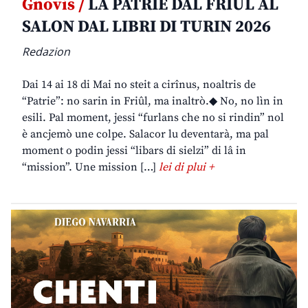
Gnovis /
LA PATRIE DAL FRIÛL AL
SALON DAL LIBRI DI TURIN 2026
Redazion
Dai 14 ai 18 di Mai no steit a cirînus, noaltris de
“Patrie”: no sarin in Friûl, ma inaltrò.◆ No, no lìn in
esili. Pal moment, jessi “furlans che no si rindin” nol
è ancjemò une colpe. Salacor lu deventarà, ma pal
moment o podin jessi “libars di sielzi” di lâ in
“mission”. Une mission […]
lei di plui +