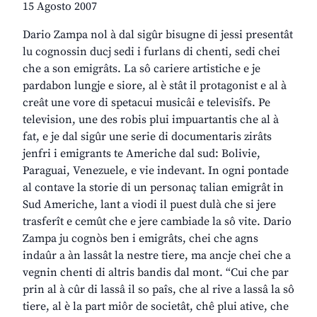
15 Agosto 2007
Dario Zampa nol à dal sigûr bisugne di jessi presentât
lu cognossin ducj sedi i furlans di chenti, sedi chei
che a son emigrâts. La sô cariere artistiche e je
pardabon lungje e siore, al è stât il protagonist e al à
creât une vore di spetacui musicâi e televisîfs. Pe
television, une des robis plui impuartantis che al à
fat, e je dal sigûr une serie di documentaris zirâts
jenfri i emigrants te Americhe dal sud: Bolivie,
Paraguai, Venezuele, e vie indevant. In ogni pontade
al contave la storie di un personaç talian emigrât in
Sud Americhe, lant a viodi il puest dulà che si jere
trasferît e cemût che e jere cambiade la sô vite. Dario
Zampa ju cognòs ben i emigrâts, chei che agns
indaûr a àn lassât la nestre tiere, ma ancje chei che a
vegnin chenti di altris bandis dal mont. “Cui che par
prin al à cûr di lassâ il so paîs, che al rive a lassâ la sô
tiere, al è la part miôr de societât, chê plui ative, che