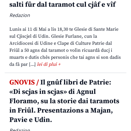
salti fûr dal taramot cul cjâf e vîf
Redazion
Lunis ai 11 di Mai a lis 18,30 te Glesie di Sante Marie
sul Cjiscjel di Udin. Glesie Furlane, cun la
Arcidiocesi di Udine e Clape di Culture Patrie dal
Friûl a 50 agns dal taramot o volìn ricuardâ ducj i
muarts e dutis chês personis che tai agns si son dadis
da fâ par […]
lei di plui +
GNOVIS /
Il gnûf libri de Patrie:
«Di scjas in scjas» di Agnul
Floramo, su la storie dai taramots
in Friûl. Presentazions a Majan,
Pavie e Udin.
Redazion