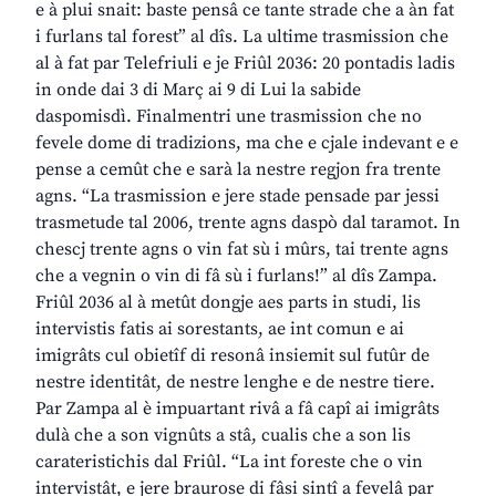
e à plui snait: baste pensâ ce tante strade che a àn fat
i furlans tal forest” al dîs. La ultime trasmission che
al à fat par Telefriuli e je Friûl 2036: 20 pontadis ladis
in onde dai 3 di Març ai 9 di Lui la sabide
daspomisdì. Finalmentri une trasmission che no
fevele dome di tradizions, ma che e cjale indevant e e
pense a cemût che e sarà la nestre regjon fra trente
agns. “La trasmission e jere stade pensade par jessi
trasmetude tal 2006, trente agns daspò dal taramot. In
chescj trente agns o vin fat sù i mûrs, tai trente agns
che a vegnin o vin di fâ sù i furlans!” al dîs Zampa.
Friûl 2036 al à metût dongje aes parts in studi, lis
intervistis fatis ai sorestants, ae int comun e ai
imigrâts cul obietîf di resonâ insiemit sul futûr de
nestre identitât, de nestre lenghe e de nestre tiere.
Par Zampa al è impuartant rivâ a fâ capî ai imigrâts
dulà che a son vignûts a stâ, cualis che a son lis
carateristichis dal Friûl. “La int foreste che o vin
intervistât, e jere braurose di fâsi sintî a fevelâ par