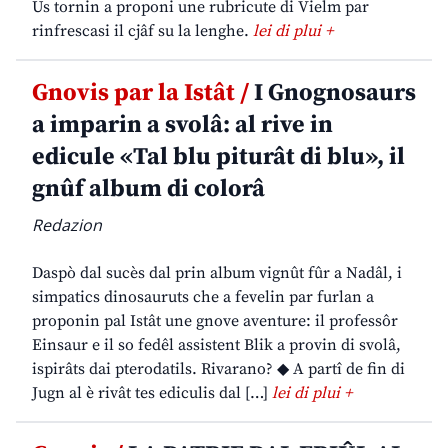
Us tornin a proponi une rubricute di Vielm par
rinfrescasi il cjâf su la lenghe.
lei di plui +
Gnovis par la Istât /
I Gnognosaurs
a imparin a svolâ: al rive in
edicule «Tal blu piturât di blu», il
gnûf album di colorâ
Redazion
Daspò dal sucès dal prin album vignût fûr a Nadâl, i
simpatics dinosauruts che a fevelin par furlan a
proponin pal Istât une gnove aventure: il professôr
Einsaur e il so fedêl assistent Blik a provin di svolâ,
ispirâts dai pterodatils. Rivarano? ◆ A partî de fin di
Jugn al è rivât tes ediculis dal […]
lei di plui +