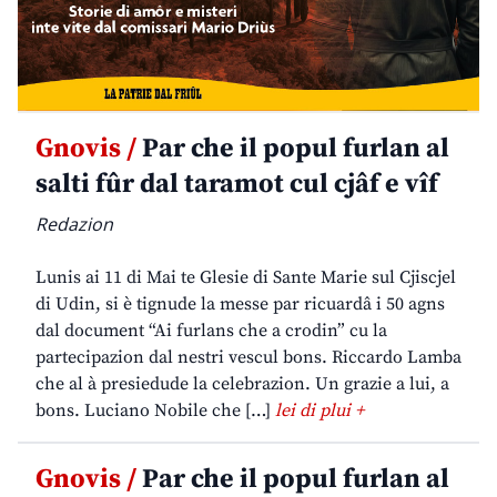
Gnovis /
Par che il popul furlan al
salti fûr dal taramot cul cjâf e vîf
Redazion
Lunis ai 11 di Mai te Glesie di Sante Marie sul Cjiscjel
di Udin, si è tignude la messe par ricuardâ i 50 agns
dal document “Ai furlans che a crodin” cu la
partecipazion dal nestri vescul bons. Riccardo Lamba
che al à presiedude la celebrazion. Un grazie a lui, a
bons. Luciano Nobile che […]
lei di plui +
Gnovis /
Par che il popul furlan al