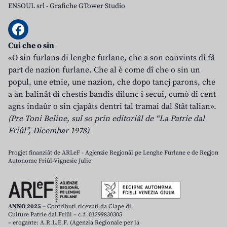
ENSOUL srl
-
Grafiche GTower Studio
Cui che o sin
«O sin furlans di lenghe furlane, che a son convints di fâ
part de nazion furlane. Che al è come dî che o sin un
popul, une etnie, une nazion, che dopo tancj parons, che
a àn balinât di chestis bandis dilunc i secui, cumò di cent
agns indaûr o sin cjapâts dentri tal tramai dal Stât talian».
(Pre Toni Beline, sul so prin editoriâl de “La Patrie dal
Friûl”, Dicembar 1978)
Progjet finanziât de ARLeF - Agjenzie Regjonâl pe Lenghe Furlane e de Regjon
Autonome Friûl-Vignesie Julie
ANNO 2025
– Contributi ricevuti da Clape di
Culture Patrie dal Friûl – c.f. 01299830305
– erogante: A.R.L.E.F. (Agenzia Regionale per la