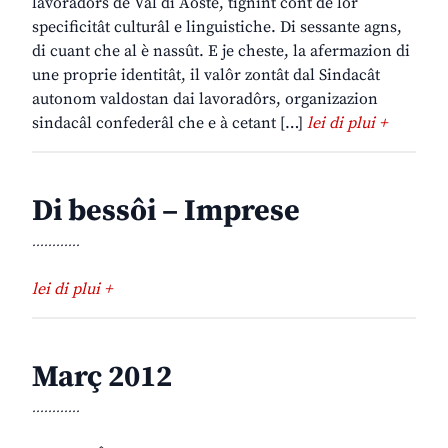
lavoradôrs de Val di Aoste, tignint cont de lôr
specificitât culturâl e linguistiche. Di sessante agns,
di cuant che al è nassût. E je cheste, la afermazion di
une proprie identitât, il valôr zontât dal Sindacât
autonom valdostan dai lavoradôrs, organizazion
sindacâl confederâl che e à cetant […]
lei di plui +
Di bessôi – Imprese
............
lei di plui +
Març 2012
............