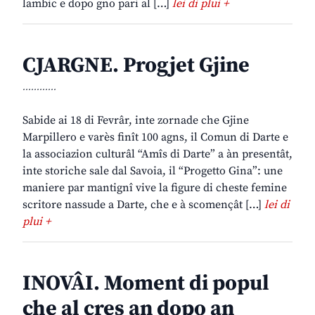
lambic e dopo gno pari al […]
lei di plui +
CJARGNE. Progjet Gjine
............
Sabide ai 18 di Fevrâr, inte zornade che Gjine
Marpillero e varès finît 100 agns, il Comun di Darte e
la associazion culturâl “Amîs di Darte” a àn presentât,
inte storiche sale dal Savoia, il “Progetto Gina”: une
maniere par mantignî vive la figure di cheste femine
scritore nassude a Darte, che e à scomençât […]
lei di
plui +
INOVÂI. Moment di popul
che al cres an dopo an