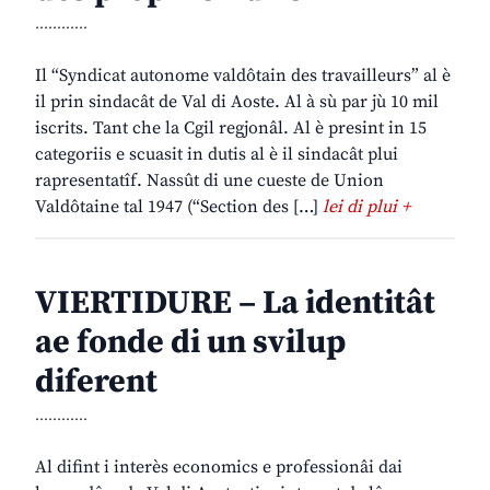
............
Il “Syndicat autonome valdôtain des travailleurs” al è
il prin sindacât de Val di Aoste. Al à sù par jù 10 mil
iscrits. Tant che la Cgil regjonâl. Al è presint in 15
categoriis e scuasit in dutis al è il sindacât plui
rapresentatîf. Nassût di une cueste de Union
Valdôtaine tal 1947 (“Section des […]
lei di plui +
VIERTIDURE – La identitât
ae fonde di un svilup
diferent
............
Al difint i interès economics e professionâi dai