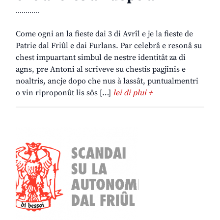
............
Come ogni an la fieste dai 3 di Avrîl e je la fieste de
Patrie dal Friûl e dai Furlans. Par celebrâ e resonâ su
chest impuartant simbul de nestre identitât za di
agns, pre Antoni al scriveve su chestis pagjinis e
noaltris, ancje dopo che nus à lassât, puntualmentri
o vin riproponût lis sôs […]
lei di plui +