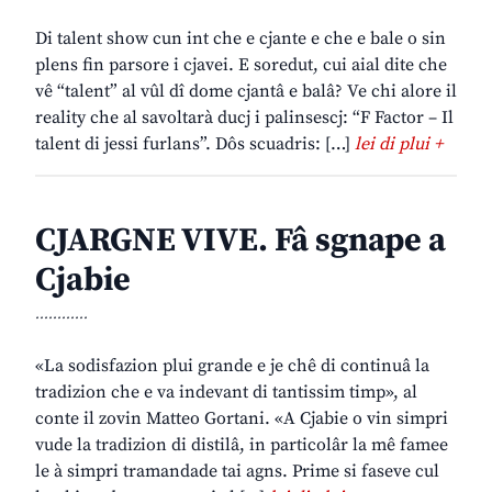
Di talent show cun int che e cjante e che e bale o sin
plens fin parsore i cjavei. E soredut, cui aial dite che
vê “talent” al vûl dî dome cjantâ e balâ? Ve chi alore il
reality che al savoltarà ducj i palinsescj: “F Factor – Il
talent di jessi furlans”. Dôs scuadris: […]
lei di plui +
CJARGNE VIVE. Fâ sgnape a
Cjabie
............
«La sodisfazion plui grande e je chê di continuâ la
tradizion che e va indevant di tantissim timp», al
conte il zovin Matteo Gortani. «A Cjabie o vin simpri
vude la tradizion di distilâ, in particolâr la mê famee
le à simpri tramandade tai agns. Prime si faseve cul