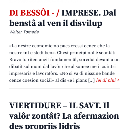
DI BESSÔI - /
IMPRESE. Dal
benstâ al ven il disvilup
Walter Tomada
«La nestre economie no pues cressi cence che la
nestre int e stedi ben». Chest principi nol è scontât:
Bravo lu riten anzit fondamentâl, soredut devant a un
dibatit sul mont dal lavôr che al somee meti cuintri
impresaris e lavoratôrs. «No si va di nissune bande
cence coesion sociâl» al dîs «e i plans […]
lei di plui +
VIERTIDURE – IL SAVT. Il
valôr zontât? La afermazion
des propriis lidrîs