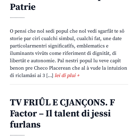
Patrie
............
O pensi che nol sedi popul che nol vedi sgarfât te sô
storie par cirî cualchi simbul, cualchi fat, une date
particolarmentri significatîfs, emblematics e
iluminants vivûts come riferiment di dignitât, di
libertât e autonomie. Pal nestri popul lu veve capît
benon pre Checo Placerean che al à vude la intuizion
di riclamâsi ai 3 […]
lei di plui +
TV FRIÛL E CJANÇONS. F
Factor – Il talent di jessi
furlans
............