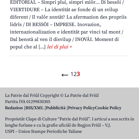
EDITORIÂL – Simpri plui, simpri miôr… Di bessôi /
VIERTIDURE – La identitât ae fonde di un svilup
diferent / Il valôr zontât? La afermazion des propriis
lidrîs / DI BESSÔI – IMPRESE. Inovazion,
internazionalizazion e identitât par vinci tal mont /
Dal benstâ al ven il disvilup / INOVÂI. Moment di
popul che al […]
lei di plui +
←
1
2
3
La Patrie dal Friûl Copyright © La Patrie dal Friûl
Partita IVA 01299830305
Redazion
RSS/XML
Pubblicità
Privacy Policy
Cookie Policy
Proprietât Clape di Culture “Patrie dal Friûl”. I articui a son scrits in
lenghe furlane e cu la grafie uficiâl de Regjon Friûl – V.J.
USPI – Union Stampe Periodiche Taliane