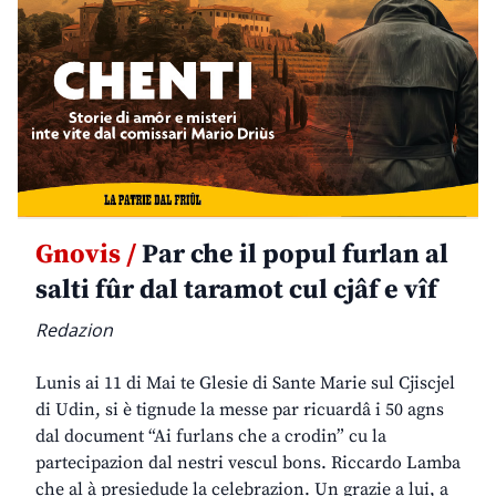
Gnovis /
Par che il popul furlan al
salti fûr dal taramot cul cjâf e vîf
Redazion
Lunis ai 11 di Mai te Glesie di Sante Marie sul Cjiscjel
di Udin, si è tignude la messe par ricuardâ i 50 agns
dal document “Ai furlans che a crodin” cu la
partecipazion dal nestri vescul bons. Riccardo Lamba
che al à presiedude la celebrazion. Un grazie a lui, a