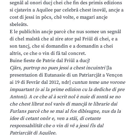
segnâl al onori ducj chei che fin des primis edizions
si cjatavin a Aquilee par celebrâ chest inovâl, ancje a
cost di jessi in pôcs, chê volte, e magari ancje
sbeleâts.
E le publichìn ancje parcè che nus somee un segnâl
di chel malstâ che al zire ator pal Friûl di chei, e a
son tancj, che si domandin e a domandin a chei
altris, ce che o vin di fâ tal concret.
Buine fieste de Patrie dal Friûl a ducj!
Cjârs, purtrop no pues jessi a chest incuintri
[la
presentazion di Eutanasie di un Patriarcjât a Vençon
ai 19 di Fevrâr dal 2012, ndr]
cuntun teme une vorone
impuartant (o ai la prime edizion cu la dediche di pre
Antoni). A ce che al à scrit nol è nuie di zontâ se no
che chest librut nol varès di mancjâ te librarie dai
Furlans parcè che se mai al fos dibisugne, nus da la
idee di cetant onôr e, ven a stâi, di cetante
responsabilitât che o vin di vê a jessi fîs dal
Patriarcjât di Aquilee.