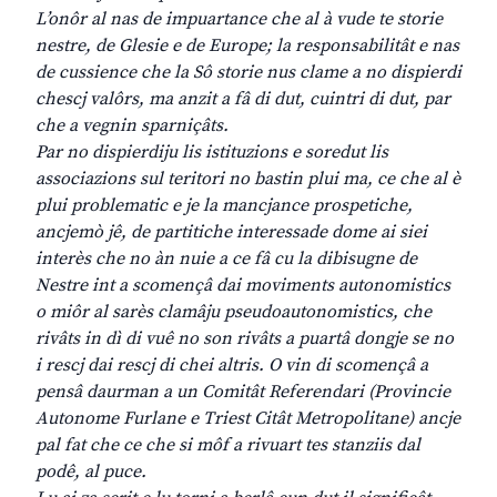
L’onôr al nas de impuartance che al à vude te storie
nestre, de Glesie e de Europe; la responsabilitât e nas
de cussience che la Sô storie nus clame a no dispierdi
chescj valôrs, ma anzit a fâ di dut, cuintri di dut, par
che a vegnin sparniçâts.
Par no dispierdiju lis istituzions e soredut lis
associazions sul teritori no bastin plui ma, ce che al è
plui problematic e je la mancjance prospetiche,
ancjemò jê, de partitiche interessade dome ai siei
interès che no àn nuie a ce fâ cu la dibisugne de
Nestre int a scomençâ dai moviments autonomistics
o miôr al sarès clamâju pseudoautonomistics, che
rivâts in dì di vuê no son rivâts a puartâ dongje se no
i rescj dai rescj di chei altris. O vin di scomençâ a
pensâ daurman a un Comitât Referendari (Provincie
Autonome Furlane e Triest Citât Metropolitane) ancje
pal fat che ce che si môf a rivuart tes stanziis dal
podê, al puce.