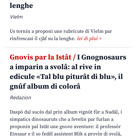
lenghe
Vielm
Us tornin a proponi une rubricute di Vielm par
rinfrescasi il cjâf su la lenghe.
lei di plui +
Gnovis par la Istât /
I Gnognosaurs
a imparin a svolâ: al rive in
edicule «Tal blu piturât di blu», il
gnûf album di colorâ
Redazion
Daspò dal sucès dal prin album vignût fûr a Nadâl, i
simpatics dinosauruts che a fevelin par furlan a
proponin pal Istât une gnove aventure: il professôr
Einsaur e il so fedêl assistent Blik a provin di svolâ,