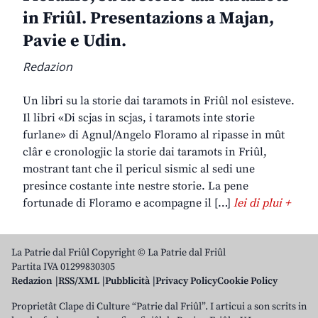
in Friûl. Presentazions a Majan,
Pavie e Udin.
Redazion
Un libri su la storie dai taramots in Friûl nol esisteve.
Il libri «Di scjas in scjas, i taramots inte storie
furlane» di Agnul/Angelo Floramo al ripasse in mût
clâr e cronologjic la storie dai taramots in Friûl,
mostrant tant che il pericul sismic al sedi une
presince costante inte nestre storie. La pene
fortunade di Floramo e acompagne il […]
lei di plui +
La Patrie dal Friûl Copyright © La Patrie dal Friûl
Partita IVA 01299830305
Redazion
RSS/XML
Pubblicità
Privacy Policy
Cookie Policy
Proprietât Clape di Culture “Patrie dal Friûl”. I articui a son scrits in