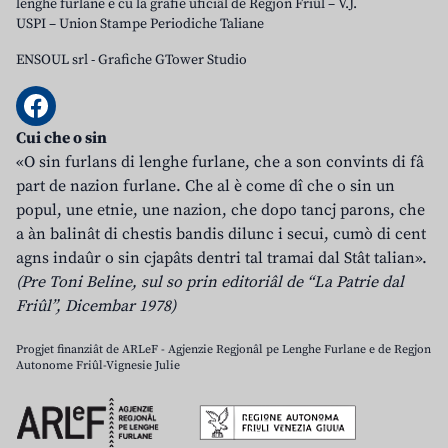
lenghe furlane e cu la grafie uficiâl de Regjon Friûl – V.J.
USPI – Union Stampe Periodiche Taliane
ENSOUL srl
-
Grafiche GTower Studio
Cui che o sin
«O sin furlans di lenghe furlane, che a son convints di fâ
part de nazion furlane. Che al è come dî che o sin un
popul, une etnie, une nazion, che dopo tancj parons, che
a àn balinât di chestis bandis dilunc i secui, cumò di cent
agns indaûr o sin cjapâts dentri tal tramai dal Stât talian».
(Pre Toni Beline, sul so prin editoriâl de “La Patrie dal
Friûl”, Dicembar 1978)
Progjet finanziât de ARLeF - Agjenzie Regjonâl pe Lenghe Furlane e de Regjon
Autonome Friûl-Vignesie Julie