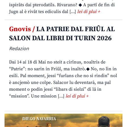
ispirâts dai pterodatils. Rivarano? ◆ A partî de fin di
Jugn al è rivât tes ediculis dal […]
lei di plui +
Gnovis /
LA PATRIE DAL FRIÛL AL
SALON DAL LIBRI DI TURIN 2026
Redazion
Dai 14 ai 18 di Mai no steit a cirînus, noaltris de
“Patrie”: no sarin in Friûl, ma inaltrò.◆ No, no lìn in
esili. Pal moment, jessi “furlans che no si rindin” nol
è ancjemò une colpe. Salacor lu deventarà, ma pal
moment o podin jessi “libars di sielzi” di lâ in
“mission”. Une mission […]
lei di plui +