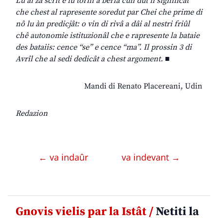
Lu ai za scrit e lu torni a berlâ cun dut il significât
che chest al rapresente soredut par Chei che prime di
nô lu àn predicjât: o vin di rivâ a dâi al nestri friûl
chê autonomie istituzionâl che e rapresente la bataie
des bataiis: cence “se” e cence “ma”. Il prossin 3 di
Avrîl che al sedi dedicât a chest argoment.
■
Mandi di Renato Placereani, Udin
Redazion
← va indaûr
va indevant →
Gnovis vielis par la Istât /
Netiti la