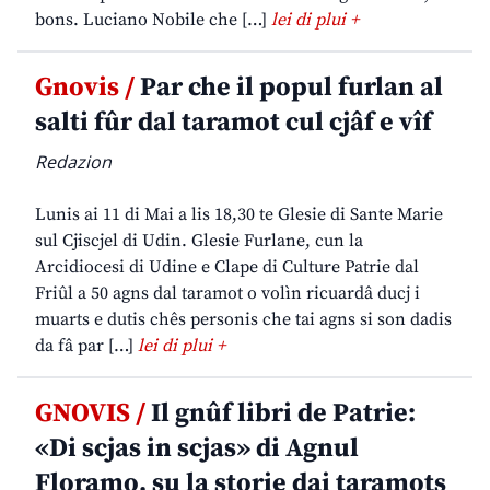
bons. Luciano Nobile che […]
lei di plui +
Gnovis /
Par che il popul furlan al
salti fûr dal taramot cul cjâf e vîf
Redazion
Lunis ai 11 di Mai a lis 18,30 te Glesie di Sante Marie
sul Cjiscjel di Udin. Glesie Furlane, cun la
Arcidiocesi di Udine e Clape di Culture Patrie dal
Friûl a 50 agns dal taramot o volìn ricuardâ ducj i
muarts e dutis chês personis che tai agns si son dadis
da fâ par […]
lei di plui +
GNOVIS /
Il gnûf libri de Patrie:
«Di scjas in scjas» di Agnul
Floramo, su la storie dai taramots