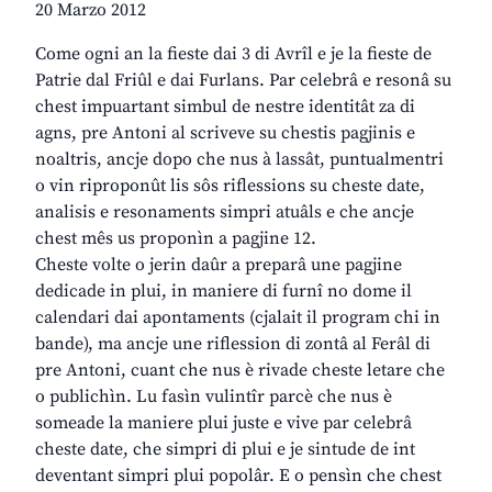
20 Marzo 2012
Come ogni an la fieste dai 3 di Avrîl e je la fieste de
Patrie dal Friûl e dai Furlans. Par celebrâ e resonâ su
chest impuartant simbul de nestre identitât za di
agns, pre Antoni al scriveve su chestis pagjinis e
noaltris, ancje dopo che nus à lassât, puntualmentri
o vin riproponût lis sôs riflessions su cheste date,
analisis e resonaments simpri atuâls e che ancje
chest mês us proponìn a pagjine 12.
Cheste volte o jerin daûr a preparâ une pagjine
dedicade in plui, in maniere di furnî no dome il
calendari dai apontaments (cjalait il program chi in
bande), ma ancje une riflession di zontâ al Ferâl di
pre Antoni, cuant che nus è rivade cheste letare che
o publichìn. Lu fasìn vulintîr parcè che nus è
someade la maniere plui juste e vive par celebrâ
cheste date, che simpri di plui e je sintude de int
deventant simpri plui popolâr. E o pensìn che chest