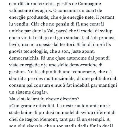
centrâls idroeletrichis, gjestîts de Compagnie
valdostane des aghis. O consumìn un cuart de
energjie produsude, che e je energjie nete, il restant
lu vendìn. Clâr che no pensìn di fâ une centrâl
uniche par dute la Val, parcè che il model di svilup
che o vin tal cjâf, jo e il gno sindacât, al à di produsi
lavôr, ma no a spesis dal teritori. Si àn di doprâ lis
gnovis tecnologjiis, che a son, juste apont,
democratichis. Fâ une cjase autonome dal pont di
viste energjetic e je une sielte democratiche di
gjestion. No fâs dipindi di une tecnocrazie, che e à
sburtât a pro des multinazionâls, di une politiche dal
consum pal consum e nus à fat indebitâ par mantignî
un sisteme drogât».
Ma si staie lant in cheste direzion?
«Cun grande dificoltât. La nestre autonomie no je
stade buine di produsi un model di svilup diferent di
chel de Regjon Piemont, tant par fâ un esempli. A
son plui risorsis, che a son stadis dadis fûr in ducj i