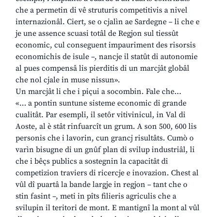
che a permetin di vê struturis competitivis a nivel
internazionâl. Ciert, se o cjalìn ae Sardegne – li che e
je une assence scuasi totâl de Regjon sul tiessût
economic, cul conseguent impauriment des risorsis
economichis de isule –, nancje il statût di autonomie
al pues compensâ lis pierditis di un marcjât globâl
che nol cjale in muse nissun».
Un marcjât li che i piçui a socombin. Fale che…
«… a pontin suntune sisteme economic di grande
cualitât. Par esempli, il setôr vitivinicul, in Val di
Aoste, al è stât rinfuarcît un grum. A son 500, 600 lis
personis che i lavorin, cun grancj risultâts. Cumò o
varìn bisugne di un gnûf plan di svilup industriâl, li
che i bêçs publics a sostegnin la capacitât di
competizion traviers di ricercje e inovazion. Chest al
vûl dî puartâ la bande largje in regjon – tant che o
stin fasint –, meti in pîts filieris agriculis che a
svilupin il teritori de mont. E mantignî la mont al vûl