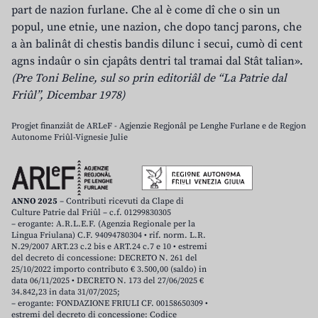
part de nazion furlane. Che al è come dî che o sin un
popul, une etnie, une nazion, che dopo tancj parons, che
a àn balinât di chestis bandis dilunc i secui, cumò di cent
agns indaûr o sin cjapâts dentri tal tramai dal Stât talian».
(Pre Toni Beline, sul so prin editoriâl de “La Patrie dal
Friûl”, Dicembar 1978)
Progjet finanziât de ARLeF - Agjenzie Regjonâl pe Lenghe Furlane e de Regjon
Autonome Friûl-Vignesie Julie
ANNO 2025
– Contributi ricevuti da Clape di
Culture Patrie dal Friûl – c.f. 01299830305
– erogante: A.R.L.E.F. (Agenzia Regionale per la
Lingua Friulana) C.F. 94094780304 • rif. norm. L.R.
N.29/2007 ART.23 c.2 bis e ART.24 c.7 e 10 • estremi
del decreto di concessione: DECRETO N. 261 del
25/10/2022 importo contributo € 3.500,00 (saldo) in
data 06/11/2025 • DECRETO N. 173 del 27/06/2025 €
34.842,23 in data 31/07/2025;
– erogante: FONDAZIONE FRIULI CF. 00158650309 •
estremi del decreto di concessione: Codice