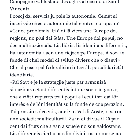
Compagnie valdostane des aghis al casinò di Saint-
Vincent».
I coscj dai servizis ju paie la autonomie. Cemût si
inserissie cheste autonomie tal contest european?
«Cence problemis. Si à di lâ viers une Europe des
regjons, no plui dai Stâts. Une Europe dai popui, no
des multinazionâls. Lis lidrîs, lis identitâts diferentis,
lis autonomiis a son une ricjece pe Europe. A son ae
fonde di chel model di svilup diviers che o disevi».
Che al passe pal federalisim integrâl, pe solidarietât
identitarie.
«Pal Savt e je la strategjie juste par armonizâ
situazions cetant diferentis intune societât gnove,
che e viôt i rapuarts tra i popui e l’ecuilibri dai lôr
interès e de lôr identitât su la fonde de cooperazion.
Tai prossims decenis, ancje in Val di Aoste, o varìn
une societât multiculturâl. Za in dì di vuê il 20 par
cent dai fruts che a van a scuele no son valdostans.
Lis diferencis ciert a puedin dividi, ma dome se no