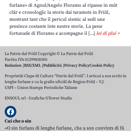
furlane» di Agnul/Angelo Floramo al ripasse in mût
clâr e cronologjic la storie dai taramots in Friûl,
mostrant tant che il pericul sismic al sedi une
presince costante inte nestre storie. La pene
fortunade di Floramo e acompagne il […]
lei di plui +
La Patrie dal Friûl Copyright © La Patrie dal Friûl
Partita IVA 01299830305
Redazion
RSS/XML
Pubblicità
Privacy Policy
Cookie Policy
Proprietât Clape di Culture “Patrie dal Friûl”. I articui a son scrits in
lenghe furlane e cu la grafie uficiâl de Regjon Friûl – V.J.
USPI – Union Stampe Periodiche Taliane
ENSOUL srl
-
Grafiche GTower Studio
Cui che o sin
«O sin furlans di lenghe furlane, che a son convints di fâ