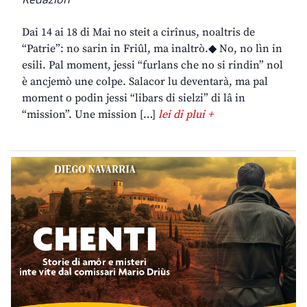
Dai 14 ai 18 di Mai no steit a cirînus, noaltris de
“Patrie”: no sarin in Friûl, ma inaltrò.◆ No, no lìn in
esili. Pal moment, jessi “furlans che no si rindin” nol
è ancjemò une colpe. Salacor lu deventarà, ma pal
moment o podin jessi “libars di sielzi” di lâ in
“mission”. Une mission […]
lei di plui +