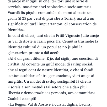
dî ancje mantignî su chel teritori une schirie di
servizis, massime chei scolastics e sociosanitaris.
Vuardâ lis piçulis comunitâts de mont al coste un
grum (il 25 par cent di plui che a Torin), ma al à un
significât culturâl impuartanton, di conservazion de
identitât».
In cont di chest, tant che in Friûl-Vignesie Julie ancje
in Val di Aoste si fasin pôcs fîs. Cemût si trasmetie la
identitât culturâl di un popul se no je plui la
gjenerazion pronte a dâi acet?
«Al è un grant dileme. E je, dal sigûr, une cuestion di
civiltât. Al covente un gnûf model di svilup sociâl,
che al tegni cont de nestre identitât, e che si fondi
suntune solidarietât tra gjenerazions, viert ancje ai
imigrâts. Un model di svilup sostignibil là che lis
risorsis a son metudis tai setôrs che a dan plui
libertât e democrazie aes personis, aes comunitâts».
Cualchi esempli?
«La Regjon Val di Aoste e à cuistât dighis, bacins,