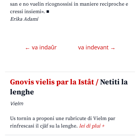
san e no vuelin ricognossisi in maniere reciproche e
cressi insiemi». ■
Erika Adami
← va indaûr
va indevant →
Gnovis vielis par la Istât /
Netiti la
lenghe
Vielm
Us tornin a proponi une rubricute di Vielm par
rinfrescasi il cjâf su la lenghe.
lei di plui +