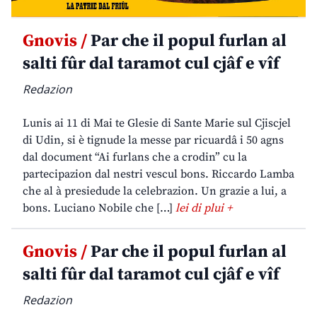
Gnovis /
Par che il popul furlan al
salti fûr dal taramot cul cjâf e vîf
Redazion
Lunis ai 11 di Mai te Glesie di Sante Marie sul Cjiscjel
di Udin, si è tignude la messe par ricuardâ i 50 agns
dal document “Ai furlans che a crodin” cu la
partecipazion dal nestri vescul bons. Riccardo Lamba
che al à presiedude la celebrazion. Un grazie a lui, a
bons. Luciano Nobile che […]
lei di plui +
Gnovis /
Par che il popul furlan al
salti fûr dal taramot cul cjâf e vîf
Redazion