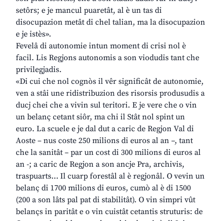
setôrs; e je mancul puaretât, al è un tas di
disocupazion metât di chel talian, ma la disocupazion
e je istès».
Fevelâ di autonomie intun moment di crisi nol è
facil. Lis Regjons autonomis a son viodudis tant che
privilegjadis.
«Di cui che nol cognòs il vêr significât de autonomie,
ven a stâi une ridistribuzion des risorsis produsudis a
ducj chei che a vivin sul teritori. E je vere che o vin
un belanç cetant siôr, ma chi il Stât nol spint un
euro. La scuele e je dal dut a caric de Regjon Val di
Aoste – nus coste 250 milions di euros al an –, tant
che la sanitât – par un cost di 300 milions di euros al
an -; a caric de Regjon a son ancje Pra, archivis,
traspuarts… Il cuarp forestâl al è regjonâl. O vevin un
belanç di 1700 milions di euros, cumò al è di 1500
(200 a son lâts pal pat di stabilitât). O vin simpri vût
belançs in paritât e o vin cuistât cetantis struturis: de