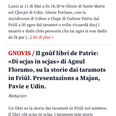
Lunis ai 11 di Mai a lis 18,30 te Glesie di Sante Marie
sul Cjiscjel di Udin. Glesie Furlane, cun la
Arcidiocesi di Udine e Clape di Culture Patrie dal
Friûl a 50 agns dal taramot o volìn ricuardâ ducj i
muarts e dutis chês personis che tai agns si son dadis
da fâ par […]
lei di plui +
GNOVIS /
Il gnûf libri de Patrie:
«Di scjas in scjas» di Agnul
Floramo, su la storie dai taramots
in Friûl. Presentazions a Majan,
Pavie e Udin.
Redazion
Un libri su la storie dai taramots in Friûl nol esisteve.
Il libri «Di scjas in scjas, i taramots inte storie