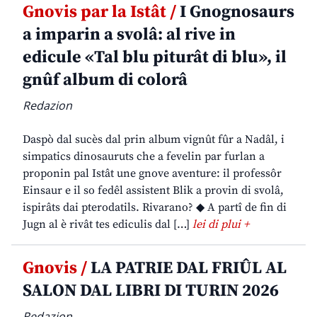
Gnovis par la Istât /
I Gnognosaurs
a imparin a svolâ: al rive in
edicule «Tal blu piturât di blu», il
gnûf album di colorâ
Redazion
Daspò dal sucès dal prin album vignût fûr a Nadâl, i
simpatics dinosauruts che a fevelin par furlan a
proponin pal Istât une gnove aventure: il professôr
Einsaur e il so fedêl assistent Blik a provin di svolâ,
ispirâts dai pterodatils. Rivarano? ◆ A partî de fin di
Jugn al è rivât tes ediculis dal […]
lei di plui +
Gnovis /
LA PATRIE DAL FRIÛL AL
SALON DAL LIBRI DI TURIN 2026
Redazion