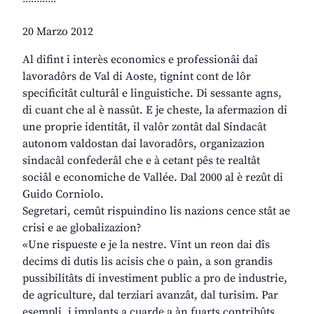
20 Marzo 2012
Al difint i interès economics e professionâi dai
lavoradôrs de Val di Aoste, tignint cont de lôr
specificitât culturâl e linguistiche. Di sessante agns,
di cuant che al è nassût. E je cheste, la afermazion di
une proprie identitât, il valôr zontât dal Sindacât
autonom valdostan dai lavoradôrs, organizazion
sindacâl confederâl che e à cetant pês te realtât
sociâl e economiche de Vallée. Dal 2000 al è rezût di
Guido Corniolo.
Segretari, cemût rispuindino lis nazions cence stât ae
crisi e ae globalizazion?
«Une rispueste e je la nestre. Vint un reon dai dîs
decims di dutis lis acisis che o paìn, a son grandis
pussibilitâts di investiment public a pro de industrie,
de agriculture, dal terziari avanzât, dal turisim. Par
esempli, i implants a cuarde a àn fuarts contribûts