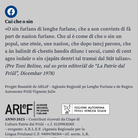
Cui che o sin
«O sin furlans di lenghe furlane, che a son convints di fâ
part de nazion furlane. Che al è come dî che o sin un
popul, une etnie, une nazion, che dopo tancj parons, che
a àn balinât di chestis bandis dilunc i secui, cumò di cent
agns indaûr o sin cjapâts dentri tal tramai dal Stât talian».
(Pre Toni Beline, sul so prin editoriâl de “La Patrie dal
Friûl”, Dicembar 1978)
Progjet finanziât de ARLeF - Agjenzie Regjonâl pe Lenghe Furlane e de Regjon
Autonome Friûl-Vignesie Julie
ANNO 2025
– Contributi ricevuti da Clape di
Culture Patrie dal Friûl – c.f. 01299830305
– erogante: A.R.L.E.F. (Agenzia Regionale per la
Lingua Friulana) C.F. 94094780304 • rif. norm. L.R.