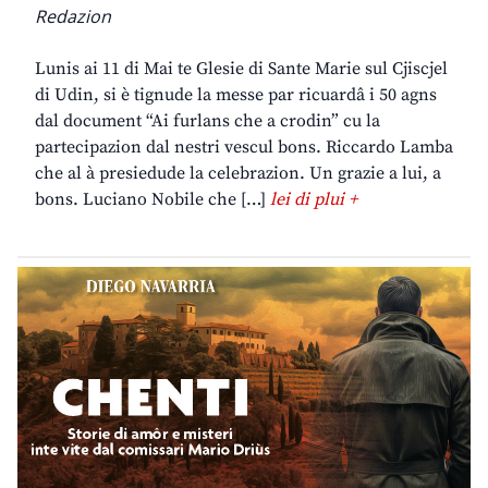
Redazion
Lunis ai 11 di Mai te Glesie di Sante Marie sul Cjiscjel
di Udin, si è tignude la messe par ricuardâ i 50 agns
dal document “Ai furlans che a crodin” cu la
partecipazion dal nestri vescul bons. Riccardo Lamba
che al à presiedude la celebrazion. Un grazie a lui, a
bons. Luciano Nobile che […]
lei di plui +