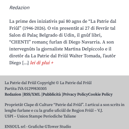
Redazion
La prime des iniziativis pai 80 agns de “La Patrie dal
Friûl” (1946-2026). O vin presentât ai 27 di Fevrâr tal
Salon di Palaç Belgrado di Udin, il gnûf libri,
“CHENTI” romanç furlan di Diego Navarria. A son
intervegnûts la gjornaliste Martina Delpiccolo e il
diretôr da La Patrie dal Friûl Walter Tomada, l’autôr
Diego […]
lei di plui +
La Patrie dal Friûl Copyright © La Patrie dal Friûl
Partita IVA 01299830305
Redazion
RSS/XML
Pubblicità
Privacy Policy
Cookie Policy
Proprietât Clape di Culture “Patrie dal Friûl”. I articui a son scrits in
lenghe furlane e cu la grafie uficiâl de Regjon Friûl – V.J.
USPI – Union Stampe Periodiche Taliane
ENSOUL srl
-
Grafiche GTower Studio