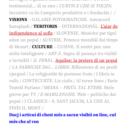
testimonial… di se stes /
CURTIS E CHE SI TOCJIN
.
Incuintri cu lis Categoriis produtivis e i Sindacâts / /
VISIONS
– GALARIE FOTOGRAFICHE. Amracord
Sunsplash /
TERITORIS
– INTERNAZIONÂL.
L’aiar de
indipendence al sofle
/ SLOVENIE. Musiche par tignî
adun un popul / AUSTRIE. Potence mondiâl dai timps
di Mozart /
CULTURE
–
CUSINE. Il nestri pes: une
sielte inteligjente /
ART-Â
. Segns di passaçs tra visibil
e invisibil /
IL FERÂL.
Aquilee: la preiere di un popul
/
LA FABRICHE DAI… LIBRIS.
Riflessions di un predi
cjargnel / La religjositât de poetesse frute / I libris te
valîs /
CONTECURTE.
Lis cialis / Al torne Suns / Farie
Teatrâl Furlane / MEDIA –
FRIÛL TAL ETERE.
Biele
gnove par TV
/ E-MARILENGHE.
Web – politiche dai
popui / I CLASSICS – 8. SANT JACUM, LÀ CHE AL
FINÌS IL MONT /
Ducj i articui di chest mês a saran visibii on line, cul
mês che al ven