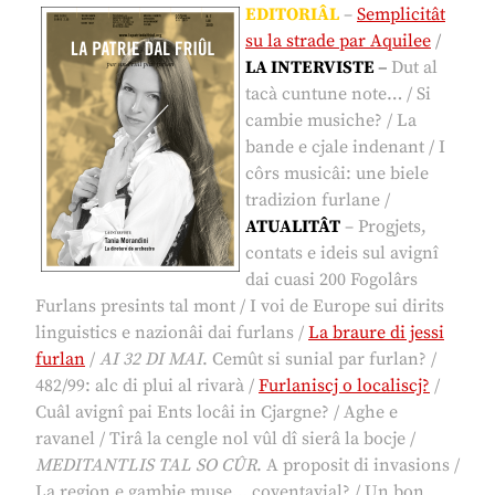
EDITORIÂL
–
Semplicitât
su la strade par Aquilee
/
LA INTERVISTE
–
Dut al
tacà cuntune note… / Si
cambie musiche? / La
bande e cjale indenant / I
côrs musicâi: une biele
tradizion furlane /
ATUALITÂT
– Progjets,
contats e ideis sul avignî
dai cuasi 200 Fogolârs
Furlans presints tal mont / I voi de Europe sui dirits
linguistics e nazionâi dai furlans /
La braure di jessi
furlan
/
AI 32 DI MAI
. Cemût si sunial par furlan? /
482/99: alc di plui al rivarà /
Furlaniscj o localiscj?
/
Cuâl avignî pai Ents locâi in Cjargne? / Aghe e
ravanel / Tirâ la cengle nol vûl dî sierâ la bocje /
MEDITANTLIS TAL SO CÛR
. A proposit di invasions /
La regjon e gambie muse… coventavial? / Un bon