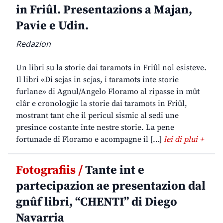
in Friûl. Presentazions a Majan,
Pavie e Udin.
Redazion
Un libri su la storie dai taramots in Friûl nol esisteve.
Il libri «Di scjas in scjas, i taramots inte storie
furlane» di Agnul/Angelo Floramo al ripasse in mût
clâr e cronologjic la storie dai taramots in Friûl,
mostrant tant che il pericul sismic al sedi une
presince costante inte nestre storie. La pene
fortunade di Floramo e acompagne il […]
lei di plui +
Fotografiis /
Tante int e
partecipazion ae presentazion dal
gnûf libri, “CHENTI” di Diego
Navarria