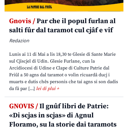
Gnovis /
Par che il popul furlan al
salti fûr dal taramot cul cjâf e vîf
Redazion
Lunis ai 11 di Mai a lis 18,30 te Glesie di Sante Marie
sul Cjiscjel di Udin. Glesie Furlane, cun la
Arcidiocesi di Udine e Clape di Culture Patrie dal
Friûl a 50 agns dal taramot o volìn ricuardâ ducj i
muarts e dutis chês personis che tai agns si son dadis
da fâ par […]
lei di plui +
GNOVIS /
Il gnûf libri de Patrie:
«Di scjas in scjas» di Agnul
Floramo, su la storie dai taramots