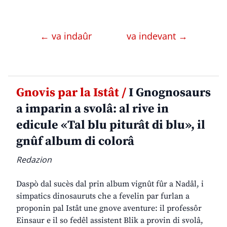
← va indaûr
va indevant →
Gnovis par la Istât /
I Gnognosaurs
a imparin a svolâ: al rive in
edicule «Tal blu piturât di blu», il
gnûf album di colorâ
Redazion
Daspò dal sucès dal prin album vignût fûr a Nadâl, i
simpatics dinosauruts che a fevelin par furlan a
proponin pal Istât une gnove aventure: il professôr
Einsaur e il so fedêl assistent Blik a provin di svolâ,