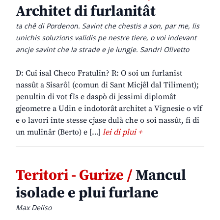
Architet di furlanitât
ta chê di Pordenon. Savint che chestis a son, par me, lis
unichis soluzions validis pe nestre tiere, o voi indevant
ancje savint che la strade e je lungje. Sandri Olivetto
D: Cui isal Checo Fratulin? R: O soi un furlanist
nassût a Sisarôl (comun di Sant Micjêl dal Tiliment);
penultin di vot fîs e daspò di jessimi diplomât
gjeometre a Udin e indotorât architet a Vignesie o vîf
e o lavori inte stesse cjase dulà che o soi nassût, fi di
un mulinâr (Berto) e […]
lei di plui +
Teritori - Gurize /
Mancul
isolade e plui furlane
Max Deliso