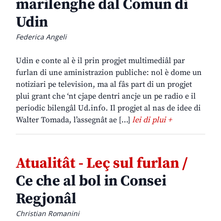
marilenghe dal Comun di
Udin
Federica Angeli
Udin e conte al è il prin progjet multimediâl par
furlan di une aministrazion publiche: nol è dome un
notiziari pe television, ma al fâs part di un progjet
plui grant che ‘nt cjape dentri ancje un pe radio e il
periodic bilengâl Ud.info. Il progjet al nas de idee di
Walter Tomada, l’assegnât ae […]
lei di plui +
Atualitât - Leç sul furlan /
Ce che al bol in Consei
Regjonâl
Christian Romanini