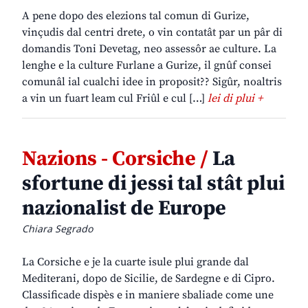
A pene dopo des elezions tal comun di Gurize,
vinçudis dal centri drete, o vin contatât par un pâr di
domandis Toni Devetag, neo assessôr ae culture. La
lenghe e la culture Furlane a Gurize, il gnûf consei
comunâl ial cualchi idee in proposit?? Sigûr, noaltris
a vin un fuart leam cul Friûl e cul […]
lei di plui +
Nazions - Corsiche /
La
sfortune di jessi tal stât plui
nazionalist de Europe
Chiara Segrado
La Corsiche e je la cuarte isule plui grande dal
Mediterani, dopo de Sicilie, de Sardegne e di Cipro.
Classificade dispès e in maniere sbaliade come une