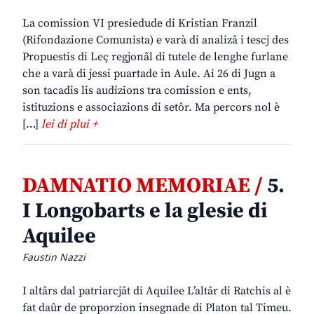
La comission VI presiedude di Kristian Franzil
(Rifondazione Comunista) e varà di analizâ i tescj des
Propuestis di Leç regjonâl di tutele de lenghe furlane
che a varà di jessi puartade in Aule. Ai 26 di Jugn a
son tacadis lis audizions tra comission e ents,
istituzions e associazions di setôr. Ma percors nol è
[…]
lei di plui +
DAMNATIO MEMORIAE /
5.
I Longobarts e la glesie di
Aquilee
Faustin Nazzi
I altârs dal patriarcjât di Aquilee L’altâr di Ratchis al è
fat daûr de proporzion insegnade di Platon tal Timeu.