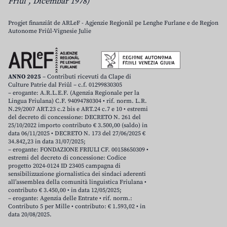
Friûl”, Dicembar 1978)
Progjet finanziât de ARLeF - Agjenzie Regjonâl pe Lenghe Furlane e de Regjon
Autonome Friûl-Vignesie Julie
ANNO 2025
– Contributi ricevuti da Clape di
Culture Patrie dal Friûl – c.f. 01299830305
– erogante: A.R.L.E.F. (Agenzia Regionale per la
Lingua Friulana) C.F. 94094780304 • rif. norm. L.R.
N.29/2007 ART.23 c.2 bis e ART.24 c.7 e 10 • estremi
del decreto di concessione: DECRETO N. 261 del
25/10/2022 importo contributo € 3.500,00 (saldo) in
data 06/11/2025 • DECRETO N. 173 del 27/06/2025 €
34.842,23 in data 31/07/2025;
– erogante: FONDAZIONE FRIULI CF. 00158650309 •
estremi del decreto di concessione: Codice
progetto 2024-0124 ID 23405 campagna di
sensibilizzazione giornalistica dei sindaci aderenti
all’assemblea della comunità linguistica Friulana •
contributo € 3.450,00 • in data 12/05/2025;
– erogante: Agenzia delle Entrate • rif. norm.:
Contributo 5 per Mille • contributo: € 1.593,02 • in
data 20/08/2025.