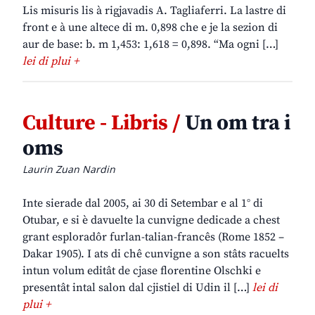
Lis misuris lis à rigjavadis A. Tagliaferri. La lastre di
front e à une altece di m. 0,898 che e je la sezion di
aur de base: b. m 1,453: 1,618 = 0,898. “Ma ogni […]
lei di plui +
Culture - Libris /
Un om tra i
oms
Laurin Zuan Nardin
Inte sierade dal 2005, ai 30 di Setembar e al 1° di
Otubar, e si è davuelte la cunvigne dedicade a chest
grant esploradôr furlan-talian-francês (Rome 1852 –
Dakar 1905). I ats di chê cunvigne a son stâts racuelts
intun volum editât de cjase florentine Olschki e
presentât intal salon dal cjistiel di Udin il […]
lei di
plui +