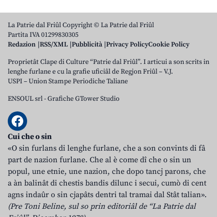
La Patrie dal Friûl Copyright © La Patrie dal Friûl
Partita IVA 01299830305
Redazion
RSS/XML
Pubblicità
Privacy Policy
Cookie Policy
Proprietât Clape di Culture “Patrie dal Friûl”. I articui a son scrits in
lenghe furlane e cu la grafie uficiâl de Regjon Friûl – V.J.
USPI – Union Stampe Periodiche Taliane
ENSOUL srl
-
Grafiche GTower Studio
Cui che o sin
«O sin furlans di lenghe furlane, che a son convints di fâ
part de nazion furlane. Che al è come dî che o sin un
popul, une etnie, une nazion, che dopo tancj parons, che
a àn balinât di chestis bandis dilunc i secui, cumò di cent
agns indaûr o sin cjapâts dentri tal tramai dal Stât talian».
(Pre Toni Beline, sul so prin editoriâl de “La Patrie dal