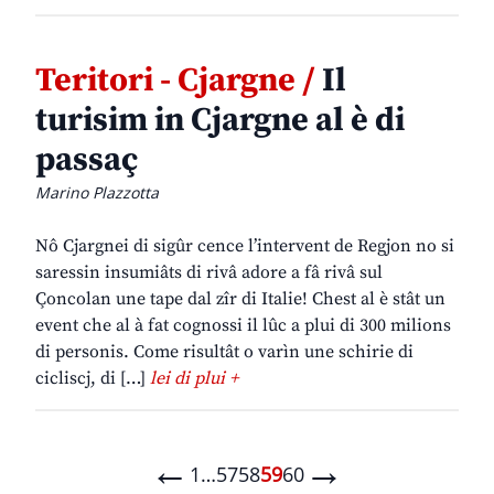
Teritori - Cjargne /
Il
turisim in Cjargne al è di
passaç
Marino Plazzotta
Nô Cjargnei di sigûr cence l’intervent de Regjon no si
saressin insumiâts di rivâ adore a fâ rivâ sul
Çoncolan une tape dal zîr di Italie! Chest al è stât un
event che al à fat cognossi il lûc a plui di 300 milions
di personis. Come risultât o varìn une schirie di
cicliscj, di […]
lei di plui +
←
→
1
…
57
58
59
60