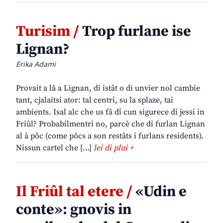
Turisim /
Trop furlane ise
Lignan?
Erika Adami
Provait a lâ a Lignan, di istât o di unvier nol cambie
tant, cjalaitsi ator: tal centri, su la splaze, tai
ambients. Isal alc che us fâ dî cun sigurece di jessi in
Friûl? Probabilmentri no, parcè che di furlan Lignan
al à pôc (come pôcs a son restâts i furlans residents).
Nissun cartel che […]
lei di plui +
Il Friûl tal etere /
«Udin e
conte»: gnovis in