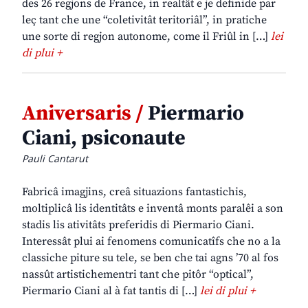
des 26 regjons de France, in realtât e je definide par
leç tant che une “coletivitât teritoriâl”, in pratiche
une sorte di regjon autonome, come il Friûl in […]
lei
di plui +
Aniversaris /
Piermario
Ciani, psiconaute
Pauli Cantarut
Fabricâ imagjins, creâ situazions fantastichis,
moltiplicâ lis identitâts e inventâ monts paralêi a son
stadis lis ativitâts preferidis di Piermario Ciani.
Interessât plui ai fenomens comunicatîfs che no a la
classiche piture su tele, se ben che tai agns ’70 al fos
nassût artistichementri tant che pitôr “optical”,
Piermario Ciani al à fat tantis di […]
lei di plui +