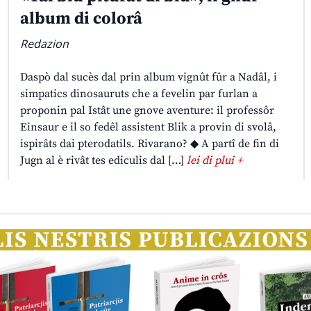
album di colorâ
Redazion
Daspò dal sucès dal prin album vignût fûr a Nadâl, i
simpatics dinosauruts che a fevelin par furlan a
proponin pal Istât une gnove aventure: il professôr
Einsaur e il so fedêl assistent Blik a provin di svolâ,
ispirâts dai pterodatils. Rivarano? ◆ A partî de fin di
Jugn al è rivât tes ediculis dal […]
lei di plui +