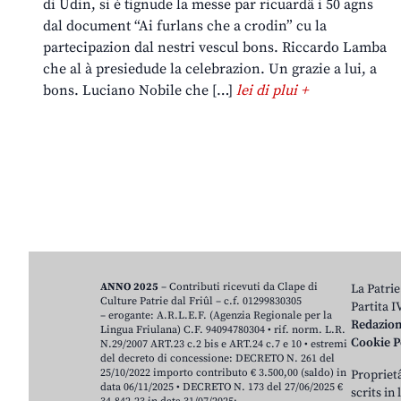
di Udin, si è tignude la messe par ricuardâ i 50 agns
dal document “Ai furlans che a crodin” cu la
partecipazion dal nestri vescul bons. Riccardo Lamba
che al à presiedude la celebrazion. Un grazie a lui, a
bons. Luciano Nobile che […]
lei di plui +
ANNO 2025
– Contributi ricevuti da Clape di
La Patrie
Culture Patrie dal Friûl – c.f. 01299830305
Partita 
– erogante: A.R.L.E.F. (Agenzia Regionale per la
Redazio
Lingua Friulana) C.F. 94094780304 • rif. norm. L.R.
Cookie P
N.29/2007 ART.23 c.2 bis e ART.24 c.7 e 10 • estremi
del decreto di concessione: DECRETO N. 261 del
25/10/2022 importo contributo € 3.500,00 (saldo) in
Proprietâ
data 06/11/2025 • DECRETO N. 173 del 27/06/2025 €
scrits in