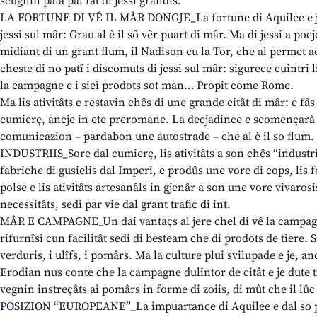
scugnin paiâ pal fat di jessi grandis.
LA FORTUNE DI VÊ IL MÂR DONGJE_La fortune di Aquilee e jer
jessi sul mâr: Grau al è il sô vêr puart di mâr. Ma di jessi a po
midiant di un grant flum, il Nadison cu la Tor, che al permet aes
cheste di no patî i discomuts di jessi sul mâr: sigurece cuintri li
la campagne e i siei prodots sot man… Propit come Rome.
Ma lis ativitâts e restavin chês di une grande citât di mâr: e fâs
cumierç, ancje in ete preromane. La decjadince e scomençarà c
comunicazion – pardabon une autostrade – che al è il so flum.
INDUSTRIIS_Sore dal cumierç, lis ativitâts a son chês “industriâ
fabriche di gusielis dal Imperi, e prodûs une vore di cops, lis f
polse e lis ativitâts artesanâls in gjenâr a son une vore vivarosi
necessitâts, sedi par vie dal grant trafic di int.
MÂR E CAMPAGNE_Un dai vantaçs al jere chel di vê la campagn
rifurnîsi cun facilitât sedi di besteam che di prodots de tiere. S
verduris, i ulîfs, i pomârs. Ma la culture plui svilupade e je, anc
Erodian nus conte che la campagne dulintor de citât e je dute 
vegnin instreçâts ai pomârs in forme di zoiis, di mût che il lûc
POSIZION “EUROPEANE”_La impuartance di Aquilee e dal so pu