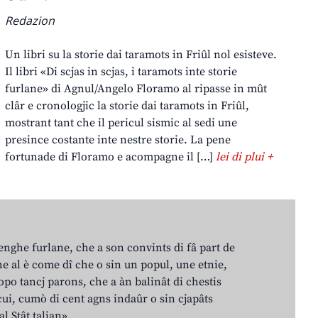
Redazion
Un libri su la storie dai taramots in Friûl nol esisteve.
Il libri «Di scjas in scjas, i taramots inte storie
furlane» di Agnul/Angelo Floramo al ripasse in mût
clâr e cronologjic la storie dai taramots in Friûl,
mostrant tant che il pericul sismic al sedi une
presince costante inte nestre storie. La pene
fortunade di Floramo e acompagne il […]
lei di plui +
lenghe furlane, che a son convints di fâ part de
e al è come dî che o sin un popul, une etnie,
po tancj parons, che a àn balinât di chestis
cui, cumò di cent agns indaûr o sin cjapâts
al Stât talian».