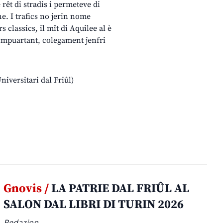
rêt di stradis i permeteve di
he. I trafics no jerin nome
 classics, il mît di Aquilee al è
 impuartant, colegament jenfri
Universitari dal Friûl)
Gnovis /
LA PATRIE DAL FRIÛL AL
SALON DAL LIBRI DI TURIN 2026
Redazion