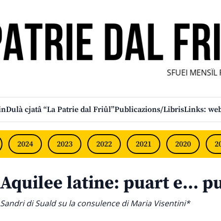
SFUEI MENSÎL FUR
in
Dulà cjatâ “La Patrie dal Friûl”
Publicazions/Libris
Links: web
2024
2023
2022
2021
2020
2
Aquilee latine: puart e… pu
Sandri di Suald su la consulence di Maria Visentini*