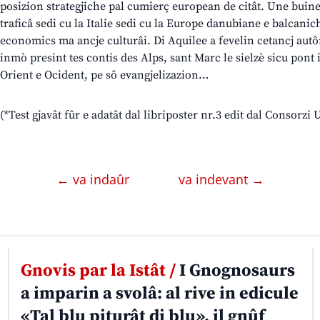
posizion strategjiche pal cumierç european de citât. Une buine 
traficâ sedi cu la Italie sedi cu la Europe danubiane e balcanic
economics ma ancje culturâi. Di Aquilee a fevelin cetancj autôrs
inmò presint tes contis des Alps, sant Marc le sielzè sicu pont
Orient e Ocident, pe sô evangjelizazion…
(*Test gjavât fûr e adatât dal libriposter nr.3 edit dal Consorzi 
← va indaûr
va indevant →
Gnovis par la Istât /
I Gnognosaurs
a imparin a svolâ: al rive in edicule
«Tal blu piturât di blu», il gnûf