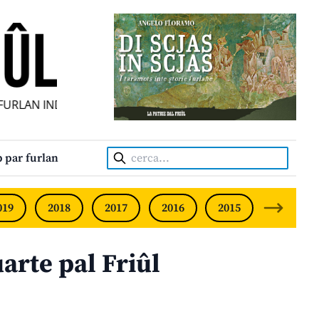
LAN INDIPENDENT • INDEPENDENT FRIULIAN MONTHLY • N
Cerca:
 par furlan
019
2018
2017
2016
2015
2014
arte pal Friûl