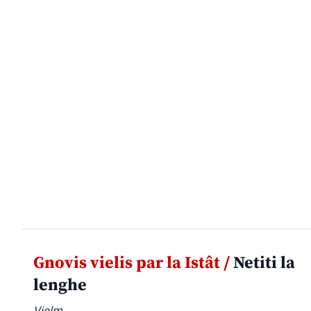
Gnovis vielis par la Istât /
Netiti la
lenghe
Vielm