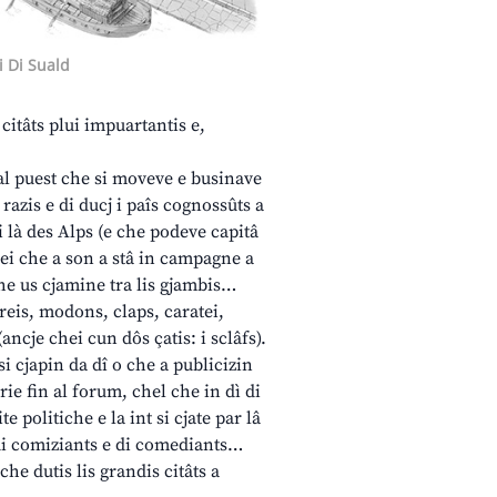
i Di Suald
citâts plui impuartantis e,
l puest che si moveve e businave
razis e di ducj i paîs cognossûts a
i là des Alps (e che podeve capitâ
hei che a son a stâ in campagne a
che us cjamine tra lis gjambis…
breis, modons, claps, caratei,
ncje chei cun dôs çatis: i sclâfs).
si cjapin da dî o che a publicizin
rie fin al forum, chel che in dì di
te politiche e la int si cjate par lâ
 di comiziants e di comediants…
che dutis lis grandis citâts a