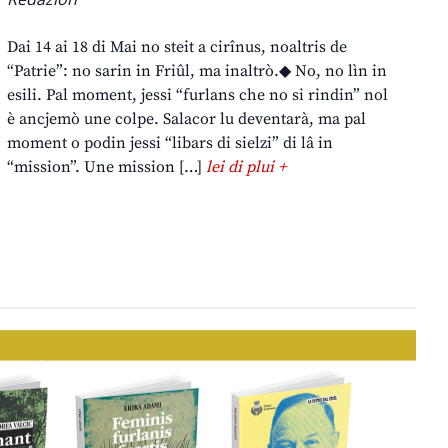
Dai 14 ai 18 di Mai no steit a cirînus, noaltris de
“Patrie”: no sarin in Friûl, ma inaltrò.◆ No, no lìn in
esili. Pal moment, jessi “furlans che no si rindin” nol
è ancjemò une colpe. Salacor lu deventarà, ma pal
moment o podin jessi “libars di sielzi” di lâ in
“mission”. Une mission […]
lei di plui +