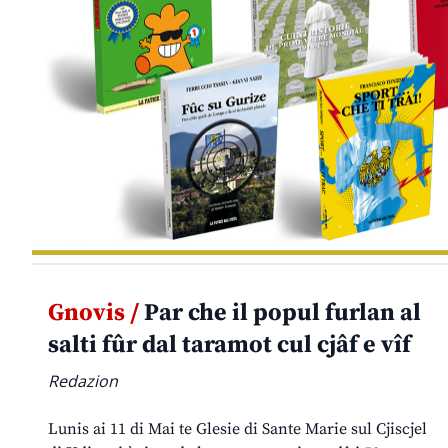
Gnovis /
Par che il popul furlan al
salti fûr dal taramot cul cjâf e vîf
Redazion
Lunis ai 11 di Mai te Glesie di Sante Marie sul Cjiscjel