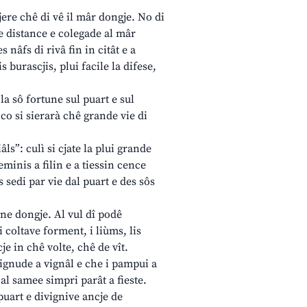
e chê di vê il mâr dongje. No di
cje distance e colegade al mâr
 nâfs di rivâ fin in citât e a
s burascjis, plui facile la difese,
 la sô fortune sul puart e sul
o si sierarà chê grande vie di
ls”: culì si cjate la plui grande
eminis a filin e a tiessin cence
s sedi par vie dal puart e des sôs
e dongje. Al vul dî podê
i coltave forment, i liùms, lis
je in chê volte, chê de vît.
tignude a vignâl e che i pampui a
 al samee simpri parât a fieste.
art e divignive ancje de