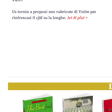
Us tornin a proponi une rubricute di Vielm par
rinfrescasi il cjâf su la lenghe.
lei di plui +