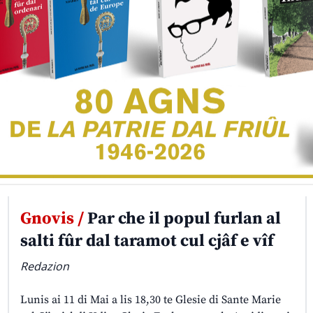
Gnovis /
Par che il popul furlan al
salti fûr dal taramot cul cjâf e vîf
Redazion
Lunis ai 11 di Mai a lis 18,30 te Glesie di Sante Marie