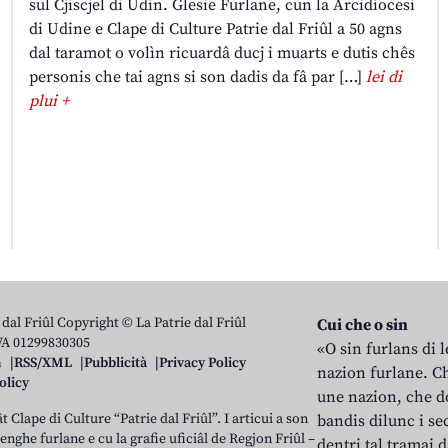
sul Cjiscjel di Udin. Glesie Furlane, cun la Arcidiocesi
di Udine e Clape di Culture Patrie dal Friûl a 50 agns
dal taramot o volìn ricuardâ ducj i muarts e dutis chês
personis che tai agns si son dadis da fâ par […]
lei di
plui +
 dal Friûl Copyright © La Patrie dal Friûl
Cui che o sin
IVA 01299830305
«O sin furlans di 
n
RSS/XML
Pubblicità
Privacy Policy
nazion furlane. Ch
olicy
une nazion, che do
t Clape di Culture “Patrie dal Friûl”. I articui a son
bandis dilunc i se
 lenghe furlane e cu la grafie uficiâl de Regjon Friûl –
dentri tal tramai d