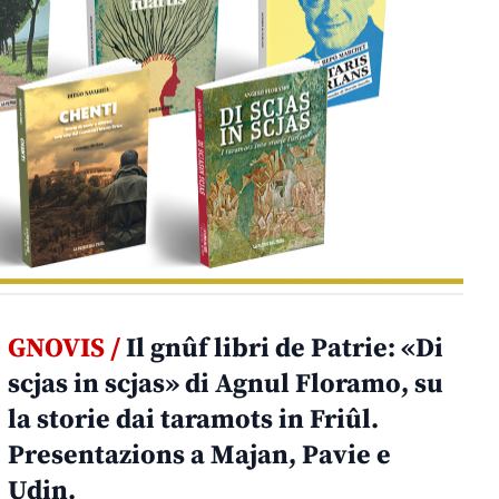
GNOVIS /
Il gnûf libri de Patrie: «Di
scjas in scjas» di Agnul Floramo, su
la storie dai taramots in Friûl.
Presentazions a Majan, Pavie e
Udin.