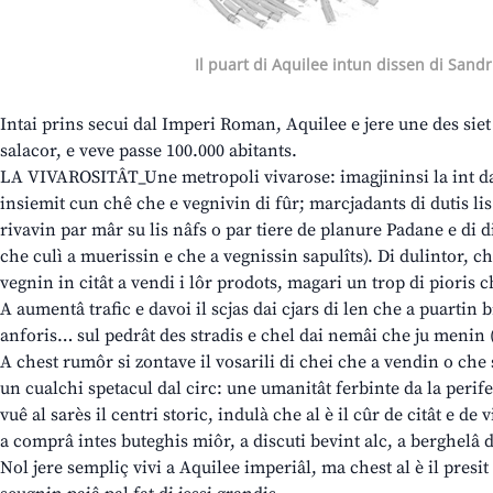
Il puart di Aquilee intun dissen di Sandr
Intai prins secui dal Imperi Roman, Aquilee e jere une des siet 
salacor, e veve passe 100.000 abitants.
LA VIVAROSITÂT_Une metropoli vivarose: imagjininsi la int da
insiemit cun chê che e vegnivin di fûr; marcjadants di dutis lis 
rivavin par mâr su lis nâfs o par tiere de planure Padane e di d
che culì a muerissin e che a vegnissin sapulîts). Di dulintor, c
vegnin in citât a vendi i lôr prodots, magari un trop di pioris 
A aumentâ trafic e davoi il scjas dai cjars di len che a puartin 
anforis… sul pedrât des stradis e chel dai nemâi che ju menin (a
A chest rumôr si zontave il vosarili di chei che a vendin o che 
un cualchi spetacul dal circ: une umanitât ferbinte da la perife
vuê al sarès il centri storic, indulà che al è il cûr de citât e de vi
a comprâ intes buteghis miôr, a discuti bevint alc, a berghelâ
Nol jere sempliç vivi a Aquilee imperiâl, ma chest al è il presit 