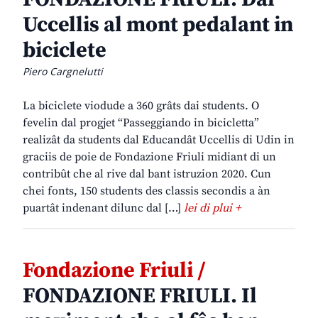
Uccellis al mont pedalant in
biciclete
Piero Cargnelutti
La biciclete viodude a 360 grâts dai students. O
fevelin dal progjet “Passeggiando in bicicletta”
realizât da students dal Educandât Uccellis di Udin in
graciis de poie de Fondazione Friuli midiant di un
contribût che al rive dal bant istruzion 2020. Cun
chei fonts, 150 students des classis secondis a àn
puartât indenant dilunc dal […]
lei di plui +
Fondazione Friuli /
FONDAZIONE FRIULI. Il