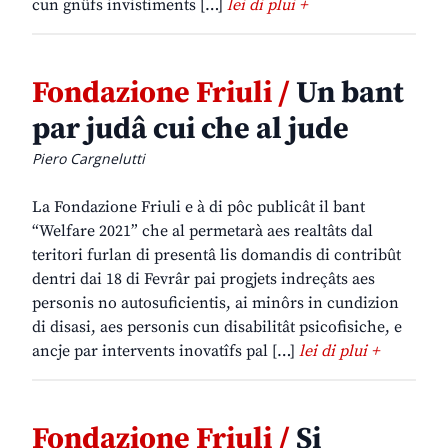
cun gnûfs invistiments […]
lei di plui +
Fondazione Friuli /
Un bant
par judâ cui che al jude
Piero Cargnelutti
La Fondazione Friuli e à di pôc publicât il bant
“Welfare 2021” che al permetarà aes realtâts dal
teritori furlan di presentâ lis domandis di contribût
dentri dai 18 di Fevrâr pai progjets indreçâts aes
personis no autosuficientis, ai minôrs in cundizion
di disasi, aes personis cun disabilitât psicofisiche, e
ancje par intervents inovatîfs pal […]
lei di plui +
Fondazione Friuli /
Si