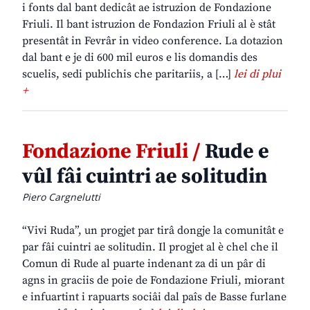
i fonts dal bant dedicât ae istruzion de Fondazione
Friuli. Il bant istruzion de Fondazion Friuli al è stât
presentât in Fevrâr in video conference. La dotazion
dal bant e je di 600 mil euros e lis domandis des
scuelis, sedi publichis che paritariis, a […]
lei di plui
+
Fondazione Friuli /
Rude e
vûl fâi cuintri ae solitudin
Piero Cargnelutti
“Vivi Ruda”, un progjet par tirâ dongje la comunitât e
par fâi cuintri ae solitudin. Il progjet al è chel che il
Comun di Rude al puarte indenant za di un pâr di
agns in graciis de poie de Fondazione Friuli, miorant
e infuartint i rapuarts sociâi dal paîs de Basse furlane