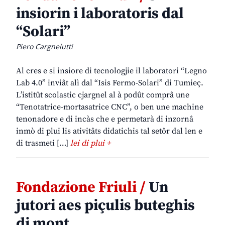
insiorin i laboratoris dal
“Solari”
Piero Cargnelutti
Al cres e si insiore di tecnologjie il laboratori “Legno
Lab 4.0” inviât alì dal “Isis Fermo-Solari” di Tumieç.
L’istitût scolastic cjargnel al à podût comprâ une
“Tenotatrice-mortasatrice CNC”, o ben une machine
tenonadore e di incàs che e permetarà di inzornâ
inmò di plui lis ativitâts didatichis tal setôr dal len e
di trasmeti […]
lei di plui +
Fondazione Friuli /
Un
jutori aes piçulis buteghis
di mont