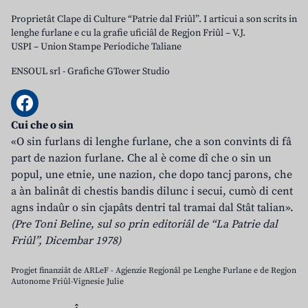
Proprietât Clape di Culture “Patrie dal Friûl”. I articui a son scrits in
lenghe furlane e cu la grafie uficiâl de Regjon Friûl – V.J.
USPI – Union Stampe Periodiche Taliane
ENSOUL srl
-
Grafiche GTower Studio
Cui che o sin
«O sin furlans di lenghe furlane, che a son convints di fâ
part de nazion furlane. Che al è come dî che o sin un
popul, une etnie, une nazion, che dopo tancj parons, che
a àn balinât di chestis bandis dilunc i secui, cumò di cent
agns indaûr o sin cjapâts dentri tal tramai dal Stât talian».
(Pre Toni Beline, sul so prin editoriâl de “La Patrie dal
Friûl”, Dicembar 1978)
Progjet finanziât de ARLeF - Agjenzie Regjonâl pe Lenghe Furlane e de Regjon
Autonome Friûl-Vignesie Julie