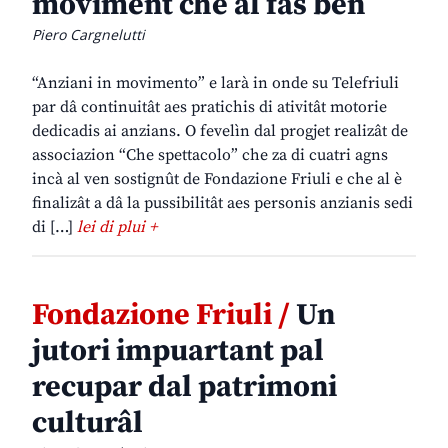
moviment che al fâs ben
Piero Cargnelutti
“Anziani in movimento” e larà in onde su Telefriuli
par dâ continuitât aes pratichis di ativitât motorie
dedicadis ai anzians. O fevelìn dal progjet realizât de
associazion “Che spettacolo” che za di cuatri agns
incà al ven sostignût de Fondazione Friuli e che al è
finalizât a dâ la pussibilitât aes personis anzianis sedi
di […]
lei di plui +
Fondazione Friuli /
Un
jutori impuartant pal
recupar dal patrimoni
culturâl