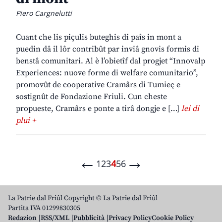
Piero Cargnelutti
Cuant che lis piçulis buteghis di paîs in mont a
puedin dâ il lôr contribût par inviâ gnovis formis di
benstâ comunitari. Al è l’obietîf dal progjet “Innovalp
Experiences: nuove forme di welfare comunitario”,
promovût de cooperative Cramârs di Tumieç e
sostignût de Fondazione Friuli. Cun cheste
propueste, Cramârs e ponte a tirâ dongje e […]
lei di
plui +
←
→
1
2
3
4
5
6
La Patrie dal Friûl Copyright © La Patrie dal Friûl
Partita IVA 01299830305
Redazion
RSS/XML
Pubblicità
Privacy Policy
Cookie Policy