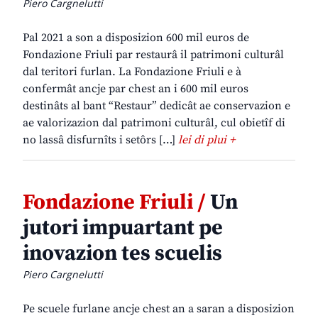
Piero Cargnelutti
Pal 2021 a son a disposizion 600 mil euros de
Fondazione Friuli par restaurâ il patrimoni culturâl
dal teritori furlan. La Fondazione Friuli e à
confermât ancje par chest an i 600 mil euros
destinâts al bant “Restaur” dedicât ae conservazion e
ae valorizazion dal patrimoni culturâl, cul obietîf di
no lassâ disfurnîts i setôrs […]
lei di plui +
Fondazione Friuli /
Un
jutori impuartant pe
inovazion tes scuelis
Piero Cargnelutti
Pe scuele furlane ancje chest an a saran a disposizion