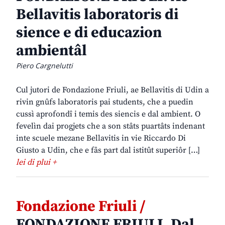
Bellavitis laboratoris di
sience e di educazion
ambientâl
Piero Cargnelutti
Cul jutori de Fondazione Friuli, ae Bellavitis di Udin a
rivin gnûfs laboratoris pai students, che a puedin
cussì aprofondî i temis des siencis e dal ambient. O
fevelìn dai progjets che a son stâts puartâts indenant
inte scuele mezane Bellavitis in vie Riccardo Di
Giusto a Udin, che e fâs part dal istitût superiôr […]
lei di plui +
Fondazione Friuli /
FONDAZIONE FRIULI. Dal