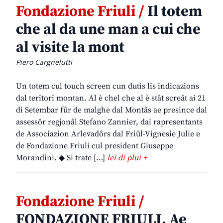
Fondazione Friuli /
Il totem
che al da une man a cui che
al visite la mont
Piero Cargnelutti
Un totem cul touch screen cun dutis lis indicazions
dal teritori montan. Al è chel che al è stât screât ai 21
di Setembar fûr de malghe dal Montâs ae presince dal
assessôr regjonâl Stefano Zannier, dai rapresentants
de Associazion Arlevadôrs dal Friûl-Vignesie Julie e
de Fondazione Friuli cul president Giuseppe
Morandini. ◆ Si trate […]
lei di plui +
Fondazione Friuli /
FONDAZIONE FRIULI. Ae