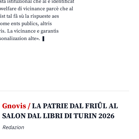
tâ istituzionâl che al è identificât
n welfare di vicinance parcè che al
t tal fâ sù la rispueste aes
come ents publics, altris
is. La vicinance e garantìs
sonalizazion alte». ❚
Gnovis /
LA PATRIE DAL FRIÛL AL
SALON DAL LIBRI DI TURIN 2026
Redazion