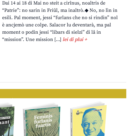
Dai 14 ai 18 di Mai no steit a cirînus, noaltris de
“Patrie”: no sarin in Friûl, ma inaltrò.◆ No, no lìn in
esili. Pal moment, jessi “furlans che no si rindin” nol
è ancjemò une colpe. Salacor lu deventarà, ma pal
moment o podin jessi “libars di sielzi” di lâ in
“mission”. Une mission […]
lei di plui +