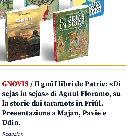
GNOVIS /
Il gnûf libri de Patrie: «Di
scjas in scjas» di Agnul Floramo, su
la storie dai taramots in Friûl.
Presentazions a Majan, Pavie e
Udin.
Redazion