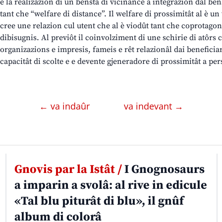
è la realizazion di un benstâ di vicinance a integrazion dal bens
tant che “welfare di distance”. Il welfare di prossimitât al è u
cree une relazion cul utent che al è viodût tant che coprotagonis
dibisugnis. Al previôt il coinvolziment di une schirie di atôrs 
organizazions e impresis, fameis e rêt relazionâl dai beneficiar
capacitât di scolte e e devente gjeneradore di prossimitât a per
← va indaûr
va indevant →
Gnovis par la Istât /
I Gnognosaurs
a imparin a svolâ: al rive in edicule
«Tal blu piturât di blu», il gnûf
album di colorâ