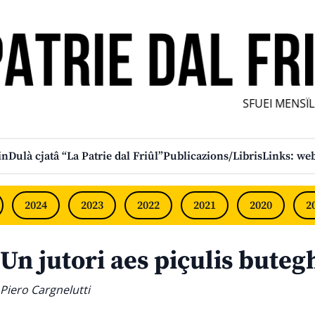
SFUEI MENSÎL 
in
Dulà cjatâ “La Patrie dal Friûl”
Publicazions/Libris
Links: web
2024
2023
2022
2021
2020
2
Un jutori aes piçulis buteg
Piero Cargnelutti