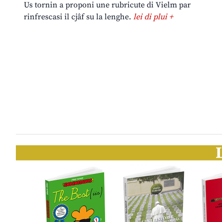
Us tornin a proponi une rubricute di Vielm par
rinfrescasi il cjâf su la lenghe.
lei di plui +