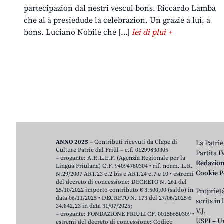
partecipazion dal nestri vescul bons. Riccardo Lamba
che al à presiedude la celebrazion. Un grazie a lui, a
bons. Luciano Nobile che […]
lei di plui +
ANNO 2025
– Contributi ricevuti da Clape di
La Patrie
Culture Patrie dal Friûl – c.f. 01299830305
Partita 
– erogante: A.R.L.E.F. (Agenzia Regionale per la
Redazio
Lingua Friulana) C.F. 94094780304 • rif. norm. L.R.
Cookie P
N.29/2007 ART.23 c.2 bis e ART.24 c.7 e 10 • estremi
del decreto di concessione: DECRETO N. 261 del
25/10/2022 importo contributo € 3.500,00 (saldo) in
Proprietâ
data 06/11/2025 • DECRETO N. 173 del 27/06/2025 €
scrits in
34.842,23 in data 31/07/2025;
V.J.
– erogante: FONDAZIONE FRIULI CF. 00158650309 •
USPI – U
estremi del decreto di concessione: Codice