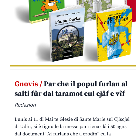
Gnovis /
Par che il popul furlan al
salti fûr dal taramot cul cjâf e vîf
Redazion
Lunis ai 11 di Mai te Glesie di Sante Marie sul Cjiscjel
di Udin, si è tignude la messe par ricuardâ i 50 agns
dal document “Ai furlans che a crodin” cu la