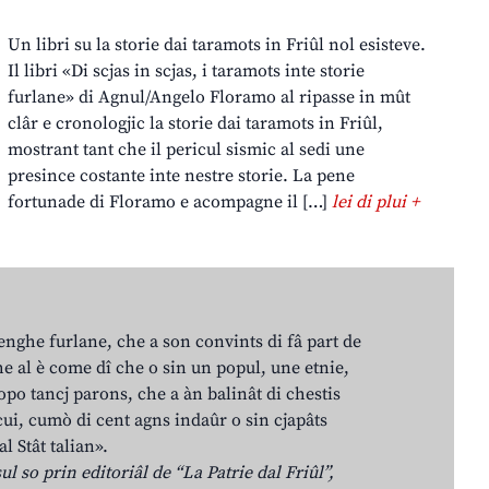
Un libri su la storie dai taramots in Friûl nol esisteve.
Il libri «Di scjas in scjas, i taramots inte storie
furlane» di Agnul/Angelo Floramo al ripasse in mût
clâr e cronologjic la storie dai taramots in Friûl,
mostrant tant che il pericul sismic al sedi une
presince costante inte nestre storie. La pene
fortunade di Floramo e acompagne il […]
lei di plui +
lenghe furlane, che a son convints di fâ part de
e al è come dî che o sin un popul, une etnie,
po tancj parons, che a àn balinât di chestis
cui, cumò di cent agns indaûr o sin cjapâts
al Stât talian».
ul so prin editoriâl de “La Patrie dal Friûl”,