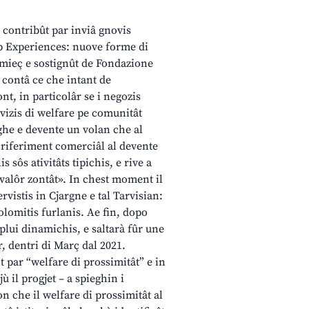
r contribût par inviâ gnovis
alp Experiences: nuove forme di
mieç e sostignût de Fondazione
 contâ ce che intant de
nt, in particolâr se i negozis
vizis di welfare pe comunitât
ghe e devente un volan che al
di riferiment comerciâl al devente
 sôs ativitâts tipichis, e rive a
 valôr zontât». In chest moment il
ervistis in Cjargne e tal Tarvisian:
Dolomitis furlanis. Ae fin, dopo
s plui dinamichis, e saltarà fûr une
r, dentri di Març dal 2021.
t par “welfare di prossimitât” e in
jù il progjet – a spieghin i
on che il welfare di prossimitât al