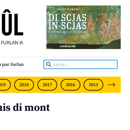
FURLAN INDIPENDENT • INDEPENDENT FRIULIAN MONTHLY •
Cerca:
 par furlan
019
2018
2017
2016
2015
2014
his di mont