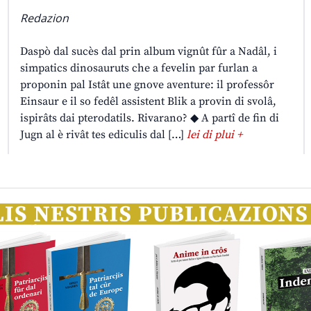
Redazion
Daspò dal sucès dal prin album vignût fûr a Nadâl, i
simpatics dinosauruts che a fevelin par furlan a
proponin pal Istât une gnove aventure: il professôr
Einsaur e il so fedêl assistent Blik a provin di svolâ,
ispirâts dai pterodatils. Rivarano? ◆ A partî de fin di
Jugn al è rivât tes ediculis dal […]
lei di plui +