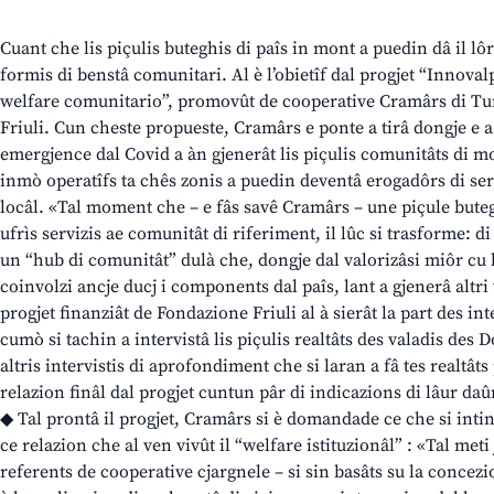
Cuant che lis piçulis buteghis di paîs in mont a puedin dâ il lô
formis di benstâ comunitari. Al è l’obietîf dal progjet “Innov
welfare comunitario”, promovût de cooperative Cramârs di Tu
Friuli. Cun cheste propueste, Cramârs e ponte a tirâ dongje e a
emergjence dal Covid a àn gjenerât lis piçulis comunitâts di mo
inmò operatîfs ta chês zonis a puedin deventâ erogadôrs di ser
locâl. «Tal moment che – e fâs savê Cramârs – une piçule bute
ufrìs servizis ae comunitât di riferiment, il lûc si trasforme: 
un “hub di comunitât” dulà che, dongje dal valorizâsi miôr cu lis
coinvolzi ancje ducj i components dal paîs, lant a gjenerâ altri
progjet finanziât de Fondazione Friuli al à sierât la part des int
cumò si tachin a intervistâ lis piçulis realtâts des valadis des 
altris intervistis di aprofondiment che si laran a fâ tes realtât
relazion finâl dal progjet cuntun pâr di indicazions di lâur daû
◆ Tal prontâ il progjet, Cramârs si è domandade ce che si intin
ce relazion che al ven vivût il “welfare istituzionâl” : «Tal meti 
referents de cooperative cjargnele – si sin basâts su la concezi