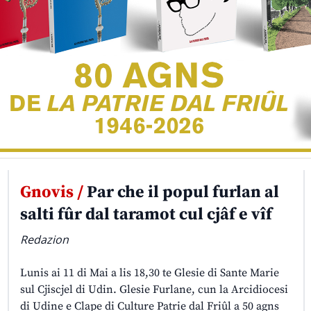
Gnovis /
Par che il popul furlan al
salti fûr dal taramot cul cjâf e vîf
Redazion
Lunis ai 11 di Mai a lis 18,30 te Glesie di Sante Marie
sul Cjiscjel di Udin. Glesie Furlane, cun la Arcidiocesi
di Udine e Clape di Culture Patrie dal Friûl a 50 agns