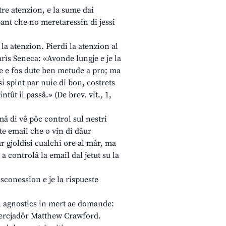
re atenzion, e la sume dai
bant che no meretaressin di jessi
la atenzion. Pierdi la atenzion al
arìs Seneca: «Avonde lungje e je la
 se e fos dute ben metude a pro; ma
si spint par nuie di bon, costrets
tût il passâ.» (De brev. vit., 1,
mâ di vê pôc control sul nestri
inte email che o vin di dâur
r gjoldisi cualchi ore al mâr, ma
 controlâ la email dal jetut su la
disconession e je la rispueste
sin agnostics in mert ae domande:
ricercjadôr Matthew Crawford.