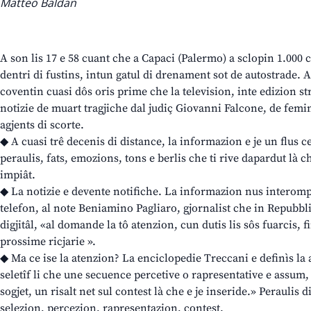
Matteo Baldan
A son lis 17 e 58 cuant che a Capaci (Palermo) a sclopin 1.000 c
dentri di fustins, intun gatul di drenament sot de autostrade. Al
coventin cuasi dôs oris prime che la television, inte edizion st
notizie de muart tragjiche dal judiç Giovanni Falcone, de femi
agjents di scorte.
◆ A cuasi trê decenis di distance, la informazion e je un flus 
peraulis, fats, emozions, tons e berlis che ti rive dapardut là 
impiât.
◆ La notizie e devente notifiche. La informazion nus interomp, 
telefon, al note Beniamino Pagliaro, gjornalist che in Repubbl
digjitâl, «al domande la tô atenzion, cun dutis lis sôs fuarcis, f
prossime ricjarie ».
◆ Ma ce ise la atenzion? La enciclopedie Treccani e definìs la
seletîf li che une secuence percetive o rapresentative e assum, 
sogjet, un risalt net sul contest là che e je inseride.» Peraulis
selezion, percezion, rapresentazion, contest.