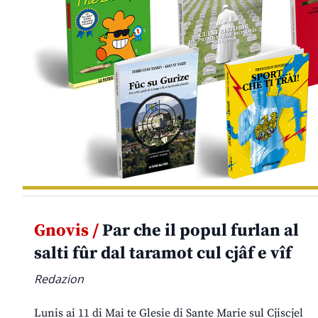
Gnovis /
Par che il popul furlan al
salti fûr dal taramot cul cjâf e vîf
Redazion
Lunis ai 11 di Mai te Glesie di Sante Marie sul Cjiscjel