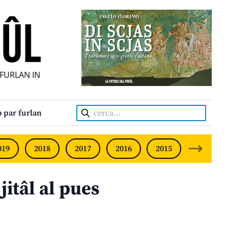
RLAN INDIPENDENT • INDEPENDENT FRIULIAN MONTHLY • 
Cerca:
 par furlan
019
2018
2017
2016
2015
2014
itâl al pues