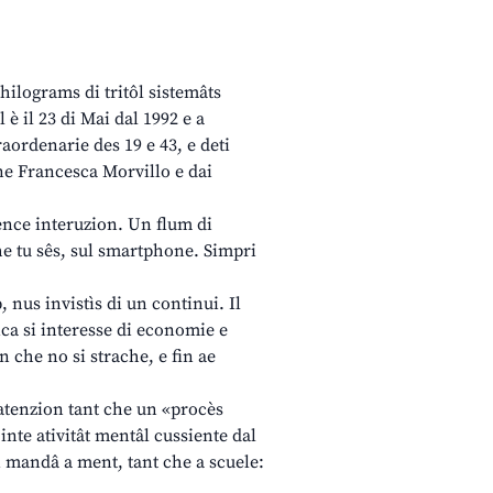
hilograms di tritôl sistemâts
 è il 23 di Mai dal 1992 e a
raordenarie des 19 e 43, e deti
ne Francesca Morvillo e dai
cence interuzion. Un flum di
che tu sês, sul smartphone. Simpri
nus invistìs di un continui. Il
ica si interesse di economie e
in che no si strache, e fin ae
 atenzion tant che un «procès
inte ativitât mentâl cussiente dal
 di mandâ a ment, tant che a scuele: