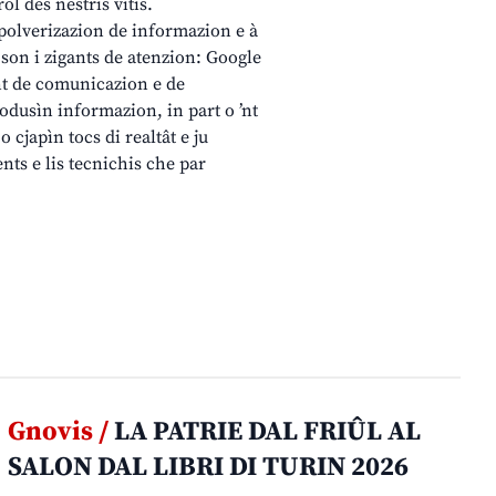
ol des nestris vitis.
a polverizazion de informazion e à
a son i zigants de atenzion: Google
ont de comunicazion e de
odusìn informazion, in part o ’nt
 cjapìn tocs di realtât e ju
nts e lis tecnichis che par
Gnovis /
LA PATRIE DAL FRIÛL AL
SALON DAL LIBRI DI TURIN 2026