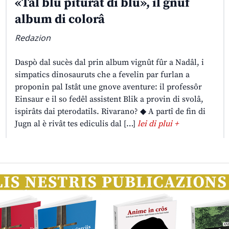
«Tal blu piturât di blu», il gnûf
album di colorâ
Redazion
Daspò dal sucès dal prin album vignût fûr a Nadâl, i
simpatics dinosauruts che a fevelin par furlan a
proponin pal Istât une gnove aventure: il professôr
Einsaur e il so fedêl assistent Blik a provin di svolâ,
ispirâts dai pterodatils. Rivarano? ◆ A partî de fin di
Jugn al è rivât tes ediculis dal […]
lei di plui +