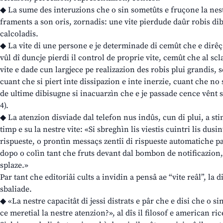
◆ La sume des interuzions che o sin sometûts e fruçone la nest
framents a son oris, zornadis: une vite pierdude daûr robis di
calcoladis.
◆ La vite di une persone e je determinade di cemût che e dirêç 
vûl dî duncje pierdi il control de proprie vite, cemût che al scl
vite e dade cun largjece pe realizazion des robis plui grandis,
cuant che si piert inte dissipazion e inte inerzie, cuant che no 
de ultime dibisugne si inacuarzìn che e je passade cence vênt sin
4).
◆ La atenzion disviade dal telefon nus indûs, cun di plui, a sti
timp e su la nestre vite: «Si sbreghìn lis viestis cuintri lis dus
rispueste, o prontìn messaçs zentîi di rispueste automatiche pa
dopo o colìn tant che fruts devant dal bombon de notificazion, a
splaze.»
Par tant che editoriâi cults a invidin a pensâ ae “vite reâl”, la 
sbaliade.
◆ «La nestre capacitât di jessi distrats e pâr che e disi che o 
ce meretial la nestre atenzion?», al dîs il filosof e american 