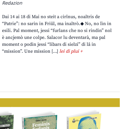
Redazion
Dai 14 ai 18 di Mai no steit a cirînus, noaltris de
“Patrie”: no sarin in Friûl, ma inaltrò.◆ No, no lìn in
esili. Pal moment, jessi “furlans che no si rindin” nol
è ancjemò une colpe. Salacor lu deventarà, ma pal
moment o podin jessi “libars di sielzi” di lâ in
“mission”. Une mission […]
lei di plui +