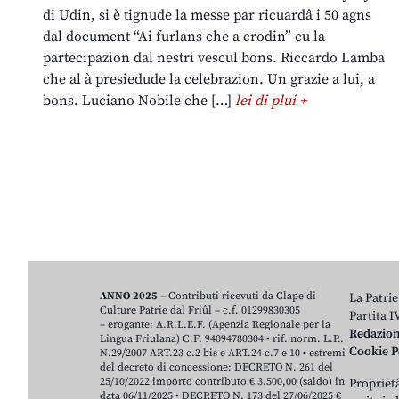
di Udin, si è tignude la messe par ricuardâ i 50 agns
dal document “Ai furlans che a crodin” cu la
partecipazion dal nestri vescul bons. Riccardo Lamba
che al à presiedude la celebrazion. Un grazie a lui, a
bons. Luciano Nobile che […]
lei di plui +
ANNO 2025
– Contributi ricevuti da Clape di
La Patrie
Culture Patrie dal Friûl – c.f. 01299830305
Partita 
– erogante: A.R.L.E.F. (Agenzia Regionale per la
Redazio
Lingua Friulana) C.F. 94094780304 • rif. norm. L.R.
Cookie P
N.29/2007 ART.23 c.2 bis e ART.24 c.7 e 10 • estremi
del decreto di concessione: DECRETO N. 261 del
25/10/2022 importo contributo € 3.500,00 (saldo) in
Proprietâ
data 06/11/2025 • DECRETO N. 173 del 27/06/2025 €