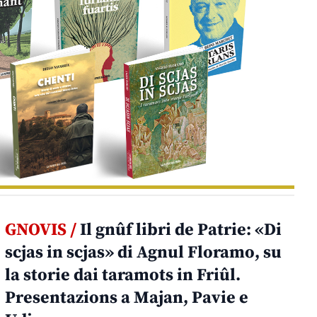
GNOVIS /
Il gnûf libri de Patrie: «Di
scjas in scjas» di Agnul Floramo, su
la storie dai taramots in Friûl.
Presentazions a Majan, Pavie e