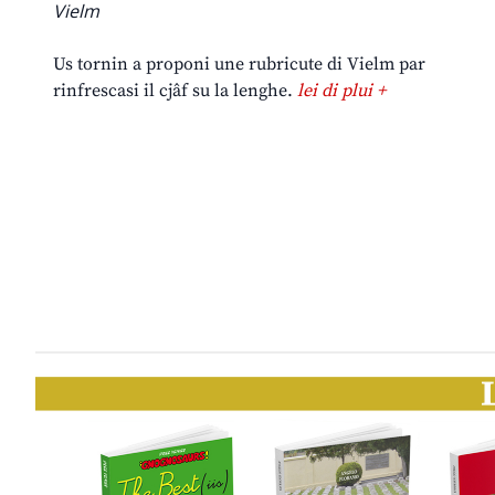
Vielm
Us tornin a proponi une rubricute di Vielm par
rinfrescasi il cjâf su la lenghe.
lei di plui +