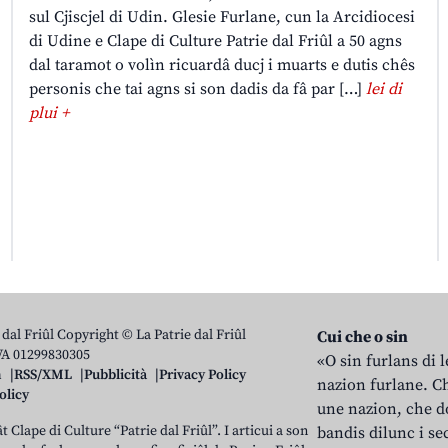
sul Cjiscjel di Udin. Glesie Furlane, cun la Arcidiocesi
di Udine e Clape di Culture Patrie dal Friûl a 50 agns
dal taramot o volìn ricuardâ ducj i muarts e dutis chês
personis che tai agns si son dadis da fâ par […]
lei di
plui +
 dal Friûl Copyright © La Patrie dal Friûl
Cui che o sin
IVA 01299830305
«O sin furlans di 
n
RSS/XML
Pubblicità
Privacy Policy
nazion furlane. Ch
olicy
une nazion, che do
t Clape di Culture “Patrie dal Friûl”. I articui a son
bandis dilunc i se