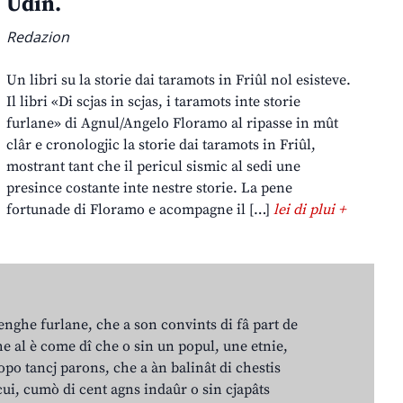
Udin.
Redazion
Un libri su la storie dai taramots in Friûl nol esisteve.
Il libri «Di scjas in scjas, i taramots inte storie
furlane» di Agnul/Angelo Floramo al ripasse in mût
clâr e cronologjic la storie dai taramots in Friûl,
mostrant tant che il pericul sismic al sedi une
presince costante inte nestre storie. La pene
fortunade di Floramo e acompagne il […]
lei di plui +
lenghe furlane, che a son convints di fâ part de
e al è come dî che o sin un popul, une etnie,
po tancj parons, che a àn balinât di chestis
cui, cumò di cent agns indaûr o sin cjapâts