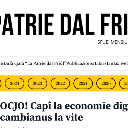
SFUEI MENSÎL FU
in
Dulà cjatâ “La Patrie dal Friûl”
Publicazions/Libris
Links: web
2024
2023
2022
2021
2020
2
OCJO! Capî la economie digj
cambianus la vite