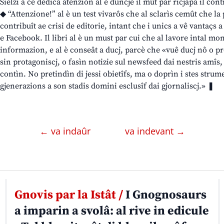
Sielzi a ce dedicâ atenzion al è duncje il mût par ricjapâ il contr
◆ “Attenzione!” al è un test vivarôs che al sclarìs cemût che l
contribuît ae crisi de editorie, intant che i unics a vê vantaçs 
e Facebook. Il libri al è un must par cui che al lavore intal m
informazion, e al è conseât a ducj, parcè che «vuê ducj nô o pr
sin protagoniscj, o fasìn notizie sul newsfeed dai nestris amîs, o
contìn. No pretindìn di jessi obietîfs, ma o doprìn i stes strume
gjenerazions a son stadis domini esclusîf dai gjornaliscj.» ❚
← va indaûr
va indevant →
Gnovis par la Istât /
I Gnognosaurs
a imparin a svolâ: al rive in edicule