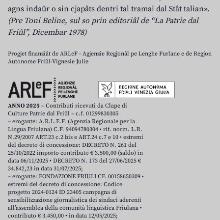
agns indaûr o sin cjapâts dentri tal tramai dal Stât talian».
(Pre Toni Beline, sul so prin editoriâl de “La Patrie dal
Friûl”, Dicembar 1978)
Progjet finanziât de ARLeF - Agjenzie Regjonâl pe Lenghe Furlane e de Regjon
Autonome Friûl-Vignesie Julie
ANNO 2025
– Contributi ricevuti da Clape di
Culture Patrie dal Friûl – c.f. 01299830305
– erogante: A.R.L.E.F. (Agenzia Regionale per la
Lingua Friulana) C.F. 94094780304 • rif. norm. L.R.
N.29/2007 ART.23 c.2 bis e ART.24 c.7 e 10 • estremi
del decreto di concessione: DECRETO N. 261 del
25/10/2022 importo contributo € 3.500,00 (saldo) in
data 06/11/2025 • DECRETO N. 173 del 27/06/2025 €
34.842,23 in data 31/07/2025;
– erogante: FONDAZIONE FRIULI CF. 00158650309 •
estremi del decreto di concessione: Codice
progetto 2024-0124 ID 23405 campagna di
sensibilizzazione giornalistica dei sindaci aderenti
all’assemblea della comunità linguistica Friulana •
contributo € 3.450,00 • in data 12/05/2025;