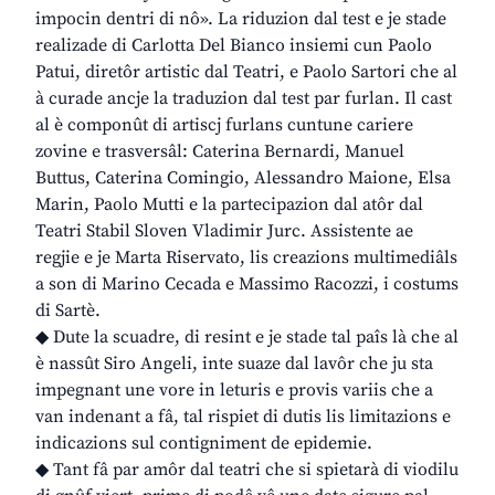
impocin dentri di nô». La riduzion dal test e je stade
realizade di Carlotta Del Bianco insiemi cun Paolo
Patui, diretôr artistic dal Teatri, e Paolo Sartori che al
à curade ancje la traduzion dal test par furlan. Il cast
al è componût di artiscj furlans cuntune cariere
zovine e trasversâl: Caterina Bernardi, Manuel
Buttus, Caterina Comingio, Alessandro Maione, Elsa
Marin, Paolo Mutti e la partecipazion dal atôr dal
Teatri Stabil Sloven Vladimir Jurc. Assistente ae
regjie e je Marta Riservato, lis creazions multimediâls
a son di Marino Cecada e Massimo Racozzi, i costums
di Sartè.
◆ Dute la scuadre, di resint e je stade tal paîs là che al
è nassût Siro Angeli, inte suaze dal lavôr che ju sta
impegnant une vore in leturis e provis variis che a
van indenant a fâ, tal rispiet di dutis lis limitazions e
indicazions sul contigniment de epidemie.
◆ Tant fâ par amôr dal teatri che si spietarà di viodilu