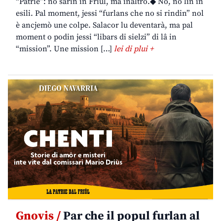
“Patrie”: no sarin in Friûl, ma inaltrò.◆ No, no lìn in
esili. Pal moment, jessi “furlans che no si rindin” nol
è ancjemò une colpe. Salacor lu deventarà, ma pal
moment o podin jessi “libars di sielzi” di lâ in
“mission”. Une mission […]
lei di plui +
Gnovis /
Par che il popul furlan al