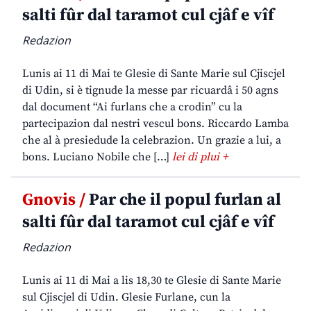
salti fûr dal taramot cul cjâf e vîf
Redazion
Lunis ai 11 di Mai te Glesie di Sante Marie sul Cjiscjel
di Udin, si è tignude la messe par ricuardâ i 50 agns
dal document “Ai furlans che a crodin” cu la
partecipazion dal nestri vescul bons. Riccardo Lamba
che al à presiedude la celebrazion. Un grazie a lui, a
bons. Luciano Nobile che […]
lei di plui +
Gnovis /
Par che il popul furlan al
salti fûr dal taramot cul cjâf e vîf
Redazion
Lunis ai 11 di Mai a lis 18,30 te Glesie di Sante Marie
sul Cjiscjel di Udin. Glesie Furlane, cun la