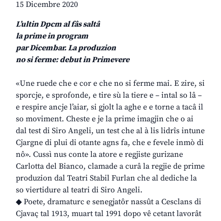
15 Dicembre 2020
L’ultin Dpcm al fâs saltâ
la prime in program
par Dicembar. La produzion
no si ferme: debut in Primevere
«Une ruede che e cor e che no si ferme mai. E zire, si
sporcje, e sprofonde, e tire sù la tiere e – intal so lâ –
e respire ancje l’aiar, si gjolt la aghe e e torne a tacâ il
so moviment. Cheste e je la prime imagjin che o ai
dal test di Siro Angeli, un test che al à lis lidrîs intune
Cjargne di plui di otante agns fa, che e fevele inmò di
nô». Cussì nus conte la atore e regjiste gurizane
Carlotta del Bianco, clamade a curâ la regjie de prime
produzion dal Teatri Stabil Furlan che al dediche la
so viertidure al teatri di Siro Angeli.
◆ Poete, dramaturc e senegjatôr nassût a Cesclans di
Cjavaç tal 1913, muart tal 1991 dopo vê cetant lavorât