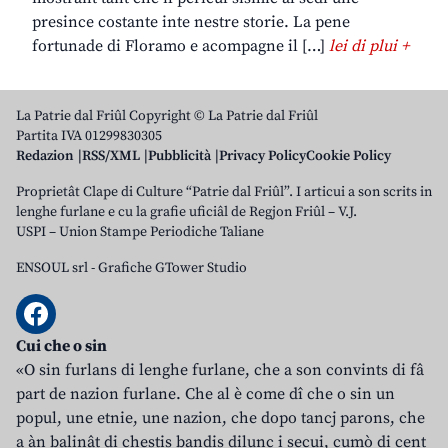
presince costante inte nestre storie. La pene
fortunade di Floramo e acompagne il […]
lei di plui +
La Patrie dal Friûl Copyright © La Patrie dal Friûl
Partita IVA 01299830305
Redazion
RSS/XML
Pubblicità
Privacy Policy
Cookie Policy
Proprietât Clape di Culture “Patrie dal Friûl”. I articui a son scrits in
lenghe furlane e cu la grafie uficiâl de Regjon Friûl – V.J.
USPI – Union Stampe Periodiche Taliane
ENSOUL srl
-
Grafiche GTower Studio
Cui che o sin
«O sin furlans di lenghe furlane, che a son convints di fâ
part de nazion furlane. Che al è come dî che o sin un
popul, une etnie, une nazion, che dopo tancj parons, che
a àn balinât di chestis bandis dilunc i secui, cumò di cent