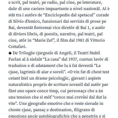
e scrit, pal teatri, pe radio, pal cine, pe leterature,
daûr di une cariere impuartante a nivel nazionâl. Al è
stât tra i autôrs de “Enciclopedie dal spetacul” curade
di Silvio d’Amico, funzionari dai servizis di prose pe
Rai, deventât fintremai vice diretôr di Rai 1, e autôr
di diviers libris, di poesiis, narative, pal teatri, pal
cine, atôr in “Marie Zef”, il film dal 1981 di Vittorio
Cottafavi.
◆ De Trilogjie cjargnele di Angeli, il Teatri Stabil
Furlan al à sielzût “La casa” dal 1937, cuntun lavôr di
traduzion e di adatament che lu à fat deventâ “La
cjase, lagrimis di aiar e soreli”. «O vin fat di chest test
cetant biel un drame psicologjic, gjavant i aspiets
naturalistics propris de scriture zovanîl dal autôr par
fânt une opare cence timp, cui personaçs che a àn
une tension che si môf “cence mai crevâsi dal dut la
vite”. Une gjeografie emotive che e reste sierade in
cheste cjase, passaç e destinazion, filigrane di
emozions ancje autobiografichis che a penetrin e si