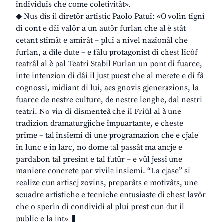
individuis che come coletivitât».
◆ Nus dîs il diretôr artistic Paolo Patui: «O volìn tignî
di cont e dâi valôr a un autôr furlan che al è stât
cetant stimât e amirât – plui a nivel nazionâl che
furlan, a dîle dute – e fâlu protagonist di chest licôf
teatrâl al è pal Teatri Stabil Furlan un pont di fuarce,
inte intenzion di dâi il just puest che al merete e di fâ
cognossi, midiant di lui, aes gnovis gjenerazions, la
fuarce de nestre culture, de nestre lenghe, dal nestri
teatri. No vin di dismenteâ che il Friûl al à une
tradizion dramaturgjiche impuartante, e cheste
prime – tal insiemi di une programazion che e cjale
in lunc e in larc, no dome tal passât ma ancje e
pardabon tal presint e tal futûr – e vûl jessi une
maniere concrete par vivile insiemi. “La cjase” si
realize cun artiscj zovins, preparâts e motivâts, une
scuadre artistiche e tecniche entusiaste di chest lavôr
che o sperìn di condividi al plui prest cun dut il
public e la int» ❚