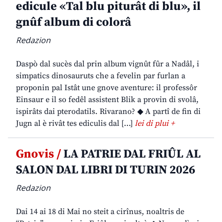
edicule «Tal blu piturât di blu», il
gnûf album di colorâ
Redazion
Daspò dal sucès dal prin album vignût fûr a Nadâl, i
simpatics dinosauruts che a fevelin par furlan a
proponin pal Istât une gnove aventure: il professôr
Einsaur e il so fedêl assistent Blik a provin di svolâ,
ispirâts dai pterodatils. Rivarano? ◆ A partî de fin di
Jugn al è rivât tes ediculis dal […]
lei di plui +
Gnovis /
LA PATRIE DAL FRIÛL AL
SALON DAL LIBRI DI TURIN 2026
Redazion
Dai 14 ai 18 di Mai no steit a cirînus, noaltris de