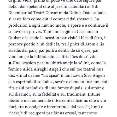
di gnûf viert, prime di podê vê une date sigure pal
debut dal spetacul che al jere in calendari ai 5 di
Dicembar tal Teatri Giovanni da Udine. Date saltade,
si reste fers come dut il compart dal spetacul. La
produzion a ogni mût no mole, e spere e e continue il
so lavôr di provis. Tant che la gjite a Cesclans in
Otubar e je stade la ocasion par visitâ i lûcs di Siro, il
percors poetic a lui dedicât, tra i prâts di Atom e lis
stradis dal paîs, par jentrâ dentri de sô cjase, par
viodi ancje la biblioteche e altris lûcs de sô vite.
◆ Une ocasion par incuintrâ ancje la sô int, come la
femine Alida Airaghi Angeli che sul toc teatrâl nus
dîs: «Intal drame “La cjase” il tant zovin Siro Angeli
al à esprimût il so judizi, sevêr e clement insiemi, sui
rîts e sui prejudizis di une famee di paîs, sul amôr e
sul disamôr, su la fedeltât e sul tradiment. Intune
dissidie mai comedade intes contradizions che o vin
ducj, tra nostalgjie e insoference dal passât, limit o
ricercje di recuperâ par fânus cressi, tant come