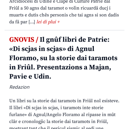
Arcidiocesi di Udine e Clape di Culture Patrie dal
Friûl a 50 agns dal taramot o volìn ricuardâ ducj i
muarts e dutis chês personis che tai agns si son dadis
da fâ par […]
lei di plui +
GNOVIS /
Il gnûf libri de Patrie:
«Di scjas in scjas» di Agnul
Floramo, su la storie dai taramots
in Friûl. Presentazions a Majan,
Pavie e Udin.
Redazion
Un libri su la storie dai taramots in Friûl nol esisteve.
Il libri «Di scjas in scjas, i taramots inte storie
furlane» di Agnul/Angelo Floramo al ripasse in mût
clâr e cronologjic la storie dai taramots in Friûl,
mostrant tant che il pericul sismic al sedi une