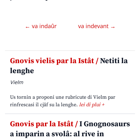
← va indaûr
va indevant →
Gnovis vielis par la Istât /
Netiti la
lenghe
Vielm
Us tornin a proponi une rubricute di Vielm par
rinfrescasi il cjâf su la lenghe.
lei di plui +
Gnovis par la Istât /
I Gnognosaurs
a imparin a svolâ: al rive in