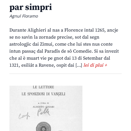
par simpri
Agnul Floramo
Durante Alighieri al nas a Florence intal 1265, ancje
se no savìn la zornade precise, sot dal segn
astrologjic dai Zimui, come che lui stes nus conte
intun passaç dal Paradîs de sô Comedie. Si sa invezit
che al è muart vie pe gnot dai 13 di Setembar dal
1321, esiliât a Ravene, ospit dai […]
lei di plui +