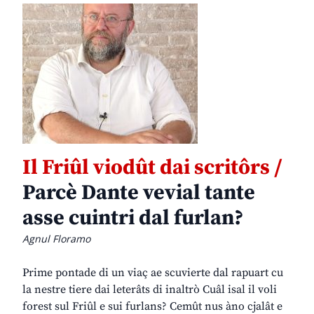
Il Friûl viodût dai scritôrs /
Parcè Dante vevial tante
asse cuintri dal furlan?
Agnul Floramo
Prime pontade di un viaç ae scuvierte dal rapuart cu
la nestre tiere dai leterâts di inaltrò Cuâl isal il voli
forest sul Friûl e sui furlans? Cemût nus àno cjalât e