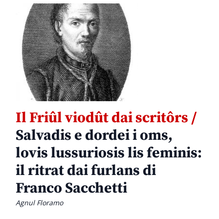
Il Friûl viodût dai scritôrs /
Salvadis e dordei i oms,
lovis lussuriosis lis feminis:
il ritrat dai furlans di
Franco Sacchetti
Agnul Floramo