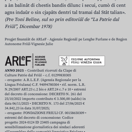
a àn balinât di chestis bandis dilunc i secui, cumò di cent
agns indaûr o sin cjapâts dentri tal tramai dal Stât talian».
(Pre Toni Beline, sul so prin editoriâl de “La Patrie dal
Friûl”, Dicembar 1978)
Progjet finanziât de ARLeF - Agjenzie Regjonâl pe Lenghe Furlane e de Regjon
Autonome Friûl-Vignesie Julie
ANNO 2025
– Contributi ricevuti da Clape di
Culture Patrie dal Friûl – c.f. 01299830305
– erogante: A.R.L.E.F. (Agenzia Regionale per la
Lingua Friulana) C.F. 94094780304 • rif. norm. L.R.
N.29/2007 ART.23 c.2 bis e ART.24 c.7 e 10 • estremi
del decreto di concessione: DECRETO N. 261 del
25/10/2022 importo contributo € 3.500,00 (saldo) in
data 06/11/2025 • DECRETO N. 173 del 27/06/2025 €
34.842,23 in data 31/07/2025;
– erogante: FONDAZIONE FRIULI CF. 00158650309 •
estremi del decreto di concessione: Codice
progetto 2024-0124 ID 23405 campagna di
sensibilizzazione giornalistica dei sindaci aderenti
all’assemblea della comunità linguistica Friulana •