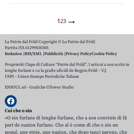
→
1
2
3
La Patrie dal Friûl Copyright © La Patrie dal Friûl
Partita IVA 01299830305
Redazion
RSS/XML
Pubblicità
Privacy Policy
Cookie Policy
Proprietât Clape di Culture “Patrie dal Friûl”. I articui a son scrits in
lenghe furlane e cu la grafie uficiâl de Regjon Friûl – V.J.
USPI – Union Stampe Periodiche Taliane
ENSOUL srl
-
Grafiche GTower Studio
Cui che o sin
«O sin furlans di lenghe furlane, che a son convints di fâ
part de nazion furlane. Che al è come dî che o sin un
popul, une etnie, une nazion, che dopo tancj parons, che