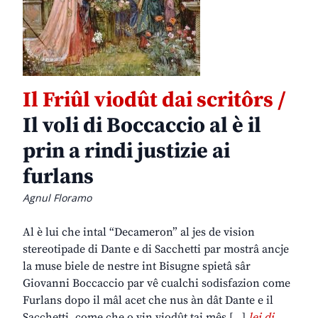
Il Friûl viodût dai scritôrs /
Il voli di Boccaccio al è il
prin a rindi justizie ai
furlans
Agnul Floramo
Al è lui che intal “Decameron” al jes de vision
stereotipade di Dante e di Sacchetti par mostrâ ancje
la muse biele de nestre int Bisugne spietâ sâr
Giovanni Boccaccio par vê cualchi sodisfazion come
Furlans dopo il mâl acet che nus àn dât Dante e il
Sacchetti, come che o vin viodût tai mês […]
lei di