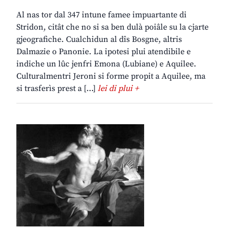
Al nas tor dal 347 intune famee impuartante di
Stridon, citât che no si sa ben dulà poiâle su la cjarte
gjeografiche. Cualchidun al dîs Bosgne, altris
Dalmazie o Panonie. La ipotesi plui atendibile e
indiche un lûc jenfri Emona (Lubiane) e Aquilee.
Culturalmentri Jeroni si forme propit a Aquilee, ma
si trasferìs prest a […]
lei di plui +