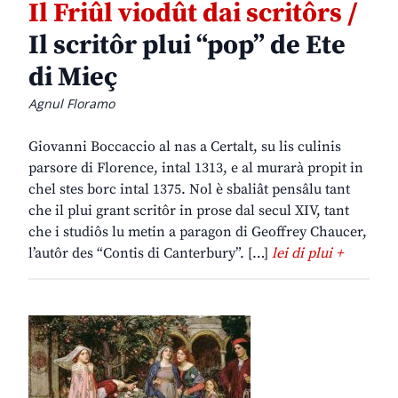
Il Friûl viodût dai scritôrs /
Il scritôr plui “pop” de Ete
di Mieç
Agnul Floramo
Giovanni Boccaccio al nas a Certalt, su lis culinis
parsore di Florence, intal 1313, e al murarà propit in
chel stes borc intal 1375. Nol è sbaliât pensâlu tant
che il plui grant scritôr in prose dal secul XIV, tant
che i studiôs lu metin a paragon di Geoffrey Chaucer,
l’autôr des “Contis di Canterbury”. […]
lei di plui +