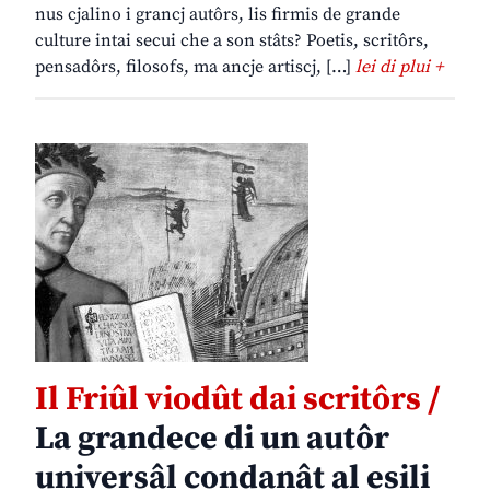
nus cjalino i grancj autôrs, lis firmis de grande
culture intai secui che a son stâts? Poetis, scritôrs,
pensadôrs, filosofs, ma ancje artiscj, […]
lei di plui +
Il Friûl viodût dai scritôrs /
La grandece di un autôr
universâl condanât al esili