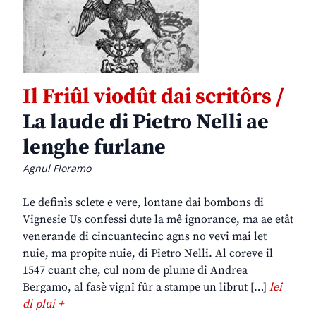
Il Friûl viodût dai scritôrs /
La laude di Pietro Nelli ae
lenghe furlane
Agnul Floramo
Le definìs sclete e vere, lontane dai bombons di
Vignesie Us confessi dute la mê ignorance, ma ae etât
venerande di cincuantecinc agns no vevi mai let
nuie, ma propite nuie, di Pietro Nelli. Al coreve il
1547 cuant che, cul nom de plume di Andrea
Bergamo, al fasè vignî fûr a stampe un librut […]
lei
di plui +