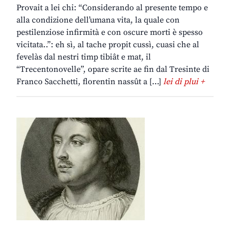
Provait a lei chi: “Considerando al presente tempo e
alla condizione dell’umana vita, la quale con
pestilenziose infirmità e con oscure morti è spesso
vicitata..”: eh sì, al tache propit cussì, cuasi che al
fevelàs dal nestri timp tibiât e mat, il
“Trecentonovelle”, opare scrite ae fin dal Tresinte di
Franco Sacchetti, florentin nassût a […]
lei di plui +