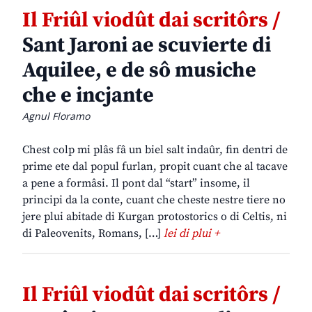
Il Friûl viodût dai scritôrs /
Sant Jaroni ae scuvierte di
Aquilee, e de sô musiche
che e incjante
Agnul Floramo
Chest colp mi plâs fâ un biel salt indaûr, fin dentri de
prime ete dal popul furlan, propit cuant che al tacave
a pene a formâsi. Il pont dal “start” insome, il
principi da la conte, cuant che cheste nestre tiere no
jere plui abitade di Kurgan protostorics o di Celtis, ni
di Paleovenits, Romans, […]
lei di plui +
Il Friûl viodût dai scritôrs /