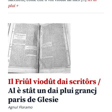
plui +
Il Friûl viodût dai scritôrs /
Al è stât un dai plui grancj
paris de Glesie
Agnul Floramo