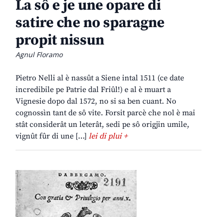
La sô e je une opare di
satire che no sparagne
propit nissun
Agnul Floramo
Pietro Nelli al è nassût a Siene intal 1511 (ce date
incredibile pe Patrie dal Friûl!) e al è muart a
Vignesie dopo dal 1572, no si sa ben cuant. No
cognossìn tant de sô vite. Forsit parcè che nol è mai
stât considerât un leterât, sedi pe sô origjin umile,
vignût fûr di une […]
lei di plui +