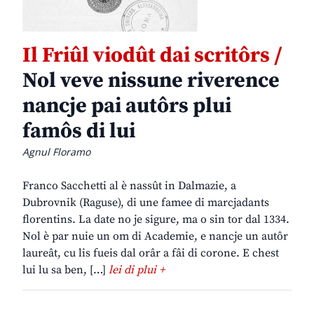
Il Friûl viodût dai scritôrs /
Nol veve nissune riverence
nancje pai autôrs plui
famôs di lui
Agnul Floramo
Franco Sacchetti al è nassût in Dalmazie, a
Dubrovnik (Raguse), di une famee di marcjadants
florentins. La date no je sigure, ma o sin tor dal 1334.
Nol è par nuie un om di Academie, e nancje un autôr
laureât, cu lis fueis dal orâr a fâi di corone. E chest
lui lu sa ben, […]
lei di plui +