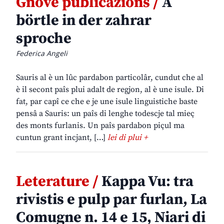
Gnove publicazions /
A
börtle in der zahrar
sproche
Federica Angeli
Sauris al è un lûc pardabon particolâr, cundut che al
è il secont paîs plui adalt de regjon, al è une isule. Di
fat, par capî ce che e je une isule linguistiche baste
pensâ a Sauris: un paîs di lenghe todescje tal mieç
des monts furlanis. Un paîs pardabon piçul ma
cuntun grant incjant, […]
lei di plui +
Leterature /
Kappa Vu: tra
rivistis e pulp par furlan, La
Comugne n. 14 e 15, Niari di