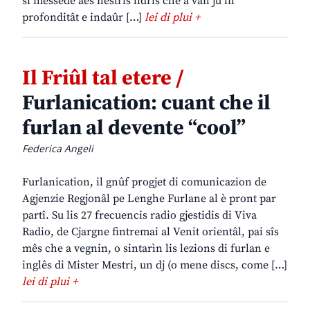
si messede aes nestris lidrîs che a van jù in
profonditât e indaûr […]
lei di plui +
Il Friûl tal etere /
Furlanication: cuant che il
furlan al devente “cool”
Federica Angeli
Furlanication, il gnûf progjet di comunicazion de
Agjenzie Regjonâl pe Lenghe Furlane al è pront par
partî. Su lis 27 frecuencis radio gjestidis di Viva
Radio, de Cjargne fintremai al Venit orientâl, pai sîs
mês che a vegnin, o sintarìn lis lezions di furlan e
inglês di Mister Mestri, un dj (o mene discs, come […]
lei di plui +