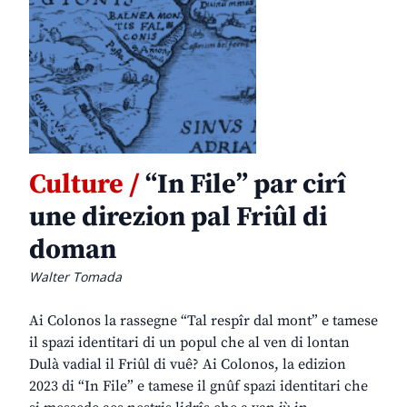
Culture /
“In File” par cirî
une direzion pal Friûl di
doman
Walter Tomada
Ai Colonos la rassegne “Tal respîr dal mont” e tamese
il spazi identitari di un popul che al ven di lontan
Dulà vadial il Friûl di vuê? Ai Colonos, la edizion
2023 di “In File” e tamese il gnûf spazi identitari che