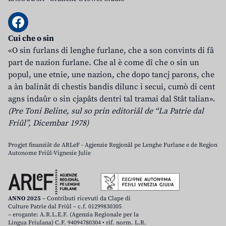
Cui che o sin
«O sin furlans di lenghe furlane, che a son convints di fâ
part de nazion furlane. Che al è come dî che o sin un
popul, une etnie, une nazion, che dopo tancj parons, che
a àn balinât di chestis bandis dilunc i secui, cumò di cent
agns indaûr o sin cjapâts dentri tal tramai dal Stât talian».
(Pre Toni Beline, sul so prin editoriâl de “La Patrie dal
Friûl”, Dicembar 1978)
Progjet finanziât de ARLeF - Agjenzie Regjonâl pe Lenghe Furlane e de Regjon
Autonome Friûl-Vignesie Julie
ANNO 2025
– Contributi ricevuti da Clape di
Culture Patrie dal Friûl – c.f. 01299830305
– erogante: A.R.L.E.F. (Agenzia Regionale per la
Lingua Friulana) C.F. 94094780304 • rif. norm. L.R.