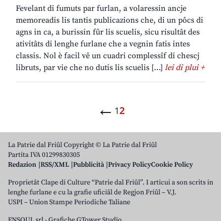
Fevelant di fumuts par furlan, a volaressin ancje
memoreadis lis tantis publicazions che, di un pôcs di
agns in ca, a burissin fûr lis scuelis, sicu risultât des
ativitâts di lenghe furlane che a vegnin fatis intes
classis. Nol è facil vê un cuadri complessîf di chescj
libruts, par vie che no dutis lis scuelis […]
lei di plui +
←
1
2
La Patrie dal Friûl Copyright © La Patrie dal Friûl
Partita IVA 01299830305
Redazion
RSS/XML
Pubblicità
Privacy Policy
Cookie Policy
Proprietât Clape di Culture “Patrie dal Friûl”. I articui a son scrits in
lenghe furlane e cu la grafie uficiâl de Regjon Friûl – V.J.
USPI – Union Stampe Periodiche Taliane
ENSOUL srl
-
Grafiche GTower Studio