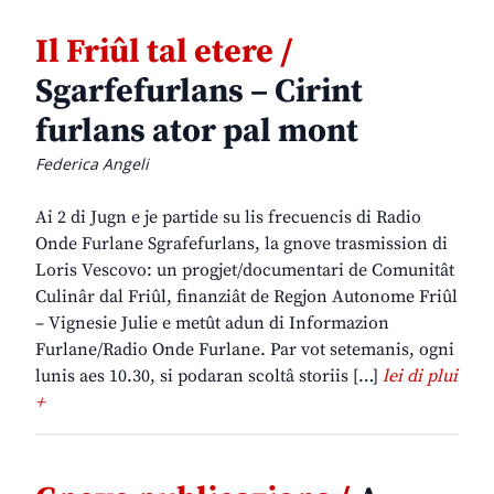
Il Friûl tal etere /
Sgarfefurlans – Cirint
furlans ator pal mont
Federica Angeli
Ai 2 di Jugn e je partide su lis frecuencis di Radio
Onde Furlane Sgrafefurlans, la gnove trasmission di
Loris Vescovo: un progjet/documentari de Comunitât
Culinâr dal Friûl, finanziât de Regjon Autonome Friûl
– Vignesie Julie e metût adun di Informazion
Furlane/Radio Onde Furlane. Par vot setemanis, ogni
lunis aes 10.30, si podaran scoltâ storiis […]
lei di plui
+