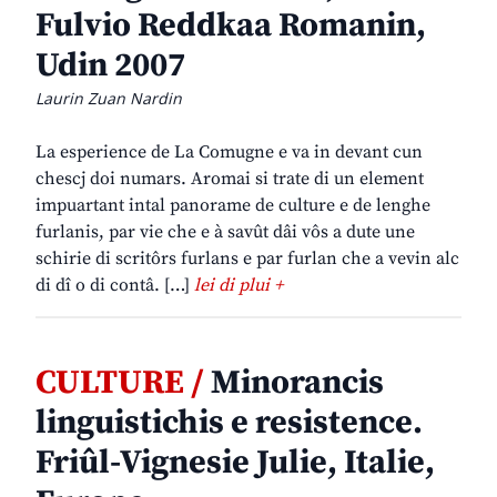
Fulvio Reddkaa Romanin,
Udin 2007
Laurin Zuan Nardin
La esperience de La Comugne e va in devant cun
chescj doi numars. Aromai si trate di un element
impuartant intal panorame de culture e de lenghe
furlanis, par vie che e à savût dâi vôs a dute une
schirie di scritôrs furlans e par furlan che a vevin alc
di dî o di contâ. […]
lei di plui +
CULTURE /
Minorancis
linguistichis e resistence.
Friûl-Vignesie Julie, Italie,