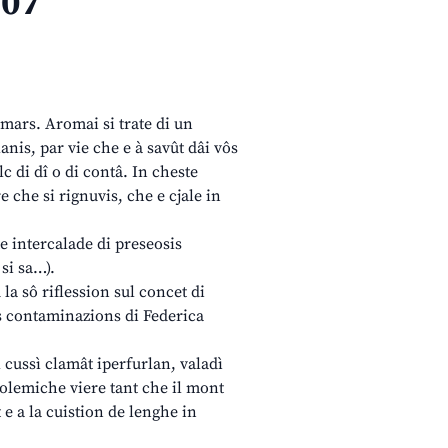
007
mars. Aromai si trate di un
nis, par vie che e à savût dâi vôs
lc di dî o di contâ. In cheste
re che si rignuvis, che e cjale in
ite intercalade di preseosis
si sa…).
la sô riflession sul concet di
sôs contaminazions di Federica
 cussì clamât iperfurlan, valadì
olemiche viere tant che il mont
t e a la cuistion de lenghe in