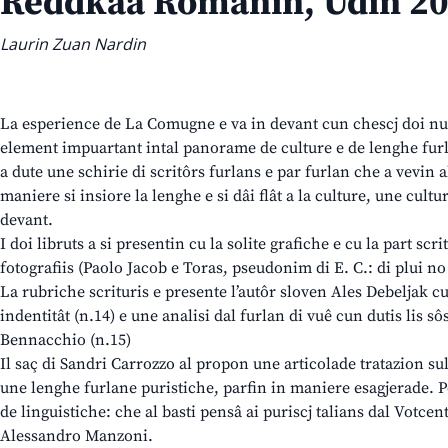
Reddkaa Romanin, Udin 2
Laurin Zuan Nardin
La esperience de La Comugne e va in devant cun chescj doi nu
element impuartant intal panorame de culture e de lenghe furla
a dute une schirie di scritôrs furlans e par furlan che a vevin a
maniere si insiore la lenghe e si dâi flât a la culture, une cultu
devant.
I doi libruts a si presentin cu la solite grafiche e cu la part scr
fotografiis (Paolo Jacob e Toras, pseudonim di E. C.: di plui no 
La rubriche scrituris e presente l’autôr sloven Ales Debeljak cu 
indentitât (n.14) e une analisi dal furlan di vuê cun dutis lis 
Bennacchio (n.15)
Il saç di Sandri Carrozzo al propon une articolade tratazion sul
une lenghe furlane puristiche, parfin in maniere esagjerade. P
de linguistiche: che al basti pensâ ai puriscj talians dal Votcen
Alessandro Manzoni.