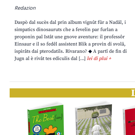
Redazion
Daspò dal sucès dal prin album vignût fûr a Nadâl, i
simpatics dinosauruts che a fevelin par furlan a
proponin pal Istât une gnove aventure: il professôr
Einsaur e il so fedêl assistent Blik a provin di svolâ,
ispirâts dai pterodatils. Rivarano? ◆ A partî de fin di
Jugn al è rivât tes ediculis dal […]
lei di plui +