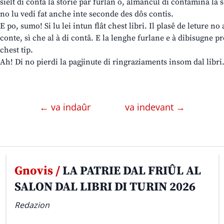
sielt di contâ la storie par furlan o, almancul di contaminâ la s
no lu vedi fat anche inte seconde des dôs contis.
E po, sumo! Si lu lei intun flât chest libri. Il plasê de leture no
conte, sì che al à di contâ. E la lenghe furlane e à dibisugne pr
chest tip.
Ah! Di no pierdi la pagjinute di ringraziaments insom dal libri
← va indaûr
va indevant →
Gnovis /
LA PATRIE DAL FRIÛL AL
SALON DAL LIBRI DI TURIN 2026
Redazion