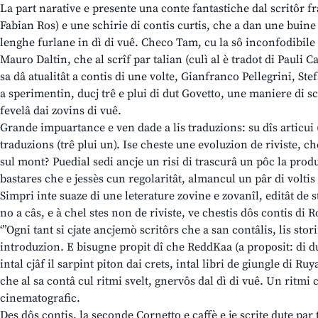
La part narative e presente una conte fantastiche dal scritôr 
Fabian Ros) e une schirie di contis curtis, che a dan une buine
lenghe furlane in dì di vuê. Checo Tam, cu la sô inconfodibile
Mauro Daltin, che al scrîf par talian (culì al è tradot di Pauli Ca
sa dâ atualitât a contis di une volte, Gianfranco Pellegrini, S
a sperimentin, ducj trê e plui di dut Govetto, une maniere di sc
fevelâ dai zovins di vuê.
Grande impuartance e ven dade a lis traduzions: su dîs articui (
traduzions (trê plui un). Ise cheste une evoluzion de riviste, ch
sul mont? Puedial sedi ancje un risi di trascurâ un pôc la prod
bastares che e jessès cun regolaritât, almancul un pâr di voltis 
Simpri inte suaze di une leterature zovine e zovanîl, editât de 
no a câs, e à chel stes non de riviste, ve chestis dôs contis di 
‘”Ogni tant si cjate ancjemò scritôrs che a san contâlis, lis sto
introduzion. E bisugne propit dî che ReddKaa (a proposit: di d
intal cjâf il sarpint piton dai crets, intal libri de giungle di R
che al sa contâ cul ritmi svelt, gnervôs dal dì di vuê. Un ritmi 
cinematografic.
Des dôs contis, la seconde Cornetto e caffè e je scrite dute par t