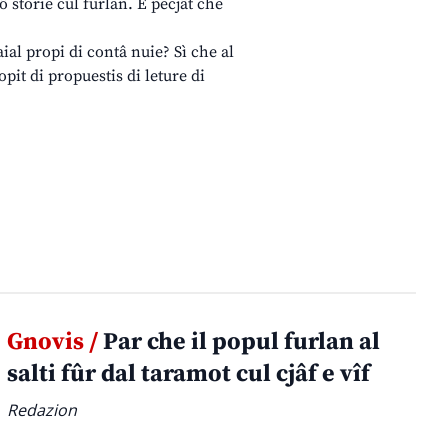
ô storie cul furlan. E pecjât che
 aial propi di contâ nuie? Sì che al
opit di propuestis di leture di
.
Gnovis /
Par che il popul furlan al
salti fûr dal taramot cul cjâf e vîf
Redazion