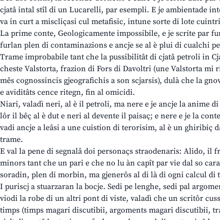
cjatâ intal stîl di un Lucarelli, par esempli. E je ambientade int
va in curt a miscliçasi cul metafisic, intune sorte di lote cuintr
La prime conte, Geologicamente impossibile, e je scrite par furl
furlan plen di contaminazions e ancje se al è plui di cualchi p
Trame improbabile tant che la pussibilitât di cjatâ petroli in C
cheste Valstorta, frazion di Fors di Davoltri (une Valstorta mi 
mês cognossincis gjeografichis a son scjarsis), dulà che la gno
e aviditâts cence ritegn, fin al omicidi.
Niari, valadì neri, al è il petroli, ma nere e je ancje la anime d
lôr il bêç al è dut e neri al devente il paisaç; e nere e je la con
vadi ancje a leâsi a une cuistion di terorisim, al è un ghiribiç d
trame.
E val la pene di segnalâ doi personaçs straodenaris: Alido, il fr
minors tant che un pari e che no lu àn capît par vie dal so cara
soradin, plen di morbin, ma gjenerôs al di là di ogni calcul di
I puriscj a stuarzaran la bocje. Sedi pe lenghe, sedi pal argoment
viodi la robe di un altri pont di viste, valadì che un scritôr cu
timps (timps magari discutibii, argoments magari discutibii, tra