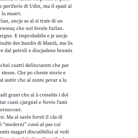
e periferie di Udin, ma il spazi al
i la muart.
an, ancje se al si trate di un
ersonaç che nol fevele furlan.
jargne. E improbabile e je ancje
risulte des bandis di Manià, ma lis
ve dal petroli e discjadene bramis
i chei cuatri delincuents che par
te stesse. Che po cheste storie e
al autôr che al zonte pevar a la
adi grant che al à cressûts i doi
tar cussì cjargnel e Nevio l‘amì
 tornecont.
. Ma al sarès forsit il câs di
ssì “moderni” cussì al pas cui
mis magari discutibilis) al vedi