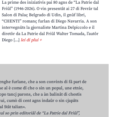
La prime des iniziativis pai 80 agns de “La Patrie dal
Friûl” (1946-2026). O vin presentât ai 27 di Fevrâr tal
Salon di Palaç Belgrado di Udin, il gnûf libri,
“CHENTI” romanç furlan di Diego Navarria. A son
intervegnûts la gjornaliste Martina Delpiccolo e il
diretôr da La Patrie dal Friûl Walter Tomada, l’autôr
Diego […]
lei di plui +
lenghe furlane, che a son convints di fâ part de
e al è come dî che o sin un popul, une etnie,
po tancj parons, che a àn balinât di chestis
cui, cumò di cent agns indaûr o sin cjapâts
al Stât talian».
ul so prin editoriâl de “La Patrie dal Friûl”,