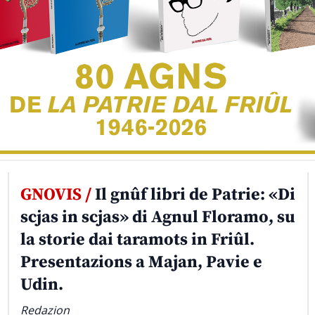
GNOVIS /
Il gnûf libri de Patrie: «Di
scjas in scjas» di Agnul Floramo, su
la storie dai taramots in Friûl.
Presentazions a Majan, Pavie e
Udin.
Redazion