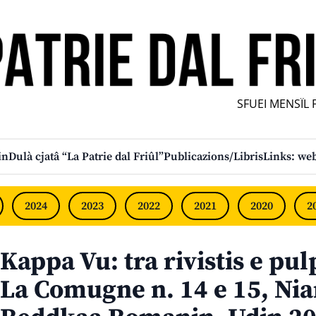
SFUEI MENSÎL FUR
in
Dulà cjatâ “La Patrie dal Friûl”
Publicazions/Libris
Links: web
2024
2023
2022
2021
2020
2
Kappa Vu: tra rivistis e pul
La Comugne n. 14 e 15, Niar