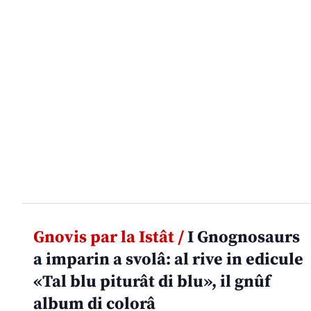
Gnovis par la Istât /
I Gnognosaurs
a imparin a svolâ: al rive in edicule
«Tal blu piturât di blu», il gnûf
album di colorâ