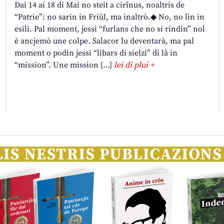
Dai 14 ai 18 di Mai no steit a cirînus, noaltris de
“Patrie”: no sarin in Friûl, ma inaltrò.◆ No, no lìn in
esili. Pal moment, jessi “furlans che no si rindin” nol
è ancjemò une colpe. Salacor lu deventarà, ma pal
moment o podin jessi “libars di sielzi” di lâ in
“mission”. Une mission […]
lei di plui +