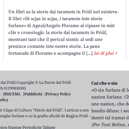
Un libri su la storie dai taramots in Friûl nol esisteve.
Il libri «Di scjas in scjas, i taramots inte storie
furlane» di Agnul/Angelo Floramo al ripasse in mût
clâr e cronologjic la storie dai taramots in Friûl,
mostrant tant che il pericul sismic al sedi une
presince costante inte nestre storie. La pene
fortunade di Floramo e acompagne il […]
lei di plui +
 dal Friûl Copyright © La Patrie dal Friûl
Cui che o sin
IVA 01299830305
«O sin furlans di 
n
RSS/XML
Pubblicità
Privacy Policy
nazion furlane. Ch
olicy
une nazion, che do
t Clape di Culture “Patrie dal Friûl”. I articui a son
bandis dilunc i se
 lenghe furlane e cu la grafie uficiâl de Regjon Friûl –
dentri tal tramai d
(Pre Toni Beline, s
nion Stampe Periodiche Taliane