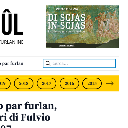
LAN INDIPENDENT • INDEPENDENT FRIULIAN MONTHLY • N
Cerca:
 par furlan
019
2018
2017
2016
2015
2014
p par furlan,
i di Fulvio