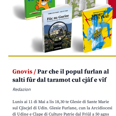
Gnovis /
Par che il popul furlan al
salti fûr dal taramot cul cjâf e vîf
Redazion
Lunis ai 11 di Mai a lis 18,30 te Glesie di Sante Marie
sul Cjiscjel di Udin. Glesie Furlane, cun la Arcidiocesi
di Udine e Clape di Culture Patrie dal Friûl a 50 agns