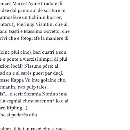
francês Marcel Aymé (tradote di
 idee dal panoram de scriture in
 atmosfere un tichinin horror,
ntarut), Pierluigi Visintin, che al
tefano Gasti e Massimo Govetto, che
rivi che e fotografe la maniere di
cinc plui cinc), ben cuatri a son
e e ponte a vierzisi simpri di plui
uzion locâl? Nissune pôre: al
ad an e al sarès puest par ducj.
stesse Kappa Vu inte golaine che,
Romanin, two pulp tales.
riis”… e scrîf Stefania Nonino inte
ulà vegnial chest sorenon? Jo o ai
uyard Kipling…)
che si podarès dîlu
alian, il talian ruspi che si pues