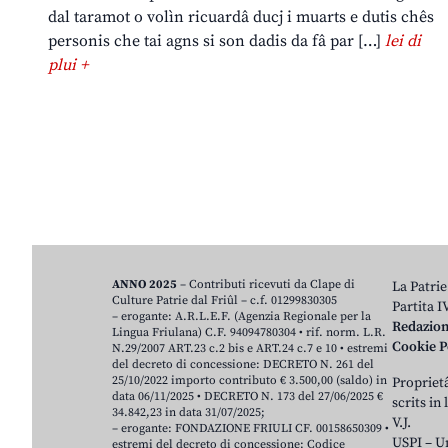
dal taramot o volìn ricuardâ ducj i muarts e dutis chês
personis che tai agns si son dadis da fâ par […]
lei di
plui +
ANNO 2025
– Contributi ricevuti da Clape di
La Patrie
Culture Patrie dal Friûl – c.f. 01299830305
Partita 
– erogante: A.R.L.E.F. (Agenzia Regionale per la
Redazio
Lingua Friulana) C.F. 94094780304 • rif. norm. L.R.
Cookie P
N.29/2007 ART.23 c.2 bis e ART.24 c.7 e 10 • estremi
del decreto di concessione: DECRETO N. 261 del
25/10/2022 importo contributo € 3.500,00 (saldo) in
Proprietâ
data 06/11/2025 • DECRETO N. 173 del 27/06/2025 €
scrits in
34.842,23 in data 31/07/2025;
V.J.
– erogante: FONDAZIONE FRIULI CF. 00158650309 •
USPI – U
estremi del decreto di concessione: Codice