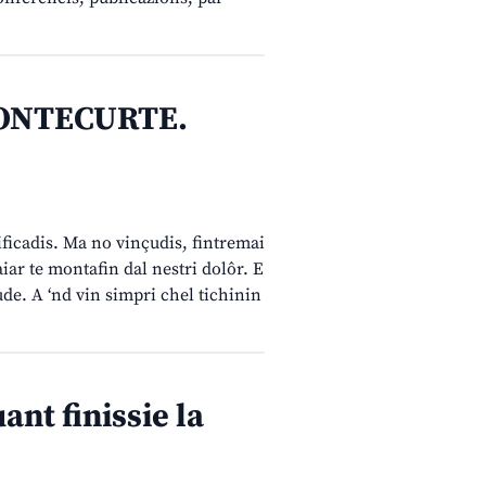
CONTECURTE.
ificadis. Ma no vinçudis, fintremai
aiar te montafin dal nestri dolôr. E
de. A ‘nd vin simpri chel tichinin
t finissie la