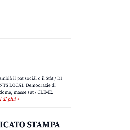
iâ il pat sociâl o il Stât / DI
ENTS LOCÂI. Democrazie di
o dome, masse sut / CLIME.
i di plui +
ICATO STAMPA