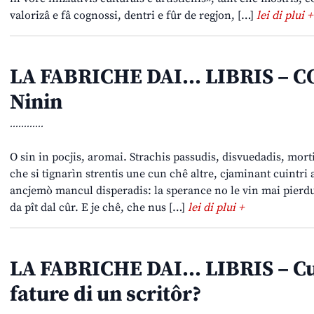
valorizâ e fâ cognossi, dentri e fûr de regjon, […]
lei di plui +
LA FABRICHE DAI… LIBRIS – 
Ninin
............
O sin in pocjis, aromai. Strachis passudis, disvuedadis, mort
che si tignarìn strentis une cun chê altre, cjaminant cuintri 
ancjemò mancul disperadis: la sperance no le vin mai pierdu
da pît dal cûr. E je chê, che nus […]
lei di plui +
LA FABRICHE DAI… LIBRIS – Cuan
fature di un scritôr?