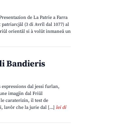
 Presentazion de La Patrie a Farra
patriarcjâl (3 di Avrîl dal 1077) al
Friûl orientâl si à volût inmaneâ un
i Bandieris
s espressions dal jessi furlan,
une imagjin dal Friûl
 caraterizin, il test de
 lavôr che la jurie dal […]
lei di