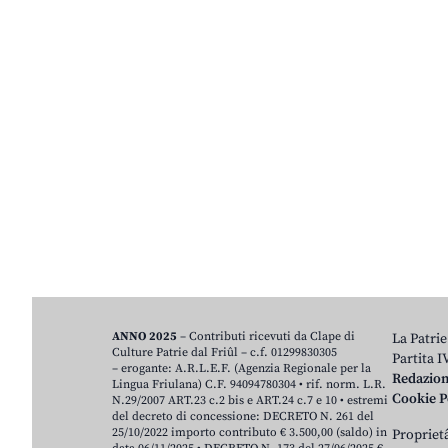
ANNO 2025
– Contributi ricevuti da Clape di
La Patrie
Culture Patrie dal Friûl – c.f. 01299830305
Partita 
– erogante: A.R.L.E.F. (Agenzia Regionale per la
Redazio
Lingua Friulana) C.F. 94094780304 • rif. norm. L.R.
Cookie P
N.29/2007 ART.23 c.2 bis e ART.24 c.7 e 10 • estremi
del decreto di concessione: DECRETO N. 261 del
25/10/2022 importo contributo € 3.500,00 (saldo) in
Proprietâ