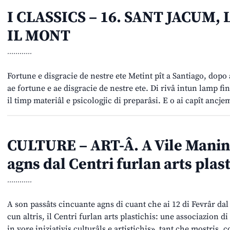
I CLASSICS – 16. SANT JACUM, 
IL MONT
............
Fortune e disgracie de nestre ete Metint pît a Santiago, dopo 
ae fortune e ae disgracie de nestre ete. Di rivâ intun lamp fi
il timp materiâl e psicologjic di preparâsi. E o ai capît ancj
CULTURE – ART-Â. A Vile Manin 
agns dal Centri furlan arts plas
............
A son passâts cincuante agns di cuant che ai 12 di Fevrâr dal
cun altris, il Centri furlan arts plastichis: une associazion d
in vore iniziativis culturâls e artistichis», tant che mostris,