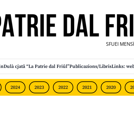
SFUEI MENSÎL 
in
Dulà cjatâ “La Patrie dal Friûl”
Publicazions/Libris
Links: web
2024
2023
2022
2021
2020
2