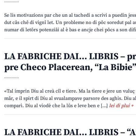
............
Se lis motivazions par che un al tachedi a scrivi a puedin jess
dut câs chê di vignî let. Un probleme no di pôc soredut pal a
numar di letôrs potenziâi al è bas e ancje chei pôcs a son difi
LA FABRICHE DAI… LIBRIS – pre
pre Checo Placerean, “La Bibie
............
«Tal imprin Diu al creà cîl e tiere. Ma la tiere e jere un vuluç
mâr, e il spirt di Diu al svualampave parsore des aghis. Diu al 
comparì. Diu al viodè che la lûs e leve ben e […]
lei di plui +
LA FABRICHE DAI… LIBRIS – “Am