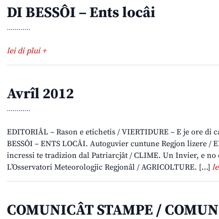
DI BESSÔI – Ents locâi
............
lei di plui +
Avrîl 2012
............
EDITORIÂL – Rason e etichetis / VIERTIDURE – E je ore di camb
BESSÔI – ENTS LOCÂI. Autoguvier cuntune Regjon lizere / 
incressi te tradizion dal Patriarcjât / CLIME. Un Invier, e n
L’Osservatori Meteorologjic Regjonâl / AGRICOLTURE. […]
le
COMUNICÂT STAMPE / COMUN