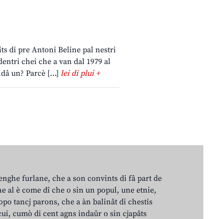
rits di pre Antoni Beline pal nestri
dentri chei che a van dal 1979 al
andâ un? Parcè […]
lei di plui +
lenghe furlane, che a son convints di fâ part de
e al è come dî che o sin un popul, une etnie,
po tancj parons, che a àn balinât di chestis
cui, cumò di cent agns indaûr o sin cjapâts