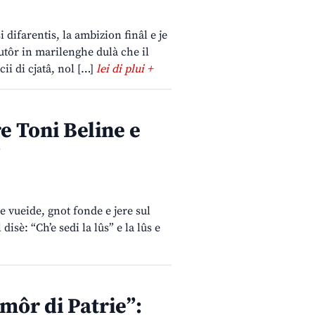
i difarentis, la ambizion finâl e je
utôr in marilenghe dulà che il
cii di cjatâ, nol […]
lei di plui +
 Toni Beline e
”
 e vueide, gnot fonde e jere sul
disè: “Ch’e sedi la lûs” e la lûs e
ôr di Patrie”: