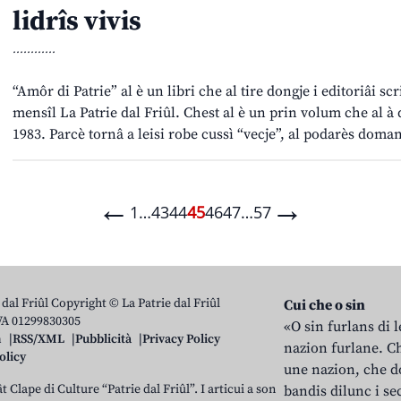
lidrîs vivis
............
“Amôr di Patrie” al è un libri che al tire dongje i editoriâi sc
mensîl La Patrie dal Friûl. Chest al è un prin volum che al à 
1983. Parcè tornâ a leisi robe cussì “vecje”, al podarès dom
←
→
1
…
43
44
45
46
47
…
57
 dal Friûl Copyright © La Patrie dal Friûl
Cui che o sin
IVA 01299830305
«O sin furlans di 
n
RSS/XML
Pubblicità
Privacy Policy
nazion furlane. Ch
olicy
une nazion, che do
t Clape di Culture “Patrie dal Friûl”. I articui a son
bandis dilunc i se