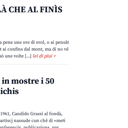
LÀ CHE AL FINÌS
a pene une ore di svol, o ai pensât
nt ai confins dal mont, ma di no vê
emò une volte […]
lei di plui +
in mostre i 50
tichis
 1961, Candido Grassi al fondà,
i artiscj nassude cun chê di «meti
 conferencis, publicazions, par