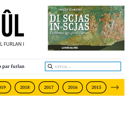
FURLAN INDIPENDENT • INDEPENDENT FRIULIAN MONTHLY 
Cerca:
 par furlan
019
2018
2017
2016
2015
2014