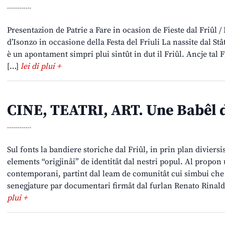
............
Presentazion de Patrie a Fare in ocasion de Fieste dal Friûl /
d’Isonzo in occasione della Festa del Friuli La nassite dal Stât 
è un apontament simpri plui sintût in dut il Friûl. Ancje tal 
[…]
lei di plui +
CINE, TEATRI, ART. Une Babêl d
............
Sul fonts la bandiere storiche dal Friûl, in prin plan diviersi
elements “origjinâi” de identitât dal nestri popul. Al propon 
contemporani, partint dal leam de comunitât cui simbui che le
senegjature par documentari firmât dal furlan Renato Rinaldi,
plui +