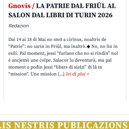
Gnovis /
LA PATRIE DAL FRIÛL AL
SALON DAL LIBRI DI TURIN 2026
Redazion
Dai 14 ai 18 di Mai no steit a cirînus, noaltris de
“Patrie”: no sarin in Friûl, ma inaltrò.◆ No, no lìn in
esili. Pal moment, jessi “furlans che no si rindin” nol
è ancjemò une colpe. Salacor lu deventarà, ma pal
moment o podin jessi “libars di sielzi” di lâ in
“mission”. Une mission […]
lei di plui +