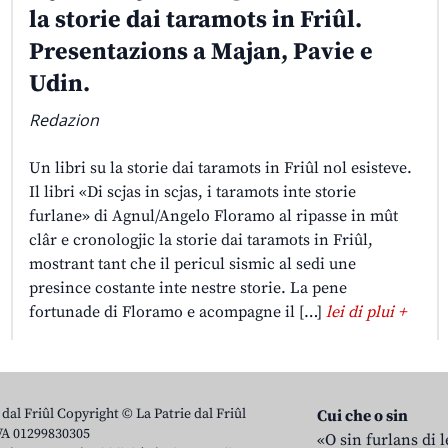
la storie dai taramots in Friûl.
Presentazions a Majan, Pavie e
Udin.
Redazion
Un libri su la storie dai taramots in Friûl nol esisteve.
Il libri «Di scjas in scjas, i taramots inte storie
furlane» di Agnul/Angelo Floramo al ripasse in mût
clâr e cronologjic la storie dai taramots in Friûl,
mostrant tant che il pericul sismic al sedi une
presince costante inte nestre storie. La pene
fortunade di Floramo e acompagne il […]
lei di plui +
 dal Friûl Copyright © La Patrie dal Friûl
Cui che o sin
IVA 01299830305
«O sin furlans di 