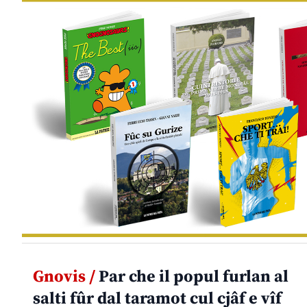
Gnovis /
Par che il popul furlan al
salti fûr dal taramot cul cjâf e vîf