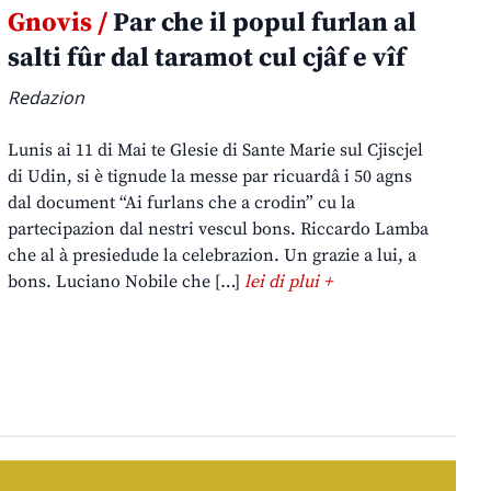
Gnovis /
Par che il popul furlan al
salti fûr dal taramot cul cjâf e vîf
Redazion
Lunis ai 11 di Mai te Glesie di Sante Marie sul Cjiscjel
di Udin, si è tignude la messe par ricuardâ i 50 agns
dal document “Ai furlans che a crodin” cu la
partecipazion dal nestri vescul bons. Riccardo Lamba
che al à presiedude la celebrazion. Un grazie a lui, a
bons. Luciano Nobile che […]
lei di plui +