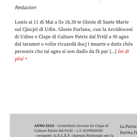
Redazion
Lunis ai 11 di Mai a lis 18,30 te Glesie di Sante Marie
sul Cjiscjel di Udin. Glesie Furlane, cun la Arcidiocesi
di Udine e Clape di Culture Patrie dal Friûl a 50 agns
dal taramot o volìn ricuardâ ducj i muarts e dutis chês
personis che tai agns si son dadis da fâ par […]
lei di
plui +
ANNO 2025
– Contributi ricevuti da Clape di
La Patrie
Culture Patrie dal Friûl – c.f. 01299830305
Partita 
– erogante: A.R.L.E.F. (Agenzia Regionale per la