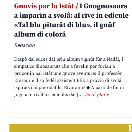
Gnovis par la Istât /
I Gnognosaurs
a imparin a svolâ: al rive in edicule
«Tal blu piturât di blu», il gnûf
album di colorâ
Redazion
Daspò dal sucès dal prin album vignût fûr a Nadâl, i
simpatics dinosauruts che a fevelin par furlan a
proponin pal Istât une gnove aventure: il professôr
Einsaur e il so fedêl assistent Blik a provin di svolâ,
ispirâts dai pterodatils. Rivarano? ◆ A partî de fin di
Jugn al è rivât tes ediculis dal […]
lei di plui +