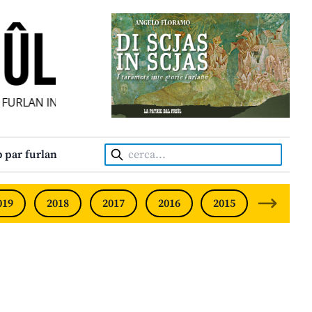
URLAN INDIPENDENT • INDEPENDENT FRIULIAN MONTHLY • 
Cerca:
 par furlan
019
2018
2017
2016
2015
2014