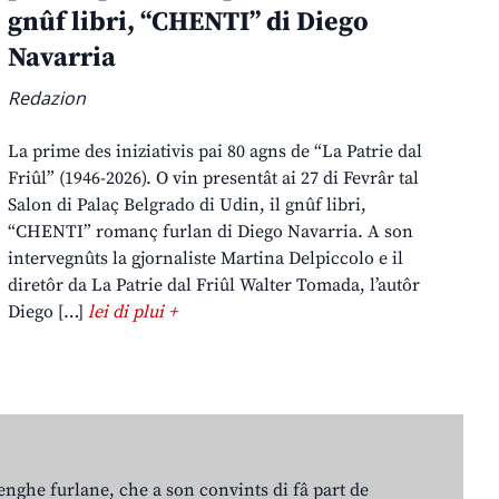
gnûf libri, “CHENTI” di Diego
Navarria
Redazion
La prime des iniziativis pai 80 agns de “La Patrie dal
Friûl” (1946-2026). O vin presentât ai 27 di Fevrâr tal
Salon di Palaç Belgrado di Udin, il gnûf libri,
“CHENTI” romanç furlan di Diego Navarria. A son
intervegnûts la gjornaliste Martina Delpiccolo e il
diretôr da La Patrie dal Friûl Walter Tomada, l’autôr
Diego […]
lei di plui +
lenghe furlane, che a son convints di fâ part de