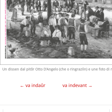
Un dissen dal pitôr Otto D’Angelo (che o ringraziìn) e une foto di 
← va indaûr
va indevant →