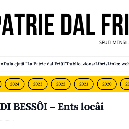
SFUEI MENSÎL F
in
Dulà cjatâ “La Patrie dal Friûl”
Publicazions/Libris
Links: web
2024
2023
2022
2021
2020
2
DI BESSÔI – Ents locâi
............