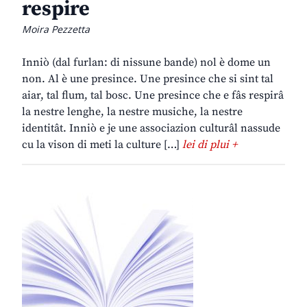
respire
Moira Pezzetta
Inniò (dal furlan: di nissune bande) nol è dome un
non. Al è une presince. Une presince che si sint tal
aiar, tal flum, tal bosc. Une presince che e fâs respirâ
la nestre lenghe, la nestre musiche, la nestre
identitât. Inniò e je une associazion culturâl nassude
cu la vison di meti la culture […]
lei di plui +