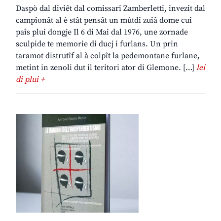
Daspò dal diviêt dal comissari Zamberletti, invezit dal
campionât al è stât pensât un mûtdi zuiâ dome cui
paîs plui dongje Il 6 di Mai dal 1976, une zornade
sculpide te memorie di ducj i furlans. Un prin
taramot distrutîf al à colpît la pedemontane furlane,
metint in zenoli dut il teritori ator di Glemone. […]
lei
di plui +