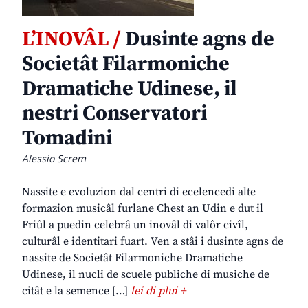
L’INOVÂL /
Dusinte agns de
Societât Filarmoniche
Dramatiche Udinese, il
nestri Conservatori
Tomadini
Alessio Screm
Nassite e evoluzion dal centri di ecelencedi alte
formazion musicâl furlane Chest an Udin e dut il
Friûl a puedin celebrâ un inovâl di valôr civîl,
culturâl e identitari fuart. Ven a stâi i dusinte agns de
nassite de Societât Filarmoniche Dramatiche
Udinese, il nucli de scuele publiche di musiche de
citât e la semence […]
lei di plui +