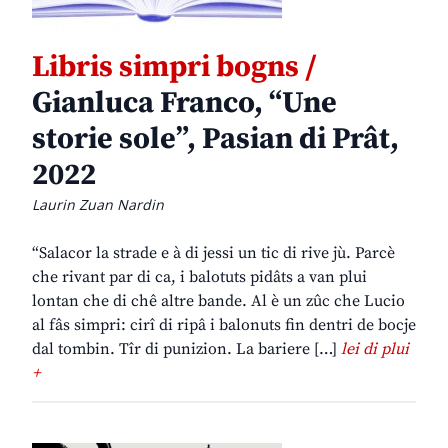
Libris simpri bogns /
Gianluca Franco, “Une
storie sole”, Pasian di Prât,
2022
Laurin Zuan Nardin
“Salacor la strade e à di jessi un tic di rive jù. Parcè
che rivant par di ca, i balotuts pidâts a van plui
lontan che di chê altre bande. Al è un zûc che Lucio
al fâs simpri: cirî di ripâ i balonuts fin dentri de bocje
dal tombin. Tîr di punizion. La bariere […]
lei di plui
+