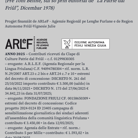
(Pre Toni Beline, sul so prin editoriâl de “La Patrie dal
Friûl”, Dicembar 1978)
Progjet finanziât de ARLeF - Agjenzie Regjonâl pe Lenghe Furlane e de Regjon
Autonome Friûl-Vignesie Julie
ANNO 2025
– Contributi ricevuti da Clape di
Culture Patrie dal Friûl – c.f. 01299830305
– erogante: A.R.L.E.F. (Agenzia Regionale per la
Lingua Friulana) C.F. 94094780304 • rif. norm. L.R.
N.29/2007 ART.23 c.2 bis e ART.24 c.7 e 10 • estremi
del decreto di concessione: DECRETO N. 261 del
25/10/2022 importo contributo € 3.500,00 (saldo) in
data 06/11/2025 • DECRETO N. 173 del 27/06/2025 €
34.842,23 in data 31/07/2025;
– erogante: FONDAZIONE FRIULI CF. 00158650309 •
estremi del decreto di concessione: Codice
progetto 2024-0124 ID 23405 campagna di
sensibilizzazione giornalistica dei sindaci aderenti
all’assemblea della comunità linguistica Friulana •
contributo € 3.450,00 • in data 12/05/2025;
– erogante: Agenzia delle Entrate • rif. norm.:
Contributo 5 per Mille • contributo: € 1.593,02 • in
data 20/08/2025.