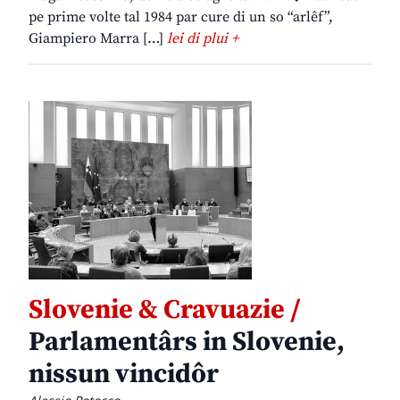
pe prime volte tal 1984 par cure di un so “arlêf”,
Giampiero Marra […]
lei di plui +
Slovenie & Cravuazie /
Parlamentârs in Slovenie,
nissun vincidôr