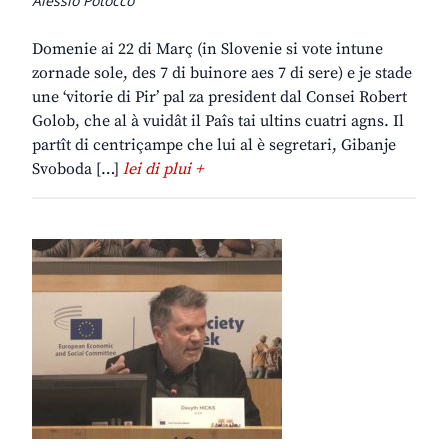
Alessio Potocco
Domenie ai 22 di Març (in Slovenie si vote intune
zornade sole, des 7 di buinore aes 7 di sere) e je stade
une ‘vitorie di Pir’ pal za president dal Consei Robert
Golob, che al à vuidât il Paîs tai ultins cuatri agns. Il
partît di centriçampe che lui al è segretari, Gibanje
Svoboda […]
lei di plui +