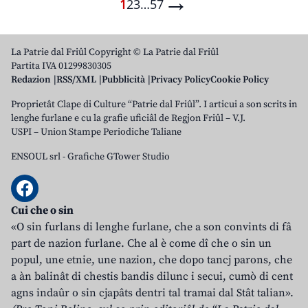
→
1
2
3
…
57
La Patrie dal Friûl Copyright © La Patrie dal Friûl
Partita IVA 01299830305
Redazion
RSS/XML
Pubblicità
Privacy Policy
Cookie Policy
Proprietât Clape di Culture “Patrie dal Friûl”. I articui a son scrits in
lenghe furlane e cu la grafie uficiâl de Regjon Friûl – V.J.
USPI – Union Stampe Periodiche Taliane
ENSOUL srl
-
Grafiche GTower Studio
Cui che o sin
«O sin furlans di lenghe furlane, che a son convints di fâ
part de nazion furlane. Che al è come dî che o sin un
popul, une etnie, une nazion, che dopo tancj parons, che
a àn balinât di chestis bandis dilunc i secui, cumò di cent
agns indaûr o sin cjapâts dentri tal tramai dal Stât talian».