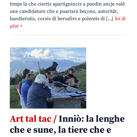
timps là che ciertis apartignincis a puedin ancje valê
une candidature che e puartarà beçons, autoritât,
bandierutis, corsis di bersalîrs e polentis di […]
lei di
plui +
Art tal tac /
Inniò: la lenghe
che e sune, la tiere che e