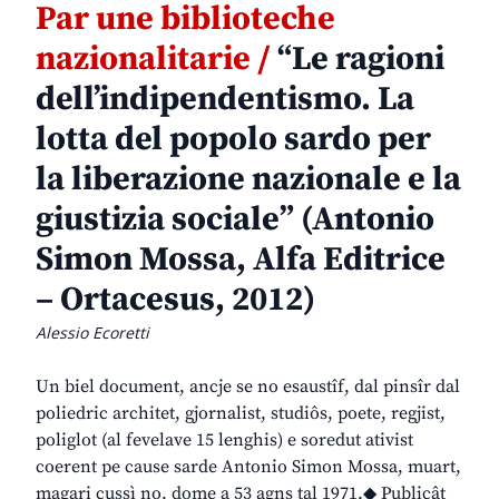
Par une biblioteche
nazionalitarie /
“Le ragioni
dell’indipendentismo. La
lotta del popolo sardo per
la liberazione nazionale e la
giustizia sociale” (Antonio
Simon Mossa, Alfa Editrice
– Ortacesus, 2012)
Alessio Ecoretti
Un biel document, ancje se no esaustîf, dal pinsîr dal
poliedric architet, gjornalist, studiôs, poete, regjist,
poliglot (al fevelave 15 lenghis) e soredut ativist
coerent pe cause sarde Antonio Simon Mossa, muart,
magari cussì no, dome a 53 agns tal 1971.◆ Publicât