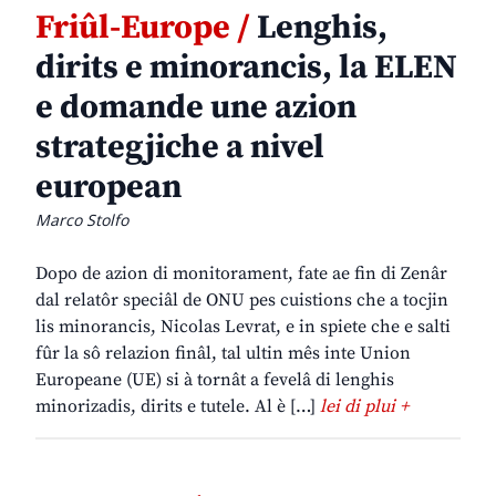
Friûl-Europe /
Lenghis,
dirits e minorancis, la ELEN
e domande une azion
strategjiche a nivel
european
Marco Stolfo
Dopo de azion di monitorament, fate ae fin di Zenâr
dal relatôr speciâl de ONU pes cuistions che a tocjin
lis minorancis, Nicolas Levrat, e in spiete che e salti
fûr la sô relazion finâl, tal ultin mês inte Union
Europeane (UE) si à tornât a fevelâ di lenghis
minorizadis, dirits e tutele. Al è […]
lei di plui +