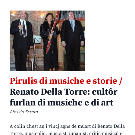
Pirulis di musiche e storie /
Renato Della Torre: cultôr
furlan di musiche e di art
Alessio Screm
A colin chest an i vincj agns de muart di Renato Della
Torre, musicolic, musicist, umanist, critic musicâl e