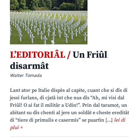
L’EDITORIÂL /
Un Friûl
disarmât
Walter Tomada
Lant ator pe Italie dispès al capite, cuant che si dîs di
jessi furlans, di cjatâ int che nus dîs “Ah, mi visi dal
Friûl! O ai fat il militâr a Udin!”. Prin dal taramot, un
abitant su dîs chenti al jere un soldât e cheste ereditât
di “tiere di primulis e casermis” se puartìn […]
lei di
plui +