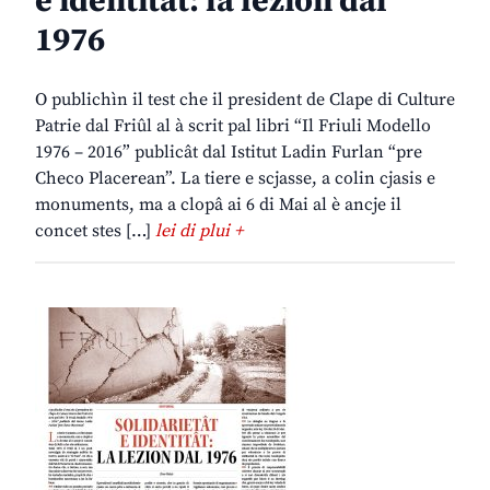
e identitât: la lezion dal
1976
O publichìn il test che il president de Clape di Culture
Patrie dal Friûl al à scrit pal libri “Il Friuli Modello
1976 – 2016” publicât dal Istitut Ladin Furlan “pre
Checo Placerean”. La tiere e scjasse, a colin cjasis e
monuments, ma a clopâ ai 6 di Mai al è ancje il
concet stes […]
lei di plui +