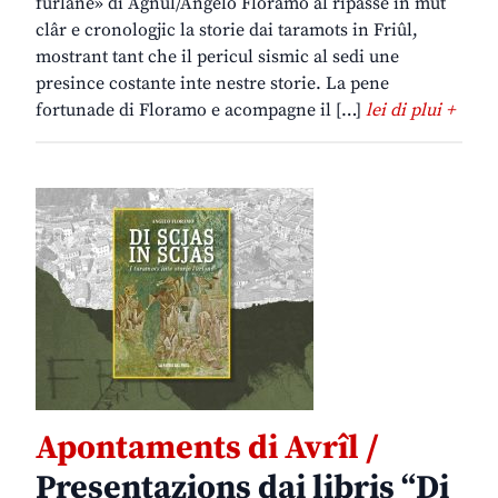
furlane» di Agnul/Angelo Floramo al ripasse in mût
clâr e cronologjic la storie dai taramots in Friûl,
mostrant tant che il pericul sismic al sedi une
presince costante inte nestre storie. La pene
fortunade di Floramo e acompagne il […]
lei di plui +
Apontaments di Avrîl /
Presentazions dai libris “Di