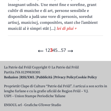
insegnant udinês. Une ment fine e sorefine, grant
cultôr di musiche e di art, persone sensibile e
disponibile a judâ une vore di personis, soredut
artiscj, musiciscj, compositôrs, stant che l’ambient
musicâl al è simpri stât […]
lei di plui +
←
→
1
2
3
4
5
…
57
La Patrie dal Friûl Copyright © La Patrie dal Friûl
Partita IVA 01299830305
Redazion
RSS/XML
Pubblicità
Privacy Policy
Cookie Policy
Proprietât Clape di Culture “Patrie dal Friûl”. I articui a son scrits in
lenghe furlane e cu la grafie uficiâl de Regjon Friûl – V.J.
USPI – Union Stampe Periodiche Taliane
ENSOUL srl
-
Grafiche GTower Studio