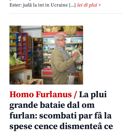
Ester: judâ la int in Ucraine […]
lei di plui +
Homo Furlanus /
La plui
grande bataie dal om
furlan: scombati par fâ la
spese cence dismenteâ ce