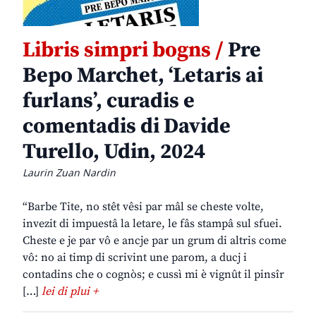
Libris simpri bogns /
Pre
Bepo Marchet, ‘Letaris ai
furlans’, curadis e
comentadis di Davide
Turello, Udin, 2024
Laurin Zuan Nardin
“Barbe Tite, no stêt vêsi par mâl se cheste volte,
invezit di impuestâ la letare, le fâs stampâ sul sfuei.
Cheste e je par vô e ancje par un grum di altris come
vô: no ai timp di scrivint une parom, a ducj i
contadins che o cognòs; e cussì mi è vignût il pinsîr
[…]
lei di plui +