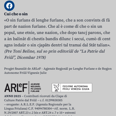
Cui che o sin
«O sin furlans di lenghe furlane, che a son convints di fâ
part de nazion furlane. Che al è come dî che o sin un
popul, une etnie, une nazion, che dopo tancj parons, che
a àn balinât di chestis bandis dilunc i secui, cumò di cent
agns indaûr o sin cjapâts dentri tal tramai dal Stât talian».
(Pre Toni Beline, sul so prin editoriâl de “La Patrie dal
Friûl”, Dicembar 1978)
Progjet finanziât de ARLeF - Agjenzie Regjonâl pe Lenghe Furlane e de Regjon
Autonome Friûl-Vignesie Julie
ANNO 2025
– Contributi ricevuti da Clape di
Culture Patrie dal Friûl – c.f. 01299830305
– erogante: A.R.L.E.F. (Agenzia Regionale per la
Lingua Friulana) C.F. 94094780304 • rif. norm. L.R.
N.29/2007 ART.23 c.2 bis e ART.24 c.7 e 10 • estremi