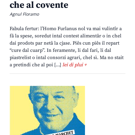
che al covente
Agnul Floramo
Fabula fertur: l’Homo Furlanus nol va mai vulintîr a
fâ la spese, soredut intal contest alimentâr o in chel
dai prodots par netâ la cjase. Piês cun piês il repart
“cure dal cuarp”. In feramente, li dal fari, li dal
piastrelist o intal consorzi agrari, chel sì. Ma no stait
a pretindi che al poi […]
lei di plui +