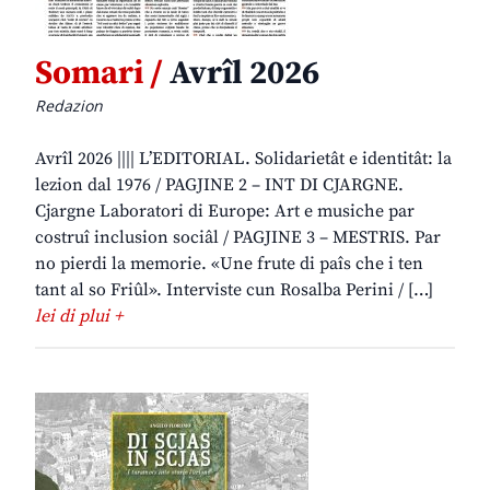
Somari /
Avrîl 2026
Redazion
Avrîl 2026 |||| L’EDITORIAL. Solidarietât e identitât: la
lezion dal 1976 / PAGJINE 2 – INT DI CJARGNE.
Cjargne Laboratori di Europe: Art e musiche par
costruî inclusion sociâl / PAGJINE 3 – MESTRIS. Par
no pierdi la memorie. «Une frute di paîs che i ten
tant al so Friûl». Interviste cun Rosalba Perini / […]
lei di plui +