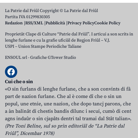
La Patrie dal Friûl Copyright © La Patrie dal Friûl
Partita IVA 01299830305
Redazion
RSS/XML
Pubblicità
Privacy Policy
Cookie Policy
Proprietât Clape di Culture “Patrie dal Friûl”. I articui a son scrits in
lenghe furlane e cu la grafie uficiâl de Regjon Friûl – V.J.
USPI – Union Stampe Periodiche Taliane
ENSOUL srl
-
Grafiche GTower Studio
Cui che o sin
«O sin furlans di lenghe furlane, che a son convints di fâ
part de nazion furlane. Che al è come dî che o sin un
popul, une etnie, une nazion, che dopo tancj parons, che
a àn balinât di chestis bandis dilunc i secui, cumò di cent
agns indaûr o sin cjapâts dentri tal tramai dal Stât talian».
(Pre Toni Beline, sul so prin editoriâl de “La Patrie dal
Friûl”, Dicembar 1978)