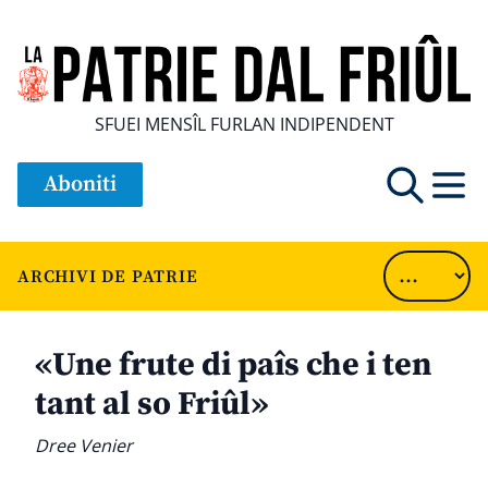
SFUEI MENSÎL FURLAN INDIPENDENT
Aboniti
ARCHIVI DE PATRIE
«Une frute di paîs che i ten
tant al so Friûl»
Dree Venier