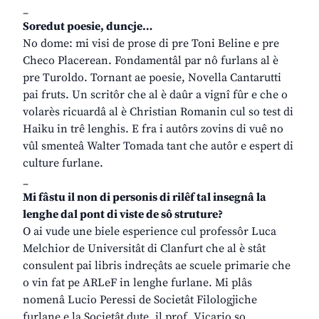
_
Soredut poesie, duncje…
No dome: mi visi de prose di pre Toni Beline e pre
Checo Placerean. Fondamentâl par nô furlans al è
pre Turoldo. Tornant ae poesie, Novella Cantarutti
pai fruts. Un scritôr che al è daûr a vignî fûr e che o
volarès ricuardâ al è Christian Romanin cul so test di
Haiku in trê lenghis. E fra i autôrs zovins di vuê no
vûl smenteâ Walter Tomada tant che autôr e espert di
culture furlane.
_
Mi fâstu il non di personis di rilêf tal insegnâ la
lenghe dal pont di viste de sô struture?
O ai vude une biele esperience cul professôr Luca
Melchior de Universitât di Clanfurt che al è stât
consulent pai libris indreçâts ae scuele primarie che
o vin fat pe ARLeF in lenghe furlane. Mi plâs
nomenâ Lucio Peressi de Societât Filologjiche
furlane e la Societât dute, il prof. Vicario so