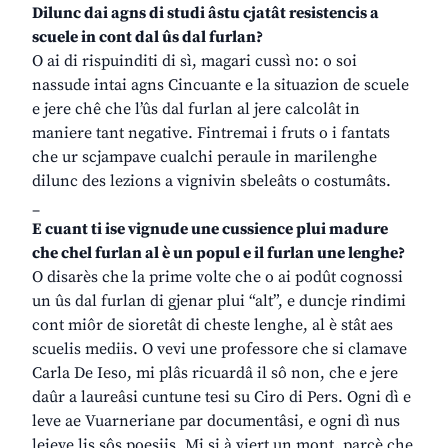
Dilunc dai agns di studi âstu cjatât resistencis a
scuele in cont dal ûs dal furlan?
O ai di rispuinditi di sì, magari cussì no: o soi
nassude intai agns Cincuante e la situazion de scuele
e jere chê che l’ûs dal furlan al jere calcolât in
maniere tant negative. Fintremai i fruts o i fantats
che ur scjampave cualchi peraule in marilenghe
dilunc des lezions a vignivin sbeleâts o costumâts.
_
E cuant ti ise vignude une cussience plui madure
che chel furlan al è un popul e il furlan une lenghe?
O disarès che la prime volte che o ai podût cognossi
un ûs dal furlan di gjenar plui “alt”, e duncje rindimi
cont miôr de sioretât di cheste lenghe, al è stât aes
scuelis mediis. O vevi une professore che si clamave
Carla De Ieso, mi plâs ricuardâ il sô non, che e jere
daûr a laureâsi cuntune tesi su Ciro di Pers. Ogni dì e
leve ae Vuarneriane par documentâsi, e ogni dì nus
leieve lis sôs poesiis. Mi si à viert un mont, parcè che