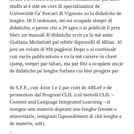
studis al è stât un cors di specializazion de
Universitât Ca’ Foscari di Vignesie su la didatiche de
lenghe. Di li indenant, mi soi ocupade simpri di
didatiche, e pense che a 29 agns o ai publicât il prin
libri: un manuâl di didatiche scrit cu la mê amie
Giuliana Michelutti pal editôr Signorelli di Milan. Al
jere un volum di 950 pagjinis! Dopo o ai continuât
cun variis publicazions e cu la mê cariere in chest
cjamp, simpri par talian, ma par finî a ocupâmi ancje
de didatiche pe lenghe furlane cui biei progjets par
de S.F.F., cun
Anìn
1 e 2 par cont de ARLeF e de
promozion dal Program CLIL (cul metodi CLIL –
Content and Language Integrated Learning – si
insegne une materie doprant une lenghe foreste o
minoritarie, integrant l’aprendiment di chê lenghe e
de materie, ndr).
_