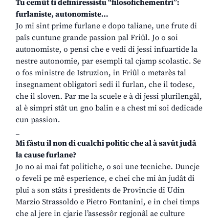
Tu cemût ti definiressistu “filosofichementri”:
furlaniste, autonomiste…
Jo mi sint prime furlane e dopo taliane, une frute di
paîs cuntune grande passion pal Friûl. Jo o soi
autonomiste, o pensi che e vedi di jessi infuartide la
nestre autonomie, par esempli tal cjamp scolastic. Se
o fos ministre de Istruzion, in Friûl o metarès tal
insegnament obligatori sedi il furlan, che il todesc,
che il sloven. Par me la scuele e à di jessi plurilengâl,
al è simpri stât un gno balin e a chest mi soi dedicade
cun passion.
_
Mi fâstu il non di cualchi politic che al à savût judâ
la cause furlane?
Jo no ai mai fat politiche, o soi une tecniche. Duncje
o feveli pe mê esperience, e chei che mi àn judât di
plui a son stâts i presidents de Provincie di Udin
Marzio Strassoldo e Pietro Fontanini, e in chei timps
che al jere in cjarie l’assessôr regjonâl ae culture