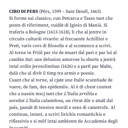
CIRO DI PERS
(Pêrs, 1599 – Sant Denêl, 1663)
Si forme sui classics, cun Petrarca e Tasso tant che
ponts di riferiment, vuidât di Iginio di Manià. Si
traferìs a Bologne (1613-1618), li che al jentre in
circuits culturâi vivarôs: al frecuente Achillini e
Preti, varis cors di filosofie e al scomence a scrivi.
Al torne in Friûl par vie de muart dal pari e par lui al
cambie dut: une delusion amorose lu sburte a jentrâ
intal ordin jerosolimitan (1626) e a partî par Malte,
dulà che al divît il timp tra armis e poesie.
Cuant che al torne, al cjate une Italie scuintiade de
vuere, de fam, des epidemiis. Al è di chest contest
che a nassin tescj tant che
L’Italia avvilita
e
soredut
L’Italia calamitosa
, un ritrat dûr e atuâl dal
paîs, passât di tension morâl e sens di catastrofe. Al
continue, intant, a scrivi lirichis romantichis e
riflessivis e si môf intai ambients de Accademia degli