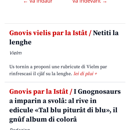
← va indaûr
va indevant →
Gnovis vielis par la Istât /
Netiti la
lenghe
Vielm
Us tornin a proponi une rubricute di Vielm par
rinfrescasi il cjâf su la lenghe.
lei di plui +
Gnovis par la Istât /
I Gnognosaurs
a imparin a svolâ: al rive in
edicule «Tal blu piturât di blu», il
gnûf album di colorâ