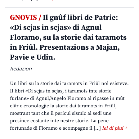
GNOVIS /
Il gnûf libri de Patrie:
«Di scjas in scjas» di Agnul
Floramo, su la storie dai taramots
in Friûl. Presentazions a Majan,
Pavie e Udin.
Redazion
Un libri su la storie dai taramots in Friûl nol esisteve.
Il libri «Di scjas in scjas, i taramots inte storie
furlane» di Agnul/Angelo Floramo al ripasse in mût
clâr e cronologjic la storie dai taramots in Friûl,
mostrant tant che il pericul sismic al sedi une
presince costante inte nestre storie. La pene
fortunade di Floramo e acompagne il […]
lei di plui +