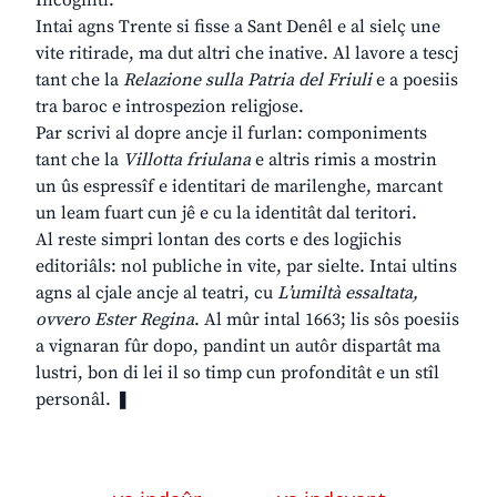
Incogniti.
Intai agns Trente si fisse a Sant Denêl e al sielç une
vite ritirade, ma dut altri che inative. Al lavore a tescj
tant che la
Relazione sulla Patria del Friuli
e a poesiis
tra baroc e introspezion religjose.
Par scrivi al dopre ancje il furlan: componiments
tant che la
Villotta friulana
e altris rimis a mostrin
un ûs espressîf e identitari de marilenghe, marcant
un leam fuart cun jê e cu la identitât dal teritori.
Al reste simpri lontan des corts e des logjichis
editoriâls: nol publiche in vite, par sielte. Intai ultins
agns al cjale ancje al teatri, cu
L’umiltà essaltata,
ovvero Ester Regina
. Al mûr intal 1663; lis sôs poesiis
a vignaran fûr dopo, pandint un autôr dispartât ma
lustri, bon di lei il so timp cun profonditât e un stîl
personâl. ❚