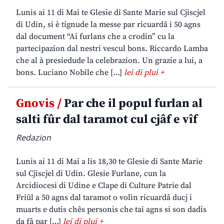
Lunis ai 11 di Mai te Glesie di Sante Marie sul Cjiscjel
di Udin, si è tignude la messe par ricuardâ i 50 agns
dal document “Ai furlans che a crodin” cu la
partecipazion dal nestri vescul bons. Riccardo Lamba
che al à presiedude la celebrazion. Un grazie a lui, a
bons. Luciano Nobile che […]
lei di plui +
Gnovis /
Par che il popul furlan al
salti fûr dal taramot cul cjâf e vîf
Redazion
Lunis ai 11 di Mai a lis 18,30 te Glesie di Sante Marie
sul Cjiscjel di Udin. Glesie Furlane, cun la
Arcidiocesi di Udine e Clape di Culture Patrie dal
Friûl a 50 agns dal taramot o volìn ricuardâ ducj i
muarts e dutis chês personis che tai agns si son dadis
da fâ par […]
lei di plui +