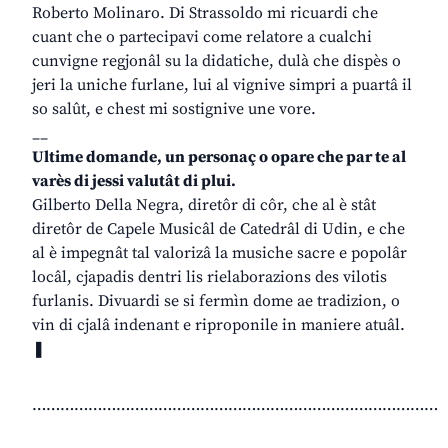
Roberto Molinaro. Di Strassoldo mi ricuardi che
cuant che o partecipavi come relatore a cualchi
cunvigne regjonâl su la didatiche, dulà che dispès o
jeri la uniche furlane, lui al vignive simpri a puartâ il
so salût, e chest mi sostignive une vore.
__
Ultime domande, un personaç o opare che par te al
varès di jessi valutât di plui.
Gilberto Della Negra, diretôr di côr, che al è stât
diretôr de Capele Musicâl de Catedrâl di Udin, e che
al è impegnât tal valorizâ la musiche sacre e popolâr
locâl, cjapadis dentri lis rielaborazions des vilotis
furlanis. Divuardi se si fermìn dome ae tradizion, o
vin di cjalâ indenant e riproponile in maniere atuâl.
❚
……………………………………………………………………………