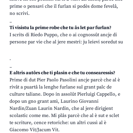
prime o pensavi che il furlan si podès dome fevelâ,
no scrivi.
_
Ti visistu la prime robe che tu âs let par furlan?
I scrits di Riedo Puppo, che o ai cognossût ancje di
persone par vie che al jere mestri: ju leievi soredut su
.
_
E altris autôrs che ti plasin e che tu consearessis?
Prime di dut Pier Paolo Pasolini ancje parcè che al è
rivât a puartâ la lenghe furlane sul grant palc de
culture taliane. Dopo in assolût Pierluigi Cappello, e
dopo un gno grant amì, Laurino Giovanni
Nardin/Zuan Laurin Nardin, che al jere dirigjent
scolastic come me. Mi plâs parcè che al è sut e sclet
te scriture, cence retoriche: un altri cussì al è
Giacomo Vit/Jacum Vit.