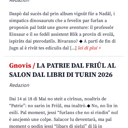
Redazion
Daspò dal sucès dal prin album vignût fûr a Nadâl, i
simpatics dinosauruts che a fevelin par furlan a
proponin pal Istât une gnove aventure: il professôr
Einsaur e il so fedêl assistent Blik a provin di svolâ,
ispirâts dai pterodatils. Rivarano? ◆ A partî de fin di
Jugn al è rivât tes ediculis dal […]
lei di plui +
Gnovis /
LA PATRIE DAL FRIÛL AL
SALON DAL LIBRI DI TURIN 2026
Redazion
Dai 14 ai 18 di Mai no steit a cirînus, noaltris de
“Patrie”: no sarin in Friûl, ma inaltrò.◆ No, no lìn in
esili. Pal moment, jessi “furlans che no si rindin” nol
è ancjemò une colpe. Salacor lu deventarà, ma pal
moment o podin jessi “libars di sielzi” di lâ in