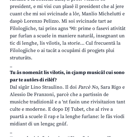
president, e mi visi cun plasê il president che al jere
cuant che mi soi svicinade a lôr, Manlio Michelutti e
daspò Lorenzo Pelizzo. Mi soi svicinade tart ae
Filologjiche, tai prins agns ‘90: prime o fasevi ativitât
par furlan a scuele in maniere naturâl, insegnant un
tic di lenghe, lis vilotis, la storie… Cul frecuentâ la
Filologjiche o ai tacât a ocupâmi di progjets plui
struturâts.
_
Tu âs nomenât lis vilotis, in cjamp musicâl cui sono
par te autôrs di rilêf?
Dal sigûr Lino Straulino. Il doi
Parcè No
, Sara Rigo e
Alessio De Franzoni, parcè che a partissin de
musiche tradizionâl e a ‘nt fasin une rivisitazion tant
culte e moderne. E dopo DJ Tubet, che al rive a
puartâ a scuele il rap e la lenghe furlane: le fâs viodi
midiant di un lengaç gnûf.
_