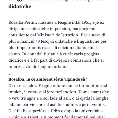
didatiche
Rosalba Perini, nassude a Feagne intal 1951, e je ex
dirigjente scolastiche in pension, ma ancjemò
consulente dal Ministeri de Istruzion. E je autore di
plui o mancul 40 tescj di didatiche e linguistiche pes
plui impuartantis cjasis di edizion talianis intal
cjamp. In cont dal furlan e à curât varis progjets
didatics e e à fat part di diviersis comissions che si
interessavin de lenghe furlane.
_
Rosalba, in ce ambient sêstu vignude sù?
O soi nassude a Feagne intune famee furlanofone ad
implen, il contest al jere furlanofon. Dome cuant che
o vevi trê agns e o soi lade al asîl, o ai cjatât la lenghe
taliane par vie che tal asîl lis muiniis a jerin venitis.
O ai fat lis superiôrs a Udin e dopo la universitât a
Urbin e a Triest. Un moment fondamentâl pai miei