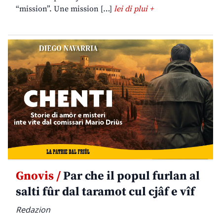
“mission”. Une mission […]
lei di plui +
Gnovis /
Par che il popul furlan al
salti fûr dal taramot cul cjâf e vîf
Redazion