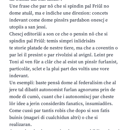
Une frase che par nô che si spindìn pal Friûl no
dome atuâl, ma e indiche une direzion: concets
indevant come dome pinsîrs pardabon onescj e
utopiis a san jessi.
Chescj editoriâi a son ce che o pensìn nô che si
spindìn pal Friûl: temis simpri inlidrisâts
te storie platade de nestre tiere, ma che a coventin o
par lei il presint o par rivolzisi al avignî. Leint pre
Toni al ven fûr a clâr che al esist un pinsîr furlanist,
particolâr, sclet e la plui part des voltis une vore
indevant.
Un esempli: baste pensâ dome al federalisim che al
jere tal dibatit autonomist furlan agnorums prin de
mode di cumò, cuant che i autonomiscj par cheste
lôr idee a jerin considerâts fanatics, insumiadôrs.
Come cussì par tantis robis che dopo si son fatis
buinis (magari di cualchidun altri) o che si
realizaran.