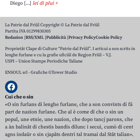
Diego […]
lei di plui +
La Patrie dal Friûl Copyright © La Patrie dal Friûl
Partita IVA 01299830305
Redazion
RSS/XML
Pubblicità
Privacy Policy
Cookie Policy
Proprietât Clape di Culture “Patrie dal Friûl”. I articui a son scrits in
lenghe furlane e cu la grafie uficiâl de Regjon Friûl – V.J.
USPI – Union Stampe Periodiche Taliane
ENSOUL srl
-
Grafiche GTower Studio
Cui che o sin
«O sin furlans di lenghe furlane, che a son convints di fâ
part de nazion furlane. Che al è come dî che o sin un
popul, une etnie, une nazion, che dopo tancj parons, che
a àn balinât di chestis bandis dilunc i secui, cumò di cent
agns indaûr o sin cjapâts dentri tal tramai dal Stât talian».