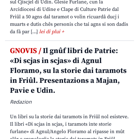
sul Cjiscjel di Udin. Glesie Furlane, cun la
Arcidiocesi di Udine e Clape di Culture Patrie dal
Friûl a 50 agns dal taramot o volìn ricuardâ ducj i
muarts e dutis chês personis che tai agns si son dadis
da fâ par […]
lei di plui +
GNOVIS /
Il gnûf libri de Patrie:
«Di scjas in scjas» di Agnul
Floramo, su la storie dai taramots
in Friûl. Presentazions a Majan,
Pavie e Udin.
Redazion
Un libri su la storie dai taramots in Friûl nol esisteve.
Il libri «Di scjas in scjas, i taramots inte storie
furlane» di Agnul/Angelo Floramo al ripasse in mût