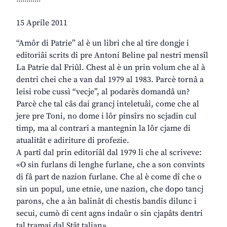
15 Aprile 2011
“Amôr di Patrie” al è un libri che al tire dongje i
editoriâi scrits di pre Antoni Beline pal nestri mensîl
La Patrie dal Friûl. Chest al è un prin volum che al à
dentri chei che a van dal 1979 al 1983. Parcè tornâ a
leisi robe cussì “vecje”, al podarès domandâ un?
Parcè che tal câs dai grancj inteletuâi, come che al
jere pre Toni, no dome i lôr pinsîrs no scjadin cul
timp, ma al contrari a mantegnin la lôr cjame di
atualitât e adiriture di profezie.
A partî dal prin editoriâl dal 1979 li che al scriveve:
«O sin furlans di lenghe furlane, che a son convints
di fâ part de nazion furlane. Che al è come dî che o
sin un popul, une etnie, une nazion, che dopo tancj
parons, che a àn balinât di chestis bandis dilunc i
secui, cumò di cent agns indaûr o sin cjapâts dentri
tal tramai dal Stât talian».