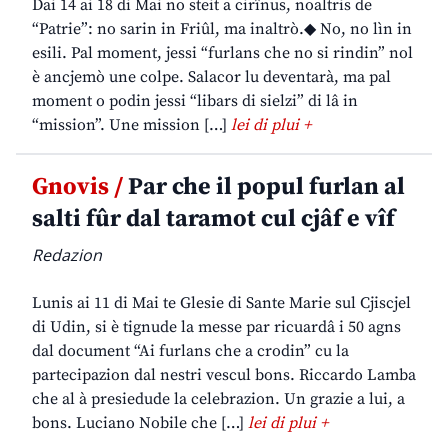
Dai 14 ai 18 di Mai no steit a cirînus, noaltris de
“Patrie”: no sarin in Friûl, ma inaltrò.◆ No, no lìn in
esili. Pal moment, jessi “furlans che no si rindin” nol
è ancjemò une colpe. Salacor lu deventarà, ma pal
moment o podin jessi “libars di sielzi” di lâ in
“mission”. Une mission […]
lei di plui +
Gnovis /
Par che il popul furlan al
salti fûr dal taramot cul cjâf e vîf
Redazion
Lunis ai 11 di Mai te Glesie di Sante Marie sul Cjiscjel
di Udin, si è tignude la messe par ricuardâ i 50 agns
dal document “Ai furlans che a crodin” cu la
partecipazion dal nestri vescul bons. Riccardo Lamba
che al à presiedude la celebrazion. Un grazie a lui, a
bons. Luciano Nobile che […]
lei di plui +