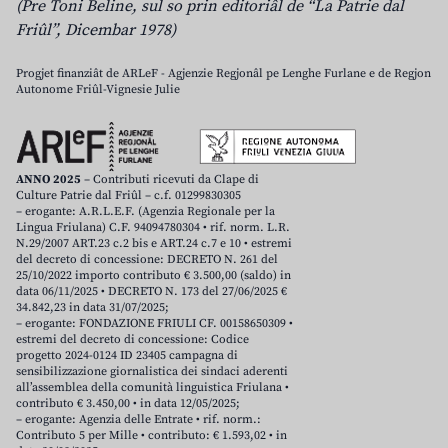
(Pre Toni Beline, sul so prin editoriâl de “La Patrie dal
Friûl”, Dicembar 1978)
Progjet finanziât de ARLeF - Agjenzie Regjonâl pe Lenghe Furlane e de Regjon
Autonome Friûl-Vignesie Julie
ANNO 2025
– Contributi ricevuti da Clape di
Culture Patrie dal Friûl – c.f. 01299830305
– erogante: A.R.L.E.F. (Agenzia Regionale per la
Lingua Friulana) C.F. 94094780304 • rif. norm. L.R.
N.29/2007 ART.23 c.2 bis e ART.24 c.7 e 10 • estremi
del decreto di concessione: DECRETO N. 261 del
25/10/2022 importo contributo € 3.500,00 (saldo) in
data 06/11/2025 • DECRETO N. 173 del 27/06/2025 €
34.842,23 in data 31/07/2025;
– erogante: FONDAZIONE FRIULI CF. 00158650309 •
estremi del decreto di concessione: Codice
progetto 2024-0124 ID 23405 campagna di
sensibilizzazione giornalistica dei sindaci aderenti
all’assemblea della comunità linguistica Friulana •
contributo € 3.450,00 • in data 12/05/2025;
– erogante: Agenzia delle Entrate • rif. norm.:
Contributo 5 per Mille • contributo: € 1.593,02 • in