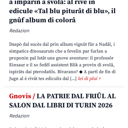
a imparin a svolâ: al rive in
edicule «Tal blu piturât di blu», il
gnûf album di colorâ
Redazion
Daspò dal sucès dal prin album vignût fûr a Nadâl, i
simpatics dinosauruts che a fevelin par furlan a
proponin pal Istât une gnove aventure: il professôr
Einsaur e il so fedêl assistent Blik a provin di svolâ,
ispirâts dai pterodatils. Rivarano? ◆ A partî de fin di
Jugn al è rivât tes ediculis dal […]
lei di plui +
Gnovis /
LA PATRIE DAL FRIÛL AL
SALON DAL LIBRI DI TURIN 2026
Redazion