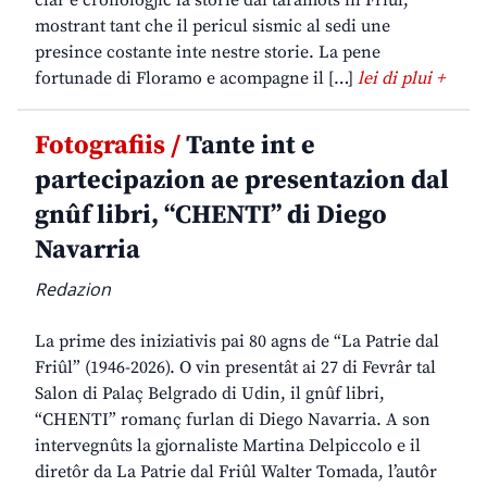
clâr e cronologjic la storie dai taramots in Friûl,
mostrant tant che il pericul sismic al sedi une
presince costante inte nestre storie. La pene
fortunade di Floramo e acompagne il […]
lei di plui +
Fotografiis /
Tante int e
partecipazion ae presentazion dal
gnûf libri, “CHENTI” di Diego
Navarria
Redazion
La prime des iniziativis pai 80 agns de “La Patrie dal
Friûl” (1946-2026). O vin presentât ai 27 di Fevrâr tal
Salon di Palaç Belgrado di Udin, il gnûf libri,
“CHENTI” romanç furlan di Diego Navarria. A son
intervegnûts la gjornaliste Martina Delpiccolo e il
diretôr da La Patrie dal Friûl Walter Tomada, l’autôr