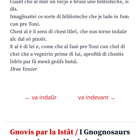
Cuant che al mûr un vecjo e bruse une biblioteche, si
dîs.
Imagjinaitsi ce sorte di biblioteche che je lade in fum
cun pre Toni.
Chest al è il sens di chest libri, che nus torne indaûr
alc dal sô pinsîr.
E al è di lei e, come che al fasè pre Toni cun chel di
chei che a vegnirin prime di lui, aprofitâ di chestis
lidrîs par fâ menâ gnûfs butui.
Dree Venier
← va indaûr
va indevant →
Gnovis par la Istât /
I Gnognosaurs