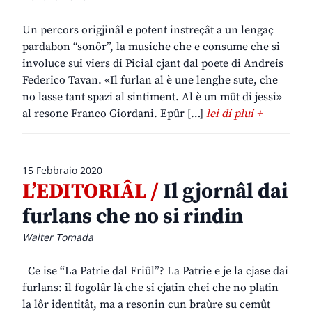
Un percors origjinâl e potent instreçât a un lengaç
pardabon “sonôr”, la musiche che e consume che si
involuce sui viers di Picial cjant dal poete di Andreis
Federico Tavan. «Il furlan al è une lenghe sute, che
no lasse tant spazi al sintiment. Al è un mût di jessi»
al resone Franco Giordani. Epûr […]
lei di plui +
15 Febbraio 2020
L’EDITORIÂL /
Il gjornâl dai
furlans che no si rindin
Walter Tomada
Ce ise “La Patrie dal Friûl”? La Patrie e je la cjase dai
furlans: il fogolâr là che si cjatin chei che no platin
la lôr identitât, ma a resonin cun braùre su cemût