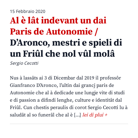
15 Febbraio 2020
Al è lât indevant un dai
Paris de Autonomie /
D’Aronco, mestri e spieli di
un Friûl che nol vûl molâ
Sergio Cecotti
Nus à lassâts ai 3 di Dicembar dal 2019 il professôr
Gianfranco D’Aronco, l’ultin dai grancj paris de
Autonomie che al à dedicade une lungje vite di studi
e di passion a difindi lenghe, culture e identitât dal
Friûl. Cun chestis peraulis di corot Sergio Cecotti lu à
saludât al so funerâl che al è […]
lei di plui +