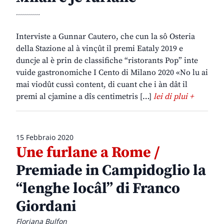
............
Interviste a Gunnar Cautero, che cun la sô Osteria
della Stazione al à vinçût il premi Eataly 2019 e
duncje al è prin de classifiche “ristorants Pop” inte
vuide gastronomiche I Cento di Milano 2020 «No lu ai
mai viodût cussì content, di cuant che i àn dât il
premi al cjamine a dîs centimetris […]
lei di plui +
15 Febbraio 2020
Une furlane a Rome /
Premiade in Campidoglio la
“lenghe locâl” di Franco
Giordani
Floriana Bulfon