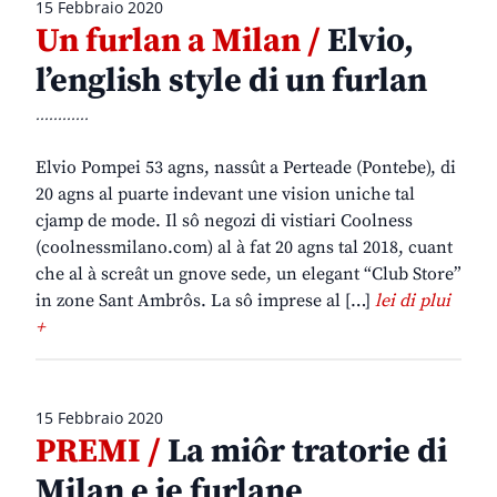
15 Febbraio 2020
Un furlan a Milan /
Elvio,
l’english style di un furlan
............
Elvio Pompei 53 agns, nassût a Perteade (Pontebe), di
20 agns al puarte indevant une vision uniche tal
cjamp de mode. Il sô negozi di vistiari Coolness
(coolnessmilano.com) al à fat 20 agns tal 2018, cuant
che al à screât un gnove sede, un elegant “Club Store”
in zone Sant Ambrôs. La sô imprese al […]
lei di plui
+
15 Febbraio 2020
PREMI /
La miôr tratorie di
Milan e je furlane