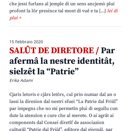
che jessi furlans al jemple di un sens ancjemò plui
profont la lôr presince tal mont di vuê e ta […]
lei di
plui +
15 Febbraio 2020
SALÛT DE DIRETORE /
Par
afermâ la nestre identitât,
sielzêt la “Patrie”
Erika Adami
Cjaris letoris e cjârs letôrs, cul prin numar dal an o
lassi la direzion dal nestri sfuei “La Patrie dal Friûl”
par impegns che no mi permetin plui di seguîlu cun
dute la atenzion e cure che al merete. O ai agrât ai
components dal Consei diretîf de associazion
culturâl “Patrie dal Friûl”, editore dal gjornâl, par