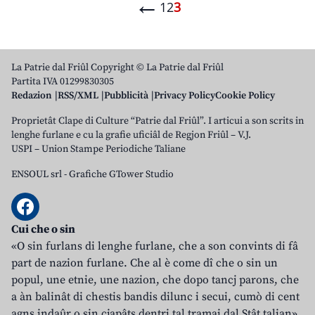
←
1
2
3
La Patrie dal Friûl Copyright © La Patrie dal Friûl
Partita IVA 01299830305
Redazion
RSS/XML
Pubblicità
Privacy Policy
Cookie Policy
Proprietât Clape di Culture “Patrie dal Friûl”. I articui a son scrits in
lenghe furlane e cu la grafie uficiâl de Regjon Friûl – V.J.
USPI – Union Stampe Periodiche Taliane
ENSOUL srl
-
Grafiche GTower Studio
Cui che o sin
«O sin furlans di lenghe furlane, che a son convints di fâ
part de nazion furlane. Che al è come dî che o sin un
popul, une etnie, une nazion, che dopo tancj parons, che
a àn balinât di chestis bandis dilunc i secui, cumò di cent
agns indaûr o sin cjapâts dentri tal tramai dal Stât talian».