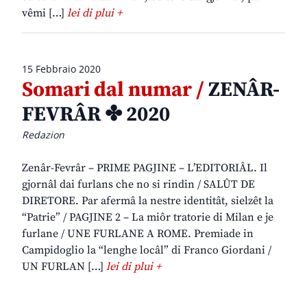
vêmi […]
lei di plui +
15 Febbraio 2020
Somari dal numar /
ZENÂR-
FEVRÂR ✤ 2020
Redazion
Zenâr-Fevrâr – PRIME PAGJINE – L’EDITORIÂL. Il
gjornâl dai furlans che no si rindin / SALÛT DE
DIRETORE. Par afermâ la nestre identitât, sielzêt la
“Patrie” / PAGJINE 2 – La miôr tratorie di Milan e je
furlane / UNE FURLANE A ROME. Premiade in
Campidoglio la “lenghe locâl” di Franco Giordani /
UN FURLAN […]
lei di plui +