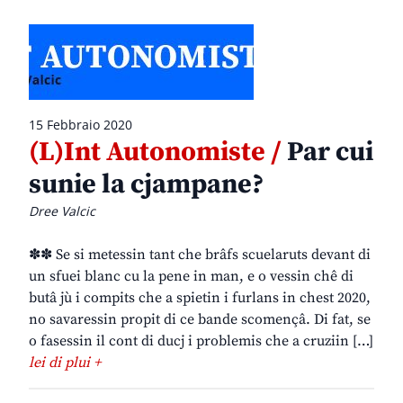
15 Febbraio 2020
(L)Int Autonomiste /
Par cui
sunie la cjampane?
Dree Valcic
✽✽ Se si metessin tant che brâfs scuelaruts devant di
un sfuei blanc cu la pene in man, e o vessin chê di
butâ jù i compits che a spietin i furlans in chest 2020,
no savaressin propit di ce bande scomençâ. Di fat, se
o fasessin il cont di ducj i problemis che a cruziin […]
lei di plui +