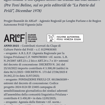
(Pre Toni Beline, sul so prin editoriâl de “La Patrie dal
Friûl”, Dicembar 1978)
Progjet finanziât de ARLeF - Agjenzie Regjonâl pe Lenghe Furlane e de Regjon
Autonome Friûl-Vignesie Julie
ANNO 2025
– Contributi ricevuti da Clape di
Culture Patrie dal Friûl – c.f. 01299830305
– erogante: A.R.L.E.F. (Agenzia Regionale per la
Lingua Friulana) C.F. 94094780304 • rif. norm. L.R.
N.29/2007 ART.23 c.2 bis e ART.24 c.7 e 10 • estremi
del decreto di concessione: DECRETO N. 261 del
25/10/2022 importo contributo € 3.500,00 (saldo) in
data 06/11/2025 • DECRETO N. 173 del 27/06/2025 €
34.842,23 in data 31/07/2025;
– erogante: FONDAZIONE FRIULI CF. 00158650309 •
estremi del decreto di concessione: Codice
progetto 2024-0124 ID 23405 campagna di
sensibilizzazione giornalistica dei sindaci aderenti
all’assemblea della comunità linguistica Friulana •
contributo € 3.450,00 • in data 12/05/2025;
– erogante: Agenzia delle Entrate • rif. norm.: