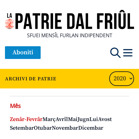
SFUEI MENSÎL FURLAN INDIPENDENT
Aboniti
ARCHIVI DE PATRIE
Mês
Zenâr-Fevrâr
Març
Avrîl
Mai
Jugn
Lui
Avost
Setembar
Otubar
Novembar
Dicembar