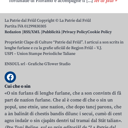
fortunade di Floramo e acompagne il […]
lei di plui +
La Patrie dal Friûl Copyright © La Patrie dal Friûl
Partita IVA 01299830305
Redazion
RSS/XML
Pubblicità
Privacy Policy
Cookie Policy
Proprietât Clape di Culture “Patrie dal Friûl”. I articui a son scrits in
lenghe furlane e cu la grafie uficiâl de Regjon Friûl – V.J.
USPI – Union Stampe Periodiche Taliane
ENSOUL srl
-
Grafiche GTower Studio
Cui che o sin
«O sin furlans di lenghe furlane, che a son convints di fâ
part de nazion furlane. Che al è come dî che o sin un
popul, une etnie, une nazion, che dopo tancj parons, che
a àn balinât di chestis bandis dilunc i secui, cumò di cent
agns indaûr o sin cjapâts dentri tal tramai dal Stât talian».
(Pre Toni Beline, sul so prin editoriâl de “La Patrie dal