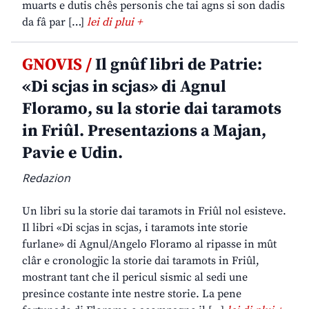
muarts e dutis chês personis che tai agns si son dadis
da fâ par […]
lei di plui +
GNOVIS /
Il gnûf libri de Patrie:
«Di scjas in scjas» di Agnul
Floramo, su la storie dai taramots
in Friûl. Presentazions a Majan,
Pavie e Udin.
Redazion
Un libri su la storie dai taramots in Friûl nol esisteve.
Il libri «Di scjas in scjas, i taramots inte storie
furlane» di Agnul/Angelo Floramo al ripasse in mût
clâr e cronologjic la storie dai taramots in Friûl,
mostrant tant che il pericul sismic al sedi une
presince costante inte nestre storie. La pene