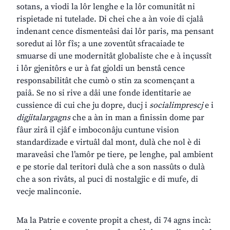
sotans, a viodi la lôr lenghe e la lôr comunitât ni
rispietade ni tutelade. Di chei che a àn voie di cjalâ
indenant cence dismenteâsi dai lôr paris, ma pensant
soredut ai lôr fîs; a une zoventût sfracaiade te
smuarse di une modernitât globaliste che e à inçussît
i lôr gjenitôrs e ur à fat gjoldi un benstâ cence
responsabilitât che cumò o stin za scomençant a
paiâ. Se no si rive a dâi une fonde identitarie ae
cussience di cui che ju dopre, ducj i
socialimprescj
e i
digjitalargagns
che a àn in man a finissin dome par
fâur zirâ il cjâf e imboconâju cuntune vision
standardizade e virtuâl dal mont, dulà che nol è di
maraveâsi che l’amôr pe tiere, pe lenghe, pal ambient
e pe storie dal teritori dulà che a son nassûts o dulà
che a son rivâts, al puci di nostalgjic e di mufe, di
vecje malinconie.
Ma la Patrie e covente propit a chest, di 74 agns incà: