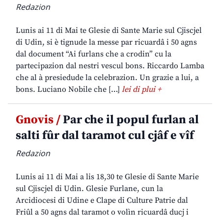
Redazion
Lunis ai 11 di Mai te Glesie di Sante Marie sul Cjiscjel
di Udin, si è tignude la messe par ricuardâ i 50 agns
dal document “Ai furlans che a crodin” cu la
partecipazion dal nestri vescul bons. Riccardo Lamba
che al à presiedude la celebrazion. Un grazie a lui, a
bons. Luciano Nobile che […]
lei di plui +
Gnovis /
Par che il popul furlan al
salti fûr dal taramot cul cjâf e vîf
Redazion
Lunis ai 11 di Mai a lis 18,30 te Glesie di Sante Marie
sul Cjiscjel di Udin. Glesie Furlane, cun la
Arcidiocesi di Udine e Clape di Culture Patrie dal
Friûl a 50 agns dal taramot o volìn ricuardâ ducj i