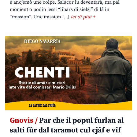
è ancjemò une colpe. Salacor lu deventarà, ma pal
moment o podin jessi “libars di sielzi” di lâ in
“mission”. Une mission […]
lei di plui +
Gnovis /
Par che il popul furlan al
salti fûr dal taramot cul cjâf e vîf