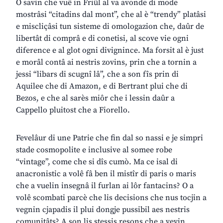
O savìn che vuê in Friûl al va avonde di mode
mostrâsi “citadins dal mont”, che al è “trendy” platâsi
e miscliçâsi tun sisteme di omologazion che, daûr de
libertât di comprâ e di conetisi, al scove vie ogni
diference e al glot ogni divignince. Ma forsit al è just
e morâl contâ ai nestris zovins, prin che a tornin a
jessi “libars di scugnî lâ”, che a son fîs prin di
Aquilee che di Amazon, e di Bertrant plui che di
Bezos, e che al sarès miôr che i lessin daûr a
Cappello pluitost che a Fiorello.
Fevelâur di une Patrie che fin dal so nassi e je simpri
stade cosmopolite e inclusive al somee robe
“vintage”, come che si dîs cumò. Ma ce isal di
anacronistic a volê fâ ben il mistîr di paris o maris
che a vuelin insegnâ il furlan ai lôr fantacins? O a
volê scombati parcè che lis decisions che nus tocjin a
vegnin cjapadis il plui dongje pussibil aes nestris
comunitâts? A son lis stessis resons che a vevin