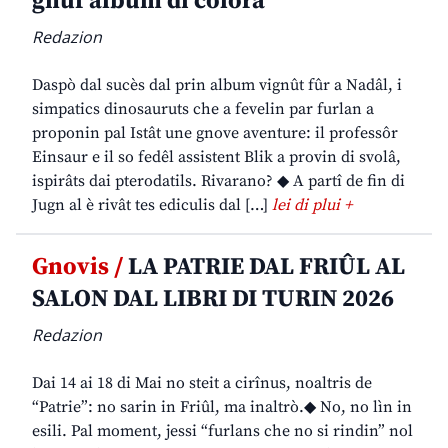
gnûf album di colorâ
Redazion
Daspò dal sucès dal prin album vignût fûr a Nadâl, i
simpatics dinosauruts che a fevelin par furlan a
proponin pal Istât une gnove aventure: il professôr
Einsaur e il so fedêl assistent Blik a provin di svolâ,
ispirâts dai pterodatils. Rivarano? ◆ A partî de fin di
Jugn al è rivât tes ediculis dal […]
lei di plui +
Gnovis /
LA PATRIE DAL FRIÛL AL
SALON DAL LIBRI DI TURIN 2026
Redazion
Dai 14 ai 18 di Mai no steit a cirînus, noaltris de
“Patrie”: no sarin in Friûl, ma inaltrò.◆ No, no lìn in
esili. Pal moment, jessi “furlans che no si rindin” nol