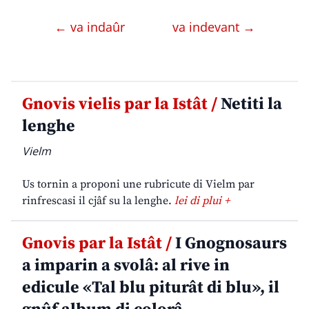
← va indaûr
va indevant →
Gnovis vielis par la Istât /
Netiti la
lenghe
Vielm
Us tornin a proponi une rubricute di Vielm par
rinfrescasi il cjâf su la lenghe.
lei di plui +
Gnovis par la Istât /
I Gnognosaurs
a imparin a svolâ: al rive in
edicule «Tal blu piturât di blu», il