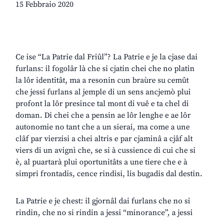
15 Febbraio 2020
Ce ise “La Patrie dal Friûl”? La Patrie e je la cjase dai
furlans: il fogolâr là che si cjatin chei che no platin
la lôr identitât, ma a resonin cun braùre su cemût
che jessi furlans al jemple di un sens ancjemò plui
profont la lôr presince tal mont di vuê e ta chel di
doman. Di chei che a pensin ae lôr lenghe e ae lôr
autonomie no tant che a un sierai, ma come a une
clâf par vierzisi a chei altris e par cjaminâ a cjâf alt
viers di un avignì che, se si à cussience di cui che si
è, al puartarà plui oportunitâts a une tiere che e à
simpri frontadis, cence rindisi, lis bugadis dal destin.
La Patrie e je chest: il gjornâl dai furlans che no si
rindin, che no si rindin a jessi “minorance”, a jessi