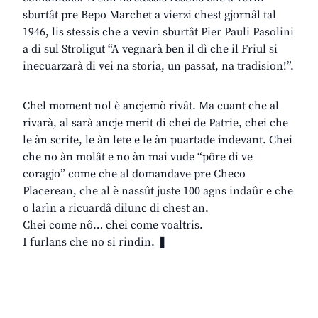
sburtât pre Bepo Marchet a vierzi chest gjornâl tal
1946, lis stessis che a vevin sburtât Pier Pauli Pasolini
a di sul Stroligut “A vegnarà ben il dì che il Friul si
inecuarzarà di vei na storia, un passat, na tradision!”.
Chel moment nol è ancjemò rivât. Ma cuant che al
rivarà, al sarà ancje merit di chei de Patrie, chei che
le àn scrite, le àn lete e le àn puartade indevant. Chei
che no àn molât e no àn mai vude “pôre di ve
coragjo” come che al domandave pre Checo
Placerean, che al è nassût juste 100 agns indaûr e che
o larìn a ricuardâ dilunc di chest an.
Chei come nô… chei come voaltris.
I furlans che no si rindin. ❚