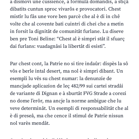
a dismovi une cussience, a formulâ domandis, a stiçâ
dibatits cuntun sproc vivarôs e provocatori. Chest
mistîr lu fâs une vore ben parcè che al è di in chê
volte che al covente bati cuintri di chei che a metin
in forsit la dignitât de comunitât furlane. Lu diseve
ben pre Toni Beline: “Chest al è simpri stât il sfuarç
dai furlans: vuadagnâsi la libertât di esisti”.
Par chest cont, la Patrie no si tire indaûr: dispès la sô
vôs e berle intal desert, ma nol è simpri dibant. Un
esempli lu vês su chest numar: la denunzie de
mancjade aplicazion de leç 482/99 sui cartei stradâi
de variante di Dignan e à sburtât FVG Strade a corezi
no dome l’erôr, ma ancje la norme ambigue che lu
veve determinât. Un esempli di responsabilitât che al
è di preseâ, ma che cence il stimul de Patrie nissun
nol varès mendât.