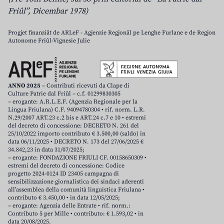
Friûl”, Dicembar 1978)
Progjet finanziât de ARLeF - Agjenzie Regjonâl pe Lenghe Furlane e de Regjon
Autonome Friûl-Vignesie Julie
ANNO 2025
– Contributi ricevuti da Clape di
Culture Patrie dal Friûl – c.f. 01299830305
– erogante: A.R.L.E.F. (Agenzia Regionale per la
Lingua Friulana) C.F. 94094780304 • rif. norm. L.R.
N.29/2007 ART.23 c.2 bis e ART.24 c.7 e 10 • estremi
del decreto di concessione: DECRETO N. 261 del
25/10/2022 importo contributo € 3.500,00 (saldo) in
data 06/11/2025 • DECRETO N. 173 del 27/06/2025 €
34.842,23 in data 31/07/2025;
– erogante: FONDAZIONE FRIULI CF. 00158650309 •
estremi del decreto di concessione: Codice
progetto 2024-0124 ID 23405 campagna di
sensibilizzazione giornalistica dei sindaci aderenti
all’assemblea della comunità linguistica Friulana •
contributo € 3.450,00 • in data 12/05/2025;
– erogante: Agenzia delle Entrate • rif. norm.:
Contributo 5 per Mille • contributo: € 1.593,02 • in
data 20/08/2025.