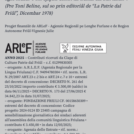
(Pre Toni Beline, sul so prin editoriâl de “La Patrie dal
Friûl”, Dicembar 1978)
Progjet finanziât de ARLeF - Agjenzie Regjonâl pe Lenghe Furlane e de Regjon
Autonome Friûl-Vignesie Julie
ANNO 2025
– Contributi ricevuti da Clape di
Culture Patrie dal Friûl – c.f. 01299830305
– erogante: A.R.L.E.F. (Agenzia Regionale per la
Lingua Friulana) C.F. 94094780304 • rif. norm. L.R.
N.29/2007 ART.23 c.2 bis e ART.24 c.7 e 10 • estremi
del decreto di concessione: DECRETO N. 261 del
25/10/2022 importo contributo € 3.500,00 (saldo) in
data 06/11/2025 • DECRETO N. 173 del 27/06/2025 €
34.842,23 in data 31/07/2025;
– erogante: FONDAZIONE FRIULI CF. 00158650309 •
estremi del decreto di concessione: Codice
progetto 2024-0124 ID 23405 campagna di
sensibilizzazione giornalistica dei sindaci aderenti
all’assemblea della comunità linguistica Friulana •
contributo € 3.450,00 • in data 12/05/2025;
– erogante: Agenzia delle Entrate • rif. norm.: