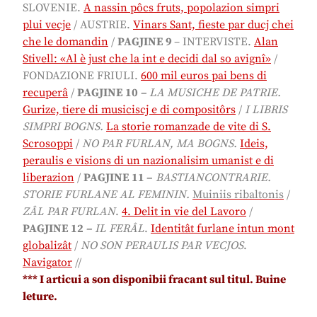
SLOVENIE.
A nassin pôcs fruts, popolazion simpri
plui vecje
/ AUSTRIE.
Vinars Sant, fieste par ducj chei
che le domandin
/
PA
GJINE 9
– INTERVISTE.
Alan
Stivell: «Al è just che la int e decidi dal so avignî»
/
FONDAZIONE FRIULI.
600 mil euros pai bens di
recuperâ
/
PAGJINE 10
–
LA MUSICHE DE PATRIE.
Gurize, tiere di musiciscj e di compositôrs
/
I LIBRIS
SIMPRI BOGNS
.
La storie romanzade de vite di S.
Scrosoppi
/
NO PAR FURLAN, MA BOGNS.
Ideis,
peraulis e visions di un nazionalisim umanist e di
liberazion
/
PAGJINE 11
–
BASTIANCONTRARIE.
STORIE FURLANE AL FEMININ
.
Muiniis ribaltonis
/
ZÂL PAR FURLAN
.
4. Delit in vie del Lavoro
/
PAGJINE 12
–
IL FERÂL
.
Identitât furlane intun mont
globalizât
/
NO SON PERAULIS PAR VECJOS
.
Navigator
//
*
**
I articui a son disponibii fracant sul titul. Buine
leture.