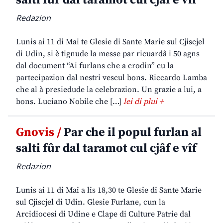
salti fûr dal taramot cul cjâf e vîf
Redazion
Lunis ai 11 di Mai te Glesie di Sante Marie sul Cjiscjel
di Udin, si è tignude la messe par ricuardâ i 50 agns
dal document “Ai furlans che a crodin” cu la
partecipazion dal nestri vescul bons. Riccardo Lamba
che al à presiedude la celebrazion. Un grazie a lui, a
bons. Luciano Nobile che […]
lei di plui +
Gnovis /
Par che il popul furlan al
salti fûr dal taramot cul cjâf e vîf
Redazion
Lunis ai 11 di Mai a lis 18,30 te Glesie di Sante Marie
sul Cjiscjel di Udin. Glesie Furlane, cun la
Arcidiocesi di Udine e Clape di Culture Patrie dal