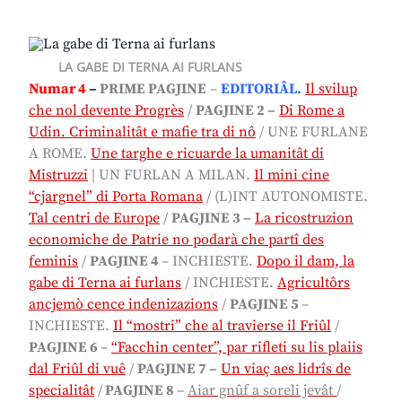
LA GABE DI TERNA AI FURLANS
Numar 4
–
PRIME PAGJINE
–
EDITORIÂL.
Il svilup
che nol devente Progrès
/
PAGJINE 2 –
Di Rome a
Udin. Criminalitât e mafie tra di nô
/ UNE FURLANE
A ROME.
Une targhe e ricuarde la umanitât di
Mistruzzi
| UN FURLAN A MILAN.
Il mini cine
“cjargnel” di Porta Romana
/ (L)INT AUTONOMISTE.
Tal centri de Europe
/
PAGJINE 3 –
La ricostruzion
economiche de Patrie no podarà che partî des
feminis
/
PAGJINE 4
– INCHIESTE.
Dopo il dam, la
gabe di Terna ai furlans
/
INCHIESTE.
Agricultôrs
ancjemò cence indenizazions
/
PAGJINE 5
–
INCHIESTE
.
Il “mostri” che al travierse il Friûl
/
PAGJINE 6
–
“Facchin center”, par rifleti su lis plaiis
dal Friûl di vuê
/
PAGJINE 7 –
Un viaç aes lidrîs de
specialitât
/
PAGJINE 8
–
Aiar gnûf a soreli jevât
/