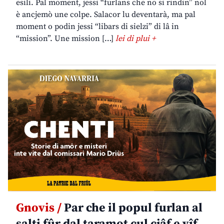
esili. Pal moment, jessi “furlans che no si rindin” nol
è ancjemò une colpe. Salacor lu deventarà, ma pal
moment o podin jessi “libars di sielzi” di lâ in
“mission”. Une mission […]
lei di plui +
Gnovis /
Par che il popul furlan al