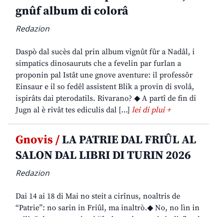
gnûf album di colorâ
Redazion
Daspò dal sucès dal prin album vignût fûr a Nadâl, i
simpatics dinosauruts che a fevelin par furlan a
proponin pal Istât une gnove aventure: il professôr
Einsaur e il so fedêl assistent Blik a provin di svolâ,
ispirâts dai pterodatils. Rivarano? ◆ A partî de fin di
Jugn al è rivât tes ediculis dal […]
lei di plui +
Gnovis /
LA PATRIE DAL FRIÛL AL
SALON DAL LIBRI DI TURIN 2026
Redazion
Dai 14 ai 18 di Mai no steit a cirînus, noaltris de
“Patrie”: no sarin in Friûl, ma inaltrò.◆ No, no lìn in