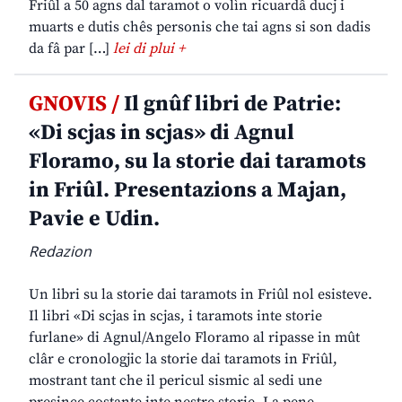
Friûl a 50 agns dal taramot o volìn ricuardâ ducj i
muarts e dutis chês personis che tai agns si son dadis
da fâ par […]
lei di plui +
GNOVIS /
Il gnûf libri de Patrie:
«Di scjas in scjas» di Agnul
Floramo, su la storie dai taramots
in Friûl. Presentazions a Majan,
Pavie e Udin.
Redazion
Un libri su la storie dai taramots in Friûl nol esisteve.
Il libri «Di scjas in scjas, i taramots inte storie
furlane» di Agnul/Angelo Floramo al ripasse in mût
clâr e cronologjic la storie dai taramots in Friûl,
mostrant tant che il pericul sismic al sedi une