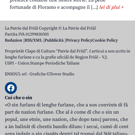
presince costante inte nestre storie. La pene
fortunade di Floramo e acompagne il […]
lei di plui +
La Patrie dal Friûl Copyright © La Patrie dal Friûl
Partita IVA 01299830305
Redazion
RSS/XML
Pubblicità
Privacy Policy
Cookie Policy
Proprietât Clape di Culture “Patrie dal Friûl”. I articui a son scrits in
lenghe furlane e cu la grafie uficiâl de Regjon Friûl – V.J.
USPI – Union Stampe Periodiche Taliane
ENSOUL srl
-
Grafiche GTower Studio
Cui che o sin
«O sin furlans di lenghe furlane, che a son convints di fâ
part de nazion furlane. Che al è come dî che o sin un
popul, une etnie, une nazion, che dopo tancj parons, che
a àn balinât di chestis bandis dilunc i secui, cumò di cent
agns indaûr o sin cjapâts dentri tal tramai dal Stât talian».