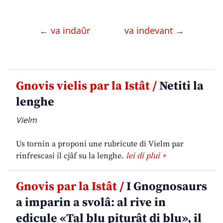
← va indaûr
va indevant →
Gnovis vielis par la Istât /
Netiti la
lenghe
Vielm
Us tornin a proponi une rubricute di Vielm par
rinfrescasi il cjâf su la lenghe.
lei di plui +
Gnovis par la Istât /
I Gnognosaurs
a imparin a svolâ: al rive in
edicule «Tal blu piturât di blu», il