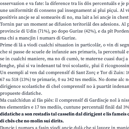
osservazion e va fate: la diference tra lis dôs percentuâls e je 
une uniformitât di consens pal insegnament ai plui piçui. Al vû
positivis ancje se al somearès di no, ma lait a lei ancje in chest 
Tornìn par un moment ae difusion teritoriâl des adesions. Al pr
provincie di Udin (71%), po dopo Gurize (42%), e da pît Porde
ma chi a mancjin i numars di Gurize.
Prime di lâ a viodi cualchi situazion in particolâr, o vin di seg
che si passe de scuele de infanzie aes primaris, la percentuâl e
se in cualchi maniere, ma no di cumò, te materne cuasi ducj a
lenghe, plui si va indenant tal troi scolastic, plui il ricognossi
Un esempli al ven dal comprensîf di Sant Zorç e Tor di Zuin: 10
67 su 518 (13%) te primarie, 0 su 342 tes mediis. No dome alc n
dirigjence scolastiche di chel comprensîf no à puartât indenant
propueste didatiche.
Ma cualchidun al fâs piês: il comprensîf di Gardiscje nol à nis
tes elementârs e 17 tes mediis, cuntune percentuâl finâl dal 3
didatiche a son restadis tal casselin dal dirigjent e lis fameis 
di chês che no molin sui dirits.
Duncje i numars a fasin viodi ancje dulà che si lavore in maniere