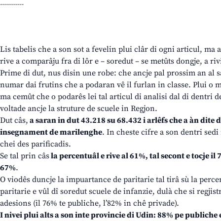
............
Lis tabelis che a son sot a fevelin plui clâr di ogni articul, ma
rive a comparâju fra di lôr e – soredut – se metûts dongje, a riv
Prime di dut, nus disin une robe: che ancje pal prossim an al 
numar dai frutins che a podaran vê il furlan in classe. Plui o m
ma cemût che o podarês lei tal articul di analisi dal di dentri de
voltade ancje la struture de scuele in Regjon.
Dut câs,
a saran in dut 43.218 su 68.432 i arlêfs che a àn dite d
insegnament de marilenghe
. In cheste cifre a son dentri sed
chei des parificadis.
Se tal prin câs
la percentuâl e rive al 61%, tal secont e tocje i
67%
.
O viodês duncje la impuartance de paritarie tal tirâ sù la percen
paritarie e vûl dî soredut scuele de infanzie, dulà che si regjistr
adesions (il 76% te publiche, l’82% in chê privade).
I nivei plui alts a son inte provincie di Udin: 88% pe publiche