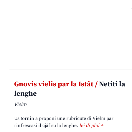
Gnovis vielis par la Istât /
Netiti la
lenghe
Vielm
Us tornin a proponi une rubricute di Vielm par
rinfrescasi il cjâf su la lenghe.
lei di plui +