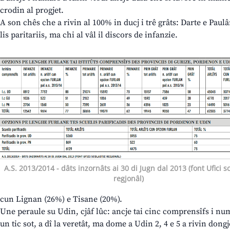
crodin al progjet.
A son chês che a rivin al 100% in ducj i trê grâts: Darte e Paulâ
lis paritariis, ma chi al vâl il discors de infanzie.
A.S. 2013/2014 - dâts inzornâts ai 30 di Jugn dal 2013 (font Ufici sc
regjonâl)
cun Lignan (26%) e Tisane (20%).
Une peraule su Udin, cjâf lûc: ancje tai cinc comprensîfs i nu
un tic sot, a dî la veretât, ma dome a Udin 2, 4 e 5 a rivin dong