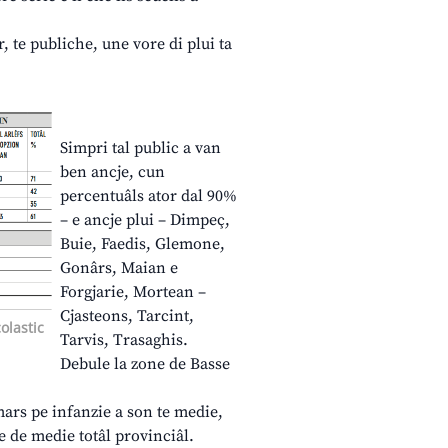
r, te publiche, une vore di plui ta
Simpri tal public a van
ben ancje, cun
percentuâls ator dal 90%
– e ancje plui – Dimpeç,
Buie, Faedis, Glemone,
Gonârs, Maian e
Forgjarie, Mortean –
Cjasteons, Tarcint,
olastic
Tarvis, Trasaghis.
Debule la zone de Basse
mars pe infanzie a son te medie,
je de medie totâl provinciâl.