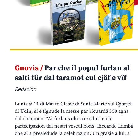
Gnovis /
Par che il popul furlan al
salti fûr dal taramot cul cjâf e vîf
Redazion
Lunis ai 11 di Mai te Glesie di Sante Marie sul Cjiscjel
di Udin, si è tignude la messe par ricuardâ i 50 agns
dal document “Ai furlans che a crodin” cu la
partecipazion dal nestri vescul bons. Riccardo Lamba
che al à presiedude la celebrazion. Un grazie a lui, a