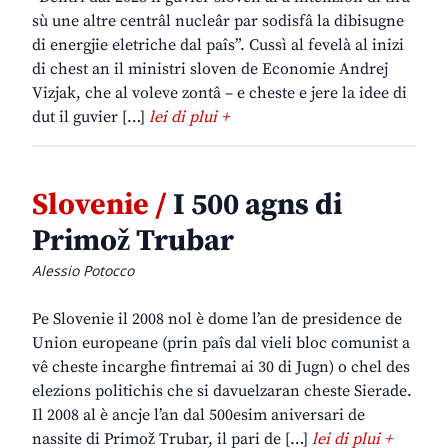
sù une altre centrâl nucleâr par sodisfâ la dibisugne
di energjie eletriche dal paîs”. Cussì al fevelà al inizi
di chest an il ministri sloven de Economie Andrej
Vizjak, che al voleve zontâ – e cheste e jere la idee di
dut il guvier […]
lei di plui +
Slovenie /
I 500 agns di
Primož Trubar
Alessio Potocco
Pe Slovenie il 2008 nol è dome l’an de presidence de
Union europeane (prin paîs dal vieli bloc comunist a
vê cheste incarghe fintremai ai 30 di Jugn) o chel des
elezions politichis che si davuelzaran cheste Sierade.
Il 2008 al è ancje l’an dal 500esim aniversari de
nassite di Primož Trubar, il pari de […]
lei di plui +