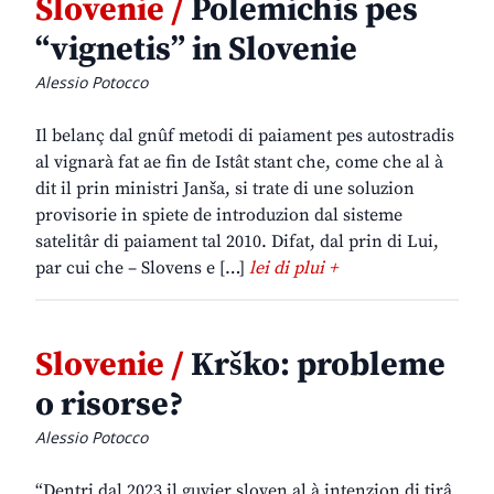
Slovenie /
Polemichis pes
“vignetis” in Slovenie
Alessio Potocco
Il belanç dal gnûf metodi di paiament pes autostradis
al vignarà fat ae fin de Istât stant che, come che al à
dit il prin ministri Janša, si trate di une soluzion
provisorie in spiete de introduzion dal sisteme
satelitâr di paiament tal 2010. Difat, dal prin di Lui,
par cui che – Slovens e […]
lei di plui +
Slovenie /
Krško: probleme
o risorse?
Alessio Potocco
“Dentri dal 2023 il guvier sloven al à intenzion di tirâ