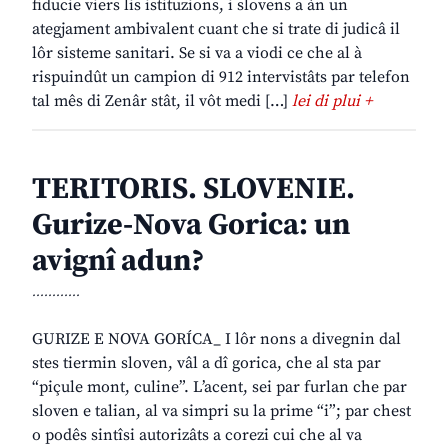
fiducie viers lis istituzions, i slovens a àn un
ategjament ambivalent cuant che si trate di judicâ il
lôr sisteme sanitari. Se si va a viodi ce che al à
rispuindût un campion di 912 intervistâts par telefon
tal mês di Zenâr stât, il vôt medi […]
lei di plui +
TERITORIS. SLOVENIE.
Gurize-Nova Gorica: un
avignî adun?
............
GURIZE E NOVA GORÍCA_ I lôr nons a divegnin dal
stes tiermin sloven, vâl a dî gorica, che al sta par
“piçule mont, culine”. L’acent, sei par furlan che par
sloven e talian, al va simpri su la prime “i”; par chest
o podês sintîsi autorizâts a corezi cui che al va