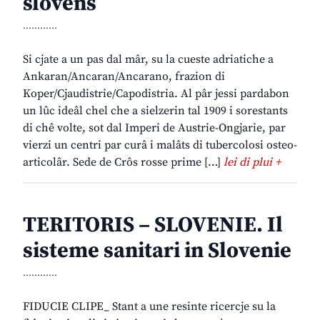
slovens
............
Si cjate a un pas dal mâr, su la cueste adriatiche a
Ankaran/Ancaran/Ancarano, frazion di
Koper/Cjaudistrie/Capodistria. Al pâr jessi pardabon
un lûc ideâl chel che a sielzerin tal 1909 i sorestants
di chê volte, sot dal Imperi de Austrie-Ongjarie, par
vierzi un centri par curâ i malâts di tubercolosi osteo-
articolâr. Sede de Crôs rosse prime […]
lei di plui +
TERITORIS – SLOVENIE. Il
sisteme sanitari in Slovenie
............
FIDUCIE CLIPE_ Stant a une resinte ricercje su la