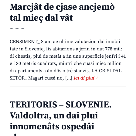
Marcjât de cjase ancjemò
tal mieç dal vât
............
CENSIMENT_ Stant ae ultime valutazion dai imobii
fate in Slovenie, lis abitazions a jerin in dut 778 mil:
di chestis, plui de metât a àn une superficie jenfri i 41
e i 80 metris cuadrâts, mintri che cuasi mieç milion
di apartaments a àn dôs o trê stanzis. LA CRISI DAL
SETÔR_ Magari cussì no, […]
lei di plui +
TERITORIS – SLOVENIE.
Valdoltra, un dai plui
innomenâts ospedâi