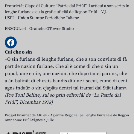
Proprietât Clape di Culture “Patrie dal Friûl”. I articui a son scrits in
lenghe furlane e cu la grafie uficiâl de Regjon Friûl – V.J.
USPI – Union Stampe Periodiche Taliane
ENSOUL srl
-
Grafiche GTower Studio
Cui che o sin
«O sin furlans di lenghe furlane, che a son convints di fâ
part de nazion furlane. Che al è come dî che o sin un
popul, une etnie, une nazion, che dopo tancj parons, che
a àn balinât di chestis bandis dilunc i secui, cumò di cent
agns indaûr o sin cjapâts dentri tal tramai dal Stât talian».
(Pre Toni Beline, sul so prin editoriâl de “La Patrie dal
Friûl”, Dicembar 1978)
Progjet finanziât de ARLeF - Agjenzie Regjonâl pe Lenghe Furlane e de Regjon
Autonome Friûl-Vignesie Julie