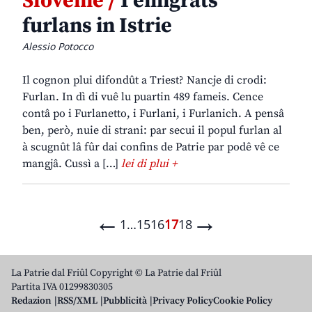
Slovenie /
I emigrâts
furlans in Istrie
Alessio Potocco
Il cognon plui difondût a Triest? Nancje di crodi:
Furlan. In dì di vuê lu puartin 489 fameis. Cence
contâ po i Furlanetto, i Furlani, i Furlanich. A pensâ
ben, però, nuie di strani: par secui il popul furlan al
à scugnût lâ fûr dai confins de Patrie par podê vê ce
mangjâ. Cussì a […]
lei di plui +
←
→
1
…
15
16
17
18
La Patrie dal Friûl Copyright © La Patrie dal Friûl
Partita IVA 01299830305
Redazion
RSS/XML
Pubblicità
Privacy Policy
Cookie Policy