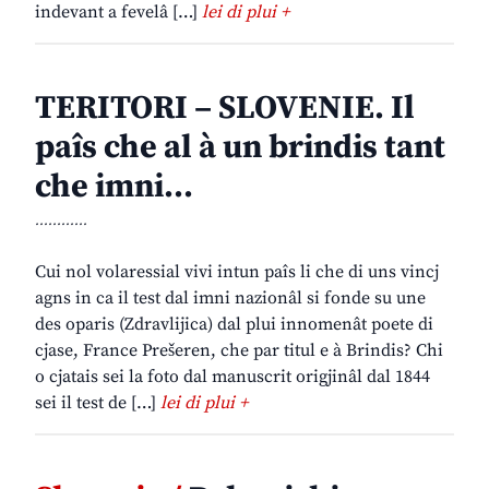
indevant a fevelâ […]
lei di plui +
TERITORI – SLOVENIE. Il
paîs che al à un brindis tant
che imni…
............
Cui nol volaressial vivi intun paîs li che di uns vincj
agns in ca il test dal imni nazionâl si fonde su une
des oparis (Zdravlijica) dal plui innomenât poete di
cjase, France Prešeren, che par titul e à Brindis? Chi
o cjatais sei la foto dal manuscrit origjinâl dal 1844
sei il test de […]
lei di plui +