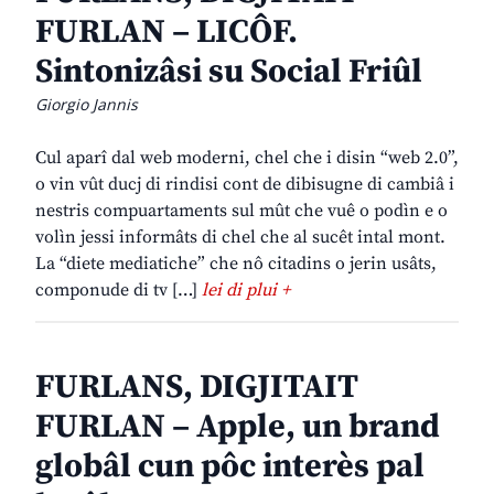
FURLAN – LICÔF.
Sintonizâsi su Social Friûl
Giorgio Jannis
Cul aparî dal web moderni, chel che i disin “web 2.0”,
o vin vût ducj di rindisi cont de dibisugne di cambiâ i
nestris compuartaments sul mût che vuê o podìn e o
volìn jessi informâts di chel che al sucêt intal mont.
La “diete mediatiche” che nô citadins o jerin usâts,
componude di tv […]
lei di plui +
FURLANS, DIGJITAIT
FURLAN – Apple, un brand
globâl cun pôc interès pal