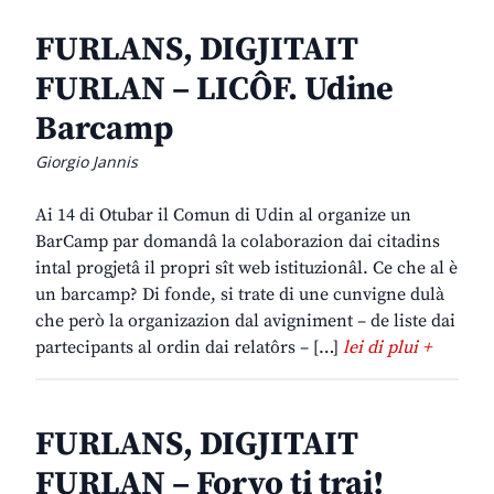
FURLANS, DIGJITAIT
FURLAN – LICÔF. Udine
Barcamp
Giorgio Jannis
Ai 14 di Otubar il Comun di Udin al organize un
BarCamp par domandâ la colaborazion dai citadins
intal progjetâ il propri sît web istituzionâl. Ce che al è
un barcamp? Di fonde, si trate di une cunvigne dulà
che però la organizazion dal avigniment – de liste dai
partecipants al ordin dai relatôrs – […]
lei di plui +
FURLANS, DIGJITAIT
FURLAN – Forvo ti trai!