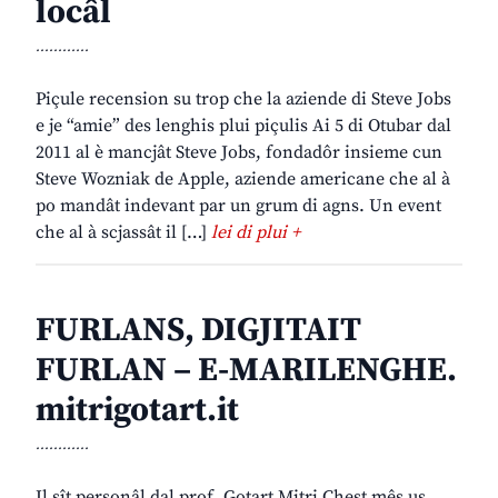
locâl
............
Piçule recension su trop che la aziende di Steve Jobs
e je “amie” des lenghis plui piçulis Ai 5 di Otubar dal
2011 al è mancjât Steve Jobs, fondadôr insieme cun
Steve Wozniak de Apple, aziende americane che al à
po mandât indevant par un grum di agns. Un event
che al à scjassât il […]
lei di plui +
FURLANS, DIGJITAIT
FURLAN – E-MARILENGHE.
mitrigotart.it
............
Il sît personâl dal prof. Gotart Mitri Chest mês us