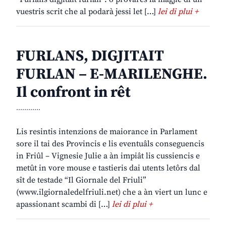
vuestris scrit che al podarà jessi let […]
lei di plui +
FURLANS, DIGJITAIT
FURLAN – E-MARILENGHE.
Il confront in rêt
............
Lis resintis intenzions de maiorance in Parlament
sore il tai des Provincis e lis eventuâls conseguencis
in Friûl – Vignesie Julie a àn impiât lis cussiencis e
metût in vore mouse e tastieris dai utents letôrs dal
sît de testade “Il Giornale del Friuli”
(www.ilgiornaledelfriuli.net) che a àn viert un lunc e
apassionant scambi di […]
lei di plui +