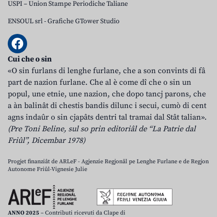
USPI – Union Stampe Periodiche Taliane
ENSOUL srl
-
Grafiche GTower Studio
Cui che o sin
«O sin furlans di lenghe furlane, che a son convints di fâ
part de nazion furlane. Che al è come dî che o sin un
popul, une etnie, une nazion, che dopo tancj parons, che
a àn balinât di chestis bandis dilunc i secui, cumò di cent
agns indaûr o sin cjapâts dentri tal tramai dal Stât talian».
(Pre Toni Beline, sul so prin editoriâl de “La Patrie dal
Friûl”, Dicembar 1978)
Progjet finanziât de ARLeF - Agjenzie Regjonâl pe Lenghe Furlane e de Regjon
Autonome Friûl-Vignesie Julie
ANNO 2025
– Contributi ricevuti da Clape di