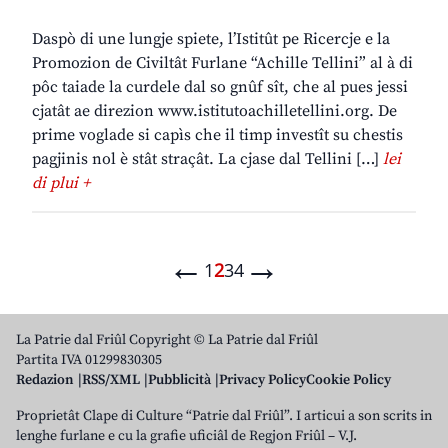
Daspò di une lungje spiete, l’Istitût pe Ricercje e la
Promozion de Civiltât Furlane “Achille Tellini” al à di
pôc taiade la curdele dal so gnûf sît, che al pues jessi
cjatât ae direzion www.istitutoachilletellini.org. De
prime voglade si capìs che il timp investît su chestis
pagjinis nol è stât straçât. La cjase dal Tellini […]
lei
di plui +
←
→
1
2
3
4
La Patrie dal Friûl Copyright © La Patrie dal Friûl
Partita IVA 01299830305
Redazion
RSS/XML
Pubblicità
Privacy Policy
Cookie Policy
Proprietât Clape di Culture “Patrie dal Friûl”. I articui a son scrits in
lenghe furlane e cu la grafie uficiâl de Regjon Friûl – V.J.