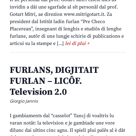
invidìn a dâi une sgarfade al sît personâl dal prof.
Gotart Mitri, ae direzion www.mitrigotart.it. Za
president dal Istitût ladin furlan “Pre Checo
Placerean”, insegnant di lenghis e studiôs di lenghe
furlane, autôr di une lungje schirie di publicazions e
articui su la stampe e […]
lei di plui +
FURLANS, DIGJITAIT
FURLAN – LICÔF.
Television 2.0
Giorgio Jannis
I gambiaments dal “casselot” Tancj di voaltris lu
varan notât: la television e je gambiade une vore
dilunc dai ultins cinc agns. Il spieli plui palês al è dât