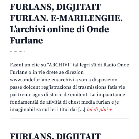
FURLANS, DIGJITAIT
FURLAN. E-MARILENGHE.
L’archivi online di Onde
Furlane
............
Fasint un clic su “ARCHIVI” tal legri sît di Radio Onde
Furlane o in vie drete ae direzion
www.ondefurlane.eu/archivi a son a disposizion
passe doicent regjistrazions di trasmissions fatis vie
pai trente agns di storie de emitent. La impuartance
fondamentâl de ativitât di chest media furlan e je
imagjinabil za cul lei i titui dai […]
lei di plui +
FURLANS, DIGJITAIT