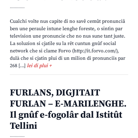
............
Cualchi volte nus capite di no savê cemût pronunciâ
ben une peraule intune lenghe foreste, o sintìn par
television une pronuncie che no nus sune tant juste.
La soluzion si cjatile su la rêt cuntun gnûf social
network che si clame Forvo (http://it.forvo.com/),
dulà che si cjatin plui di un milion di pronunciis par
268 […]
lei di plui +
FURLANS, DIGJITAIT
FURLAN – E-MARILENGHE.
Il gnûf e-fogolâr dal Istitût
Tellini
............