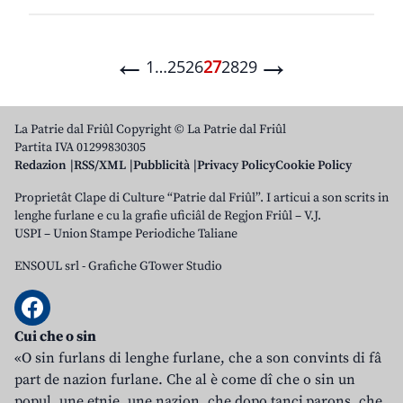
←
→
1
…
25
26
27
28
29
La Patrie dal Friûl Copyright © La Patrie dal Friûl
Partita IVA 01299830305
Redazion
RSS/XML
Pubblicità
Privacy Policy
Cookie Policy
Proprietât Clape di Culture “Patrie dal Friûl”. I articui a son scrits in
lenghe furlane e cu la grafie uficiâl de Regjon Friûl – V.J.
USPI – Union Stampe Periodiche Taliane
ENSOUL srl
-
Grafiche GTower Studio
Cui che o sin
«O sin furlans di lenghe furlane, che a son convints di fâ
part de nazion furlane. Che al è come dî che o sin un
popul, une etnie, une nazion, che dopo tancj parons, che