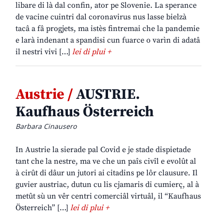
libare di là dal confin, ator pe Slovenie. La sperance
de vacine cuintri dal coronavirus nus lasse bielzà
tacâ a fâ progjets, ma istès fintremai che la pandemie
e larà indenant a spandisi cun fuarce o varìn di adatâ
il nestri vivi […]
lei di plui +
Austrie /
AUSTRIE.
Kaufhaus Österreich
Barbara Cinausero
In Austrie la sierade pal Covid e je stade dispietade
tant che la nestre, ma ve che un paîs civîl e evolût al
à cirût di dâur un jutori ai citadins pe lôr clausure. Il
guvier austriac, dutun cu lis cjamaris di cumierç, al à
metût sù un vêr centri comerciâl virtuâl, il “Kaufhaus
Österreich” […]
lei di plui +