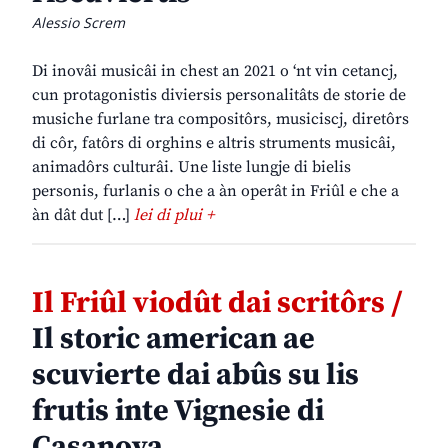
Alessio Screm
Di inovâi musicâi in chest an 2021 o ‘nt vin cetancj,
cun protagonistis diviersis personalitâts de storie de
musiche furlane tra compositôrs, musiciscj, diretôrs
di côr, fatôrs di orghins e altris struments musicâi,
animadôrs culturâi. Une liste lungje di bielis
personis, furlanis o che a àn operât in Friûl e che a
àn dât dut […]
lei di plui +
Il Friûl viodût dai scritôrs /
Il storic american ae
scuvierte dai abûs su lis
frutis inte Vignesie di
Casanova