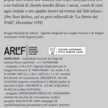
a àn balinât di chestis bandis dilunc i secui, cumò di cent
agns indaûr o sin cjapâts dentri tal tramai dal Stât talian».
(Pre Toni Beline, sul so prin editoriâl de “La Patrie dal
Friûl”, Dicembar 1978)
Progjet finanziât de ARLeF - Agjenzie Regjonâl pe Lenghe Furlane e de Regjon
Autonome Friûl-Vignesie Julie
ANNO 2025
– Contributi ricevuti da Clape di
Culture Patrie dal Friûl – c.f. 01299830305
– erogante: A.R.L.E.F. (Agenzia Regionale per la
Lingua Friulana) C.F. 94094780304 • rif. norm. L.R.
N.29/2007 ART.23 c.2 bis e ART.24 c.7 e 10 • estremi
del decreto di concessione: DECRETO N. 261 del
25/10/2022 importo contributo € 3.500,00 (saldo) in
data 06/11/2025 • DECRETO N. 173 del 27/06/2025 €
34.842,23 in data 31/07/2025;
– erogante: FONDAZIONE FRIULI CF. 00158650309 •
estremi del decreto di concessione: Codice
progetto 2024-0124 ID 23405 campagna di
sensibilizzazione giornalistica dei sindaci aderenti