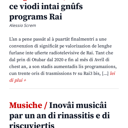
ce viodi intai gnûfs
programs Rai
Alessio Screm
L’an a pene passât al à puartât finalmentri a une
convenzion di significât pe valorizazion de lenghe
furlane inte ufierte radiotelevisive de Rai. Tant che
dal prin di Otubar dal 2020 e fin al mês di Avrîl di
chest an, a son stadis aumentadis lis programazions,
cun trente oris di trasmissions tv su Rai3 bis, […]
lei
di plui +
Musiche /
Inovâi musicâi
par un an di rinassitis e di
riscuviertis