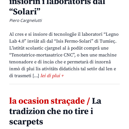
insiorin i laboratoris dal
“Solari”
Piero Cargnelutti
Al cres e si insiore di tecnologjie il laboratori “Legno
Lab 4.0” inviât alì dal “Isis Fermo-Solari” di Tumieç.
L’istitût scolastic cjargnel al à podût comprâ une
“Tenotatrice-mortasatrice CNC”, o ben une machine
tenonadore e di incàs che e permetarà di inzornâ
inmò di plui lis ativitâts didatichis tal setôr dal len e
di trasmeti […]
lei di plui +
la ocasion straçade /
La
tradizion che no tire i
scarpets