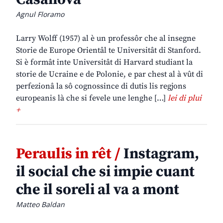
Agnul Floramo
Larry Wolff (1957) al è un professôr che al insegne
Storie de Europe Orientâl te Universitât di Stanford.
Si è formât inte Universitât di Harvard studiant la
storie de Ucraine e de Polonie, e par chest al à vût di
perfezionâ la sô cognossince di dutis lis regjons
europeanis là che si fevele une lenghe […]
lei di plui
+
Peraulis in rêt /
Instagram,
il social che si impie cuant
che il soreli al va a mont
Matteo Baldan