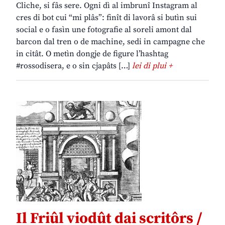
Cliche, si fâs sere. Ogni dì al imbrunî Instagram al
cres di bot cui “mi plâs”: finît di lavorâ si butìn sui
social e o fasìn une fotografie al soreli amont dal
barcon dal tren o de machine, sedi in campagne che
in citât. O metìn dongje de figure l’hashtag
#rossodisera, e o sin cjapâts […]
lei di plui +
Il Friûl viodût dai scritôrs /