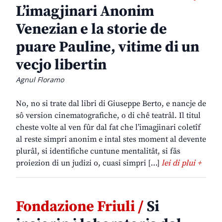
L’imagjinari Anonim
Venezian e la storie de
puare Pauline, vitime di un
vecjo libertin
Agnul Floramo
No, no si trate dal libri di Giuseppe Berto, e nancje de
sô version cinematografiche, o di chê teatrâl. Il titul
cheste volte al ven fûr dal fat che l’imagjinari coletîf
al reste simpri anonim e intal stes moment al devente
plurâl, si identifiche cuntune mentalitât, si fâs
proiezion di un judizi o, cuasi simpri […]
lei di plui +
Fondazione Friuli /
Si