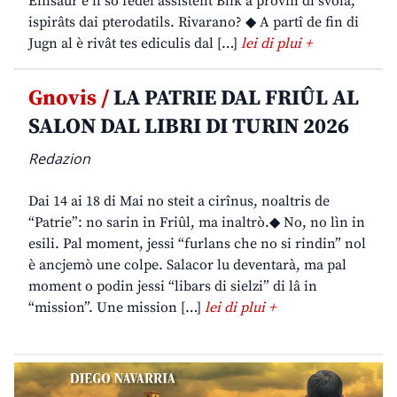
Einsaur e il so fedêl assistent Blik a provin di svolâ,
ispirâts dai pterodatils. Rivarano? ◆ A partî de fin di
Jugn al è rivât tes ediculis dal […]
lei di plui +
Gnovis /
LA PATRIE DAL FRIÛL AL
SALON DAL LIBRI DI TURIN 2026
Redazion
Dai 14 ai 18 di Mai no steit a cirînus, noaltris de
“Patrie”: no sarin in Friûl, ma inaltrò.◆ No, no lìn in
esili. Pal moment, jessi “furlans che no si rindin” nol
è ancjemò une colpe. Salacor lu deventarà, ma pal
moment o podin jessi “libars di sielzi” di lâ in
“mission”. Une mission […]
lei di plui +