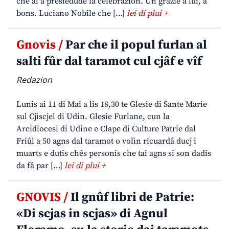
che al à presiedude la celebrazion. Un grazie a lui, a
bons. Luciano Nobile che […]
lei di plui +
Gnovis /
Par che il popul furlan al
salti fûr dal taramot cul cjâf e vîf
Redazion
Lunis ai 11 di Mai a lis 18,30 te Glesie di Sante Marie
sul Cjiscjel di Udin. Glesie Furlane, cun la
Arcidiocesi di Udine e Clape di Culture Patrie dal
Friûl a 50 agns dal taramot o volìn ricuardâ ducj i
muarts e dutis chês personis che tai agns si son dadis
da fâ par […]
lei di plui +
GNOVIS /
Il gnûf libri de Patrie:
«Di scjas in scjas» di Agnul