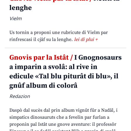
lenghe
Vielm
Us tornin a proponi une rubricute di Vielm par
rinfrescasi il cjâf su la lenghe.
lei di plui +
Gnovis par la Istât /
I Gnognosaurs
a imparin a svolâ: al rive in
edicule «Tal blu piturât di blu», il
gnûf album di colorâ
Redazion
Daspò dal sucès dal prin album vignût fûr a Nadâl, i
simpatics dinosauruts che a fevelin par furlan a
proponin pal Istât une gnove aventure: il professôr