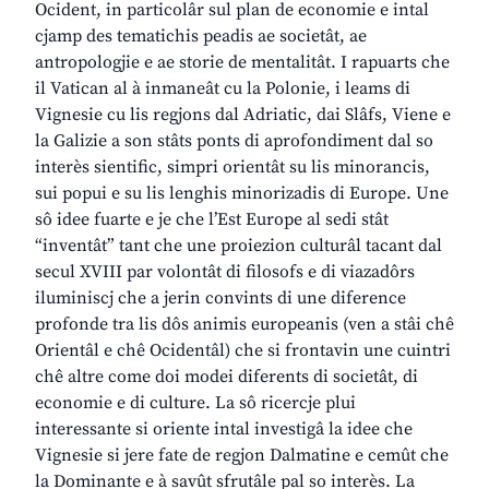
Ocident, in particolâr sul plan de economie e intal
cjamp des tematichis peadis ae societât, ae
antropologjie e ae storie de mentalitât. I rapuarts che
il Vatican al à inmaneât cu la Polonie, i leams di
Vignesie cu lis regjons dal Adriatic, dai Slâfs, Viene e
la Galizie a son stâts ponts di aprofondiment dal so
interès sientific, simpri orientât su lis minorancis,
sui popui e su lis lenghis minorizadis di Europe. Une
sô idee fuarte e je che l’Est Europe al sedi stât
“inventât” tant che une proiezion culturâl tacant dal
secul XVIII par volontât di filosofs e di viazadôrs
iluminiscj che a jerin convints di une diference
profonde tra lis dôs animis europeanis (ven a stâi chê
Orientâl e chê Ocidentâl) che si frontavin une cuintri
chê altre come doi modei diferents di societât, di
economie e di culture. La sô ricercje plui
interessante si oriente intal investigâ la idee che
Vignesie si jere fate de regjon Dalmatine e cemût che
la Dominante e à savût sfrutâle pal so interès. La