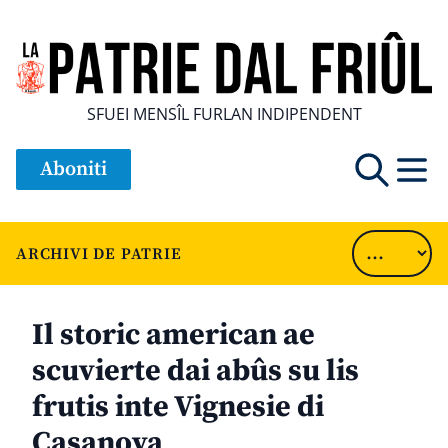
SFUEI MENSÎL FURLAN INDIPENDENT
Aboniti
ARCHIVI DE PATRIE
Il storic american ae
scuvierte dai abûs su lis
frutis inte Vignesie di
Casanova