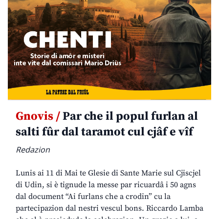
Gnovis /
Par che il popul furlan al
salti fûr dal taramot cul cjâf e vîf
Redazion
Lunis ai 11 di Mai te Glesie di Sante Marie sul Cjiscjel
di Udin, si è tignude la messe par ricuardâ i 50 agns
dal document “Ai furlans che a crodin” cu la
partecipazion dal nestri vescul bons. Riccardo Lamba