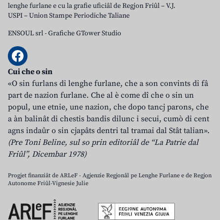
lenghe furlane e cu la grafie uficiâl de Regjon Friûl – V.J.
USPI – Union Stampe Periodiche Taliane
ENSOUL srl
-
Grafiche GTower Studio
Cui che o sin
«O sin furlans di lenghe furlane, che a son convints di fâ
part de nazion furlane. Che al è come dî che o sin un
popul, une etnie, une nazion, che dopo tancj parons, che
a àn balinât di chestis bandis dilunc i secui, cumò di cent
agns indaûr o sin cjapâts dentri tal tramai dal Stât talian».
(Pre Toni Beline, sul so prin editoriâl de “La Patrie dal
Friûl”, Dicembar 1978)
Progjet finanziât de ARLeF - Agjenzie Regjonâl pe Lenghe Furlane e de Regjon
Autonome Friûl-Vignesie Julie