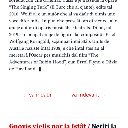
soredut cun chê Orientâl. Cussì e je nassude la opare
“The Singing Turk” (Il Turc che al cjante), edite tal
2016. Wolff al è un autôr che al va daûr di olmis une
vore diferentis. In plui che preseât om di sience, al è
ancje autôr di oparis musicâls e teatrâls. Di fat, tal
2019 si è ocupât ancje de figure dal compositôr Erich
Wolfgang Korngold, scjampât intai Stâts Unîts de
Austrie naziste intal 1938, e che intal stes an al
meretarà l’Oscar pes musichis dal film “The
Adventures of Robin Hood”, cun Errol Flynn e Olivia
de Havilland. ❚
← va indaûr
va indevant →
Gnovis vielis par la Istât /
Netiti la