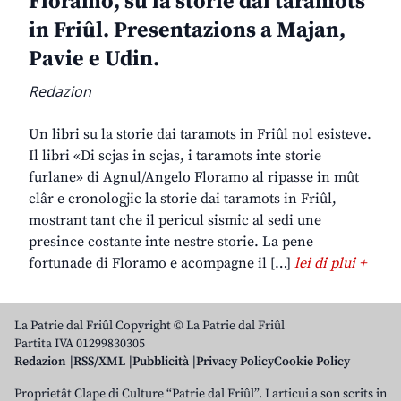
Floramo, su la storie dai taramots
in Friûl. Presentazions a Majan,
Pavie e Udin.
Redazion
Un libri su la storie dai taramots in Friûl nol esisteve.
Il libri «Di scjas in scjas, i taramots inte storie
furlane» di Agnul/Angelo Floramo al ripasse in mût
clâr e cronologjic la storie dai taramots in Friûl,
mostrant tant che il pericul sismic al sedi une
presince costante inte nestre storie. La pene
fortunade di Floramo e acompagne il […]
lei di plui +
La Patrie dal Friûl Copyright © La Patrie dal Friûl
Partita IVA 01299830305
Redazion
RSS/XML
Pubblicità
Privacy Policy
Cookie Policy
Proprietât Clape di Culture “Patrie dal Friûl”. I articui a son scrits in