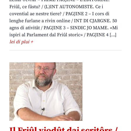
Friûl, ce fâstu? / (L)INT AUTONOMISTE. Ce i
covential ae nestre tiere? / PAGJINE 2 – I cors di
lenghe furlane a rivin online / INT DI CJARGNE. 50
agns di ativitât / PAGJINE 3 – SINDIC JO MAME. «Mi
ispiri al Parlament dal Friûl storic» / PAGJINE 4 […]
lei di plui +
Il Friûl viodût dai scritôrs /