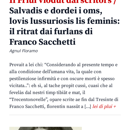
Il Friûl viodût dai scritôrs /
Salvadis e dordei i oms,
lovis lussuriosis lis feminis:
il ritrat dai furlans di
Franco Sacchetti
Agnul Floramo
Provait a lei chi: “Considerando al presente tempo e
alla condizione dell’umana vita, la quale con
pestilenziose infirmità e con oscure morti è spesso
vicitata..”: eh sì, al tache propit cussì, cuasi che al
fevelàs dal nestri timp tibiât e mat, il
“Trecentonovelle”, opare scrite ae fin dal Tresinte di
Franco Sacchetti, florentin nassût a […]
lei di plui +