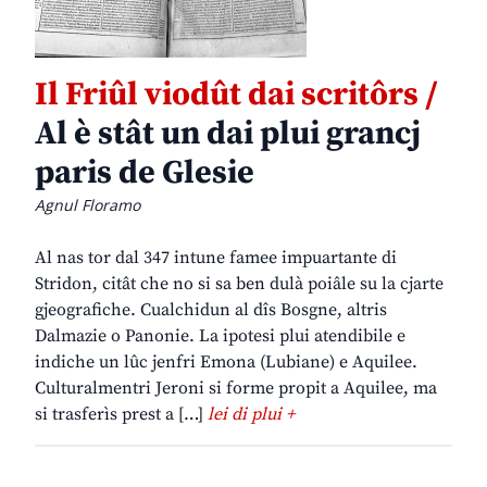
Il Friûl viodût dai scritôrs /
Al è stât un dai plui grancj
paris de Glesie
Agnul Floramo
Al nas tor dal 347 intune famee impuartante di
Stridon, citât che no si sa ben dulà poiâle su la cjarte
gjeografiche. Cualchidun al dîs Bosgne, altris
Dalmazie o Panonie. La ipotesi plui atendibile e
indiche un lûc jenfri Emona (Lubiane) e Aquilee.
Culturalmentri Jeroni si forme propit a Aquilee, ma
si trasferìs prest a […]
lei di plui +