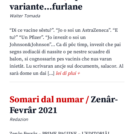
variante…furlane
Walter Tomada
“Di ce vacine sêstu?”. “Jo o soi un AstraZeneca”. “E
tu?” “Un Pfizer”. “Jo invezit o soi un
Johnson&Johnson”… Ca di pôc timp, invezit che pai
segns zodiacâi di nassite o pe nestre scuadre di
balon, si cognossarìn pes vacinis che nus varan
inietât. Lu scrivaran ancje sui documents, salacor. Al
sarà dome un dai […]
lei di plui +
Somari dal numar /
Zenâr-
Fevrâr 2021
Redazion
Zenâr-Fevrâr – PRIME PAGJINE – L’EDITORIÂL.