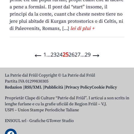
a pene a formâsi. Il pont dal “start” insome, il
principi da la conte, cuant che cheste nestre tiere no
jere plui abitade di Kurgan protostorics o di Celtis, ni
di Paleovenits, Romans, […]
lei di plui +
←
→
1
…
23
24
25
26
27
…
29
La Patrie dal Friûl Copyright © La Patrie dal Friûl
Partita IVA 01299830305
Redazion
RSS/XML
Pubblicità
Privacy Policy
Cookie Policy
Proprietât Clape di Culture “Patrie dal Friûl”. I articui a son scrits in
lenghe furlane e cu la grafie uficiâl de Regjon Friûl – V.J.
USPI – Union Stampe Periodiche Taliane
ENSOUL srl
-
Grafiche GTower Studio