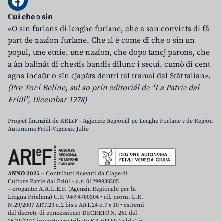
Cui che o sin
«O sin furlans di lenghe furlane, che a son convints di fâ
part de nazion furlane. Che al è come dî che o sin un
popul, une etnie, une nazion, che dopo tancj parons, che
a àn balinât di chestis bandis dilunc i secui, cumò di cent
agns indaûr o sin cjapâts dentri tal tramai dal Stât talian».
(Pre Toni Beline, sul so prin editoriâl de “La Patrie dal
Friûl”, Dicembar 1978)
Progjet finanziât de ARLeF - Agjenzie Regjonâl pe Lenghe Furlane e de Regjon
Autonome Friûl-Vignesie Julie
ANNO 2025
– Contributi ricevuti da Clape di
Culture Patrie dal Friûl – c.f. 01299830305
– erogante: A.R.L.E.F. (Agenzia Regionale per la
Lingua Friulana) C.F. 94094780304 • rif. norm. L.R.
N.29/2007 ART.23 c.2 bis e ART.24 c.7 e 10 • estremi
del decreto di concessione: DECRETO N. 261 del
25/10/2022 importo contributo € 3.500,00 (saldo) in