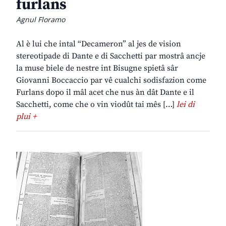
furlans
Agnul Floramo
Al è lui che intal “Decameron” al jes de vision
stereotipade di Dante e di Sacchetti par mostrâ ancje
la muse biele de nestre int Bisugne spietâ sâr
Giovanni Boccaccio par vê cualchi sodisfazion come
Furlans dopo il mâl acet che nus àn dât Dante e il
Sacchetti, come che o vin viodût tai mês […]
lei di
plui +