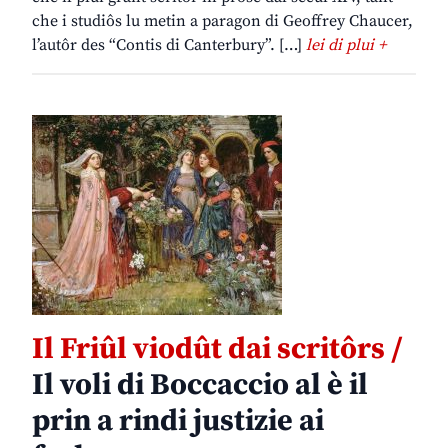
che i studiôs lu metin a paragon di Geoffrey Chaucer,
l’autôr des “Contis di Canterbury”. […]
lei di plui +
Il Friûl viodût dai scritôrs /
Il voli di Boccaccio al è il
prin a rindi justizie ai