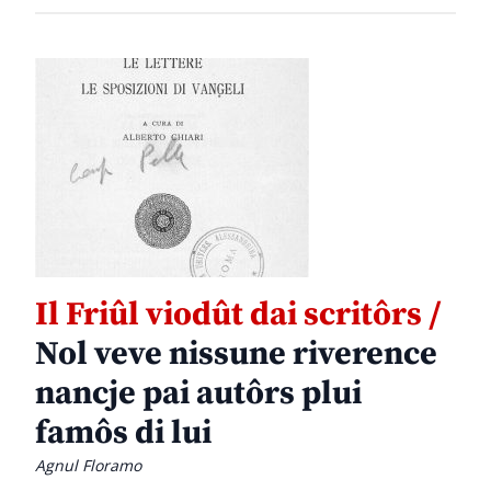
Il Friûl viodût dai scritôrs /
Nol veve nissune riverence
nancje pai autôrs plui
famôs di lui
Agnul Floramo