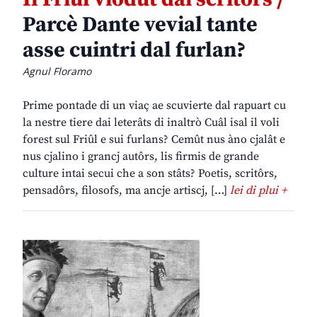
Parcè Dante vevial tante
asse cuintri dal furlan?
Agnul Floramo
Prime pontade di un viaç ae scuvierte dal rapuart cu
la nestre tiere dai leterâts di inaltrò Cuâl isal il voli
forest sul Friûl e sui furlans? Cemût nus àno cjalât e
nus cjalino i grancj autôrs, lis firmis de grande
culture intai secui che a son stâts? Poetis, scritôrs,
pensadôrs, filosofs, ma ancje artiscj, […]
lei di plui +