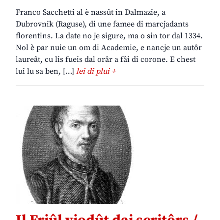
Franco Sacchetti al è nassût in Dalmazie, a
Dubrovnik (Raguse), di une famee di marcjadants
florentins. La date no je sigure, ma o sin tor dal 1334.
Nol è par nuie un om di Academie, e nancje un autôr
laureât, cu lis fueis dal orâr a fâi di corone. E chest
lui lu sa ben, […]
lei di plui +