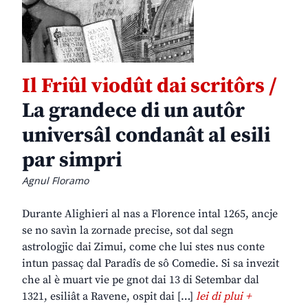
Il Friûl viodût dai scritôrs /
La grandece di un autôr
universâl condanât al esili
par simpri
Agnul Floramo
Durante Alighieri al nas a Florence intal 1265, ancje
se no savìn la zornade precise, sot dal segn
astrologjic dai Zimui, come che lui stes nus conte
intun passaç dal Paradîs de sô Comedie. Si sa invezit
che al è muart vie pe gnot dai 13 di Setembar dal
1321, esiliât a Ravene, ospit dai […]
lei di plui +