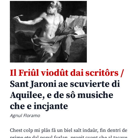
Il Friûl viodût dai scritôrs /
Sant Jaroni ae scuvierte di
Aquilee, e de sô musiche
che e incjante
Agnul Floramo
Chest colp mi plâs fâ un biel salt indaûr, fin dentri de
prime ete dal popul furlan, propit cuant che al tacave