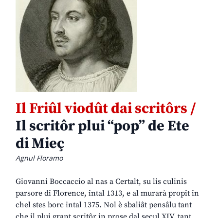
Il Friûl viodût dai scritôrs /
Il scritôr plui “pop” de Ete
di Mieç
Agnul Floramo
Giovanni Boccaccio al nas a Certalt, su lis culinis
parsore di Florence, intal 1313, e al murarà propit in
chel stes borc intal 1375. Nol è sbaliât pensâlu tant
che il plui grant scritôr in prose dal secul XIV, tant