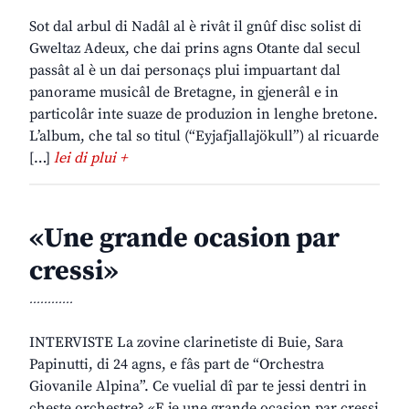
Sot dal arbul di Nadâl al è rivât il gnûf disc solist di
Gweltaz Adeux, che dai prins agns Otante dal secul
passât al è un dai personaçs plui impuartant dal
panorame musicâl de Bretagne, in gjenerâl e in
particolâr inte suaze de produzion in lenghe bretone.
L’album, che tal so titul (“Eyjafjallajökull”) al ricuarde
[…]
lei di plui +
«Une grande ocasion par
cressi»
............
INTERVISTE La zovine clarinetiste di Buie, Sara
Papinutti, di 24 agns, e fâs part de “Orchestra
Giovanile Alpina”. Ce vuelial dî par te jessi dentri in
cheste orchestre? «E je une grande ocasion par cressi