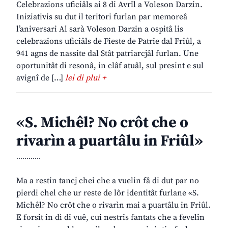
Celebrazions uficiâls ai 8 di Avrîl a Voleson Darzin.
Iniziativis su dut il teritori furlan par memoreâ
l’aniversari Al sarà Voleson Darzin a ospitâ lis
celebrazions uficiâls de Fieste de Patrie dal Friûl, a
941 agns de nassite dal Stât patriarcjâl furlan. Une
oportunitât di resonâ, in clâf atuâl, sul presint e sul
avignî de […]
lei di plui +
«S. Michêl? No crôt che o
rivarìn a puartâlu in Friûl»
............
Ma a restin tancj chei che a vuelin fâ di dut par no
pierdi chel che ur reste de lôr identitât furlane «S.
Michêl? No crôt che o rivarìn mai a puartâlu in Friûl.
E forsit in dì di vuê, cui nestris fantats che a fevelin