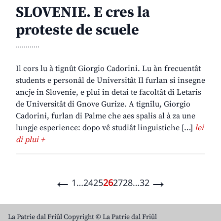
SLOVENIE. E cres la
proteste de scuele
............
Il cors lu à tignût Giorgio Cadorini. Lu àn frecuentât
students e personâl de Universitât Il furlan si insegne
ancje in Slovenie, e plui in detai te facoltât di Letaris
de Universitât di Gnove Gurize. A tignîlu, Giorgio
Cadorini, furlan di Palme che aes spalis al à za une
lungje esperience: dopo vê studiât linguistiche […]
lei
di plui +
←
→
1
…
24
25
26
27
28
…
32
La Patrie dal Friûl Copyright © La Patrie dal Friûl