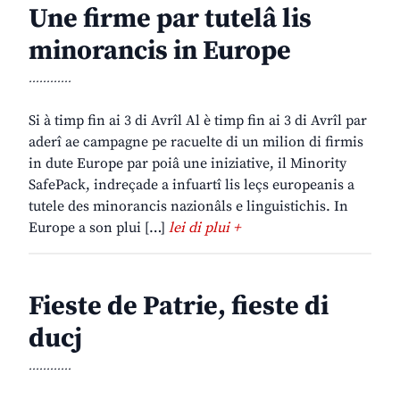
Une firme par tutelâ lis
minorancis in Europe
............
Si à timp fin ai 3 di Avrîl Al è timp fin ai 3 di Avrîl par
aderî ae campagne pe racuelte di un milion di firmis
in dute Europe par poiâ une iniziative, il Minority
SafePack, indreçade a infuartî lis leçs europeanis a
tutele des minorancis nazionâls e linguistichis. In
Europe a son plui […]
lei di plui +
Fieste de Patrie, fieste di
ducj
............