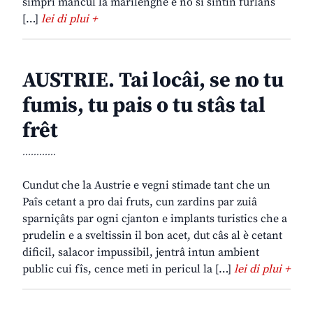
simpri mancul la marilenghe e no si sintin furlans
[…]
lei di plui +
AUSTRIE. Tai locâi, se no tu
fumis, tu pais o tu stâs tal
frêt
............
Cundut che la Austrie e vegni stimade tant che un
Paîs cetant a pro dai fruts, cun zardins par zuiâ
sparniçâts par ogni cjanton e implants turistics che a
prudelin e a sveltissin il bon acet, dut câs al è cetant
dificil, salacor impussibil, jentrâ intun ambient
public cui fîs, cence meti in pericul la […]
lei di plui +