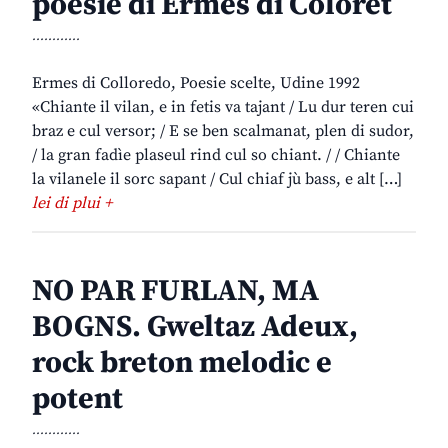
poesie di Ermes di Colorêt
............
Ermes di Colloredo, Poesie scelte, Udine 1992
«Chiante il vilan, e in fetis va tajant / Lu dur teren cui
braz e cul versor; / E se ben scalmanat, plen di sudor,
/ la gran fadìe plaseul rind cul so chiant. / / Chiante
la vilanele il sorc sapant / Cul chiaf jù bass, e alt […]
lei di plui +
NO PAR FURLAN, MA
BOGNS. Gweltaz Adeux,
rock breton melodic e
potent
............