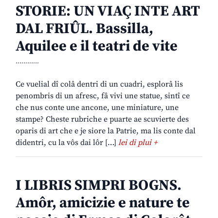
STORIE: UN VIAÇ INTE ART
DAL FRIÛL. Bassilla,
Aquilee e il teatri de vite
............
Ce vuelial dî colâ dentri di un cuadri, esplorâ lis
penombris di un afresc, fâ vivi une statue, sintî ce
che nus conte une ancone, une miniature, une
stampe? Cheste rubriche e puarte ae scuvierte des
oparis di art che e je siore la Patrie, ma lis conte dal
didentri, cu la vôs dai lôr […]
lei di plui +
I LIBRIS SIMPRI BOGNS.
Amôr, amicizie e nature te