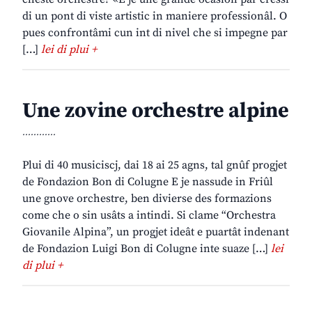
di un pont di viste artistic in maniere professionâl. O
pues confrontâmi cun int di nivel che si impegne par
[…]
lei di plui +
Une zovine orchestre alpine
............
Plui di 40 musiciscj, dai 18 ai 25 agns, tal gnûf progjet
de Fondazion Bon di Colugne E je nassude in Friûl
une gnove orchestre, ben divierse des formazions
come che o sin usâts a intindi. Si clame “Orchestra
Giovanile Alpina”, un progjet ideât e puartât indenant
de Fondazion Luigi Bon di Colugne inte suaze […]
lei
di plui +