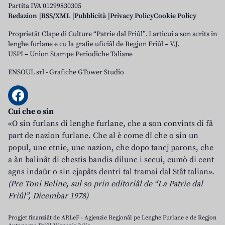
Partita IVA 01299830305
Redazion
RSS/XML
Pubblicità
Privacy Policy
Cookie Policy
Proprietât Clape di Culture “Patrie dal Friûl”. I articui a son scrits in
lenghe furlane e cu la grafie uficiâl de Regjon Friûl – V.J.
USPI – Union Stampe Periodiche Taliane
ENSOUL srl
-
Grafiche GTower Studio
Cui che o sin
«O sin furlans di lenghe furlane, che a son convints di fâ
part de nazion furlane. Che al è come dî che o sin un
popul, une etnie, une nazion, che dopo tancj parons, che
a àn balinât di chestis bandis dilunc i secui, cumò di cent
agns indaûr o sin cjapâts dentri tal tramai dal Stât talian».
(Pre Toni Beline, sul so prin editoriâl de “La Patrie dal
Friûl”, Dicembar 1978)
Progjet finanziât de ARLeF - Agjenzie Regjonâl pe Lenghe Furlane e de Regjon