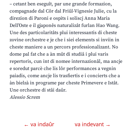
– cetant ben eseguît, par une grande formazion,
compagnade dal Côr dal Friûl-Vignesie Julie, cu la
direzion di Paroni e ospits i soliscj Anna Maria
Dell’Oste e il gjaponês naturalizât furlan Hao Wang.
Une des particolaritâts plui interessantis di cheste
zovine orchestre e je che i siei elements si inviin in
cheste maniere a un percors professionalizant. No
dome pal fat che a àn mût di studiâ i plui varis
repertoris, cun int di nomee internazionâl, ma ancje
e soredut parcè che lis lôr performances a vegnin
paiadis, come ancje lis trasfiertis e i concierts che a
àn bielzà in programe par cheste Primevere e Istât.
Une orchestre di stâi daûr.
Alessio Screm
← va indaûr
va indevant →