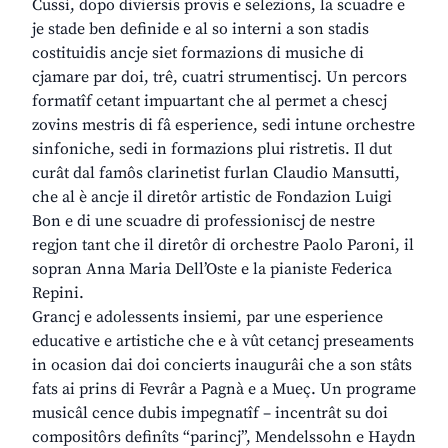
Cussì, dopo diviersis provis e selezions, la scuadre e
je stade ben definide e al so interni a son stadis
costituidis ancje siet formazions di musiche di
cjamare par doi, trê, cuatri strumentiscj. Un percors
formatîf cetant impuartant che al permet a chescj
zovins mestris di fâ esperience, sedi intune orchestre
sinfoniche, sedi in formazions plui ristretis. Il dut
curât dal famôs clarinetist furlan Claudio Mansutti,
che al è ancje il diretôr artistic de Fondazion Luigi
Bon e di une scuadre di professioniscj de nestre
regjon tant che il diretôr di orchestre Paolo Paroni, il
sopran Anna Maria Dell’Oste e la pianiste Federica
Repini.
Grancj e adolessents insiemi, par une esperience
educative e artistiche che e à vût cetancj preseaments
in ocasion dai doi concierts inaugurâi che a son stâts
fats ai prins di Fevrâr a Pagnà e a Mueç. Un programe
musicâl cence dubis impegnatîf – incentrât su doi
compositôrs definîts “parincj”, Mendelssohn e Haydn