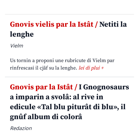
Gnovis vielis par la Istât /
Netiti la
lenghe
Vielm
Us tornin a proponi une rubricute di Vielm par
rinfrescasi il cjâf su la lenghe.
lei di plui +
Gnovis par la Istât /
I Gnognosaurs
a imparin a svolâ: al rive in
edicule «Tal blu piturât di blu», il
gnûf album di colorâ
Redazion