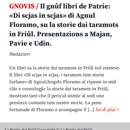
GNOVIS /
Il gnûf libri de Patrie:
«Di scjas in scjas» di Agnul
Floramo, su la storie dai taramots
in Friûl. Presentazions a Majan,
Pavie e Udin.
Redazion
Un libri su la storie dai taramots in Friûl nol esisteve.
Il libri «Di scjas in scjas, i taramots inte storie
furlane» di Agnul/Angelo Floramo al ripasse in mût
clâr e cronologjic la storie dai taramots in Friûl,
mostrant tant che il pericul sismic al sedi une
presince costante inte nestre storie. La pene
fortunade di Floramo e acompagne il […]
lei di plui +