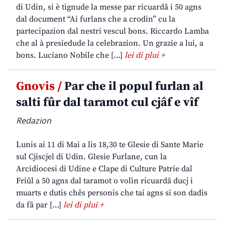
di Udin, si è tignude la messe par ricuardâ i 50 agns
dal document “Ai furlans che a crodin” cu la
partecipazion dal nestri vescul bons. Riccardo Lamba
che al à presiedude la celebrazion. Un grazie a lui, a
bons. Luciano Nobile che […]
lei di plui +
Gnovis /
Par che il popul furlan al
salti fûr dal taramot cul cjâf e vîf
Redazion
Lunis ai 11 di Mai a lis 18,30 te Glesie di Sante Marie
sul Cjiscjel di Udin. Glesie Furlane, cun la
Arcidiocesi di Udine e Clape di Culture Patrie dal
Friûl a 50 agns dal taramot o volìn ricuardâ ducj i
muarts e dutis chês personis che tai agns si son dadis
da fâ par […]
lei di plui +