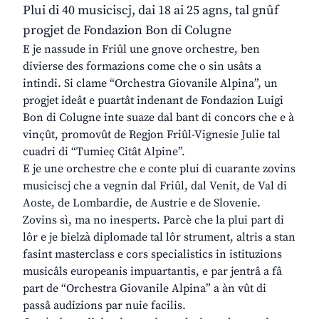
Plui di 40 musiciscj, dai 18 ai 25 agns, tal gnûf
progjet de Fondazion Bon di Colugne
E je nassude in Friûl une gnove orchestre, ben
divierse des formazions come che o sin usâts a
intindi. Si clame “Orchestra Giovanile Alpina”, un
progjet ideât e puartât indenant de Fondazion Luigi
Bon di Colugne inte suaze dal bant di concors che e à
vinçût, promovût de Regjon Friûl-Vignesie Julie tal
cuadri di “Tumieç Citât Alpine”.
E je une orchestre che e conte plui di cuarante zovins
musiciscj che a vegnin dal Friûl, dal Venit, de Val di
Aoste, de Lombardie, de Austrie e de Slovenie.
Zovins sì, ma no inesperts. Parcè che la plui part di
lôr e je bielzà diplomade tal lôr strument, altris a stan
fasint masterclass e cors specialistics in istituzions
musicâls europeanis impuartantis, e par jentrâ a fâ
part de “Orchestra Giovanile Alpina” a àn vût di
passâ audizions par nuie facilis.