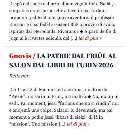
Daspò dal sucès dal prin album vignût fûr a Nadâl, i
simpatics dinosauruts che a fevelin par furlan a
proponin pal Istât une gnove aventure: il professôr
Einsaur e il so fedêl assistent Blik a provin di svolâ,
ispirâts dai pterodatils. Rivarano? ◆ A partî de fin di
Jugn al è rivât tes ediculis dal […]
lei di plui +
Gnovis /
LA PATRIE DAL FRIÛL AL
SALON DAL LIBRI DI TURIN 2026
Redazion
Dai 14 ai 18 di Mai no steit a cirînus, noaltris de
“Patrie”: no sarin in Friûl, ma inaltrò.◆ No, no lìn in
esili. Pal moment, jessi “furlans che no si rindin” nol
è ancjemò une colpe. Salacor lu deventarà, ma pal
moment o podin jessi “libars di sielzi” di lâ in
“mission”. Une mission […]
lei di plui +