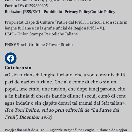
La Patrie dal Friûl Copyright © La Patrie dal Friûl
Partita IVA 01299830305
Redazion
RSS/XML
Pubblicità
Privacy Policy
Cookie Policy
Proprietât Clape di Culture “Patrie dal Friûl”. I articui a son scrits in
lenghe furlane e cu la grafie uficiâl de Regjon Friûl – V.J.
USPI – Union Stampe Periodiche Taliane
ENSOUL srl
-
Grafiche GTower Studio
Cui che o sin
«O sin furlans di lenghe furlane, che a son convints di fâ
part de nazion furlane. Che al è come dî che o sin un
popul, une etnie, une nazion, che dopo tancj parons, che
a àn balinât di chestis bandis dilunc i secui, cumò di cent
agns indaûr o sin cjapâts dentri tal tramai dal Stât talian».
(Pre Toni Beline, sul so prin editoriâl de “La Patrie dal
Friûl”, Dicembar 1978)
Progjet finanziât de ARLeF - Agjenzie Regjonâl pe Lenghe Furlane e de Regjon